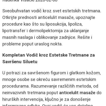
Sveobuhvatan vodič kroz svet estetskih tretmana.
Otkrijte prednosti anticelulit masaže, upoznajte
procedure kao što su liposukcija, lipoliza,
lipotransfer i dermolipektomija za uklanjanje
masnih naslaga i oblikovanje zadnjice. Rešite i
probleme poput uraslog nokta.
Kompletan Vodič kroz Estetske Tretmane za
Savršenu Siluetu
U potrazi za savršenom figurom i glatkom kožom,
mnoge osobe se okreću savremenim estetskim
procedurama. Razumevanje različitih metoda, od
neinvazivnih tretmana poput
anticelulit masaže
do
hirurških intervencija, ključno je za donošenje
informisane odluke. Ovaj vodič će vas detaljno