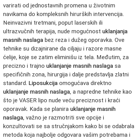
varirati od jednostavnih promena u životnim
navikama do kompleksnih hirurških intervencija.
Neinvazivni tretmani, poput laserskih ili
ultrazvučnih terapija, nude mogućnost
uklanjanja
masnih naslaga
bez reza i dužeg oporavka. Ove
tehnike su dizajnirane da ciljaju i razore masne
ćelije, koje se zatim eliminišu iz tela. Međutim, za
precizno i trajno
uklanjanje masnih naslaga
sa
specifičnih zona, hirurgija i dalje predstavlja zlatni
standard.
Liposukcija
omogućava direktno
uklanjanje masnih naslaga
, a napredne tehnike kao
što je VASER lipo nude veću preciznost i kraći
oporavak. Kada se planira
uklanjanje masnih
naslaga
, važno je razmotriti sve opcije i
konzultovati se sa stručnjakom kako bi se odabrala
metoda koja najbolje odgovara vašim potrebama i