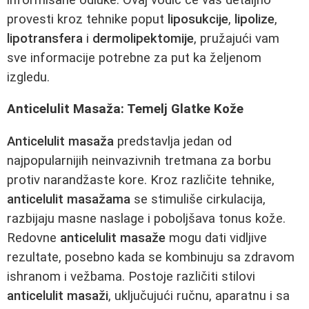
provesti kroz tehnike poput
liposukcije
,
lipolize
,
lipotransfera
i
dermolipektomije
, pružajući vam
sve informacije potrebne za put ka željenom
izgledu.
Anticelulit Masaža: Temelj Glatke Kože
Anticelulit masaža
predstavlja jedan od
najpopularnijih neinvazivnih tretmana za borbu
protiv narandžaste kore. Kroz različite tehnike,
anticelulit masažama
se stimuliše cirkulacija,
razbijaju masne naslage i poboljšava tonus kože.
Redovne
anticelulit masaže
mogu dati vidljive
rezultate, posebno kada se kombinuju sa zdravom
ishranom i vežbama. Postoje različiti stilovi
anticelulit masaži
, uključujući ručnu, aparatnu i sa