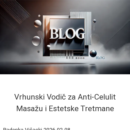
Vrhunski Vodič za Anti-Celulit
Masažu i Estetske Tretmane
Radenka Višacki
2026-02-08