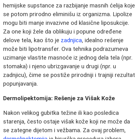
hemijske supstance za razbijanje masnih ćelija koje
se potom prirodno eliminišu iz organizma. Lipolize
mogu biti manje invazivne od klasične liposukcije.
Za one koji žele da oblikuju i popune određene
delove tela, kao što je
zadnjica
, idealno rešenje
može biti lipotransfer. Ova tehnika podrazumeva
uzimanje vlastite masnoće iz jednog dela tela (npr.
stomaka) i njeno ubrizgavanje u drugi (npr. u
zadnjicu), čime se postiže prirodniji i trajniji rezultat
popunjavanja.
Dermolipektomija: Rešenje za Višak Kože
Nakon velikog gubitka težine ili kao posledica
starenja, često ostaje višak kože koji ne može da
se zategne dijetom i vežbama. Za ovaj problem,
dermolipektomija
je hirurška procedura izbora.