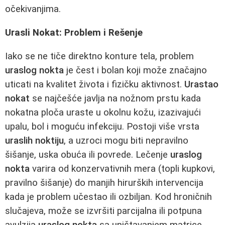
očekivanjima.
Urasli Nokat: Problem i Rešenje
Iako se ne tiče direktno konture tela, problem
uraslog nokta
je čest i bolan koji može značajno
uticati na kvalitet života i fizičku aktivnost.
Urastao
nokat
se najčešće javlja na nožnom prstu kada
nokatna ploča uraste u okolnu kožu, izazivajući
upalu, bol i moguću infekciju. Postoji više vrsta
uraslih noktiju
, a uzroci mogu biti nepravilno
šišanje, uska obuća ili povrede. Lečenje
uraslog
nokta
varira od konzervativnih mera (topli kupkovi,
pravilno šišanje) do manjih hirurških intervencija
kada je problem učestao ili ozbiljan. Kod hroničnih
slučajeva, može se izvršiti parcijalna ili potpuna
avulzija
uraslog nokta
sa uništavanjem matrice