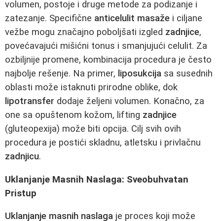
volumen, postoje i druge metode za podizanje i
zatezanje. Specifične
anticelulit masaže
i ciljane
vežbe mogu značajno poboljšati izgled
zadnjice
,
povećavajući mišićni tonus i smanjujući celulit. Za
ozbiljnije promene, kombinacija procedura je često
najbolje rešenje. Na primer,
liposukcija
sa susednih
oblasti može istaknuti prirodne oblike, dok
lipotransfer
dodaje željeni volumen. Konačno, za
one sa opuštenom kožom, lifting
zadnjice
(gluteopexija) može biti opcija. Cilj svih ovih
procedura je postići skladnu, atletsku i privlačnu
zadnjicu
.
Uklanjanje Masnih Naslaga: Sveobuhvatan
Pristup
Uklanjanje masnih naslaga
je proces koji može