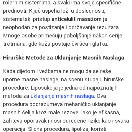
rolernim sistemima, a svaki ima svoje specifične
prednosti. Ključ uspeha leži u doslednosti;
sistematski pristup
anticelulit masažom
je
neophodan za postizanje i održavanje rezultata.
Mnoge osobe primećuju poboljšanje nakon serije
tretmana, gde koža postaje čvršća i glatka.
Hirurške Metode za Uklanjanje Masnih Naslaga
Kada dijetom i vežbama ne mogu da se reše
uporne masne naslage, na scenu stupaju hirurške
procedure. Liposukcija je jedna od najpoznatijih
metoda za
uklanjanje masnih naslaga
. Ova
procedura podrazumeva mehaničko uklanjanje
masnih ćelija kroz male rezove. Iako je efikasna,
zahteva oporavak i nosi određene rizike kao i svaka
operacija. Slična procedura, lipoliza, koristi