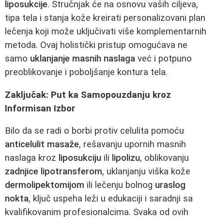
liposukcije
. Stručnjak će na osnovu vaših ciljeva,
tipa tela i stanja kože kreirati personalizovani plan
lečenja koji može uključivati više komplementarnih
metoda. Ovaj holistički pristup omogućava ne
samo
uklanjanje masnih naslaga
već i potpuno
preoblikovanje i poboljšanje kontura tela.
Zaključak: Put ka Samopouzdanju kroz
Informisan Izbor
Bilo da se radi o borbi protiv celulita pomoću
anticelulit masaže
, rešavanju upornih masnih
naslaga kroz
liposukciju
ili
lipolizu
, oblikovanju
zadnjice
lipotransferom
, uklanjanju viška kože
dermolipektomijom
ili lečenju bolnog
uraslog
nokta
, ključ uspeha leži u edukaciji i saradnji sa
kvalifikovanim profesionalcima. Svaka od ovih