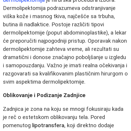
Dermolipektomija podrazumeva odstranjivanje
viška kože i masnog tkiva, najčešće sa trbuha,
butina ili nadlaktice. Postoje različiti tipovi
dermolipektomije (poput abdominoplastike), a lekar
će preporučiti najpogodniji pristup. Oporavak nakon
dermolipektomije zahteva vreme, ali rezultati su
dramatični i donose značajno poboljšanje u izgledu
i samopouzdanju. Važno je imati realna očekivanja i
razgovarati sa kvalifikovanim plastičnim hirurgom o
svim aspektima dermolipektomije.
Oblikovanje i Podizanje Zadnjice
Zadnjica je zona na koju se mnogi fokusiraju kada
je reč o estetskom oblikovanju tela. Pored
pomenutog
lipotransfera
, koji direktno dodaje