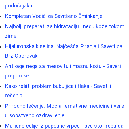
podočnjaka
Kompletan Vodič za Savršeno Šminkanje
Najbolji preparati za hidrataciju i negu kože tokom
zime
Hijaluronska kiselina: Najčešća Pitanja i Saveti za
Brz Oporavak
Anti-age nega za mesovitu i masnu kožu - Saveti i
preporuke
Kako rešiti problem bubuljica i fleka - Saveti i
rešenja
Prirodno lečenje: Moć alternativne medicine i vere
u sopstveno ozdravljenje
Matične ćelije iz pupčane vrpce - sve što treba da