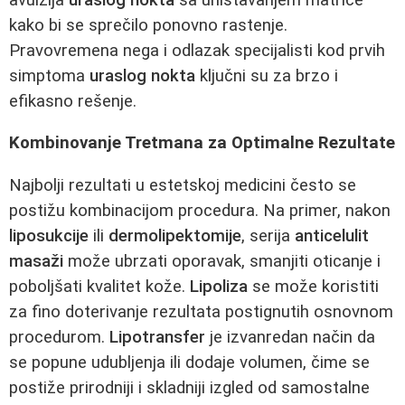
kako bi se sprečilo ponovno rastenje.
Pravovremena nega i odlazak specijalisti kod prvih
simptoma
uraslog nokta
ključni su za brzo i
efikasno rešenje.
Kombinovanje Tretmana za Optimalne Rezultate
Najbolji rezultati u estetskoj medicini često se
postižu kombinacijom procedura. Na primer, nakon
liposukcije
ili
dermolipektomije
, serija
anticelulit
masaži
može ubrzati oporavak, smanjiti oticanje i
poboljšati kvalitet kože.
Lipoliza
se može koristiti
za fino doterivanje rezultata postignutih osnovnom
procedurom.
Lipotransfer
je izvanredan način da
se popune udubljenja ili dodaje volumen, čime se
postiže prirodniji i skladniji izgled od samostalne