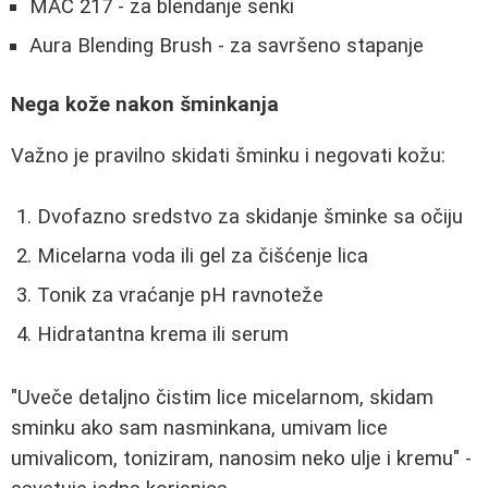
MAC 217 - za blendanje senki
Aura Blending Brush - za savršeno stapanje
Nega kože nakon šminkanja
Važno je pravilno skidati šminku i negovati kožu:
Dvofazno sredstvo za skidanje šminke sa očiju
Micelarna voda ili gel za čišćenje lica
Tonik za vraćanje pH ravnoteže
Hidratantna krema ili serum
"Uveče detaljno čistim lice micelarnom, skidam
sminku ako sam nasminkana, umivam lice
umivalicom, toniziram, nanosim neko ulje i kremu" -