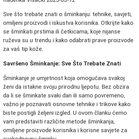
Sve što trebate znati o šminkanju: tehnike, savjeti,
omiljeni proizvodi i iskustva korisnika. Otkrijte kako
se šminkati prstima ili četkicama, koje nijanse
ruževa su u trendu i kako odabrati prave proizvode
za vaš tip kože.
Savršeno Šminkanje: Sve Što Trebate Znati
Šminkanje je umjetnost koja omogućava svakoj
ženi da istakne svoju prirodnu ljepotu. Bez obzira
da li se šminkate svaki dan ili samo povremeno,
važno je poznavati osnovne tehnike i trikove kako
biste postigli željeni izgled. U ovom članku ćemo
vam predstaviti različite metode šminkanja,
omiljene proizvode korisnika i korisne savjete za
svakodnevnu šminku.