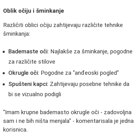
Oblik očiju i šminkanje
Različiti oblici očiju zahtijevaju različite tehnike
šminkanja:
Bademaste oči
: Najlakše za šminkanje, pogodne
za različite stilove
Okrugle oči
: Pogodne za "anđeoski pogled"
Spušteni kapci
: Zahtijevaju posebne tehnike da
bi se vizualno podigli
"Imam krupne bademasto okrugle oči - zadovoljna
sam i ne bih ništa menjala" - komentarisala je jedna
korisnica.