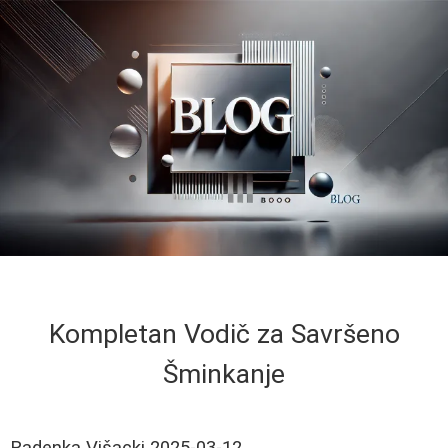
Kompletan Vodič za Savršeno
Šminkanje
Radenka Višacki
2025-03-12