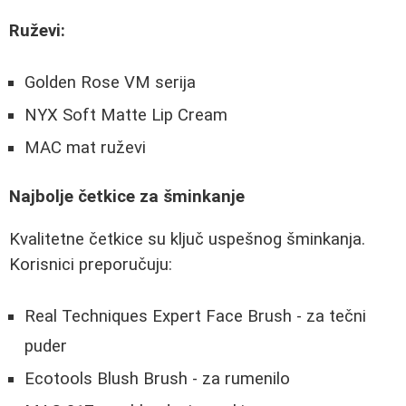
Ruževi:
Golden Rose VM serija
NYX Soft Matte Lip Cream
MAC mat ruževi
Najbolje četkice za šminkanje
Kvalitetne četkice su ključ uspešnog šminkanja.
Korisnici preporučuju:
Real Techniques Expert Face Brush - za tečni
puder
Ecotools Blush Brush - za rumenilo