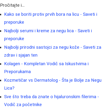
Pročitajte i...
Kako se boriti protiv prvih bora na licu - Saveti i
preporuke
Najbolji serumi i kreme za negu lica - Saveti i
preporuke
Najbolji prirodni sastojci za negu kože - Saveti za
zdrav i sjajan ten
Kolagen - Kompletan Vodič sa Iskustvima i
Preporukama
Kozmetičar vs Dermatolog - Šta je Bolje za Negu
Lica?
Sve što treba da znate o hijaluronskim filerima -
Vodič za početnike