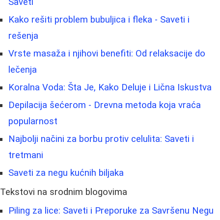
Saveti
Kako rešiti problem bubuljica i fleka - Saveti i
rešenja
Vrste masaža i njihovi benefiti: Od relaksacije do
lečenja
Koralna Voda: Šta Je, Kako Deluje i Lična Iskustva
Depilacija šećerom - Drevna metoda koja vraća
popularnost
Najbolji načini za borbu protiv celulita: Saveti i
tretmani
Saveti za negu kućnih biljaka
Tekstovi na srodnim blogovima
Piling za lice: Saveti i Preporuke za Savršenu Negu