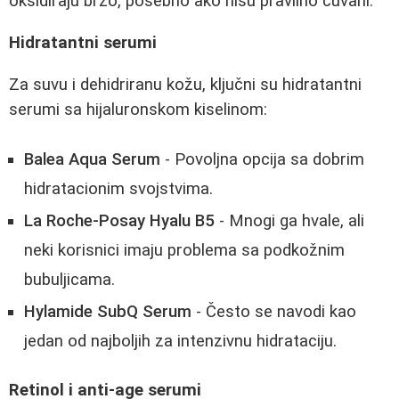
oksidiraju brzo, posebno ako nisu pravilno čuvani.
Hidratantni serumi
Za suvu i dehidriranu kožu, ključni su hidratantni
serumi sa hijaluronskom kiselinom:
Balea Aqua Serum
- Povoljna opcija sa dobrim
hidratacionim svojstvima.
La Roche-Posay Hyalu B5
- Mnogi ga hvale, ali
neki korisnici imaju problema sa podkožnim
bubuljicama.
Hylamide SubQ Serum
- Često se navodi kao
jedan od najboljih za intenzivnu hidrataciju.
Retinol i anti-age serumi