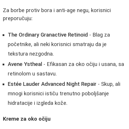
Za borbe protiv bora i anti-age negu, korisnici
preporučuju:
The Ordinary Granactive Retinoid
- Blag za
početnike, ali neki korisnici smatraju da je
tekstura nezgodna.
Avene Ystheal
- Efikasan za oko očiju i usana, sa
retinolom u sastavu.
Estée Lauder Advanced Night Repair
- Skup, ali
mnogi korisnici ističu trenutno poboljšanje
hidratacije i izgleda kože.
Kreme za oko očiju