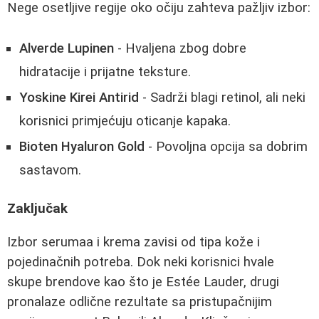
Nege osetljive regije oko očiju zahteva pažljiv izbor:
Alverde Lupinen
- Hvaljena zbog dobre
hidratacije i prijatne teksture.
Yoskine Kirei Antirid
- Sadrži blagi retinol, ali neki
korisnici primjećuju oticanje kapaka.
Bioten Hyaluron Gold
- Povoljna opcija sa dobrim
sastavom.
Zaključak
Izbor serumaa i krema zavisi od tipa kože i
pojedinačnih potreba. Dok neki korisnici hvale
skupe brendove kao što je Estée Lauder, drugi
pronalaze odlične rezultate sa pristupačnijim