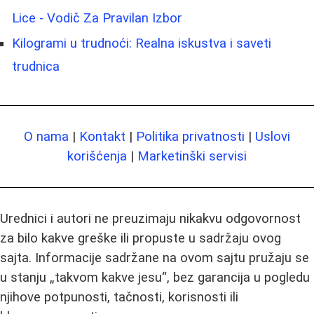
Lice - Vodič Za Pravilan Izbor
Kilogrami u trudnoći: Realna iskustva i saveti
trudnica
O nama
|
Kontakt
|
Politika privatnosti
|
Uslovi
korišćenja
|
Marketinški servisi
Urednici i autori ne preuzimaju nikakvu odgovornost
za bilo kakve greške ili propuste u sadržaju ovog
sajta. Informacije sadržane na ovom sajtu pružaju se
u stanju „takvom kakve jesu“, bez garancija u pogledu
njihove potpunosti, tačnosti, korisnosti ili