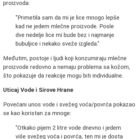
proizvoda:
"Primetila sam da mi je lice mnogo lepše
kad ne jedem mlečne proizvode. Posle
dve nedelje lice mi bude bez i najmanje
bubuljice i nekako sveže izgleda."
Međutim, postoje i ljudi koji konzumiraju mlečne
proizvode redovno a nemaju problema sa kožom,
što pokazuje da reakcije mogu biti individualne.
Uticaj Vode i Sirove Hrane
Povećani unos vode i svežeg voća/povrća pokazao
se kao koristan za mnoge:
"Otkako pijem 2 litre vode dnevno i jedem
više svežeg voća i povrća, ten mi je dosta