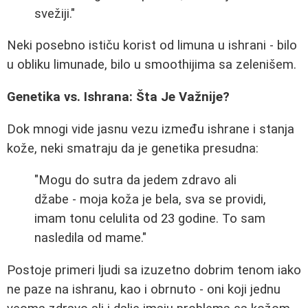
svežiji."
Neki posebno ističu korist od limuna u ishrani - bilo
u obliku limunade, bilo u smoothijima sa zelenišem.
Genetika vs. Ishrana: Šta Je Važnije?
Dok mnogi vide jasnu vezu između ishrane i stanja
kože, neki smatraju da je genetika presudna:
"Mogu do sutra da jedem zdravo ali
džabe - moja koža je bela, sva se providi,
imam tonu celulita od 23 godine. To sam
nasledila od mame."
Postoje primeri ljudi sa izuzetno dobrim tenom iako
ne paze na ishranu, kao i obrnuto - oni koji jednu