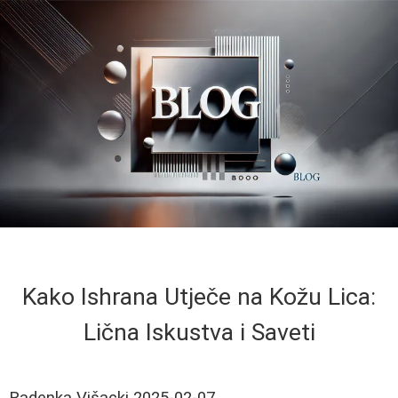
Kako Ishrana Utječe na Kožu Lica:
Lična Iskustva i Saveti
Radenka Višacki
2025-02-07