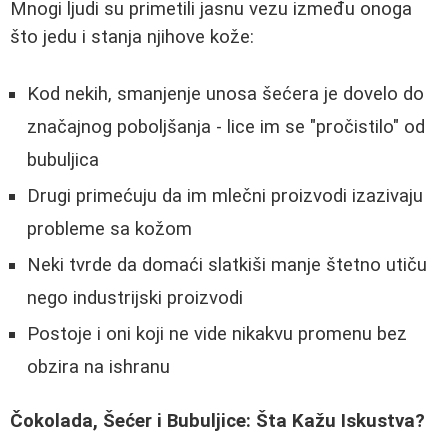
Mnogi ljudi su primetili jasnu vezu između onoga
što jedu i stanja njihove kože:
Kod nekih, smanjenje unosa šećera je dovelo do
značajnog poboljšanja - lice im se "pročistilo" od
bubuljica
Drugi primećuju da im mlečni proizvodi izazivaju
probleme sa kožom
Neki tvrde da domaći slatkiši manje štetno utiču
nego industrijski proizvodi
Postoje i oni koji ne vide nikakvu promenu bez
obzira na ishranu
Čokolada, Šećer i Bubuljice: Šta Kažu Iskustva?