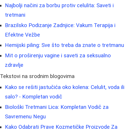
Najbolji načini za borbu protiv celulita: Saveti i
tretmani
Brazilsko Podizanje Zadnjice: Vakum Terapija i
Efektne Vežbe
Hemijski piling: Sve što treba da znate o tretmanu
Mit o proširenju vagine i saveti za seksualno
zdravlje
Tekstovi na srodnim blogovima
Kako se rešiti jastučića oko kolena: Celulit, voda ili
salo? - Kompletan vodič
Biološki Tretmani Lica: Kompletan Vodič za
Savremenu Negu
Kako Odabrati Prave Kozmetičke Proizvode Za