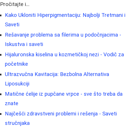
Pročitajte i...
Kako Ukloniti Hiperpigmentaciju: Najbolji Tretmani i
Saveti
Rešavanje problema sa filerima u podočnjacima -
Iskustva i saveti
Hijaluronska kiselina u kozmetičkoj nezi - Vodič za
početnike
Ultrazvučna Kavitacija: Bezbolna Alternativa
Liposukciji
Matične ćelije iz pupčane vrpce - sve što treba da
znate
Najčešći zdravstveni problemi i rešenja - Saveti
stručnjaka