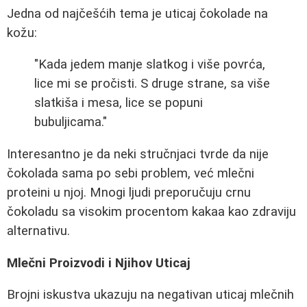
Jedna od najčešćih tema je uticaj čokolade na
kožu:
"Kada jedem manje slatkog i više povrća,
lice mi se pročisti. S druge strane, sa više
slatkiša i mesa, lice se popuni
bubuljicama."
Interesantno je da neki stručnjaci tvrde da nije
čokolada sama po sebi problem, već mlečni
proteini u njoj. Mnogi ljudi preporučuju crnu
čokoladu sa visokim procentom kakaa kao zdraviju
alternativu.
Mlečni Proizvodi i Njihov Uticaj
Brojni iskustva ukazuju na negativan uticaj mlečnih