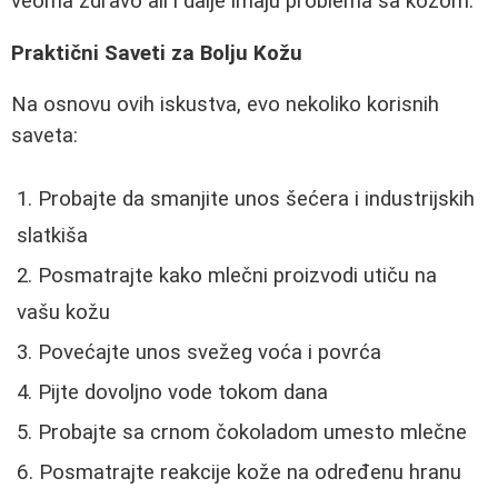
veoma zdravo ali i dalje imaju problema sa kožom.
Praktični Saveti za Bolju Kožu
Na osnovu ovih iskustva, evo nekoliko korisnih
saveta:
Probajte da smanjite unos šećera i industrijskih
slatkiša
Posmatrajte kako mlečni proizvodi utiču na
vašu kožu
Povećajte unos svežeg voća i povrća
Pijte dovoljno vode tokom dana
Probajte sa crnom čokoladom umesto mlečne
Posmatrajte reakcije kože na određenu hranu