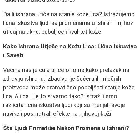
Da li ishrana utiče na stanje kože lica? Istražujemo
lična iskustva ljudi sa promenama u ishrani i njihov
uticaj na akne, bubuljice i kvalitet kože.
Kako Ishrana Utječe na Kožu Lica: Lična Iskustva
i Saveti
Većina nas je čula priče o tome kako prelazak na
zdraviju ishranu, izbacivanje šećera ili mlečnih
proizvoda može dramatično poboljšati stanje kože
lica. Ali da li je to stvarno tako? Istražili smo
različita lična iskustva ljudi koji su menjali svoje
navike i posmatrali efekte na njihovoj koži.
Šta Ljudi Primetiše Nakon Promena u Ishrani?