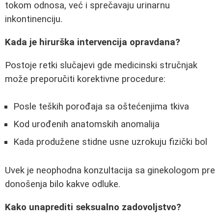
tokom odnosa, već i sprečavaju urinarnu
inkontinenciju.
Kada je hirurška intervencija opravdana?
Postoje retki slučajevi gde medicinski stručnjak
može preporučiti korektivne procedure:
Posle teških porođaja sa oštećenjima tkiva
Kod urođenih anatomskih anomalija
Kada produžene stidne usne uzrokuju fizički bol
Uvek je neophodna konzultacija sa ginekologom pre
donošenja bilo kakve odluke.
Kako unaprediti seksualno zadovoljstvo?