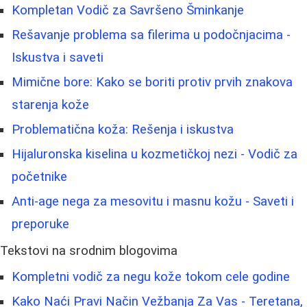
Kompletan Vodič za Savršeno Šminkanje
Rešavanje problema sa filerima u podočnjacima -
Iskustva i saveti
Mimične bore: Kako se boriti protiv prvih znakova
starenja kože
Problematična koža: Rešenja i iskustva
Hijaluronska kiselina u kozmetičkoj nezi - Vodič za
početnike
Anti-age nega za mesovitu i masnu kožu - Saveti i
preporuke
Tekstovi na srodnim blogovima
Kompletni vodič za negu kože tokom cele godine
Kako Naći Pravi Način Vežbanja Za Vas - Teretana,