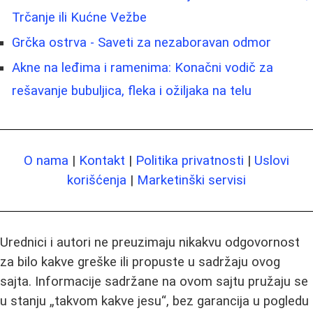
Trčanje ili Kućne Vežbe
Grčka ostrva - Saveti za nezaboravan odmor
Akne na leđima i ramenima: Konačni vodič za
rešavanje bubuljica, fleka i ožiljaka na telu
O nama
|
Kontakt
|
Politika privatnosti
|
Uslovi
korišćenja
|
Marketinški servisi
Urednici i autori ne preuzimaju nikakvu odgovornost
za bilo kakve greške ili propuste u sadržaju ovog
sajta. Informacije sadržane na ovom sajtu pružaju se
u stanju „takvom kakve jesu“, bez garancija u pogledu