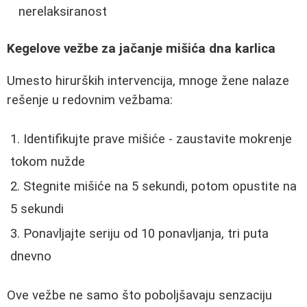
nerelaksiranost
Kegelove vežbe za jačanje mišića dna karlica
Umesto hirurških intervencija, mnoge žene nalaze
rešenje u redovnim vežbama:
Identifikujte prave mišiće - zaustavite mokrenje
tokom nužde
Stegnite mišiće na 5 sekundi, potom opustite na
5 sekundi
Ponavljajte seriju od 10 ponavljanja, tri puta
dnevno
Ove vežbe ne samo što poboljšavaju senzaciju