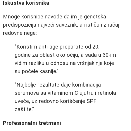
Iskustva korisnika
Mnoge korisnice navode da im je genetska
predispozicija najveći saveznik, ali ističu i značaj
redovne nege:
"Koristim anti-age preparate od 20.
godine za oblast oko očiju, a sada u 30-im
vidim razliku u odnosu na vršnjakinje koje
su počele kasnije."
"Najbolje rezultate daje kombinacija
serumova sa vitaminom C ujutru i retinola
uveče, uz redovno korišćenje SPF
zaštite."
Profesionalni tretmani