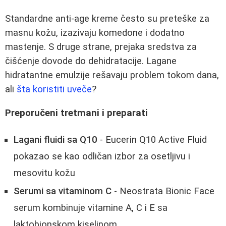
Standardne anti-age kreme često su preteške za
masnu kožu, izazivaju komedone i dodatno
mastenje. S druge strane, prejaka sredstva za
čišćenje dovode do dehidratacije. Lagane
hidratantne emulzije rešavaju problem tokom dana,
ali
šta koristiti uveče
?
Preporučeni tretmani i preparati
Lagani fluidi sa Q10
- Eucerin Q10 Active Fluid
pokazao se kao odličan izbor za osetljivu i
mesovitu kožu
Serumi sa vitaminom C
- Neostrata Bionic Face
serum kombinuje vitamine A, C i E sa
laktobionskom kiselinom