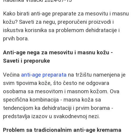
Kako birati anti-age preparate za mesovitu i masnu
kožu? Saveti za negu, preporučeni proizvodi i
iskustva korisnika sa problemom dehidratacije i
prvih bora.
Anti-age nega za mesovitu i masnu kožu -
Saveti i preporuke
Većina
anti-age preparata
na tržištu namenjena je
svim tipovima kože, što često ne odgovara
osobama sa mesovitom i masnom kožom. Ova
specifična kombinacija - masna koža sa
tendencijom ka dehidrataciji i prvim borama -
predstavlja izazov u svakodnevnoj nezi.
Problem sa tradicionalnim anti-age kremama