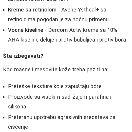
Kreme sa retinolom
- Avene Ystheal+ sa
retinoidima pogodan je za noćnu primenu
Vocne kiseline
- Dercom Activ krema sa 10%
AHA kiseline deluje i protiv bubuljica i protiv bora
Šta izbegavati?
Kod masne i mesovite kože treba paziti na:
Preteške teksture koje zapuštaju pore
Proizvode sa visokim sadržajem parafina i
silikona
Preteranu upotrebu agresivnih sredstava za
čišćenje