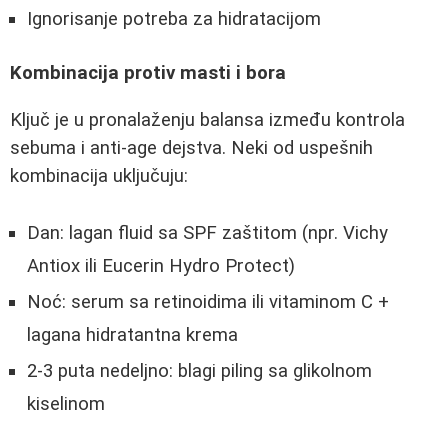
Ignorisanje potreba za hidratacijom
Kombinacija protiv masti i bora
Ključ je u pronalaženju balansa između kontrola
sebuma i anti-age dejstva. Neki od uspešnih
kombinacija uključuju:
Dan: lagan fluid sa SPF zaštitom (npr. Vichy
Antiox ili Eucerin Hydro Protect)
Noć: serum sa retinoidima ili vitaminom C +
lagana hidratantna krema
2-3 puta nedeljno: blagi piling sa glikolnom
kiselinom