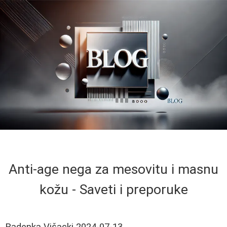
Anti-age nega za mesovitu i masnu
kožu - Saveti i preporuke
Radenka Višacki
2024-07-13