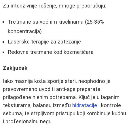
Za intenzivnije rešenje, mnoge preporučuju:
Tretmane sa voćnim kiselinama (25-35%
koncentracija)
Laserske terapije za zatezanje
Redovne tretmane kod kozmetičara
Zaključak
Iako masnija koža sporije stari, neophodno je
pravovremeno uvoditi anti-age preparate
prilagođene njenim potrebama. Ključ je u laganim
teksturama, balansu između
hidratacije
i kontrole
sebuma, te strpljivom pristupu koji kombinuje kućnu
i profesionalnu negu.