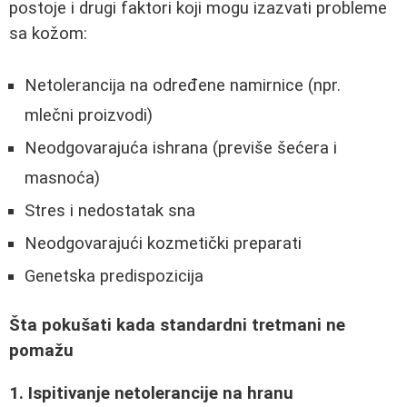
postoje i drugi faktori koji mogu izazvati probleme
sa kožom:
Netolerancija na određene namirnice (npr.
mlečni proizvodi)
Neodgovarajuća ishrana (previše šećera i
masnoća)
Stres i nedostatak sna
Neodgovarajući kozmetički preparati
Genetska predispozicija
Šta pokušati kada standardni tretmani ne
pomažu
1. Ispitivanje netolerancije na hranu