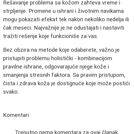
Rešavanje problema sa kožom zahteva vreme i
strpljenje. Promene u ishrani i životnim navikama
mogu pokazati efekat tek nakon nekoliko nedelja ili
čak meseci. Najvažnije je ne odustajati i nastaviti
tražiti rešenje koje funkcioniše za vas.
Bez obzira na metode koje odaberete, važno je
pristupiti problemu holistički - kombinacijom
pravilne ishrane, odgovarajuće njege kože i
smanjenja stresnih faktora. Sa pravim pristupom,
čista i zdrava koža je dostignuće koje može postići
svako.
Komentari
Trenutno nema komentara za ovaj članak.