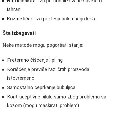
Nutricionista
- za personalizovane savete o
ishrani
Kozmetičar
- za profesionalnu negu kože
Šta izbegavati
Neke metode mogu pogoršati stanje:
Preterano čišćenje i piling
Korišćenje previše različitih proizvoda
istovremeno
Samostalno ceprkanje bubuljica
Kontraceptivne pilule samo zbog problema sa
kožom (mogu maskirati problem)