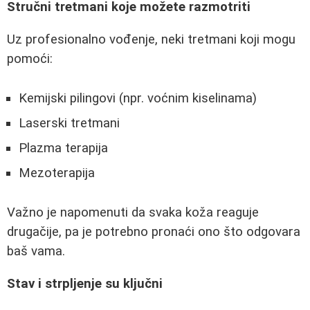
Stručni tretmani koje možete razmotriti
Uz profesionalno vođenje, neki tretmani koji mogu
pomoći:
Kemijski pilingovi (npr. voćnim kiselinama)
Laserski tretmani
Plazma terapija
Mezoterapija
Važno je napomenuti da svaka koža reaguje
drugačije, pa je potrebno pronaći ono što odgovara
baš vama.
Stav i strpljenje su ključni