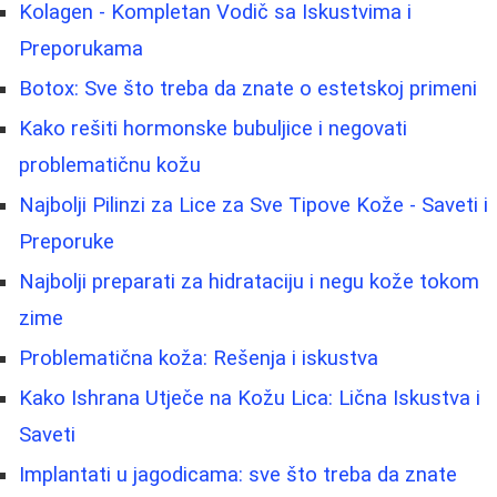
Kolagen - Kompletan Vodič sa Iskustvima i
Preporukama
Botox: Sve što treba da znate o estetskoj primeni
Kako rešiti hormonske bubuljice i negovati
problematičnu kožu
Najbolji Pilinzi za Lice za Sve Tipove Kože - Saveti i
Preporuke
Najbolji preparati za hidrataciju i negu kože tokom
zime
Problematična koža: Rešenja i iskustva
Kako Ishrana Utječe na Kožu Lica: Lična Iskustva i
Saveti
Implantati u jagodicama: sve što treba da znate