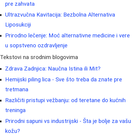
pre zahvata
Ultrazvučna Kavitacija: Bezbolna Alternativa
Liposukciji
Prirodno lečenje: Moć alternativne medicine i vere
u sopstveno ozdravljenje
Tekstovi na srodnim blogovima
Zdrava Zadnjica: Naučna Istina ili Mit?
Hemijski piling lica - Sve što treba da znate pre
tretmana
Različiti pristupi vežbanju: od teretane do kućnih
treninga
Prirodni sapuni vs industrijski - Šta je bolje za vašu
kožu?