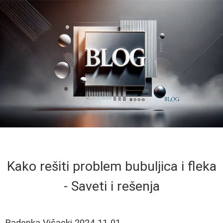
Kako rešiti problem bubuljica i fleka
- Saveti i rešenja
Radenka Višacki
2024-11-01