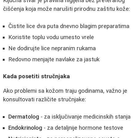
Ključna stvar je pravilna higijena bez preteranog
čišćenja koja može narušiti prirodnu zaštitu kože:
Čistite lice dva puta dnevno blagim preparatima
Koristite toplu vodu umesto vrele
Ne dodirujte lice nepranim rukama
Redovno menjajte navlake za jastuk
Kada posetiti stručnjaka
Ako problemi sa kožom traju godinama, važno je
konsultovati različite stručnjake:
Dermatolog
- za isključivanje medicinskih stanja
Endokrinolog
- za detaljnije hormone testove