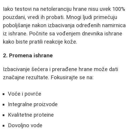
Iako testovi na netoleranciju hrane nisu uvek 100%
pouzdani, vredi ih probati. Mnogi ljudi primećuju
poboljšanje nakon izbacivanja određenih namirnica
iz ishrane. Počnite sa vođenjem dnevnika ishrane
kako biste pratili reakcije kože.
2. Promena ishrane
Izbacivanje šećera i prerađene hrane može dati
značajne rezultate. Fokusirajte se na:
Voće i povrće
Integralne proizvode
Kvalitetne proteine
Dovoljno vode