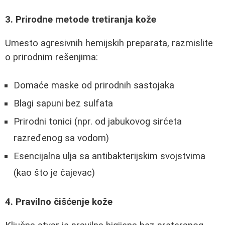
3. Prirodne metode tretiranja kože
Umesto agresivnih hemijskih preparata, razmislite
o prirodnim rešenjima:
Domaće maske od prirodnih sastojaka
Blagi sapuni bez sulfata
Prirodni tonici (npr. od jabukovog sirćeta
razređenog sa vodom)
Esencijalna ulja sa antibakterijskim svojstvima
(kao što je čajevac)
4. Pravilno čišćenje kože