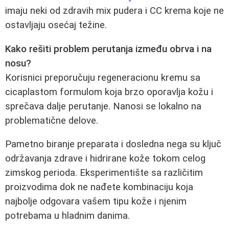
imaju neki od zdravih mix pudera i CC krema koje ne
ostavljaju osećaj težine.
Kako rešiti problem perutanja između obrva i na
nosu?
Korisnici preporučuju regeneracionu kremu sa
cicaplastom formulom koja brzo oporavlja kožu i
sprečava dalje perutanje. Nanosi se lokalno na
problematične delove.
Pametno biranje preparata i dosledna nega su ključ
održavanja zdrave i hidrirane kože tokom celog
zimskog perioda. Eksperimentište sa različitim
proizvodima dok ne nađete kombinaciju koja
najbolje odgovara vašem tipu kože i njenim
potrebama u hladnim danima.