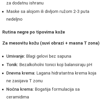
za dodatnu ishranu
Maske sa alojom ili divljom ružom 2-3 puta
nedeljno
Rutina negre po tipovima kože
Za mesovitu kožu (suvi obrazi + masna T zona)
Umivanje:
Blagi gelovi bez sapuna
Tonik:
Bezalkoholni tonici koji balansiraju pH
Dnevna krema:
Lagana hidratantna krema koja
ne zasijava T zonu
Noćna krema:
Bogatija formulacija sa
ceramidima