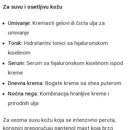
Za suvu i osetljivu kožu
Umivanje:
Kremasti gelovi ili čista ulja za
umivanje
Tonik:
Hidratantni tonici sa hijaluronskom
kiselinom
Serum:
Serum sa hijaluronskom kiselinom ispod
kreme
Dnevna krema:
Bogate kreme sa shea puterom
Noćna nega:
Kombinacija hranljive kreme i
prirodnih ulja
Za veoma suvu kožu koja se intenzivno peruta,
korisnici preporučuju pantenol mast koja brzo