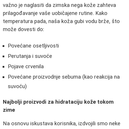
važno je naglasiti da zimska nega kože zahteva
prilagođavanje vaše uobičajene rutine. Kako
temperatura pada, naša koža gubi vodu brže, što
može dovesti do:
Povećane osetljivosti
Perutanja i suvoće
Pojave crvenila
Povećane proizvodnje sebuma (kao reakcija na
suvoću)
Najbolji proizvodi za hidrataciju kože tokom
zime
Na osnovu iskustava korisnika, izdvojili smo neke