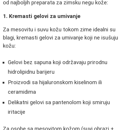
od najboljih preparata za zimsku negu kože:
1. Kremasti gelovi za umivanje
Za mesovitu i suvu kožu tokom zime idealni su
blagi, kremasti gelovi za umivanje koji ne isušuju
kožu:
Gelovi bez sapuna koji održavaju prirodnu
hidrolipidnu barijeru
Proizvodi sa hijaluronskom kiselinom ili
ceramidima
Delikatni gelovi sa pantenolom koji smiruju
iritacije
Za osobe sa mesovitom kožom (suvi obrazi +