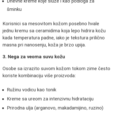
Dnevne kreme koje služe i kao podloga za
šminku
Korisnici sa mesovitom kožom posebno hvale
jednu kremu sa ceramidima koja lepo hidrira kožu
kada temperatura padne, iako je tekstura prilično
masna pri nanosenju, koža je brzo upija.
3. Nega za veoma suvu kožu
Osobe sa izrazito suvom kožom tokom zime često
koriste kombinaciju više proizvoda:
Ružinu vodicu kao tonik
Kreme sa ureom za intenzivnu hidrataciju
Prirodna ulja (arganovo, makadamijino, ruzino)