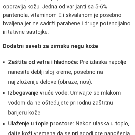
oporavlja kožu. Jedna od varijanti sa 5-6%
pantenola, vitaminom E i skvalanom je posebno
hvaljena jer ne sadrži parabene i druge potencijalno
iritativne sastojke.
Dodatni saveti za zimsku negu kože
Zaštita od vetra i hladnoće:
Pre izlaska napolje
nanesite deblji sloj kreme, posebno na
najizloženije delove (obraze, nos).
Izbegavanje vruće vode:
Umivajte se mlakom
vodom da ne oštećujete prirodnu zaštitnu
barijeru kože.
Ulaženje u tople prostore:
Nakon ulaska u toplo,
dajte koži vremena da se prilagodi pre nanošenja