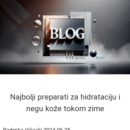
Najbolji preparati za hidrataciju i
negu kože tokom zime
Radenka Višacki
2024-06-25