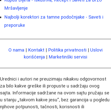
Kupus Dijeta - Iskustva, Recept i Saveti za Brzo
Mršavljenje
Najbolji korektori za tamne podočnjake - Saveti i
preporuke
O nama
|
Kontakt
|
Politika privatnosti
|
Uslovi
korišćenja
|
Marketinški servisi
Urednici i autori ne preuzimaju nikakvu odgovornost
za bilo kakve greške ili propuste u sadržaju ovog
sajta. Informacije sadržane na ovom sajtu pružaju se
u stanju „takvom kakve jesu“, bez garancija u pogledu
njihove potpunosti, tačnosti, korisnosti ili