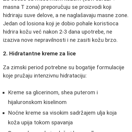
masna T zona) preporučuju se proizvodi koji
hidriraju suve delove, a ne naglašavaju masne zone.
Jedan od losiona koji je dobio pohale koristioca
hidrira kožu već nakon 2-3 dana upotrebe, ne
izaziva nove nepravilnosti i ne zasiti kožu brzo.
2. Hidratantne kreme za lice
Za zimski period potrebne su bogatije formulacije
koje pružaju intenzivnu hidrataciju:
Kreme sa glicerinom, shea puterom i
hijaluronskom kiselinom
Noćne kreme sa visokim sadržajem ulja koja
koža upija tokom spavanja