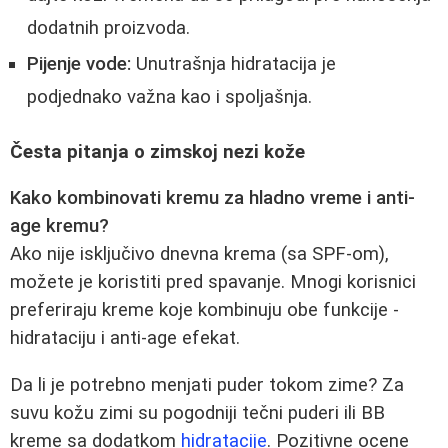
dodatnih proizvoda.
Pijenje vode:
Unutrašnja hidratacija je
podjednako važna kao i spoljašnja.
Česta pitanja o zimskoj nezi kože
Kako kombinovati kremu za hladno vreme i anti-
age kremu?
Ako nije isključivo dnevna krema (sa SPF-om),
možete je koristiti pred spavanje. Mnogi korisnici
preferiraju kreme koje kombinuju obe funkcije -
hidrataciju i anti-age efekat.
Da li je potrebno menjati puder tokom zime? Za
suvu kožu zimi su pogodniji tečni puderi ili BB
kreme sa dodatkom
hidratacije
. Pozitivne ocene