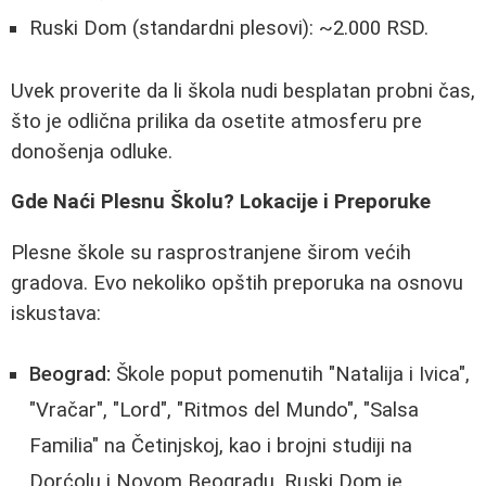
Ruski Dom (standardni plesovi): ~2.000 RSD.
Uvek proverite da li škola nudi besplatan probni čas,
što je odlična prilika da osetite atmosferu pre
donošenja odluke.
Gde Naći Plesnu Školu? Lokacije i Preporuke
Plesne škole su rasprostranjene širom većih
gradova. Evo nekoliko opštih preporuka na osnovu
iskustava:
Beograd:
Škole poput pomenutih "Natalija i Ivica",
"Vračar", "Lord", "Ritmos del Mundo", "Salsa
Familia" na Četinjskoj, kao i brojni studiji na
Dorćolu i Novom Beogradu. Ruski Dom je