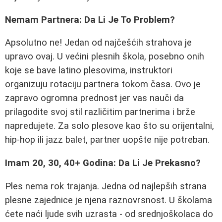
Nemam Partnera: Da Li Je To Problem?
Apsolutno ne! Jedan od najčešćih strahova je
upravo ovaj. U većini plesnih škola, posebno onih
koje se bave latino plesovima, instruktori
organizuju rotaciju partnera tokom časa. Ovo je
zapravo ogromna prednost jer vas nauči da
prilagodite svoj stil različitim partnerima i brže
napredujete. Za solo plesove kao što su orijentalni,
hip-hop ili jazz balet, partner uopšte nije potreban.
Imam 20, 30, 40+ Godina: Da Li Je Prekasno?
Ples nema rok trajanja. Jedna od najlepših strana
plesne zajednice je njena raznovrsnost. U školama
ćete naći ljude svih uzrasta - od srednjoškolaca do