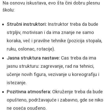
Na osnovu iskustava, evo šta čini dobru plesnu
školu:
Stručni instruktori:
Instruktor treba da bude
strpljiv, motivisan i da ima znanje ne samo
koraka, već i pravilne tehnike (pozicija stopala,
ruku, oslonac, rotacije).
Jasna struktura nastave:
Cas treba da ima
jasnu strukturu: zagrevanje, rad na tehnici,
učenje novih figura, vezivanje u koreografiju i
istezanje.
Pozitivna atmosfera:
Okruženje treba da bude
opušteno, podržavajuće i zabavno, gde se niko
ne oseća osuđeno.