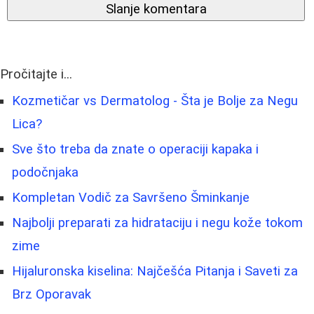
Slanje komentara
Pročitajte i...
Kozmetičar vs Dermatolog - Šta je Bolje za Negu
Lica?
Sve što treba da znate o operaciji kapaka i
podočnjaka
Kompletan Vodič za Savršeno Šminkanje
Najbolji preparati za hidrataciju i negu kože tokom
zime
Hijaluronska kiselina: Najčešća Pitanja i Saveti za
Brz Oporavak