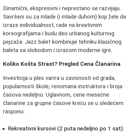
Dinamični, ekspresivni i neprestano se razvijaju.
Savršeni su za mlade (i mlade duhom) koji žele da
izraze individualnost, rade na kreativnim
koreografijama i budu deo urbanog kulturnog
pejzaža. Jazz balet kombinuje tehniku klasičnog
baleta sa slobodom i izrazom moderne igre.
Koliko Košta Strast? Pregled Cena Članarina
Investicija u ples varira u zavisnosti od grada,
popularnosti škole, renomana instruktora i broja
časova nedeljno. Uglavnom, cene mesećne
članarine za grupne časove kreću se u sledećem
rasponu:
Rekreativni kursovi (2 puta nedeljno po 1 sat):