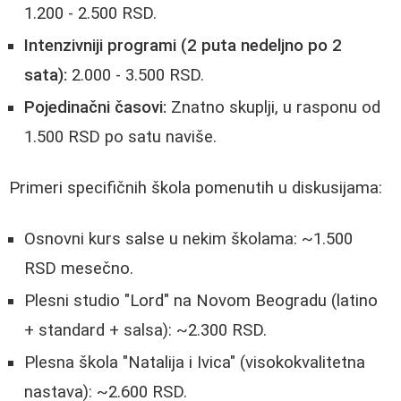
1.200 - 2.500 RSD.
Intenzivniji programi (2 puta nedeljno po 2
sata):
2.000 - 3.500 RSD.
Pojedinačni časovi:
Znatno skuplji, u rasponu od
1.500 RSD po satu naviše.
Primeri specifičnih škola pomenutih u diskusijama:
Osnovni kurs salse u nekim školama: ~1.500
RSD mesečno.
Plesni studio "Lord" na Novom Beogradu (latino
+ standard + salsa): ~2.300 RSD.
Plesna škola "Natalija i Ivica" (visokokvalitetna
nastava): ~2.600 RSD.