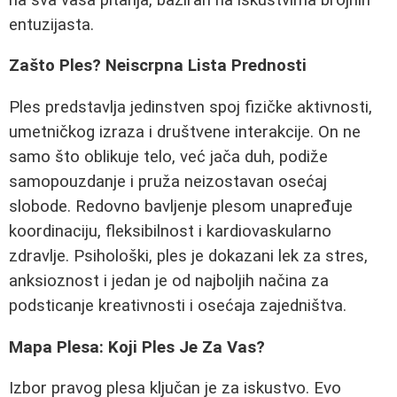
entuzijasta.
Zašto Ples? Neiscrpna Lista Prednosti
Ples predstavlja jedinstven spoj fizičke aktivnosti,
umetničkog izraza i društvene interakcije. On ne
samo što oblikuje telo, već jača duh, podiže
samopouzdanje i pruža neizostavan osećaj
slobode. Redovno bavljenje plesom unapređuje
koordinaciju, fleksibilnost i kardiovaskularno
zdravlje. Psihološki, ples je dokazani lek za stres,
anksioznost i jedan je od najboljih načina za
podsticanje kreativnosti i osećaja zajedništva.
Mapa Plesa: Koji Ples Je Za Vas?
Izbor pravog plesa ključan je za iskustvo. Evo