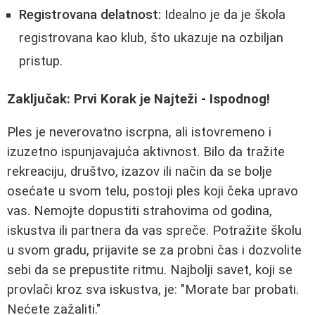
Registrovana delatnost:
Idealno je da je škola
registrovana kao klub, što ukazuje na ozbiljan
pristup.
Zaključak: Prvi Korak je Najteži - Ispodnog!
Ples je neverovatno iscrpna, ali istovremeno i
izuzetno ispunjavajuća aktivnost. Bilo da tražite
rekreaciju, društvo, izazov ili način da se bolje
osećate u svom telu, postoji ples koji čeka upravo
vas. Nemojte dopustiti strahovima od godina,
iskustva ili partnera da vas spreče. Potražite školu
u svom gradu, prijavite se za probni čas i dozvolite
sebi da se prepustite ritmu. Najbolji savet, koji se
provlači kroz sva iskustva, je: "Morate bar probati.
Nećete zažaliti."