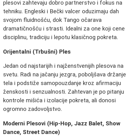
plesovi zahtevaju dobro partnerstvo i fokus na
tehniku. Engleski i Bečki valcer oduzimaju dah
svojom fluidnošću, dok Tango očarava
dramatičnošću i strasti. Idealni za one koji cene
disciplinu, tradiciju i lepotu klasičnog pokreta.
Orijentalni (Trbušni) Ples
Jedan od najstarijih i najženstvenijih plesova na
svetu. Radi na jačanju jezgra, poboljšava držanje
tela i podstiže samopouzdanje kroz afirmaciju
ženskosti i senzualnosti. Zahtevan je po pitanju
kontrole mišića i izolacije pokreta, ali donosi
ogromno zadovoljstvo.
Moderni Plesovi (Hip-Hop, Jazz Balet, Show
Dance, Street Dance)