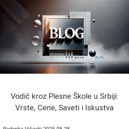
Vodič kroz Plesne Škole u Srbiji:
Vrste, Cene, Saveti i Iskustva
Radenka Višacki
2025-08-28