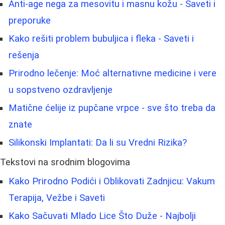
Anti-age nega za mesovitu i masnu kožu - Saveti i
preporuke
Kako rešiti problem bubuljica i fleka - Saveti i
rešenja
Prirodno lečenje: Moć alternativne medicine i vere
u sopstveno ozdravljenje
Matične ćelije iz pupčane vrpce - sve što treba da
znate
Silikonski Implantati: Da li su Vredni Rizika?
Tekstovi na srodnim blogovima
Kako Prirodno Podići i Oblikovati Zadnjicu: Vakum
Terapija, Vežbe i Saveti
Kako Sačuvati Mlado Lice Što Duže - Najbolji