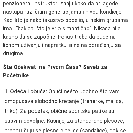
penzionera. Instruktori znaju kako da prilagode
nastupu različitim generacijama i nivou kondicije.
Kao što je neko iskustvo podelio, u nekim grupama
ima i "bakica, što je vrlo simpatično". Nikada nije
kasno da se započne. Fokus treba da bude na
ličnom uživanju i napretku, a ne na poređenju sa
drugima.
Šta Očekivati na Prvom Času? Saveti za
Početnike
Odeća i obuća:
Obući nešto udobno što vam
omogućava slobodno kretanje (trenerke, majica,
triko). Za početak, obične sportske patike su
sasvim dovoljne. Kasnije, za standardne plesove,
preporučuju se plesne cipelice (sandalice), dok se