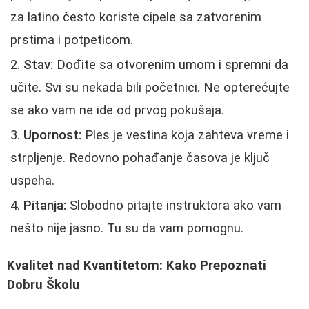
za latino često koriste cipele sa zatvorenim
prstima i potpeticom.
Stav:
Dođite sa otvorenim umom i spremni da
učite. Svi su nekada bili početnici. Ne opterećujte
se ako vam ne ide od prvog pokušaja.
Upornost:
Ples je vestina koja zahteva vreme i
strpljenje. Redovno pohađanje časova je ključ
uspeha.
Pitanja:
Slobodno pitajte instruktora ako vam
nešto nije jasno. Tu su da vam pomognu.
Kvalitet nad Kvantitetom: Kako Prepoznati
Dobru Školu