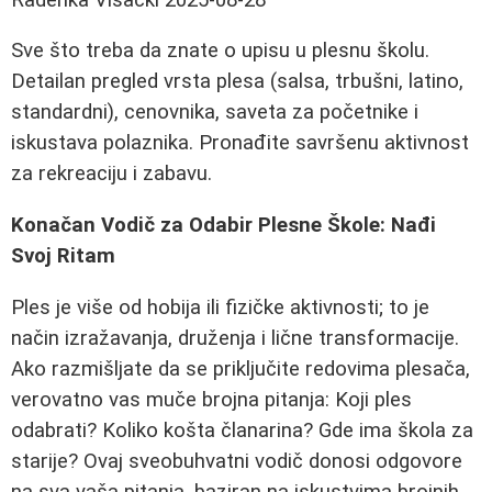
Sve što treba da znate o upisu u plesnu školu.
Detailan pregled vrsta plesa (salsa, trbušni, latino,
standardni), cenovnika, saveta za početnike i
iskustava polaznika. Pronađite savršenu aktivnost
za rekreaciju i zabavu.
Konačan Vodič za Odabir Plesne Škole: Nađi
Svoj Ritam
Ples je više od hobija ili fizičke aktivnosti; to je
način izražavanja, druženja i lične transformacije.
Ako razmišljate da se priključite redovima plesača,
verovatno vas muče brojna pitanja: Koji ples
odabrati? Koliko košta članarina? Gde ima škola za
starije? Ovaj sveobuhvatni vodič donosi odgovore
na sva vaša pitanja, baziran na iskustvima brojnih