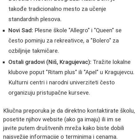
takođe tradicionalno mesto za učenje
standardnih plesova.
Novi Sad:
Plesne škole "Allegro" i "Queen" se
često pominju za rekreativce, a "Bolero" za
ozbiljnije takmičare.
Ostali gradovi (Niš, Kragujevac):
Tražite lokalne
klubove poput "Ritam plus" ili "Apel" u Kragujevcu.
Kulturni centri i narodni univerziteti često
organizuju pristupačne kurseve.
Kliučna preporuka je da direktno kontaktirate školu,
posetite njihov website (ako ga imaju) ili im se
javite putem društvenih mreža kako biste dobili
najsvežije informacije o terminima i cenama.