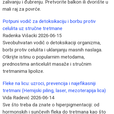
zalivanju i đubrenju. Pretvorite balkon ili dvorište u
mali raj za povrće.
Potpuni vodič za detoksikaciju i borbu protiv
celulita uz stručne tretmane
Radenka Višacki
2026-06-15
Sveobuhvatan vodič o detoksikaciji organizma,
borbi protiv celulita i uklanjanju masnih naslaga.
Otkrijte istinu o popularnim metodama,
prednostima anticelulit masaže i stručnim
tretmanima lipolize.
Fleke na licu: uzroci, prevencija i najefikasniji
tretmani (Hemijski piling, laser, mezoterapija lica)
Vida Radević
2026-06-14
Sve što treba da znate o hiperpigmentaciji: od
hormonskih i sunčevih fleka do tretmana kao što