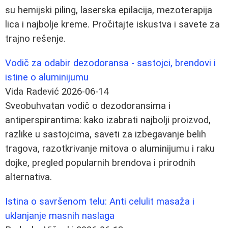
su hemijski piling, laserska epilacija, mezoterapija
lica i najbolje kreme. Pročitajte iskustva i savete za
trajno rešenje.
Vodič za odabir dezodoransa - sastojci, brendovi i
istine o aluminijumu
Vida Radević
2026-06-14
Sveobuhvatan vodič o dezodoransima i
antiperspirantima: kako izabrati najbolji proizvod,
razlike u sastojcima, saveti za izbegavanje belih
tragova, razotkrivanje mitova o aluminijumu i raku
dojke, pregled popularnih brendova i prirodnih
alternativa.
Istina o savršenom telu: Anti celulit masaža i
uklanjanje masnih naslaga