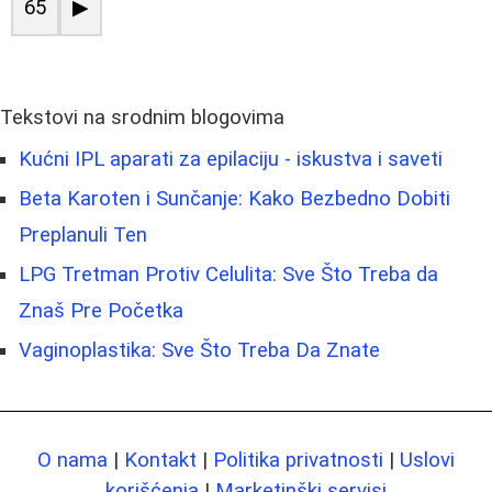
65
▶
Tekstovi na srodnim blogovima
Kućni IPL aparati za epilaciju - iskustva i saveti
Beta Karoten i Sunčanje: Kako Bezbedno Dobiti
Preplanuli Ten
LPG Tretman Protiv Celulita: Sve Što Treba da
Znaš Pre Početka
Vaginoplastika: Sve Što Treba Da Znate
O nama
|
Kontakt
|
Politika privatnosti
|
Uslovi
korišćenja
|
Marketinški servisi