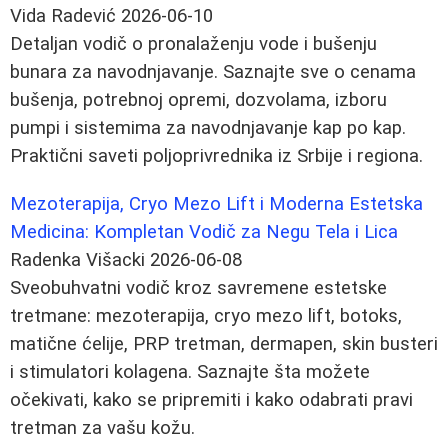
Vida Radević
2026-06-10
Detaljan vodič o pronalaženju vode i bušenju
bunara za navodnjavanje. Saznajte sve o cenama
bušenja, potrebnoj opremi, dozvolama, izboru
pumpi i sistemima za navodnjavanje kap po kap.
Praktični saveti poljoprivrednika iz Srbije i regiona.
Mezoterapija, Cryo Mezo Lift i Moderna Estetska
Medicina: Kompletan Vodič za Negu Tela i Lica
Radenka Višacki
2026-06-08
Sveobuhvatni vodič kroz savremene estetske
tretmane: mezoterapija, cryo mezo lift, botoks,
matične ćelije, PRP tretman, dermapen, skin busteri
i stimulatori kolagena. Saznajte šta možete
očekivati, kako se pripremiti i kako odabrati pravi
tretman za vašu kožu.