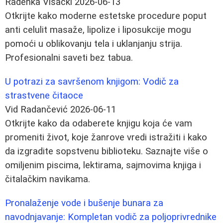
Radenka Višacki
2026-06-13
Otkrijte kako moderne estetske procedure poput
anti celulit masaže, lipolize i liposukcije mogu
pomoći u oblikovanju tela i uklanjanju strija.
Profesionalni saveti bez tabua.
U potrazi za savršenom knjigom: Vodič za
strastvene čitaoce
Vid Radančević
2026-06-11
Otkrijte kako da odaberete knjigu koja će vam
promeniti život, koje žanrove vredi istražiti i kako
da izgradite sopstvenu biblioteku. Saznajte više o
omiljenim piscima, lektirama, sajmovima knjiga i
čitalačkim navikama.
Pronalaženje vode i bušenje bunara za
navodnjavanje: Kompletan vodič za poljoprivrednike