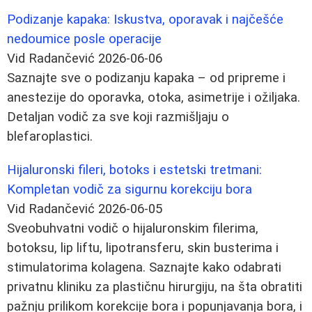
Podizanje kapaka: Iskustva, oporavak i najčešće
nedoumice posle operacije
Vid Radančević
2026-06-06
Saznajte sve o podizanju kapaka – od pripreme i
anestezije do oporavka, otoka, asimetrije i ožiljaka.
Detaljan vodič za sve koji razmišljaju o
blefaroplastici.
Hijaluronski fileri, botoks i estetski tretmani:
Kompletan vodič za sigurnu korekciju bora
Vid Radančević
2026-06-05
Sveobuhvatni vodič o hijaluronskim filerima,
botoksu, lip liftu, lipotransferu, skin busterima i
stimulatorima kolagena. Saznajte kako odabrati
privatnu kliniku za plastičnu hirurgiju, na šta obratiti
pažnju prilikom korekcije bora i popunjavanja bora, i