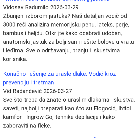
Vidosav Radumilo
2026-03-29
Zbunjeni izborom jastuka? Naš detaljan vodič od
3000 reči analizira memorijsku penu, lateks, perje,
bambus i heljdu. Otkrijte kako odabrati udoban,
anatomski jastuk za bolji san i rešite bolove u vratu
i leđima. Sve o održavanju, pranju i iskustvima
korisnika.
Konačno rešenje za urasle dlake: Vodič kroz
prevenciju i tretman
Vid Radančević
2026-03-27
Sve što treba da znate o uraslim dlakama. Iskustva,
saveti, najbolji preparati kao što su Flogocid, Ihtiol
kamfor i Ingrow Go, tehnike depilacije i kako
zaboraviti na fleke.