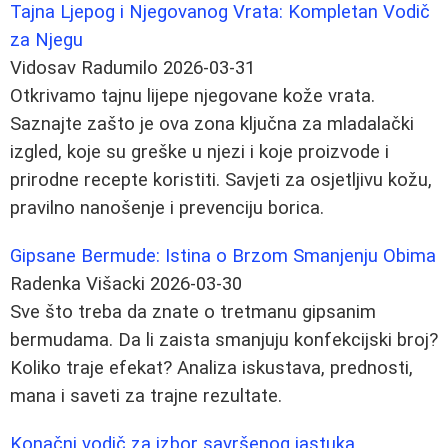
Tajna Ljepog i Njegovanog Vrata: Kompletan Vodič
za Njegu
Vidosav Radumilo
2026-03-31
Otkrivamo tajnu lijepe njegovane kože vrata.
Saznajte zašto je ova zona ključna za mladalački
izgled, koje su greške u njezi i koje proizvode i
prirodne recepte koristiti. Savjeti za osjetljivu kožu,
pravilno nanošenje i prevenciju borica.
Gipsane Bermude: Istina o Brzom Smanjenju Obima
Radenka Višacki
2026-03-30
Sve što treba da znate o tretmanu gipsanim
bermudama. Da li zaista smanjuju konfekcijski broj?
Koliko traje efekat? Analiza iskustava, prednosti,
mana i saveti za trajne rezultate.
Konačni vodič za izbor savršenog jastuka