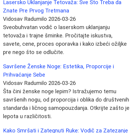
Lasersko Uklanjanje Tetovaža: Sve Što Treba da
Znate Pre Prvog Tretmana
Vidosav Radumilo
2026-03-26
Sveobuhvatan vodič o laserskom uklanjanju
tetovaža i trajne šminke. Pročitajte iskustva,
savete, cene, proces oporavka i kako izbeći ožiljke
pre nego što se odlučite.
Savršene Ženske Noge: Estetika, Proporcije i
Prihvaćanje Sebe
Vidosav Radumilo
2026-03-26
Šta čini ženske noge lepim? Istražujemo temu
savršenih nogu, od proporcija i oblika do društvenih
standarda i ličnog samopouzdanja. Otkrijte zašto je
lepota u različitosti.
Kako Smršati i Zategnuti Ruke: Vodič za Zatezanje