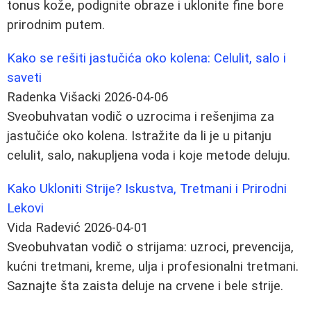
tonus kože, podignite obraze i uklonite fine bore
prirodnim putem.
Kako se rešiti jastučića oko kolena: Celulit, salo i
saveti
Radenka Višacki
2026-04-06
Sveobuhvatan vodič o uzrocima i rešenjima za
jastučiće oko kolena. Istražite da li je u pitanju
celulit, salo, nakupljena voda i koje metode deluju.
Kako Ukloniti Strije? Iskustva, Tretmani i Prirodni
Lekovi
Vida Radević
2026-04-01
Sveobuhvatan vodič o strijama: uzroci, prevencija,
kućni tretmani, kreme, ulja i profesionalni tretmani.
Saznajte šta zaista deluje na crvene i bele strije.