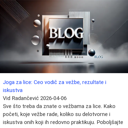
Joga za lice: Ceo vodič za vežbe, rezultate i
iskustva
Vid Radančević
2026-04-06
Sve što treba da znate o vežbama za lice. Kako
početi, koje vežbe rade, koliko su delotvorne i
iskustva onih koji ih redovno praktikuju. Poboljšajte