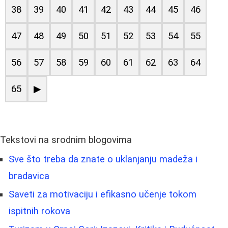
38
39
40
41
42
43
44
45
46
47
48
49
50
51
52
53
54
55
56
57
58
59
60
61
62
63
64
65
▶
Tekstovi na srodnim blogovima
Sve što treba da znate o uklanjanju madeža i
bradavica
Saveti za motivaciju i efikasno učenje tokom
ispitnih rokova