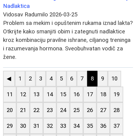
Nadlaktica
Vidosav Radumilo
2026-03-25
Problem sa mekim i opuštenim rukama iznad lakta?
Otkrijte kako smanjiti obim i zategnuti nadlaktice
kroz kombinaciju pravilne ishrane, ciljanog treninga
i razumevanja hormona. Sveobuhvatan vodič za
žene.
◀
1
2
3
4
5
6
7
8
9
10
11
12
13
14
15
16
17
18
19
20
21
22
23
24
25
26
27
28
29
30
31
32
33
34
35
36
37