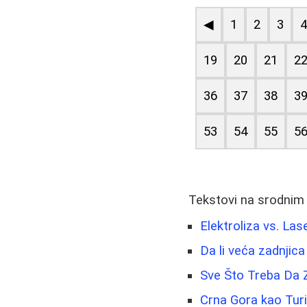
◀
1
2
3
19
20
21
2
36
37
38
3
53
54
55
5
Tekstovi na srodnim
Elektroliza vs. La
Da li veća zadnjica
Sve Što Treba Da Zn
Crna Gora kao Turis