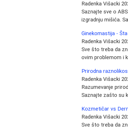
Radenka Višacki
20
Saznajte sve o ABS 
izgradnju mišića. Sa
Ginekomastija - Šta 
Radenka Višacki
20
Sve što treba da zn
ovim problemom i ko
Prirodna raznolikos
Radenka Višacki
20
Razumevanje prirodne
Saznajte zašto su k
Kozmetičar vs Derm
Radenka Višacki
20
Sve što treba da zn