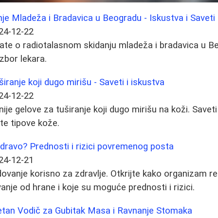
je Mladeža i Bradavica u Beogradu - Iskustva i Saveti
24-12-22
ate o radiotalasnom skidanju mladeža i bradavica u Be
zbor lekara.
širanje koji dugo mirišu - Saveti i iskustva
24-12-22
nije gelove za tuširanje koji dugo mirišu na koži. Saveti
ite tipove kože.
 zdravo? Prednosti i rizici povremenog posta
24-12-21
ladovanje korisno za zdravlje. Otkrijte kako organizam r
nje od hrane i koje su moguće prednosti i rizici.
etan Vodič za Gubitak Masa i Ravnanje Stomaka