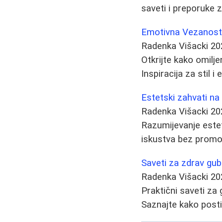
saveti i preporuke z
Emotivna Vezanost
Radenka Višacki
20
Otkrijte kako omil
Inspiracija za stil
Estetski zahvati n
Radenka Višacki
20
Razumijevanje estet
iskustva bez promoci
Saveti za zdrav gub
Radenka Višacki
20
Praktični saveti za
Saznajte kako posti