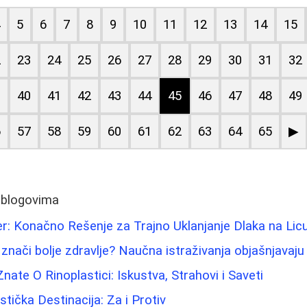
4
5
6
7
8
9
10
11
12
13
14
15
2
23
24
25
26
27
28
29
30
31
32
9
40
41
42
43
44
45
46
47
48
49
6
57
58
59
60
61
62
63
64
65
▶
 blogovima
ser: Konačno Rešenje za Trajno Uklanjanje Dlaka na Lic
 znači bolje zdravlje? Naučna istraživanja objašnjavaju
ate O Rinoplastici: Iskustva, Strahovi i Saveti
tička Destinacija: Za i Protiv