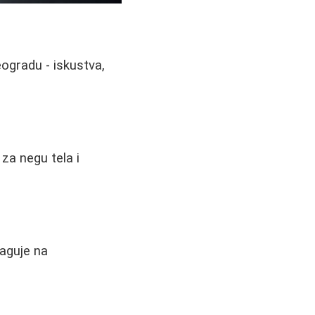
ogradu - iskustva,
 za negu tela i
eaguje na