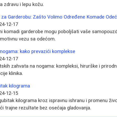
a zdravu i lepu kožu.
 za Garderobu: Zašto Volimo Određene Komade Ode
24-12-17
jeni komadi garderobe mogu poboljšati vaše samopouzda
 i emotivnu vezu sa odećom.
a nogama: kako prevazići komplekse
24-12-17
skih zahvata na nogama: kompleksi, hirurške i prirodne
je klinika.
itak kilograma
24-12-15
 gubitak kilograma kroz ispravnu ishranu i promenu živo
ći trajne rezultate bez osećaja gladovanja.