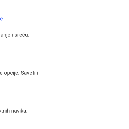
će
nje i sreću.
 opcije. Saveti i
tnih navika.