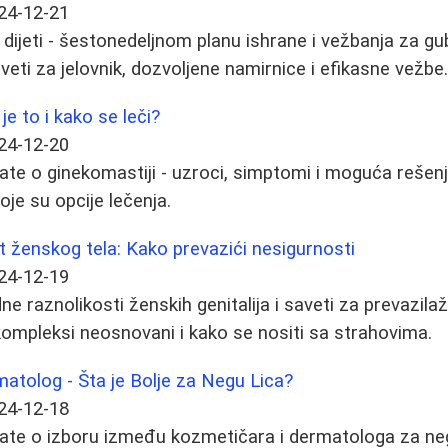
24-12-21
dijeti - šestonedeljnom planu ishrane i vežbanja za gub
veti za jelovnik, dozvoljene namirnice i efikasne vežbe
je to i kako se leči?
24-12-20
ate o ginekomastiji - uzroci, simptomi i moguća rešenj
je su opcije lečenja.
t ženskog tela: Kako prevazići nesigurnosti
24-12-19
 raznolikosti ženskih genitalija i saveti za prevazilaž
ompleksi neosnovani i kako se nositi sa strahovima.
atolog - Šta je Bolje za Negu Lica?
24-12-18
ate o izboru između kozmetičara i dermatologa za negu