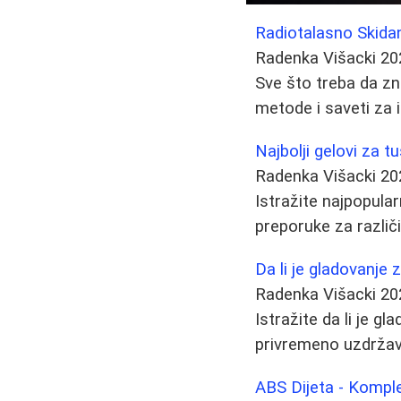
Radiotalasno Skidan
Radenka Višacki
20
Sve što treba da zn
metode i saveti za i
Najbolji gelovi za tu
Radenka Višacki
20
Istražite najpopular
preporuke za različ
Da li je gladovanje
Radenka Višacki
20
Istražite da li je g
privremeno uzdržava
ABS Dijeta - Kompl