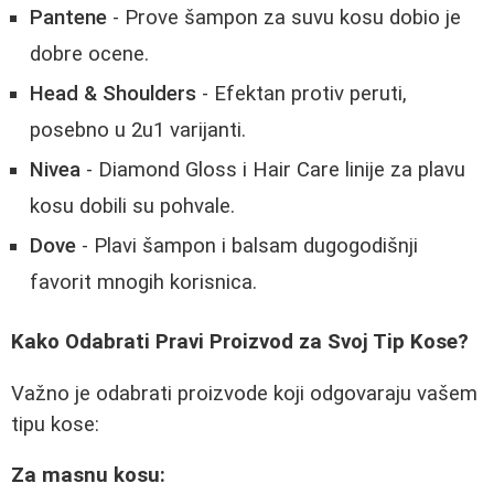
Pantene
- Prove šampon za suvu kosu dobio je
dobre ocene.
Head & Shoulders
- Efektan protiv peruti,
posebno u 2u1 varijanti.
Nivea
- Diamond Gloss i Hair Care linije za plavu
kosu dobili su pohvale.
Dove
- Plavi šampon i balsam dugogodišnji
favorit mnogih korisnica.
Kako Odabrati Pravi Proizvod za Svoj Tip Kose?
Važno je odabrati proizvode koji odgovaraju vašem
tipu kose:
Za masnu kosu: