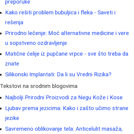
preporuke
Kako rešiti problem bubuljica i fleka - Saveti i
rešenja
Prirodno lečenje: Moć alternativne medicine i vere
u sopstveno ozdravljenje
Matične ćelije iz pupčane vrpce - sve što treba da
znate
Silikonski Implantati: Da li su Vredni Rizika?
Tekstovi na srodnim blogovima
Najbolji Prirodni Proizvodi za Negu Kože i Kose
Ljubav prema jezicima: Kako i zašto učimo strane
jezike
Savremeno oblikovanje tela: Anticelulit masaža,