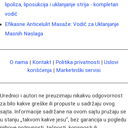
lipoliza, liposukcija i uklanjanje strija - kompletan
vodič
Efikasne Anticelulit Masaže: Vodič za Uklanjanje
Masnih Naslaga
O nama
|
Kontakt
|
Politika privatnosti
|
Uslovi
korišćenja
|
Marketinški servisi
Urednici i autori ne preuzimaju nikakvu odgovornost
za bilo kakve greške ili propuste u sadržaju ovog
sajta. Informacije sadržane na ovom sajtu pružaju se
u stanju „takvom kakve jesu“, bez garancija u pogledu
njihove potpunosti, tačnosti, korisnosti ili