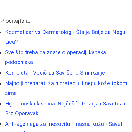
Pročitajte i...
Kozmetičar vs Dermatolog - Šta je Bolje za Negu
Lica?
Sve što treba da znate o operaciji kapaka i
podočnjaka
Kompletan Vodič za Savršeno Šminkanje
Najbolji preparati za hidrataciju i negu kože tokom
zime
Hijaluronska kiselina: Najčešća Pitanja i Saveti za
Brz Oporavak
Anti-age nega za mesovitu i masnu kožu - Saveti i