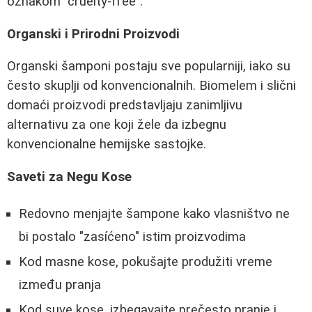
oznakom "cruelty-free".
Organski i Prirodni Proizvodi
Organski šamponi postaju sve popularniji, iako su
često skuplji od konvencionalnih. Biomelem i slični
domaći proizvodi predstavljaju zanimljivu
alternativu za one koji žele da izbegnu
konvencionalne hemijske sastojke.
Saveti za Negu Kose
Redovno menjajte šampone kako vlasništvo ne
bi postalo "zasíćeno" istim proizvodima
Kod masne kose, pokušajte produžiti vreme
između pranja
Kod suve kose, izbegavajte prečesto pranje i