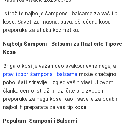
Istražite najbolje šampone i balsame za vaš tip
kose. Saveti za masnu, suvu, oštećenu kosu i
preporuke za etičku kozmetiku.
Najbolji Šamponi i Balsami za Različite Tipove
Kose
Briga o kosi je važan deo svakodnevne nege, a
pravi izbor šampona i balsama
može značajno
poboljšati zdravlje i izgled vaših vlasi. U ovom
članku ćemo istražiti različite proizvode i
preporuke za negu kose, kao i savete za odabir
najboljih preparata za vaš tip kose.
Popularni Šamponi i Balsami