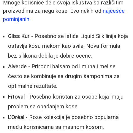
Mnoge korisnice dele svoja iskustva sa različitim
proizvodima za negu kose. Evo nekih od
najčešće
pominjanih
:
Gliss Kur
- Posebno se ističe Liquid Silk linija koja
ostavlja kosu mekom kao svila. Nova formula
bez silikona dobila je dobre ocene.
Alverde
- Prirodni balsam od limuna i melise
često se kombinuje sa drugim šamponima za
optimalne rezultate.
Fitoval
- Posebno koristan za osobe koja imaju
problem sa opadanjem kose.
L'Oréal
- Roze kolekcija je posebno popularna
među korisnicama sa masnom kosom.