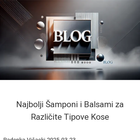
Najbolji Šamponi i Balsami za
Različite Tipove Kose
Radenka Višacki
2025-03-23