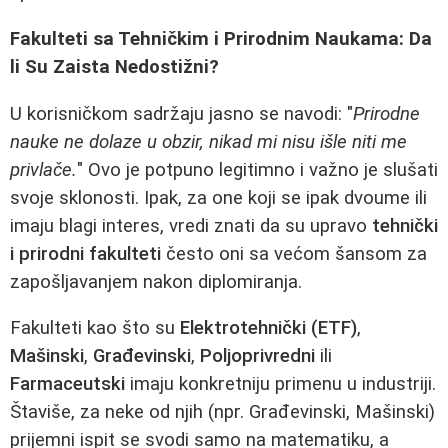
Fakulteti sa Tehničkim i Prirodnim Naukama: Da
li Su Zaista Nedostižni?
U korisničkom sadržaju jasno se navodi: "
Prirodne
nauke ne dolaze u obzir, nikad mi nisu išle niti me
privlače.
" Ovo je potpuno legitimno i važno je slušati
svoje sklonosti. Ipak, za one koji se ipak dvoume ili
imaju blagi interes, vredi znati da su upravo
tehnički
i prirodni fakulteti
često oni sa većom šansom za
zapošljavanjem nakon diplomiranja.
Fakulteti kao što su
Elektrotehnički (ETF)
,
Mašinski
,
Građevinski
,
Poljoprivredni
ili
Farmaceutski
imaju konkretniju primenu u industriji.
Štaviše, za neke od njih (npr. Građevinski, Mašinski)
prijemni ispit se svodi samo na matematiku, a