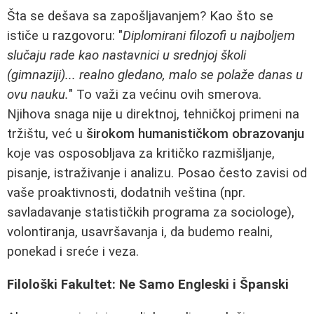
Šta se dešava sa zapošljavanjem? Kao što se
ističe u razgovoru: "
Diplomirani filozofi u najboljem
slučaju rade kao nastavnici u srednjoj školi
(gimnaziji)... realno gledano, malo se polaže danas u
ovu nauku.
" To važi za većinu ovih smerova.
Njihova snaga nije u direktnoj, tehničkoj primeni na
tržištu, već u
širokom humanističkom obrazovanju
koje vas osposobljava za kritičko razmišljanje,
pisanje, istraživanje i analizu. Posao često zavisi od
vaše proaktivnosti, dodatnih veština (npr.
savladavanje statističkih programa za sociologe),
volontiranja, usavršavanja i, da budemo realni,
ponekad i sreće i veza.
Filološki Fakultet: Ne Samo Engleski i Španski