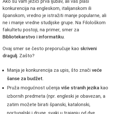
Ako su vam jezici prva ljubav, ali vas plaši
konkurencija na engleskom, italijanskom ili
španskom, vredno je istražiti manje popularne, ali
ne i manje vredne studijske grupe. Na Filološkom
fakultetu postoji, na primer, smer za
Bibliotekarstvo i informatiku
.
Ovaj smer se često preporučuje kao
skriveni
dragulj
. Zašto?
Manja je konkurencija za upis, što znači
veće
šanse za budžet
.
Pruža mogućnost učenja
više stranih jezika
kao
izbornih predmeta (npr. engleski je obavezan, a
zatim možete birati španski, katalonski,
portugalski i druge, svaki u trajanju od dve