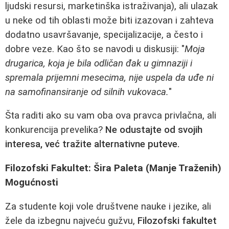
ljudski resursi, marketinška istraživanja), ali ulazak
u neke od tih oblasti može biti izazovan i zahteva
dodatno usavršavanje, specijalizacije, a često i
dobre veze. Kao što se navodi u diskusiji: "
Moja
drugarica, koja je bila odličan đak u gimnaziji i
spremala prijemni mesecima, nije uspela da uđe ni
na samofinansiranje od silnih vukovaca.
"
Šta raditi ako su vam oba ova pravca privlačna, ali
konkurencija prevelika?
Ne odustajte od svojih
interesa, već tražite alternativne puteve.
Filozofski Fakultet: Šira Paleta (Manje Traženih)
Mogućnosti
Za studente koji vole društvene nauke i jezike, ali
žele da izbegnu najveću gužvu,
Filozofski fakultet