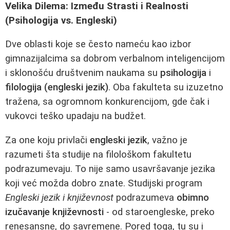
Velika Dilema: Između Strasti i Realnosti
(Psihologija vs. Engleski)
Dve oblasti koje se često nameću kao izbor
gimnazijalcima sa dobrom verbalnom inteligencijom
i sklonošću društvenim naukama su
psihologija
i
filologija (engleski jezik)
. Oba fakulteta su izuzetno
tražena, sa ogromnom konkurencijom, gde čak i
vukovci teško upadaju na budžet.
Za one koju privlači
engleski jezik
, važno je
razumeti šta studije na filološkom fakultetu
podrazumevaju. To nije samo usavršavanje jezika
koji već možda dobro znate. Studijski program
Engleski jezik i književnost
podrazumeva
obimno
izučavanje književnosti
- od staroengleske, preko
renesansne, do savremene. Pored toga, tu su i