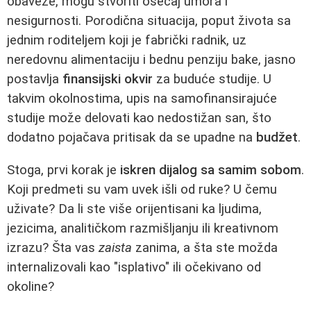
obaveze, mogu stvoriti osećaj umora i
nesigurnosti. Porodična situacija, poput života sa
jednim roditeljem koji je fabrički radnik, uz
neredovnu alimentaciju i bednu penziju bake, jasno
postavlja
finansijski okvir
za buduće studije. U
takvim okolnostima, upis na samofinansirajuće
studije može delovati kao nedostižan san, što
dodatno pojačava pritisak da se upadne na
budžet
.
Stoga, prvi korak je
iskren dijalog sa samim sobom
.
Koji predmeti su vam uvek išli od ruke? U čemu
uživate? Da li ste više orijentisani ka ljudima,
jezicima, analitičkom razmišljanju ili kreativnom
izrazu? Šta vas
zaista
zanima, a šta ste možda
internalizovali kao "isplativo" ili očekivano od
okoline?