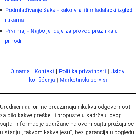
Podmlađivanje šaka - kako vratiti mladalački izgled
rukama
Prvi maj - Najbolje ideje za provod praznika u
prirodi
O nama
|
Kontakt
|
Politika privatnosti
|
Uslovi
korišćenja
|
Marketinški servisi
Urednici i autori ne preuzimaju nikakvu odgovornost
za bilo kakve greške ili propuste u sadržaju ovog
sajta. Informacije sadržane na ovom sajtu pružaju se
u stanju „takvom kakve jesu“, bez garancija u pogledu