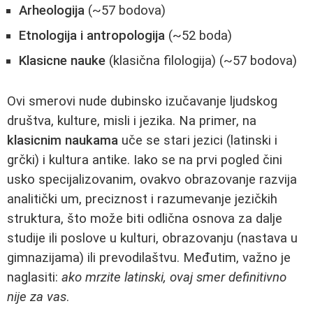
Arheologija
(~57 bodova)
Etnologija i antropologija
(~52 boda)
Klasicne nauke
(klasična filologija) (~57 bodova)
Ovi smerovi nude dubinsko izučavanje ljudskog
društva, kulture, misli i jezika. Na primer, na
klasicnim naukama
uče se stari jezici (latinski i
grčki) i kultura antike. Iako se na prvi pogled čini
usko specijalizovanim, ovakvo obrazovanje razvija
analitički um, preciznost i razumevanje jezičkih
struktura, što može biti odlična osnova za dalje
studije ili poslove u kulturi, obrazovanju (nastava u
gimnazijama) ili prevodilaštvu. Međutim, važno je
naglasiti:
ako mrzite latinski, ovaj smer definitivno
nije za vas
.