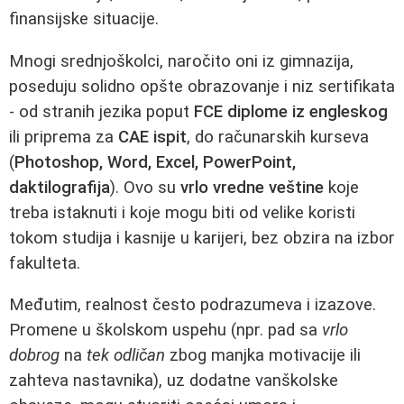
finansijske situacije.
Mnogi srednjoškolci, naročito oni iz gimnazija,
poseduju solidno opšte obrazovanje i niz sertifikata
- od stranih jezika poput
FCE diplome iz engleskog
ili priprema za
CAE ispit
, do računarskih kurseva
(
Photoshop, Word, Excel, PowerPoint,
daktilografija
). Ovo su
vrlo vredne veštine
koje
treba istaknuti i koje mogu biti od velike koristi
tokom studija i kasnije u karijeri, bez obzira na izbor
fakulteta.
Međutim, realnost često podrazumeva i izazove.
Promene u školskom uspehu (npr. pad sa
vrlo
dobrog
na
tek odličan
zbog manjka motivacije ili
zahteva nastavnika), uz dodatne vanškolske