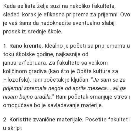
Kada se lista želja suzi na nekoliko fakulteta,
sledeći korak je efikasna priprema za prijemni. Ovo
je vaš šans da nadoknadite eventualno slabiji
prosek iz srednje škole.
1. Rano krenite.
Idealno je početi sa pripremama u
toku školske godine, najkasnije od
januara/februara. Za fakultete sa velikom
količinom gradiva (kao što je Opšta kultura za
Filozofski), rani početak je ključan. "
Ja sam se za
prijemni spremala negde od aprila meseca... ali ga
nisam bajno uradila.
" Rani početak smanjuje stres i
omogućava bolje savladavanje materije.
2. Koristite zvanične materijale.
Posetite fakultet i
u skript