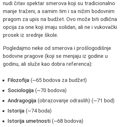
nudi čitav spektar smerova koji su tradicionalno
manje traženi, a samim tim i sa nižim bodovnim
pragom za upis na budžet. Ovo može biti odlična
opcija za one koji imaju solidan, ali ne i vukovački
prosek iz srednje škole.
Pogledajmo neke od smerova i prošlogodišnje
bodovne pragove (koji se menjaju iz godine u
godinu, ali služe kao dobra referenca):
Filozofija
(~65 bodova za budžet)
Sociologija
(~70 bodova)
Andragogija
(obrazovanje odraslih) (~71 bod)
Istorija
(~74 boda)
Istorija umetnosti
(~68 bodova)