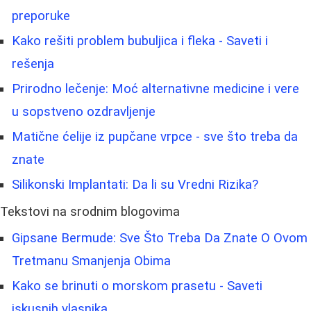
preporuke
Kako rešiti problem bubuljica i fleka - Saveti i
rešenja
Prirodno lečenje: Moć alternativne medicine i vere
u sopstveno ozdravljenje
Matične ćelije iz pupčane vrpce - sve što treba da
znate
Silikonski Implantati: Da li su Vredni Rizika?
Tekstovi na srodnim blogovima
Gipsane Bermude: Sve Što Treba Da Znate O Ovom
Tretmanu Smanjenja Obima
Kako se brinuti o morskom prasetu - Saveti
iskusnih vlasnika