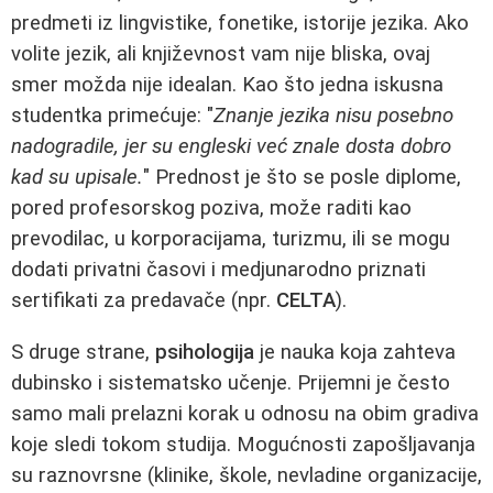
predmeti iz lingvistike, fonetike, istorije jezika. Ako
volite jezik, ali književnost vam nije bliska, ovaj
smer možda nije idealan. Kao što jedna iskusna
studentka primećuje: "
Znanje jezika nisu posebno
nadogradile, jer su engleski već znale dosta dobro
kad su upisale.
" Prednost je što se posle diplome,
pored profesorskog poziva, može raditi kao
prevodilac, u korporacijama, turizmu, ili se mogu
dodati privatni časovi i medjunarodno priznati
sertifikati za predavače (npr.
CELTA
).
S druge strane,
psihologija
je nauka koja zahteva
dubinsko i sistematsko učenje. Prijemni je često
samo mali prelazni korak u odnosu na obim gradiva
koje sledi tokom studija. Mogućnosti zapošljavanja
su raznovrsne (klinike, škole, nevladine organizacije,