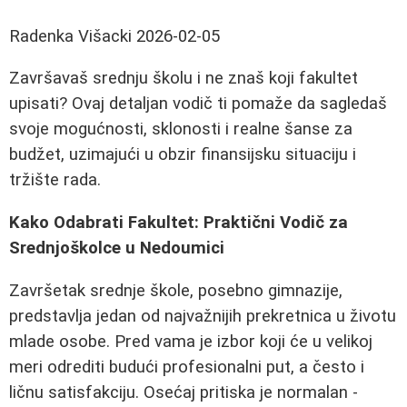
Radenka Višacki
2026-02-05
Završavaš srednju školu i ne znaš koji fakultet
upisati? Ovaj detaljan vodič ti pomaže da sagledaš
svoje mogućnosti, sklonosti i realne šanse za
budžet, uzimajući u obzir finansijsku situaciju i
tržište rada.
Kako Odabrati Fakultet: Praktični Vodič za
Srednjoškolce u Nedoumici
Završetak srednje škole, posebno gimnazije,
predstavlja jedan od najvažnijih prekretnica u životu
mlade osobe. Pred vama je izbor koji će u velikoj
meri odrediti budući profesionalni put, a često i
ličnu satisfakciju. Osećaj pritiska je normalan -