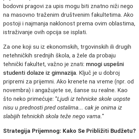
bodovni pragovi za upis mogu biti znatno niži nego
na masovno traženim društvenim fakultetima. Ako
postoji i najmanja naklonost prema ovim oblastima,
istraživanje ovih opcija se isplati.
Za one koji su iz ekonomskih, trgovinskih ili drugih
netehničkih srednjih škola, a žele da probaju
tehnički fakultet, važno je znati:
mnogi uspešni
studenti dolaze iz gimnazija
. Ključ je u dobroj
pripremi za prijemni. Ako krenete na vreme (npr. od
novembra) i angažujete se, šanse su realne. Kao
što neko primećuje: "
Ljudi iz tehnicke skole uopste
nisu u prednosti pred ostalima... cak je onima iz
slabijih tehnickih skola teže nego vama.
"
Strategija Prijemnog: Kako Se Približiti Budžetu?