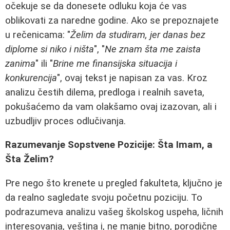
očekuje se da donesete odluku koja će vas
oblikovati za naredne godine. Ako se prepoznajete
u rečenicama: "
Želim da studiram, jer danas bez
diplome si niko i ništa
", "
Ne znam šta me zaista
zanima
" ili "
Brine me finansijska situacija i
konkurencija
", ovaj tekst je napisan za vas. Kroz
analizu čestih dilema, predloga i realnih saveta,
pokušaćemo da vam olakšamo ovaj izazovan, ali i
uzbudljiv proces odlučivanja.
Razumevanje Sopstvene Pozicije: Šta Imam, a
Šta Želim?
Pre nego što krenete u pregled fakulteta, ključno je
da realno sagledate svoju početnu poziciju. To
podrazumeva analizu vašeg školskog uspeha, ličnih
interesovanja, veština i, ne manje bitno, porodične