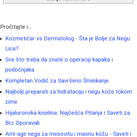
Pročitajte i...
Kozmetičar vs Dermatolog - Šta je Bolje za Negu
Lica?
Sve što treba da znate o operaciji kapaka i
podočnjaka
Kompletan Vodič za Savršeno Šminkanje
Najbolji preparati za hidrataciju i negu kože tokom
zime
Hijaluronska kiselina: Najčešća Pitanja i Saveti za
Brz Oporavak
Anti-age nega za mesovitu i masnu kožu - Saveti i