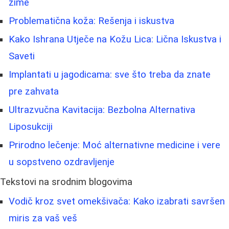
zime
Problematična koža: Rešenja i iskustva
Kako Ishrana Utječe na Kožu Lica: Lična Iskustva i
Saveti
Implantati u jagodicama: sve što treba da znate
pre zahvata
Ultrazvučna Kavitacija: Bezbolna Alternativa
Liposukciji
Prirodno lečenje: Moć alternativne medicine i vere
u sopstveno ozdravljenje
Tekstovi na srodnim blogovima
Vodič kroz svet omekšivača: Kako izabrati savršen
miris za vaš veš