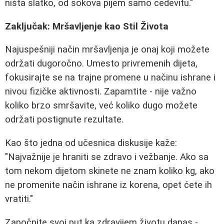
ništa slatko, od sokova pijem samo cedevitu."
Zaključak: Mršavljenje kao Stil Života
Najuspešniji način mršavljenja je onaj koji možete
održati dugoročno. Umesto privremenih dijeta,
fokusirajte se na trajne promene u načinu ishrane i
nivou fizičke aktivnosti. Zapamtite - nije važno
koliko brzo smršavite, već koliko dugo možete
održati postignute rezultate.
Kao što jedna od učesnica diskusije kaže:
"Najvažnije je hraniti se zdravo i vežbanje. Ako sa
tom nekom dijetom skinete ne znam koliko kg, ako
ne promenite način ishrane iz korena, opet ćete ih
vratiti."
Započnite svoj put ka zdravijem životu danas -