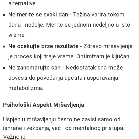
alternative.
Ne merite se svaki dan
- Težina varira tokom
dana i nedelje. Merite se jednom nedeljno u isto
vreme.
Ne očekujte brze rezultate
- Zdravo mršavljenje
je proces koji traje vreme. Optimizam je ključan.
Ne zanemarujte san
- Nedostatak sna može
dovesti do povećanja apetita i usporavanja
metabolizma.
Psihološki Aspekt Mršavljenja
Uspjeh u mršavljenju često ne zavisi samo od
ishrane i vežbanja, već i od mentalnog pristupa.
Važno je: