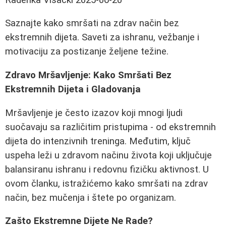
Saznajte kako smršati na zdrav način bez
ekstremnih dijeta. Saveti za ishranu, vežbanje i
motivaciju za postizanje željene težine.
Zdravo Mršavljenje: Kako Smršati Bez
Ekstremnih Dijeta i Gladovanja
Mršavljenje je često izazov koji mnogi ljudi
suočavaju sa različitim pristupima - od ekstremnih
dijeta do intenzivnih treninga. Međutim, ključ
uspeha leži u zdravom načinu života koji uključuje
balansiranu ishranu i redovnu fizičku aktivnost. U
ovom članku, istražićemo kako smršati na zdrav
način, bez mučenja i štete po organizam.
Zašto Ekstremne Dijete Ne Rade?