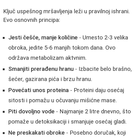
Ključ uspešnog mršavljenja leži u pravilnoj ishrani.
Evo osnovnih principa:
Jesti češće, manje količine
- Umesto 2-3 velika
obroka, jedite 5-6 manjih tokom dana. Ovo
održava metabolizam aktvnim.
Smanjiti prerađenu hranu
- Izbacite belo brašno,
šećer, gazirana pića i brzu hranu.
Povećati unos proteina
- Proteini daju osećaj
sitosti i pomažu u očuvanju mišićne mase.
Piti dovoljno vode
- Najmanje 2 litre dnevno, što
pomaže u detoksikaciji i smanjuje osećaj gladi.
Ne preskakati obroke
- Posebno doručak, koji