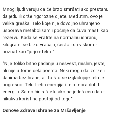
Mnogi ljudi veruju da će brzo smršati ako prestanu
da jedu ili drže rigorozne dijete. Međutim, ovo je
velika greška. Telo koje nije dovoljno uhranjeno
usporava metabolizam i počinje da čuva masti kao
rezervu. Kada se vratite na normalnu ishranu,
kilogrami se brzo vraćaju, često i sa viškom -
poznat kao "jo-jo efekat".
"Nije toliko bitno padanje u nesvest, mislim, jeste,
ali nije u tome cela poenta. Neki mogu da izdrže i
danima bez hrane, ali to što se izgladnjuje telo je
pogrešno. Telu treba energija i telo mora dobiti
energiju. Samo činiš štetu ako ne jedeš ceo dan -
nikakva korist ne postoji od toga."
Osnove Zdrave Ishrane za Mršavljenje