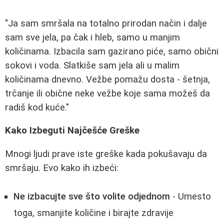
"Ja sam smršala na totalno prirodan način i dalje
sam sve jela, pa čak i hleb, samo u manjim
količinama. Izbacila sam gazirano piće, samo obični
sokovi i voda. Slatkiše sam jela ali u malim
količinama dnevno. Vežbe pomažu dosta - šetnja,
trčanje ili obične neke vežbe koje sama možeš da
radiš kod kuće."
Kako Izbeguti Najčešće Greške
Mnogi ljudi prave iste greške kada pokušavaju da
smršaju. Evo kako ih izbeći:
Ne izbacujte sve što volite odjednom
- Umesto
toga, smanjite količine i birajte zdravije