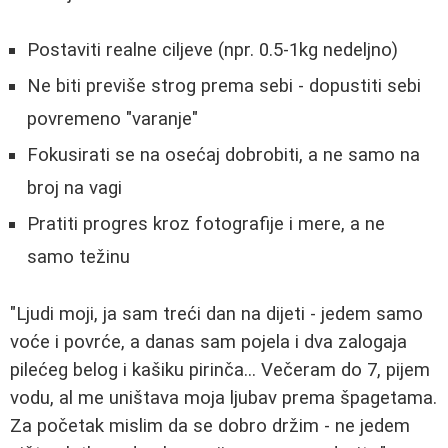
Postaviti realne ciljeve (npr. 0.5-1kg nedeljno)
Ne biti previše strog prema sebi - dopustiti sebi
povremeno "varanje"
Fokusirati se na osećaj dobrobiti, a ne samo na
broj na vagi
Pratiti progres kroz fotografije i mere, a ne
samo težinu
"Ljudi moji, ja sam treći dan na dijeti - jedem samo
voće i povrće, a danas sam pojela i dva zalogaja
pilećeg belog i kašiku pirinča... Večeram do 7, pijem
vodu, al me uništava moja ljubav prema špagetama.
Za početak mislim da se dobro držim - ne jedem