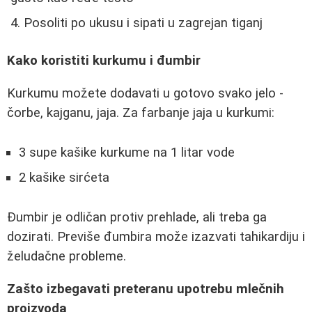
Posoliti po ukusu i sipati u zagrejan tiganj
Kako koristiti kurkumu i đumbir
Kurkumu možete dodavati u gotovo svako jelo -
čorbe, kajganu, jaja. Za farbanje jaja u kurkumi:
3 supe kašike kurkume na 1 litar vode
2 kašike sirćeta
Đumbir je odličan protiv prehlade, ali treba ga
dozirati. Previše đumbira može izazvati tahikardiju i
želudačne probleme.
Zašto izbegavati preteranu upotrebu mlečnih
proizvoda