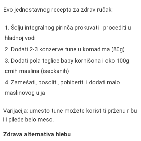
Evo jednostavnog recepta za zdrav ručak:
Šolju integralnog pirinča prokuvati i procediti u
hladnoj vodi
Dodati 2-3 konzerve tune u komadima (80g)
Dodati pola teglice baby kornišona i oko 100g
crnih maslina (iseckanih)
Zamešati, posoliti, pobiberiti i dodati malo
maslinovog ulja
Varijacija: umesto tune možete koristiti prženu ribu
ili pileće belo meso.
Zdrava alternativa hlebu