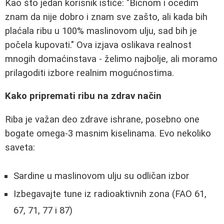
Kao što jedan korisnik ističe: "Bicnom i ocedim
znam da nije dobro i znam sve zašto, ali kada bih
plaćala ribu u 100% maslinovom ulju, sad bih je
počela kupovati." Ova izjava oslikava realnost
mnogih domaćinstava - želimo najbolje, ali moramo
prilagoditi izbore realnim mogućnostima.
Kako pripremati ribu na zdrav način
Riba je važan deo zdrave ishrane, posebno one
bogate omega-3 masnim kiselinama. Evo nekoliko
saveta:
Sardine u maslinovom ulju su odličan izbor
Izbegavajte tune iz radioaktivnih zona (FAO 61,
67, 71, 77 i 87)