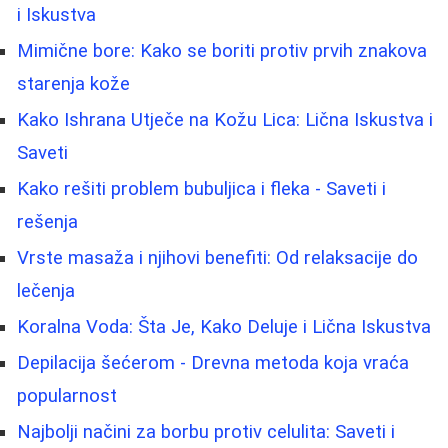
i Iskustva
Mimične bore: Kako se boriti protiv prvih znakova
starenja kože
Kako Ishrana Utječe na Kožu Lica: Lična Iskustva i
Saveti
Kako rešiti problem bubuljica i fleka - Saveti i
rešenja
Vrste masaža i njihovi benefiti: Od relaksacije do
lečenja
Koralna Voda: Šta Je, Kako Deluje i Lična Iskustva
Depilacija šećerom - Drevna metoda koja vraća
popularnost
Najbolji načini za borbu protiv celulita: Saveti i