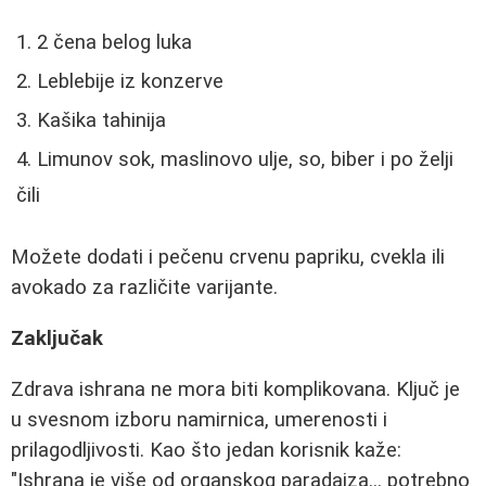
2 čena belog luka
Leblebije iz konzerve
Kašika tahinija
Limunov sok, maslinovo ulje, so, biber i po želji
čili
Možete dodati i pečenu crvenu papriku, cvekla ili
avokado za različite varijante.
Zaključak
Zdrava ishrana ne mora biti komplikovana. Ključ je
u svesnom izboru namirnica, umerenosti i
prilagodljivosti. Kao što jedan korisnik kaže:
"Ishrana je više od organskog paradajza... potrebno