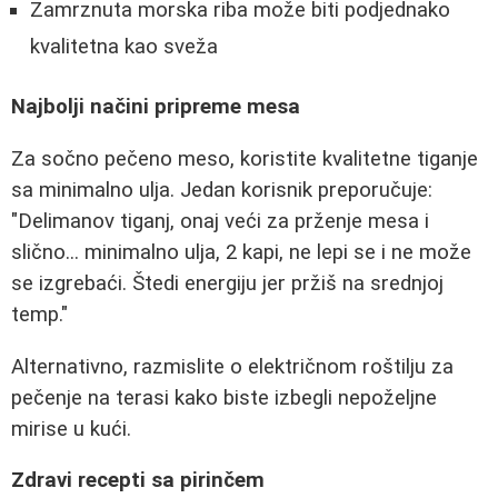
Zamrznuta morska riba može biti podjednako
kvalitetna kao sveža
Najbolji načini pripreme mesa
Za sočno pečeno meso, koristite kvalitetne tiganje
sa minimalno ulja. Jedan korisnik preporučuje:
"Delimanov tiganj, onaj veći za prženje mesa i
slično... minimalno ulja, 2 kapi, ne lepi se i ne može
se izgrebaći. Štedi energiju jer pržiš na srednjoj
temp."
Alternativno, razmislite o električnom roštilju za
pečenje na terasi kako biste izbegli nepoželjne
mirise u kući.
Zdravi recepti sa pirinčem