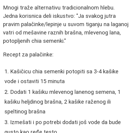
Mnogi traže alternativu tradicionalnom hlebu.
Jedna korisnica deli iskustvo: "Ja svakog jutra
pravim palačinke/lepinje u suvom tiganju na laganoj
vatri od mešavine raznih brašna, mlevenog lana,
potopljenih chia semenki."
Recept za palačinke:
Kašičicu chia semenki potopiti sa 3-4 kašike
vode i ostaviti 15 minuta
Dodati 1 kašiku mlevenog lanenog semena, 1
kašiku heljdinog brašna, 2 kašike raženog ili
speltinog brašna
Izmešati i po potrebi dodati još vode da bude
gusto kao ređe testo