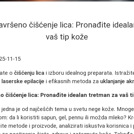
avršeno čišćenje lica: Pronađite ideal
vaš tip kože
25-11-15
nate o
čišćenju lica
i izboru idealnog preparata. Istraži
,
laserske epilacije
i efikasnih metoda za
uklanjanje ak
o čišćenje lica: Pronađite idealan tretman za vaš t
a
jedna je od najčešćih tema u svetu nege kože. Mnog
m: da li koristiti sapun, gel, pennu ili možda mleko? K
čite metode i proizvode, analizirati iskustva korisnica i