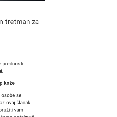
an tretman za
te prednosti
ni
.
ip kože
e osobe se
roz ovaj članak
 pružiti vam