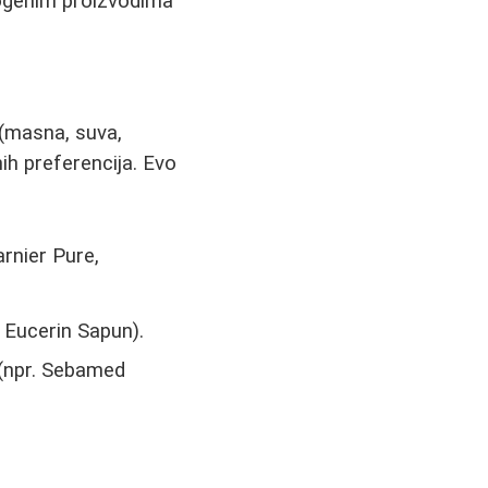
genim proizvodima
 (masna, suva,
čnih preferencija. Evo
arnier Pure,
, Eucerin Sapun).
 (npr. Sebamed