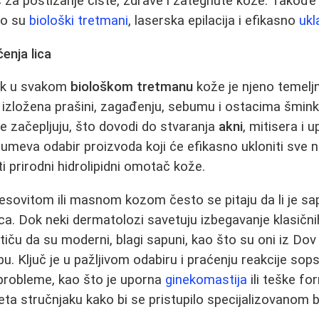
za postizanje čiste, zdrave i zategnute kože. Takođe
to su
biološki tretmani
, laserska epilacija i efikasno
ukl
ćenja lica
orak u svakom
biološkom tretmanu
kože je njeno temel
o izložena prašini, zagađenju, sebumu i ostacima šmin
se začepljuju, što dovodi do stvaranja
akni
, mitisera i u
meva odabir proizvoda koji će efikasno ukloniti sve n
 prirodni hidrolipidni omotač kože.
ovitom ili masnom kozom često se pitaju da li je sapu
lica. Dok neki dermatolozi savetuju izbegavanje klasič
ističu da su moderni, blagi sapuni, kao što su oni iz Dov 
u. Ključ je u pažljivom odabiru i praćenju reakcije so
e probleme, kao što je uporna
ginekomastija
ili teške fo
ta stručnjaku kako bi se pristupilo specijalizovanom