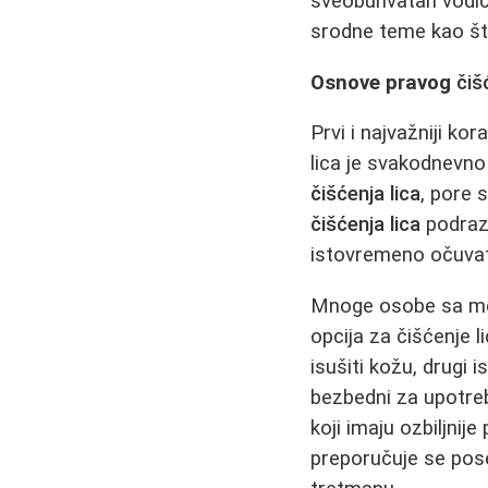
sveobuhvatan vodič 
srodne teme kao š
Osnove pravog
čiš
Prvi i najvažniji k
lica je svakodnevn
čišćenja lica
, pore 
čišćenja lica
podrazu
istovremeno očuvati
Mnoge osobe sa mes
opcija za čišćenje 
isušiti kožu, drugi 
bezbedni za upotreb
koji imaju ozbiljnij
preporučuje se pose