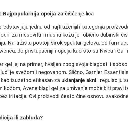
: Najpopularnija opcija za
čišćenje lica
predstavljaju jednu od najtraženijih kategorija proizvo
odni za mesovitu i masnu kožu jer obično dubinski čis
nja. Na tržištu postoji širok spektar gelova, od farma
enea, do pristupačnijih opcija kao što su Nivea i Garn
 gel je, na primer, hvaljen zbog svoje blagosti i spos
jajući je svežom i negovanom. Slično, Garnier Essential
kao izuzetno efikasan za
uklanjanje akni
i regulaciju
 kožom, Avene blagi gel za umivanje može biti pravi izb
 bez iritacije. Ovi proizvodi često čine osnovu svakod
dicija ili zabluda?