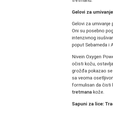
tretmanu.
Gelovi za umivanje
Gelovi za umivanje 
Oni su posebno pog
intenzivnog isušiva
poput Sebameda i Av
Nivein Oxygen Power
očisti kožu, ostavl
grožđa pokazao se 
sa veoma osetljivom
formulisan da čisti
tretmana
kože.
Sapuni za lice: Tra