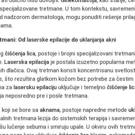
ati obično nisu dovoljni.
Ginekomastija
, kao stanje, č
i specijalizovane tretmane. U tom kontekstu, savremen
od nadzorom dermatologa, mogu ponuditi rešenje pril
bama.
etmani: Od
laserske epilacije
do
uklanjanja akni
og
čišćenja lica
, postoje i brojni specijalizovani tretman
e.
Laserska epilacija
je postala izuzetno popularna me
ih dlačica. Ovaj tretman koristi koncentrisanu svetlost
ke, što rezultira glatkom kožom bez potrebe za čestim b
ema za
lasersku epilaciju
uključuje i temeljno
čišćenje li
ja neposredno pre i posle tretmana.
 koji se bore sa
aknama
, postoje napredne metode
uk
lnih tretmana lezija do sistemskih terapija i savreme
išu lučenje sebuma i smiruju upale. U okviru ovih tret