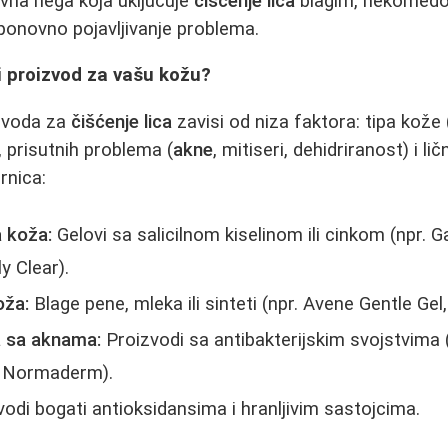
evna nega koja uključuje
čišćenje lica
blagim, nekomedo
 ponovno pojavljivanje problema.
i proizvod za vašu kožu?
izvoda za
čišćenje lica
zavisi od niza faktora: tipa kože
, prisutnih problema (
akne
, mitiseri, dehidriranost) i li
rnica:
 koža:
Gelovi sa salicilnom kiselinom ili cinkom (npr. G
y Clear).
oža:
Blage pene, mleka ili sinteti (npr. Avene Gentle Gel
a sa
aknama
:
Proizvodi sa antibakterijskim svojstvima
y Normaderm).
odi bogati antioksidansima i hranljivim sastojcima.