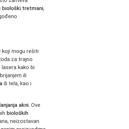
esto zahteva
i
biološki tretmani
,
agođeno
i koji mogu rešiti
toda za trajno
 lasera kako bi
rijanjem ili
ca
ili tela, kao i
lanjanja akni
. Ove
nih
bioloških
mana, neizostavan