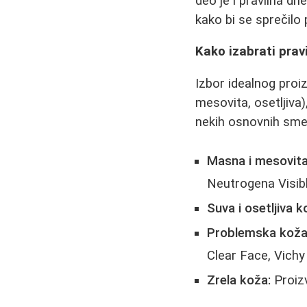
deo je i pravilna dn
kako bi se sprečilo
Kako izabrati prav
Izbor idealnog pro
mesovita, osetljiva)
nekih osnovnih sme
Masna i mesovita
Neutrogena Visibl
Suva i osetljiva k
Problemska kož
Clear Face, Vich
Zrela koža:
Proizv