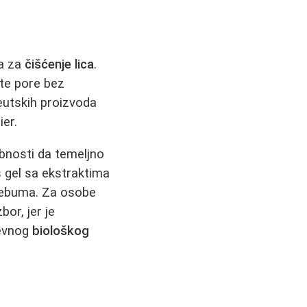
da za
čišćenje lica
.
te pore bez
ceutskih proizvoda
ier.
obnosti da temeljno
s gel sa ekstraktima
 sebuma. Za osobe
or, jer je
nevnog
biološkog