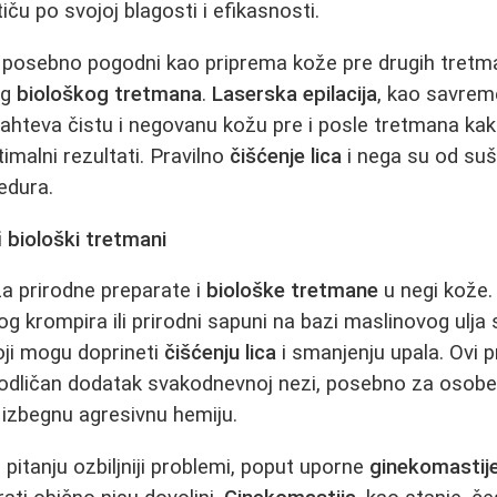
tiču po svojoj blagosti i efikasnosti.
u posebno pogodni kao priprema kože pre drugih tret
og
biološkog tretmana
.
Laserska epilacija
, kao savrem
 zahteva čistu i negovanu kožu pre i posle tretmana kak
ptimalni rezultati. Pravilno
čišćenje lica
i nega su od suš
edura.
i
biološki tretmani
za prirodne preparate i
biološke tretmane
u negi kože. 
vog krompira ili prirodni sapuni na bazi maslinovog ulj
oji mogu doprineti
čišćenju lica
i smanjenju upala. Ovi p
odličan dodatak svakodnevnoj nezi, posebno za osobe
izbegnu agresivnu hemiju.
pitanju ozbiljniji problemi, poput uporne
ginekomastij