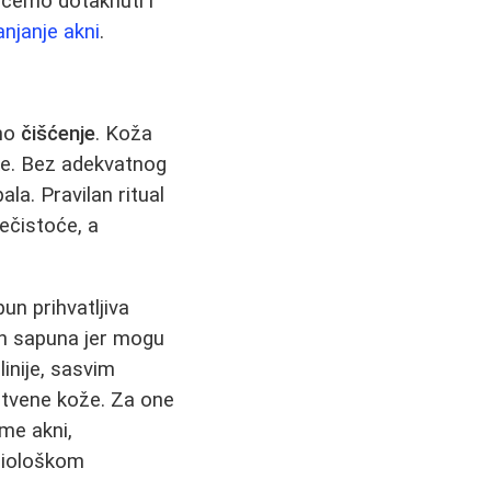
 ćemo dotaknuti i
anjanje akni
.
jno
čišćenje
. Koža
ke. Bez adekvatnog
pala. Pravilan ritual
ečistoće, a
n prihvatljiva
nih sapuna jer mogu
linije, sasvim
pstvene kože. Za one
rme akni,
 biološkom