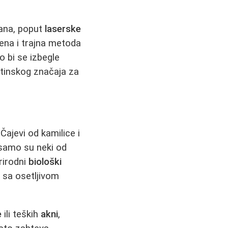
mana, poput
laserske
ena i trajna metoda
o bi se izbegle
tinskog značaja za
Čajevi od kamilice i
a samo su neki od
rirodni
biološki
 sa osetljivom
e
ili teških
akni
,