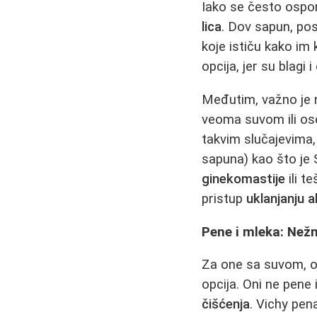
Iako se često ospor
lica
. Dov sapun, pose
koje ističu kako im 
opcija, jer su blagi 
Međutim, važno je n
veoma suvom ili os
takvim slučajevima, 
sapuna) kao što je 
ginekomastije
ili t
pristup
uklanjanju a
Pene i mleka: Nežn
Za one sa suvom, os
opcija. Oni ne pene
čišćenja
. Vichy pen