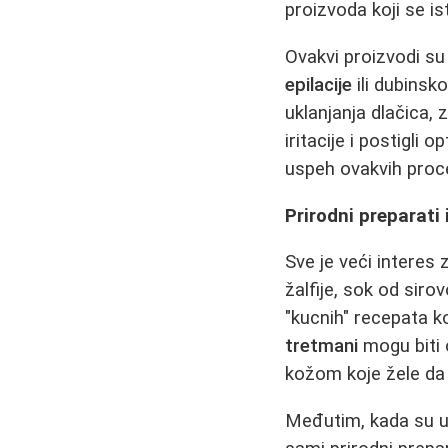
proizvoda koji se is
Ovakvi proizvodi s
epilacije
ili dubinsk
uklanjanja dlačica,
iritacije i postigli o
uspeh ovakvih proc
Prirodni preparati 
Sve je veći interes 
žalfije, sok od siro
"kucnih" recepata k
tretmani
mogu biti 
kožom koje žele da 
Međutim, kada su u 