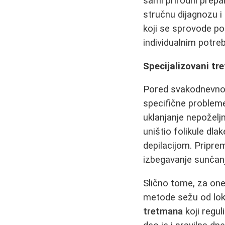
sami prirodni prepar
stručnu dijagnozu 
koji se sprovode p
individualnim potre
Specijalizovani tr
Pored svakodnevn
specifične problem
uklanjanje nepoželjn
uništio folikule dla
depilacijom. Pripr
izbegavanje sunčan
Slično tome, za one
metode sežu od loka
tretmana
koji regul