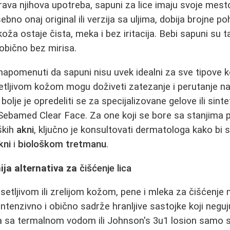
ava njihova upotreba, sapuni za lice imaju svoje mesto
bno onaj original ili verzija sa uljima, dobija brojne p
koža ostaje čista, meka i bez iritacija. Bebi sapuni su
i obično bez mirisa.
apomenuti da sapuni nisu uvek idealni za sve tipove 
etljivom kožom mogu doživeti zatezanje i perutanje n
bolje je opredeliti se za specijalizovane gelove ili sin
Sebamed Clear Face. Za one koji se bore sa stanjima 
eških
akni
, ključno je konsultovati dermatologa kako bi s
kni
i
biološkom tretmanu
.
ija alternativa za
čišćenje lica
etljivom ili zrelijom kožom, pene i mleka za čišćenje 
 intenzivno i obično sadrže hranljive sastojke koji neg
a sa termalnom vodom ili Johnson's 3u1 losion samo s