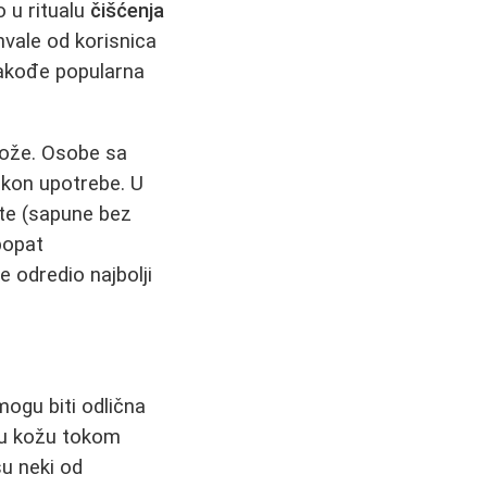
 u ritualu
čišćenja
ohvale od korisnica
 takođe popularna
kože. Osobe sa
akon upotrebe. U
tete (sapune bez
popat
e odredio najbolji
mogu biti odlična
uju kožu tokom
u neki od