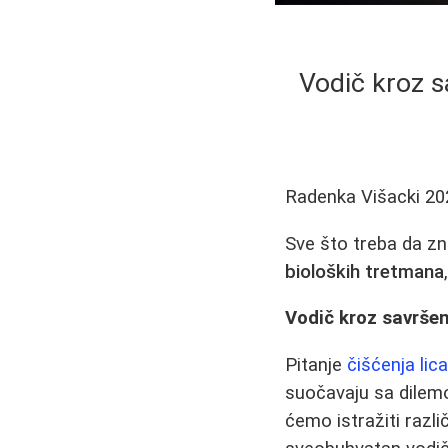
Vodič kroz s
Radenka Višacki
20
Sve što treba da z
bioloških tretmana
Vodič kroz savršen
Pitanje
čišćenja lic
suočavaju sa dilemo
ćemo istražiti razli