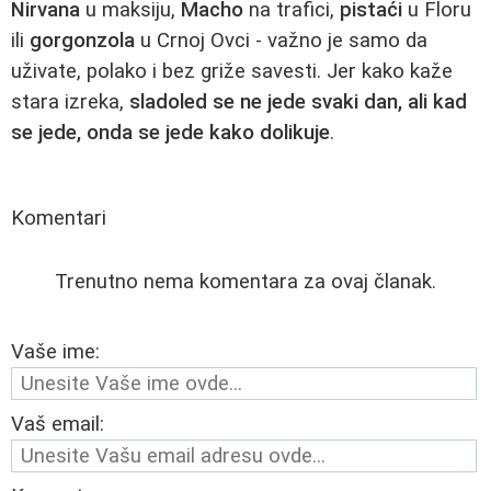
Nirvana
u maksiju,
Macho
na trafici,
pistaći
u Flоru
ili
gorgonzola
u Crnoj Ovci - važno je samo da
uživate, polako i bez griže savesti. Jer kako kaže
stara izreka,
sladoled se ne jede svaki dan, ali kad
se jede, onda se jede kako dolikuje
.
Komentari
Trenutno nema komentara za ovaj članak.
Vaše ime:
Vaš email: