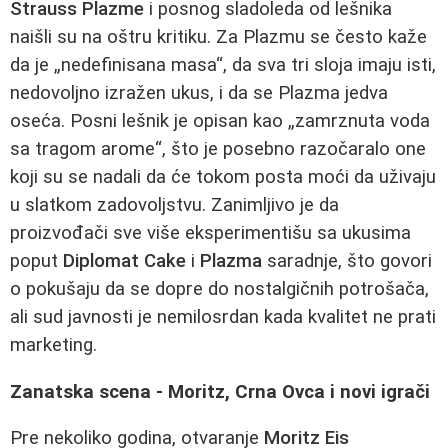
Strauss Plazme
i posnog sladoleda od lešnika
naišli su na oštru kritiku. Za Plazmu se često kaže
da je „nedefinisana masa“, da sva tri sloja imaju isti,
nedovoljno izražen ukus, i da se Plazma jedva
oseća. Posni lešnik je opisan kao „zamrznuta voda
sa tragom arome“, što je posebno razočaralo one
koji su se nadali da će tokom posta moći da uživaju
u slatkom zadovoljstvu. Zanimljivo je da
proizvođači sve više eksperimentišu sa ukusima
poput
Diplomat Cake
i
Plazma
saradnje, što govori
o pokušaju da se dopre do nostalgičnih potrošača,
ali sud javnosti je nemilosrdan kada kvalitet ne prati
marketing.
Zanatska scena - Moritz, Crna Ovca i novi igrači
Pre nekoliko godina, otvaranje
Moritz Eis