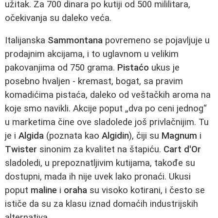
užitak. Za 700 dinara po kutiji od 500 mililitara,
očekivanja su daleko veća.
Italijanska
Sammontana
povremeno se pojavljuje u
prodajnim akcijama, i to uglavnom u velikim
pakovanjima od 750 grama.
Pistaćo
ukus je
posebno hvaljen - kremast, bogat, sa pravim
komadićima pistaća, daleko od veštačkih aroma na
koje smo navikli. Akcije poput „dva po ceni jednog“
u marketima čine ove sladolede još privlačnijim. Tu
je i
Algida
(poznata kao
Algidin
), čiji su
Magnum
i
Twister
sinonim za kvalitet na štapiću.
Cart d'Or
sladoledi, u prepoznatljivim kutijama, takođe su
dostupni, mada ih nije uvek lako pronaći. Ukusi
poput
maline
i
oraha
su visoko kotirani, i često se
ističe da su za klasu iznad domaćih industrijskih
alternativa.