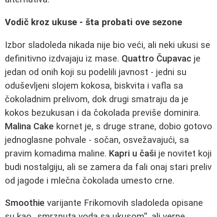
Vodič kroz ukuse - šta probati ove sezone
Izbor sladoleda nikada nije bio veći, ali neki ukusi se
definitivno izdvajaju iz mase.
Quattro Čupavac
je
jedan od onih koji su podelili javnost - jedni su
oduševljeni slojem kokosa, biskvita i vafla sa
čokoladnim prelivom, dok drugi smatraju da je
kokos bezukusan i da čokolada previše dominira.
Malina Cake
kornet je, s druge strane, dobio gotovo
jednoglasne pohvale - sočan, osvežavajući, sa
pravim komadima maline.
Kapri u čaši
je novitet koji
budi nostalgiju, ali se zamera da fali onaj stari preliv
od jagode i mlečna čokolada umesto crne.
Smoothie
varijante Frikomovih sladoleda opisane
su kao „smrznuta voda sa ukusom“, ali verne