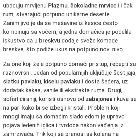
ubacuju mrvljenu
Plazmu
,
čokoladne mrvice
ili čak
rum
, stvarajući potpuno unikatne deserte.
Zanimljivo je da se mešavine iz kesice često
kombinuju sa voćem, a jedna domaćica je podelila
iskustvo da u
breskvu
dodaje sveže komade
breskve, što podiže ukus na potpuno novi nivo.
Za one koji žele potpuno domaći pristup, recepti su
raznovrsni. Jedan od popularnijih uključuje šest jaja,
slatku pavlaku
,
kiselu pavlaku
i dosta šećera, uz
dodatak kakaa, vanile ili ekstrakta ruma. Drugi,
sofisticiraniji, koristi osnovu od
zabajonea
i kuva se
na pari kako bi se izbegli kristali. Problem koji
mnogi imaju sa domaćim sladoledom je upravo
pojava ledenih iglica i tvrdoća nakon vađenja iz
zamrzivača. Trik koji se prenosi sa kolena na