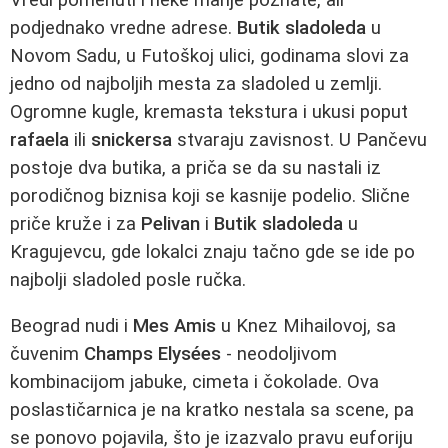
podjednako vredne adrese.
Butik sladoleda
u
Novom Sadu, u Futоškoj ulici, godinama slovi za
jedno od najboljih mesta za sladoled u zemlji.
Ogromne kugle, kremasta tekstura i ukusi poput
rafaela
ili
snickersa
stvaraju zavisnost. U Pančevu
postoje dva butika, a priča se da su nastali iz
porodičnog biznisa koji se kasnije podelio. Slične
priče kruže i za
Pelivan
i
Butik sladoleda
u
Kragujevcu, gde lokalci znaju tačno gde se ide po
najbolji sladoled posle ručka.
Beograd nudi i
Mes Amis
u Knez Mihailovoj, sa
čuvenim
Champs Elysées
- neodoljivom
kombinacijom jabuke, cimeta i čokolade. Ova
poslastičarnica je na kratko nestala sa scene, pa
se ponovo pojavila, što je izazvalo pravu euforiju