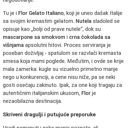
Tu je i
Flor Gelato Italiano
, koji je uneo dašak Italije
sa svojim kremastim gelatom.
Nutela
sladoled se
opisuje kao „bolji od prave nutele“, dok su
mascarpone sa smokvom
i
crna čokolada sa
višnjama
apsolutni hitovi. Proces serviranja je
poseban doživljaj - spatulom se razvlači kremasta
smesa koja mami poglede. Međutim, i ovde se krije
mala zamerka: kugle su vizuelno primetno manje
nego u konkurenciji, a cene nisu niže, pa se neki
gosti osećaju zakinuto. Ipak, za one koji tragaju za
autentičnim italijanskim ukusom,
Flor
je
nezaobilazna destinacija.
Skriveni dragulji i putujuće preporuke
Vredi pomenuti i neke manje poznate, ali