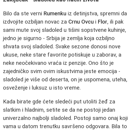
Bilo da ste verni
Rumenku
iz detinjstva, spremni da
izdvojite ozbiljan novac za
Crnu Ovcu
i
Flor
, ili pak
sami mute svoj sladoled u tišini sopstvene kuhinje,
jedno je sigurno - Srbija je zemlja koja ozbiljno
shvata svoj sladoled. Svake sezone donosi nove
ukuse, neke stare favorite potiskuje u zaborav, a
neke neočekivano vraća iz penzije. Ono što je
zajedničko svim ovim iskustvima jeste emocija -
sladoled je više od deserta, on je uspomena, uteha,
osveženje i luksuz u isto vreme.
Kada birate gde ćete sledeći put utoliti žeđ za
slatkim i hladnim, setite se da ne postoji jedan
univerzalno najbolji sladoled. Postoji samo onaj koji
vama u datom trenutku savršeno odgovara. Bila to