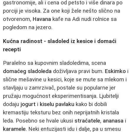
gastronomije, ali i cena od petsto i više dinara po
porciji je visoka. Za one koji žele nešto slično na
otvorenom,
Havana
kafe na Adi nudi rolnice sa
pogledom na jezero.
Kućna radinost - sladoled iz kesice i domaći
recepti
Paralelno sa kupovnim sladoledima, scena
domaćeg sladoleda
doživljava pravi bum.
Eskimko
i
slične mešavine u kesici, koje se mute sa mlekom i
stavljaju u zamrzivač, postale su popularne jer
pružaju mogućnost eksperimentisanja. Ljubitelji
dodaju
jogurt
i
kiselu pavlaku
kako bi dobili
kremastiju teksturu bez onih neprijatnih kristala
leda. Posebno se hvale ukusi
straćatele
,
ananasa
i
karamele
. Neki entuzijasti idu i dalje, pa u smesu