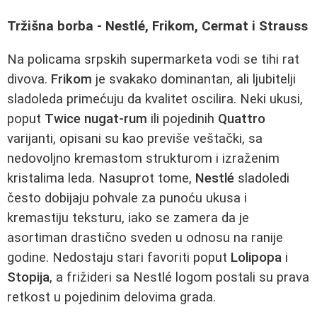
Tržišna borba - Nestlé, Frikom, Cermat i Strauss
Na policama srpskih supermarketa vodi se tihi rat
divova.
Frikom
je svakako dominantan, ali ljubitelji
sladoleda primećuju da kvalitet oscilira. Neki ukusi,
poput
Twice nugat-rum
ili pojedinih
Quattro
varijanti, opisani su kao previše veštački, sa
nedovoljno kremastom strukturom i izraženim
kristalima leda. Nasuprot tome,
Nestlé
sladoledi
često dobijaju pohvale za punoću ukusa i
kremastiju teksturu, iako se zamera da je
asortiman drastično sveden u odnosu na ranije
godine. Nedostaju stari favoriti poput
Lolipopa
i
Stopija
, a frižideri sa Nestlé logom postali su prava
retkost u pojedinim delovima grada.