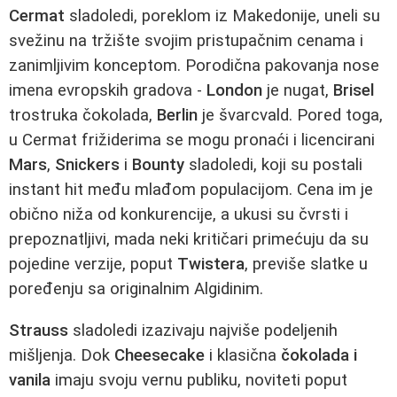
Cermat
sladoledi, poreklom iz Makedonije, uneli su
svežinu na tržište svojim pristupačnim cenama i
zanimljivim konceptom. Porodična pakovanja nose
imena evropskih gradova -
London
je nugat,
Brisel
trostruka čokolada,
Berlin
je švarcvald. Pored toga,
u Cermat frižiderima se mogu pronaći i licencirani
Mars
,
Snickers
i
Bounty
sladoledi, koji su postali
instant hit među mlađom populacijom. Cena im je
obično niža od konkurencije, a ukusi su čvrsti i
prepoznatljivi, mada neki kritičari primećuju da su
pojedine verzije, poput
Twistera
, previše slatke u
poređenju sa originalnim Algidinim.
Strauss
sladoledi izazivaju najviše podeljenih
mišljenja. Dok
Cheesecake
i klasična
čokolada i
vanila
imaju svoju vernu publiku, noviteti poput