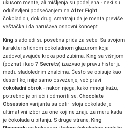
ukusom mente, ali mišljenja su podeljena - neki su
oduševljeni podsećanjem na
After Eight
čokoladicu, dok drugi smatraju da je menta previše
veštačka i da narušava osnovni koncept.
King
sladoledi su posebna priča za sebe. Sa svojom
karakterističnom čokoladnom glazurom koja
zadovoljavajuće krcka pod zubima,
King
sa višnjom
(poznat i kao
7 Secrets
) izazvao je pravu histeriju
među sladolednim znalcima. Često se opisuje kao
desert koji nije samo osveženje, već pravi
čokoladni obrok
- nakon njega, kako mnogi kažu,
potrebno je prileći i odmoriti se.
Chocolate
Obsession
varijanta sa četiri sloja čokolade je
ultimativni izbor za one koji ne znaju za meru kada
je čokolada u pitanju. S druge strane,
King
Rhapsody
sa kokosom i belom čokoladom podelio