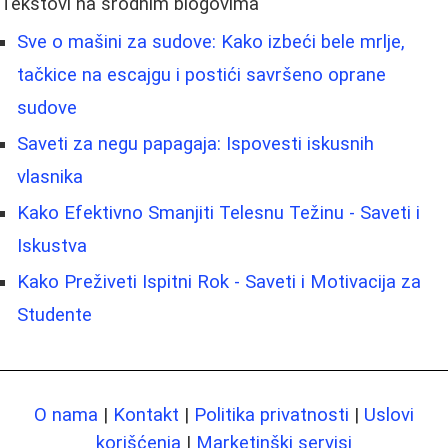
Tekstovi na srodnim blogovima
Sve o mašini za sudove: Kako izbeći bele mrlje,
tačkice na escajgu i postići savršeno oprane
sudove
Saveti za negu papagaja: Ispovesti iskusnih
vlasnika
Kako Efektivno Smanjiti Telesnu Težinu - Saveti i
Iskustva
Kako Preživeti Ispitni Rok - Saveti i Motivacija za
Studente
O nama
|
Kontakt
|
Politika privatnosti
|
Uslovi
korišćenja
|
Marketinški servisi