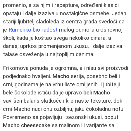
promenio, a sa njim i recepture, određeni klasici
opstaju i dalje izazivaju nostalgične osmehe. Jedan
stariji ljubitelj sladoleda iz centra grada svedoči da
je
Rumenko bio radost
malog odmora u osnovnoj
školi, kada je koštao svega nekoliko dinara, a
danas, uprkos promenjenom ukusu, i dalje izaziva
talase osveženja u najtoplijim danima.
Frikomova ponuda je ogromna, ali nisu svi proizvodi
podjednako hvaljeni.
Macho
serija, posebno beli i
crni, godinama je na vrhu liste omiljenih. Ljubitelji
bele čokolade ističu da je upravo
beli Macho
savršen balans slatkoće i kremaste teksture, dok
crni Macho nudi onu ozbiljnu, jaku čokoladnu notu.
Povremeno se pojavljuju i sezonski ukusi, poput
Macho cheesecake
sa malinom ili varijante sa