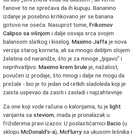
fanove to ne sprečava da ih kupuju. Bananino
izdanje je posebno kritikovano jer se banana
gotovo ne oseća. Nasuprot tome,
Frikomov
Calipso sa višnjom
i dalje osvaja srca svojim
balansom slatkog i kiselog.
Maximo Jaffa
je nova
verzija starog korneta, ali sa mnogo debljim slojem
želatina od narandže, što je za mnoge „ljigavo“ i
neprihvatljivo.
Maximo krem brule
je, nažalost,
povučen iz prodaje, što mnogi i dalje ne mogu da
prežale - bio je to jedan od retkih sladoleda koji je
zaista uspevao da zasiti i zasladi i najzahtevnije.
Za one koji vode računa o kalorijama, tu je
light
varijanta sa
steviom
, mada je pronalazak u
frižiderima pravi izazov. U poslastičarnici
Bacio
(u
sklopu
McDonald's-a
),
McFlurry
sa ukusom lešnika i