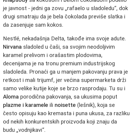
je javnost - jedni ga zovu „rafaelo u sladoledu“, dok
drugi smatraju da je bela čokolada previše slatka i
da zasenjuje sam kokos.
Nestlé, nekadašnja Delta, takođe ima svoje adute.
Nirvana
sladoled u čaši, sa svojim neodoljivim
karamel prelivom i orašastim plodovima,
decenijama je na tronu premium industrijskog
sladoleda. Pronaći ga u manjem pakovanju prava je
retkost i mali trijumf, jer većina supermarketa drži
samo velike kutije koje se brzo rasprodaju. Tu su i
Aloma
porodična pakovanja, sa ukusima poput
plazme i karamele
ili
noisette
(lešnik), koja se
često opisuju kao kremasta i puna ukusa, za razliku
od nekih konkurentskih proizvoda koji znaju da
budu „vodnjikavi“.