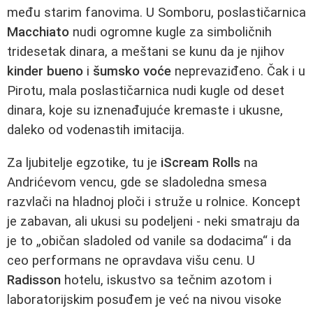
među starim fanovima. U Somboru, poslastičarnica
Macchiato
nudi ogromne kugle za simboličnih
tridesetak dinara, a meštani se kunu da je njihov
kinder bueno
i
šumsko voće
neprevaziđeno. Čak i u
Pirotu, mala poslastičarnica nudi kugle od deset
dinara, koje su iznenađujuće kremaste i ukusne,
daleko od vodenastih imitacija.
Za ljubitelje egzotike, tu je
iScream Rolls
na
Andrićevom vencu, gde se sladoledna smesa
razvlači na hladnoj ploči i struže u rolnice. Koncept
je zabavan, ali ukusi su podeljeni - neki smatraju da
je to „običan sladoled od vanile sa dodacima“ i da
ceo performans ne opravdava višu cenu. U
Radisson
hotelu, iskustvo sa tečnim azotom i
laboratorijskim posuđem je već na nivou visoke