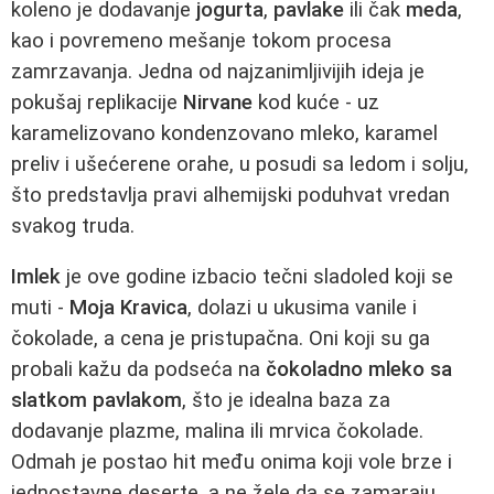
koleno je dodavanje
jogurta
,
pavlake
ili čak
meda
,
kao i povremeno mešanje tokom procesa
zamrzavanja. Jedna od najzanimljivijih ideja je
pokušaj replikacije
Nirvane
kod kuće - uz
karamelizovano kondenzovano mleko, karamel
preliv i ušećerene orahe, u posudi sa ledom i solju,
što predstavlja pravi alhemijski poduhvat vredan
svakog truda.
Imlek
je ove godine izbacio tečni sladoled koji se
muti -
Moja Kravica
, dolazi u ukusima vanile i
čokolade, a cena je pristupačna. Oni koji su ga
probali kažu da podseća na
čokoladno mleko sa
slatkom pavlakom
, što je idealna baza za
dodavanje plazme, malina ili mrvica čokolade.
Odmah je postao hit među onima koji vole brze i
jednostavne deserte, a ne žele da se zamaraju