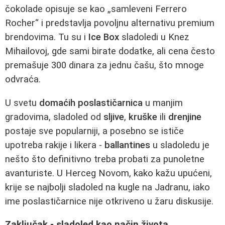
čokolade opisuje se kao „samleveni Ferrero
Rocher“ i predstavlja povoljnu alternativu premium
brendovima. Tu su i
Ice Box
sladoledi u Knez
Mihailovoj, gde sami birate dodatke, ali cena često
premašuje 300 dinara za jednu čašu, što mnoge
odvraća.
U svetu
domaćih poslastičarnica
u manjim
gradovima, sladoled od
sljive
,
kruške
ili
drenjine
postaje sve popularniji, a posebno se ističe
upotreba rakije i likera -
ballantines
u sladoledu je
nešto što definitivno treba probati za punoletne
avanturiste. U Herceg Novom, kako kažu upućeni,
krije se najbolji sladoled na kugle na Jadranu, iako
ime poslastičarnice nije otkriveno u žaru diskusije.
Zaključak - sladoled kao način života