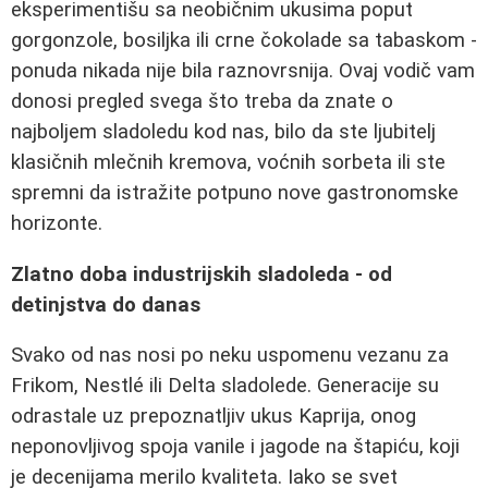
eksperimentišu sa neobičnim ukusima poput
gorgonzole, bosiljka ili crne čokolade sa tabaskom -
ponuda nikada nije bila raznovrsnija. Ovaj vodič vam
donosi pregled svega što treba da znate o
najboljem sladoledu kod nas, bilo da ste ljubitelj
klasičnih mlečnih kremova, voćnih sorbeta ili ste
spremni da istražite potpuno nove gastronomske
horizonte.
Zlatno doba industrijskih sladoleda - od
detinjstva do danas
Svako od nas nosi po neku uspomenu vezanu za
Frikom, Nestlé ili Delta sladolede. Generacije su
odrastale uz prepoznatljiv ukus Kaprija, onog
neponovljivog spoja vanile i jagode na štapiću, koji
je decenijama merilo kvaliteta. Iako se svet