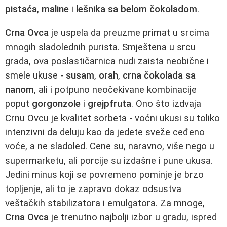
pistaća
,
maline
i
lešnika sa belom čokoladom
.
Crna Ovca
je uspela da preuzme primat u srcima
mnogih sladolednih purista. Smještena u srcu
grada, ova poslastičarnica nudi zaista neobične i
smele ukuse -
susam
,
orah
,
crna čokolada sa
nanom
, ali i potpuno neočekivane kombinacije
poput
gorgonzole
i
grejpfruta
. Ono što izdvaja
Crnu Ovcu je kvalitet sorbeta - voćni ukusi su toliko
intenzivni da deluju kao da jedete sveže ceđeno
voće, a ne sladoled. Cene su, naravno, više nego u
supermarketu, ali porcije su izdašne i pune ukusa.
Jedini minus koji se povremeno pominje je brzo
topljenje, ali to je zapravo dokaz odsustva
veštačkih stabilizatora i emulgatora. Za mnoge,
Crna Ovca
je trenutno najbolji izbor u gradu, ispred