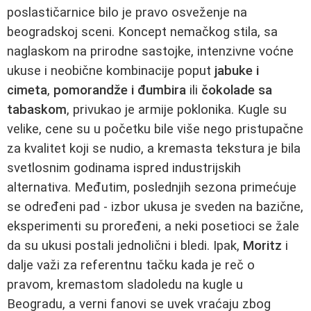
poslastičarnice bilo je pravo osveženje na
beogradskoj sceni. Koncept nemačkog stila, sa
naglaskom na prirodne sastojke, intenzivne voćne
ukuse i neobične kombinacije poput
jabuke i
cimeta
,
pomorandže i đumbira
ili
čokolade sa
tabaskom
, privukao je armije poklonika. Kugle su
velike, cene su u početku bile više nego pristupačne
za kvalitet koji se nudio, a kremasta tekstura je bila
svetlosnim godinama ispred industrijskih
alternativa. Međutim, poslednjih sezona primećuje
se određeni pad - izbor ukusa je sveden na bazične,
eksperimenti su prorеđeni, a neki posetioci se žale
da su ukusi postali jednolični i bledi. Ipak,
Moritz
i
dalje važi za referentnu tačku kada je reč o
pravom, kremastom sladoledu na kugle u
Beogradu, a verni fanovi se uvek vraćaju zbog