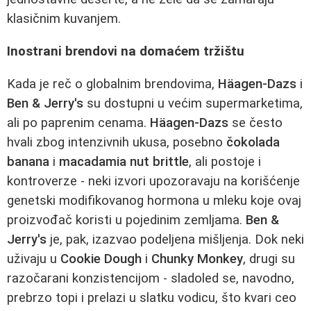
klasičnim kuvanjem.
Inostrani brendovi na domaćem tržištu
Kada je reč o globalnim brendovima,
Häagen-Dazs
i
Ben & Jerry's
su dostupni u većim supermarketima,
ali po paprenim cenama.
Häagen-Dazs
se često
hvali zbog intenzivnih ukusa, posebno
čokolada
banana
i
macadamia nut brittle
, ali postoje i
kontroverze - neki izvori upozoravaju na korišćenje
genetski modifikovanog hormona u mleku koje ovaj
proizvođač koristi u pojedinim zemljama.
Ben &
Jerry's
je, pak, izazvao podeljena mišljenja. Dok neki
uživaju u
Cookie Dough
i
Chunky Monkey
, drugi su
razočarani konzistencijom - sladoled se, navodno,
prebrzo topi i prelazi u slatku vodicu, što kvari ceo