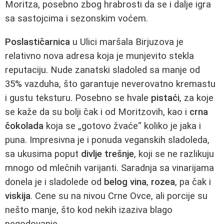
Moritza, posebno zbog hrabrosti da se i dalje igra
sa sastojcima i sezonskim voćem.
Poslastičarnica
u Ulici maršala Birjuzova je
relativno nova adresa koja je munjevito stekla
reputaciju. Nude zanatski sladoled sa manje od
35% vazduha, što garantuje neverovatno kremastu
i gustu teksturu. Posebno se hvale
pistaći
, za koje
se kaže da su bolji čak i od Moritzovih, kao i
crna
čokolada
koja se „gotovo žvaće“ koliko je jaka i
puna. Impresivna je i ponuda veganskih sladoleda,
sa ukusima poput
divlje trešnje
, koji se ne razlikuju
mnogo od mlečnih varijanti. Saradnja sa vinarijama
donela je i sladolede od
belog vina
,
rozea
, pa čak i
viskija
. Cene su na nivou Crne Ovce, ali porcije su
nešto manje, što kod nekih izaziva blago
negodovanje.