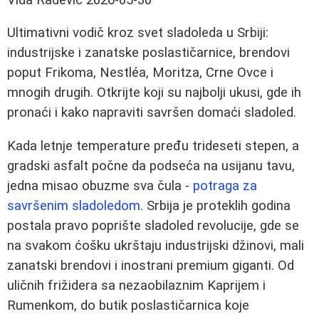
Ultimativni vodič kroz svet sladoleda u Srbiji:
industrijske i zanatske poslastičarnice, brendovi
poput Frikoma, Nestléa, Moritza, Crne Ovce i
mnogih drugih. Otkrijte koji su najbolji ukusi, gde ih
pronaći i kako napraviti savršen domaći sladoled.
Kada letnje temperature pređu trideseti stepen, a
gradski asfalt počne da podseća na usijanu tavu,
jedna misao obuzme sva čula -
potraga za
savršenim sladoledom
. Srbija je proteklih godina
postala pravo poprište sladoled revolucije, gde se
na svakom ćošku ukrštaju industrijski džinovi, mali
zanatski brendovi i inostrani premium giganti. Od
uličnih frižidera sa nezaobilaznim Kaprijem i
Rumenkom, do butik poslastičarnica koje