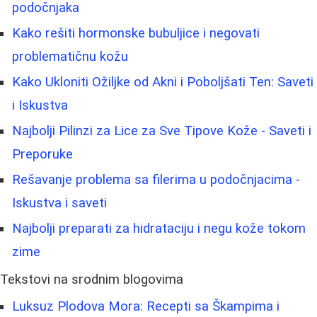
podočnjaka
Kako rešiti hormonske bubuljice i negovati
problematičnu kožu
Kako Ukloniti Ožiljke od Akni i Poboljšati Ten: Saveti
i Iskustva
Najbolji Pilinzi za Lice za Sve Tipove Kože - Saveti i
Preporuke
Rešavanje problema sa filerima u podočnjacima -
Iskustva i saveti
Najbolji preparati za hidrataciju i negu kože tokom
zime
Tekstovi na srodnim blogovima
Luksuz Plodova Mora: Recepti sa Škampima i