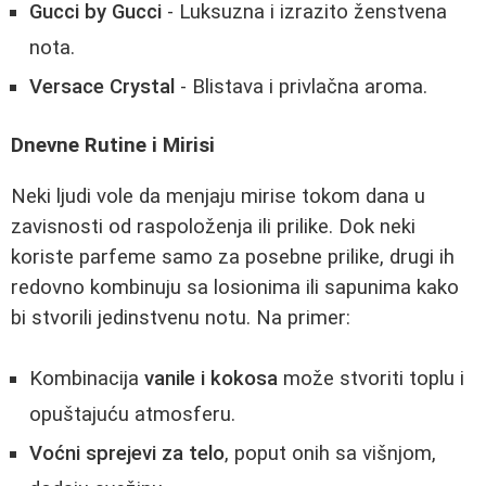
Gucci by Gucci
- Luksuzna i izrazito ženstvena
nota.
Versace Crystal
- Blistava i privlačna aroma.
Dnevne Rutine i Mirisi
Neki ljudi vole da menjaju mirise tokom dana u
zavisnosti od raspoloženja ili prilike. Dok neki
koriste parfeme samo za posebne prilike, drugi ih
redovno kombinuju sa losionima ili sapunima kako
bi stvorili jedinstvenu notu. Na primer:
Kombinacija
vanile i kokosa
može stvoriti toplu i
opuštajuću atmosferu.
Voćni sprejevi za telo
, poput onih sa višnjom,