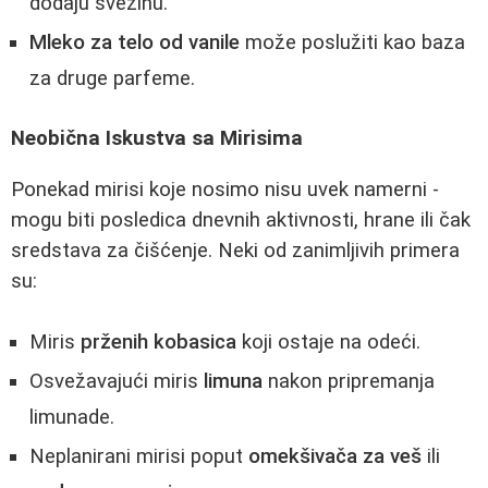
dodaju svežinu.
Mleko za telo od vanile
može poslužiti kao baza
za druge parfeme.
Neobična Iskustva sa Mirisima
Ponekad mirisi koje nosimo nisu uvek namerni -
mogu biti posledica dnevnih aktivnosti, hrane ili čak
sredstava za čišćenje. Neki od zanimljivih primera
su:
Miris
prženih kobasica
koji ostaje na odeći.
Osvežavajući miris
limuna
nakon pripremanja
limunade.
Neplanirani mirisi poput
omekšivača za veš
ili