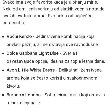
Svako ima svoje favorite kada je u pitanju miris.
Neki od omiljenih variraju od slatkih voćnih nota do
svežih cvetnih aroma. Evo nekih od najčešće
pomenutih:
Voćni Kenzo
- Jedinstvena kombinacija koja
privlači pažnju, ali ne ostavlja sve ravnodušne.
Dolce Gabbana Light Blue
- Svetla i
osvežavajuča opcija, idealna za tople letnje dane.
Avon Little White Dress
- Delikatna i ženstvena
aroma koja se često koristi u svakodnevnom
životu.
Burberry London
- Sofisticirani miris koji ostavlja
utisak elegancije.