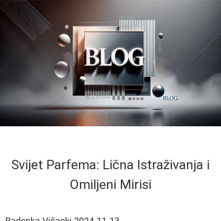
Svijet Parfema: Lična Istraživanja i
Omiljeni Mirisi
Radenka Višacki
2024-11-13