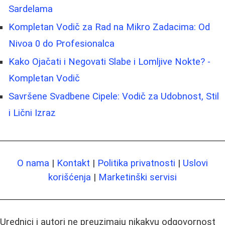
Sardelama
Kompletan Vodič za Rad na Mikro Zadacima: Od
Nivoa 0 do Profesionalca
Kako Ojačati i Negovati Slabe i Lomljive Nokte? -
Kompletan Vodič
Savršene Svadbene Cipele: Vodič za Udobnost, Stil
i Lični Izraz
O nama
|
Kontakt
|
Politika privatnosti
|
Uslovi
korišćenja
|
Marketinški servisi
Urednici i autori ne preuzimaju nikakvu odgovornost