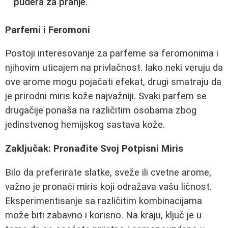
pudera za pranje
.
Parfemi i Feromoni
Postoji interesovanje za parfeme sa feromonima i
njihovim uticajem na privlačnost. Iako neki veruju da
ove arome mogu pojačati efekat, drugi smatraju da
je prirodni miris kože najvažniji. Svaki parfem se
drugačije ponaša na različitim osobama zbog
jedinstvenog hemijskog sastava kože.
Zaključak: Pronađite Svoj Potpisni Miris
Bilo da preferirate slatke, sveže ili cvetne arome,
važno je pronaći miris koji odražava vašu ličnost.
Eksperimentisanje sa različitim kombinacijama
može biti zabavno i korisno. Na kraju, ključ je u