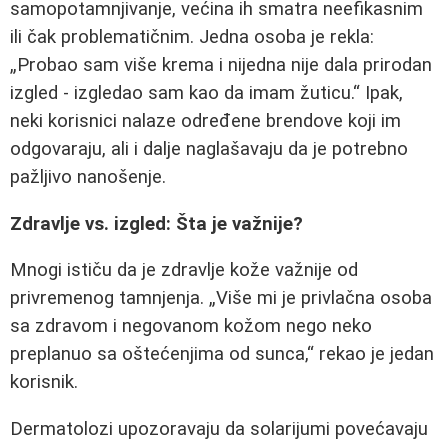
samopotamnjivanje, većina ih smatra neefikasnim
ili čak problematičnim. Jedna osoba je rekla:
Probao sam više krema i nijedna nije dala prirodan
izgled - izgledao sam kao da imam žuticu.
Ipak,
neki korisnici nalaze određene brendove koji im
odgovaraju, ali i dalje naglašavaju da je potrebno
pažljivo nanošenje.
Zdravlje vs. izgled: Šta je važnije?
Mnogi ističu da je zdravlje kože važnije od
privremenog tamnjenja.
Više mi je privlačna osoba
sa zdravom i negovanom kožom nego neko
preplanuo sa oštećenjima od sunca,
rekao je jedan
korisnik.
Dermatolozi upozoravaju da solarijumi povećavaju