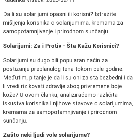
Da li su solarijumi opasni ili korisni? Istražite
mišljenja korisnika o solarijumima, kremama za
samopotamnjivanje i prirodnom sunčanju.
Solarijumi: Za i Protiv - Šta Kažu Korisnici?
Solarijumi su dugo bili popularan način za
postizanje preplanulog tena tokom cele godine.
Međutim, pitanje je da li su oni zaista bezbedni i da
li vredi rizikovati zdravlje zbog privremene boje
kože? U ovom članku, analiziraćemo različita
iskustva korisnika i njihove stavove o solarijumima,
kremama za samopotamnjivanje i prirodnom
sunčanju.
Zašto neki ljudi vole solarijume?