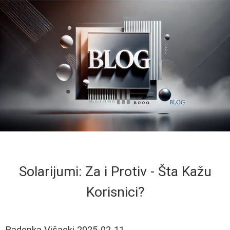
Solarijumi: Za i Protiv - Šta Kažu
Korisnici?
Radenka Višacki
2025-02-11