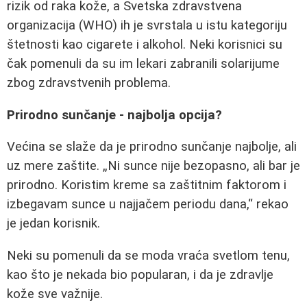
rizik od raka kože, a Svetska zdravstvena
organizacija (WHO) ih je svrstala u istu kategoriju
štetnosti kao cigarete i alkohol. Neki korisnici su
čak pomenuli da su im lekari zabranili solarijume
zbog zdravstvenih problema.
Prirodno sunčanje - najbolja opcija?
Većina se slaže da je prirodno sunčanje najbolje, ali
uz mere zaštite.
Ni sunce nije bezopasno, ali bar je
prirodno. Koristim kreme sa zaštitnim faktorom i
izbegavam sunce u najjačem periodu dana,
rekao
je jedan korisnik.
Neki su pomenuli da se moda vraća svetlom tenu,
kao što je nekada bio popularan, i da je zdravlje
kože sve važnije.