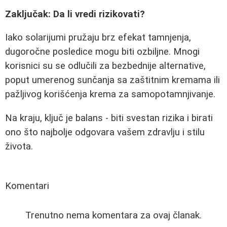
Zaključak: Da li vredi rizikovati?
Iako solarijumi pružaju brz efekat tamnjenja,
dugoročne posledice mogu biti ozbiljne. Mnogi
korisnici su se odlučili za bezbednije alternative,
poput umerenog sunčanja sa zaštitnim kremama ili
pažljivog korišćenja krema za samopotamnjivanje.
Na kraju, ključ je balans - biti svestan rizika i birati
ono što najbolje odgovara vašem zdravlju i stilu
života.
Komentari
Trenutno nema komentara za ovaj članak.