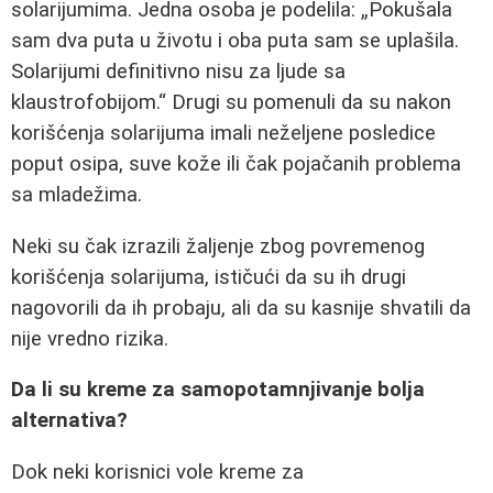
solarijumima. Jedna osoba je podelila:
Pokušala
sam dva puta u životu i oba puta sam se uplašila.
Solarijumi definitivno nisu za ljude sa
klaustrofobijom.
Drugi su pomenuli da su nakon
korišćenja solarijuma imali neželjene posledice
poput osipa, suve kože ili čak pojačanih problema
sa mladežima.
Neki su čak izrazili žaljenje zbog povremenog
korišćenja solarijuma, ističući da su ih drugi
nagovorili da ih probaju, ali da su kasnije shvatili da
nije vredno rizika.
Da li su kreme za samopotamnjivanje bolja
alternativa?
Dok neki korisnici vole kreme za