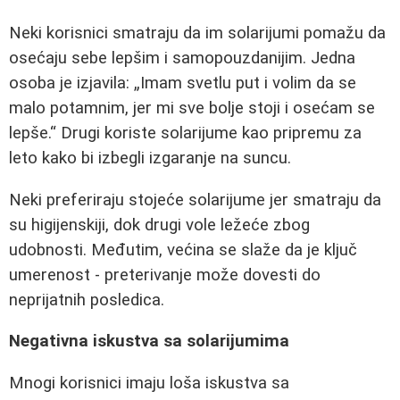
Neki korisnici smatraju da im solarijumi pomažu da
osećaju sebe lepšim i samopouzdanijim. Jedna
osoba je izjavila:
Imam svetlu put i volim da se
malo potamnim, jer mi sve bolje stoji i osećam se
lepše.
Drugi koriste solarijume kao pripremu za
leto kako bi izbegli izgaranje na suncu.
Neki preferiraju stojeće solarijume jer smatraju da
su higijenskiji, dok drugi vole ležeće zbog
udobnosti. Međutim, većina se slaže da je ključ
umerenost - preterivanje može dovesti do
neprijatnih posledica.
Negativna iskustva sa solarijumima
Mnogi korisnici imaju loša iskustva sa