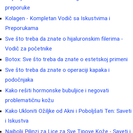
preporuke
Kolagen - Kompletan Vodič sa Iskustvima i
Preporukama
Sve što treba da znate o hijaluronskim filerima -
Vodič za početnike
Botox: Sve što treba da znate o estetskoj primeni
Sve što treba da znate o operaciji kapaka i
podočnjaka
Kako rešiti hormonske bubuljice i negovati
problematičnu kožu
Kako Ukloniti Ožiljke od Akni i Poboljšati Ten: Saveti
i Iskustva
Najbolji Pilinzi za Lice za Sve Tipove Kože - Saveti i