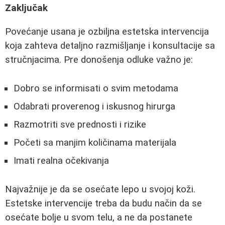
Zaključak
Povećanje usana je ozbiljna estetska intervencija
koja zahteva detaljno razmišljanje i konsultacije sa
stručnjacima. Pre donošenja odluke važno je:
Dobro se informisati o svim metodama
Odabrati proverenog i iskusnog hirurga
Razmotriti sve prednosti i rizike
Početi sa manjim količinama materijala
Imati realna očekivanja
Najvažnije je da se osećate lepo u svojoj koži.
Estetske intervencije treba da budu način da se
osećate bolje u svom telu, a ne da postanete