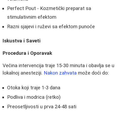
Perfect Pout - Kozmetički preparat sa
stimulativnim efektom
Razni sjajevi i ruževi sa efektom punoće
Iskustva i Saveti
Procedura i Oporavak
Većina intervencija traje 15-30 minuta i obavlja se u
lokalnoj anesteziji.
Nakon zahvata
može doći do:
Otoka koji traje 1-3 dana
Podliva i modrica (retko)
Preosetljivosti u prva 24-48 sati