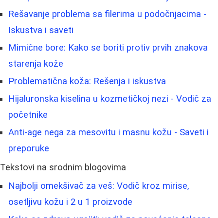
Rešavanje problema sa filerima u podočnjacima -
Iskustva i saveti
Mimične bore: Kako se boriti protiv prvih znakova
starenja kože
Problematična koža: Rešenja i iskustva
Hijaluronska kiselina u kozmetičkoj nezi - Vodič za
početnike
Anti-age nega za mesovitu i masnu kožu - Saveti i
preporuke
Tekstovi na srodnim blogovima
Najbolji omekšivač za veš: Vodič kroz mirise,
osetljivu kožu i 2 u 1 proizvode