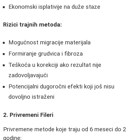
Ekonomski isplativije na duže staze
Rizici trajnih metoda:
Mogućnost migracije materijala
Formiranje grudvica i fibroza
Teškoća u korekciji ako rezultat nije
zadovoljavajući
Potencijalni dugoročni efekti koji još nisu
dovoljno istraženi
2. Privremeni Fileri
Privremene metode koje traju od 6 meseci do 2
godine: