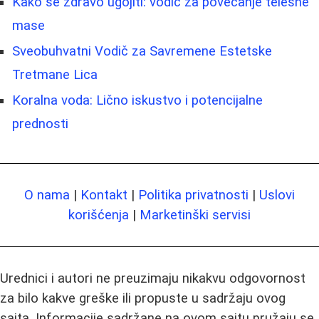
Kako se zdravo ugojiti: vodič za povećanje telesne
mase
Sveobuhvatni Vodič za Savremene Estetske
Tretmane Lica
Koralna voda: Lično iskustvo i potencijalne
prednosti
O nama
|
Kontakt
|
Politika privatnosti
|
Uslovi
korišćenja
|
Marketinški servisi
Urednici i autori ne preuzimaju nikakvu odgovornost
za bilo kakve greške ili propuste u sadržaju ovog
sajta. Informacije sadržane na ovom sajtu pružaju se