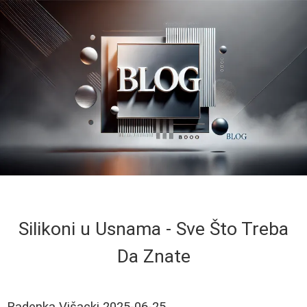
Silikoni u Usnama - Sve Što Treba
Da Znate
Radenka Višacki
2025-06-25