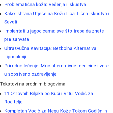
Problematična koža: Rešenja i iskustva
Kako Ishrana Utječe na Kožu Lica: Lična Iskustva i
Saveti
Implantati u jagodicama: sve što treba da znate
pre zahvata
Ultrazvučna Kavitacija: Bezbolna Alternativa
Liposukciji
Prirodno lečenje: Moć alternativne medicine i vere
u sopstveno ozdravljenje
Tekstovi na srodnim blogovima
11 Otrovnih Biljaka po Kući i Vrtu: Vodič za
Roditelje
Kompletan Vodič za Negu Kože Tokom Godišnjih