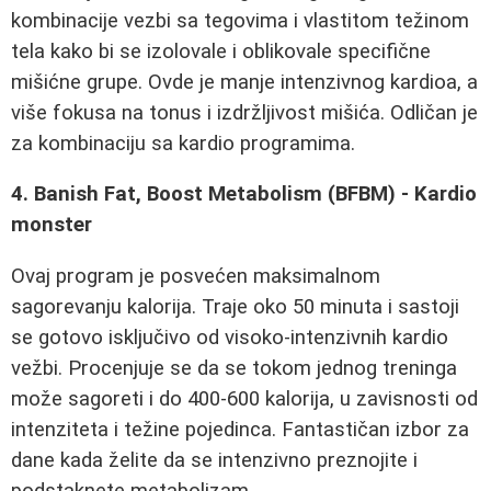
kombinacije vezbi sa tegovima i vlastitom težinom
telа kako bi se izolovale i oblikovale specifične
mišićne grupe. Ovde je manje intenzivnog kardioa, a
više fokusa na tonus i izdržljivost mišića. Odličan je
za kombinaciju sa kardio programima.
4. Banish Fat, Boost Metabolism (BFBM) - Kardio
monster
Ovaj program je posvećen maksimalnom
sagorevanju kalorija. Traje oko 50 minuta i sastoji
se gotovo isključivo od visoko-intenzivnih kardio
vežbi. Procenjuje se da se tokom jednog treninga
može sagoreti i do 400-600 kalorija, u zavisnosti od
intenziteta i težine pojedinca. Fantastičan izbor za
dane kada želite da se intenzivno preznojite i
podstaknete metabolizam.