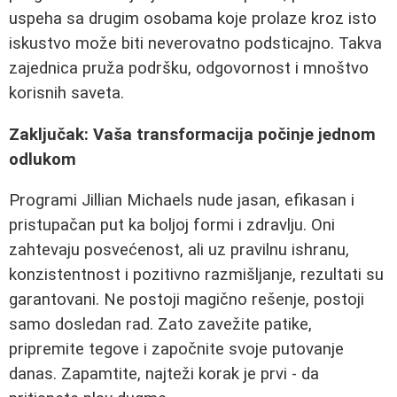
uspeha sa drugim osobama koje prolaze kroz isto
iskustvo može biti neverovatno podsticajno. Takva
zajednica pruža podršku, odgovornost i mnoštvo
korisnih saveta.
Zaključak: Vaša transformacija počinje jednom
odlukom
Programi Jillian Michaels nude jasan, efikasan i
pristupačan put ka boljoj formi i zdravlju. Oni
zahtevaju posvećenost, ali uz pravilnu ishranu,
konzistentnost i pozitivno razmišljanje, rezultati su
garantovani. Ne postoji magično rešenje, postoji
samo dosledan rad. Zato zavežite patike,
pripremite tegove i započnite svoje putovanje
danas. Zapamtite, najteži korak je prvi - da