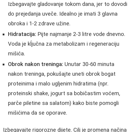
Izbegavajte gladovanje tokom dana, jer to dovodi
do prejedanja uveče. Idealno je imati 3 glavna
obroka i 1-2 zdrave užine.
Hidratacija:
Pijte najmanje 2-3 litre vode dnevno.
Voda je kĺjučna za metabolizam i regeneraciju
mišića.
Obrok nakon treninga:
Unutar 30-60 minuta
nakon treninga, pokušajte uneti obrok bogat
proteinima i malo ugljenim hidratima (npr.
proteinski shake, jogurt sa bobičastim voćem,
parče piletine sa salatom) kako biste pomogli
mišićima da se oporave.
Izbegavajte rigorozne dijete. Cilj je promena načina