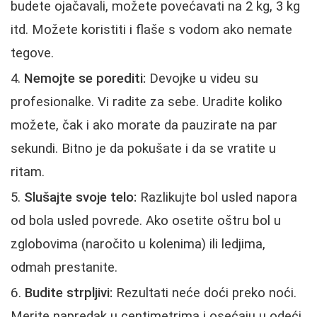
budete ojačavali, možete povećavati na 2 kg, 3 kg
itd. Možete koristiti i flaše s vodom ako nemate
tegove.
Nemojte se porediti:
Devojke u videu su
profesionalke. Vi radite za sebe. Uradite koliko
možete, čak i ako morate da pauzirate na par
sekundi. Bitno je da pokušate i da se vratite u
ritam.
Slušajte svoje telo:
Razlikujte bol usled napora
od bola usled povrede. Ako osetite oštru bol u
zglobovima (naročito u kolenima) ili ledjima,
odmah prestanite.
Budite strpljivi:
Rezultati neće doći preko noći.
Merite napredak u centimetrima i osećaju u odeći,