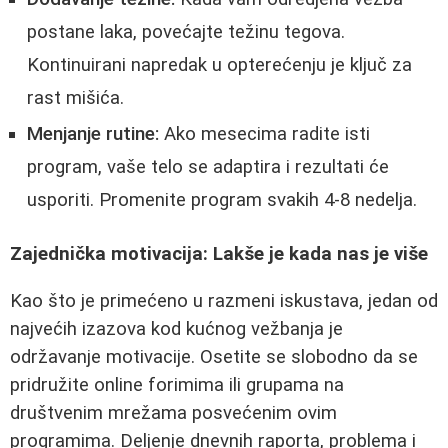
postane laka, povećajte težinu tegova.
Kontinuirani napredak u opterećenju je ključ za
rast mišića.
Menjanje rutine:
Ako mesecima radite isti
program, vaše telo se adaptira i rezultati će
usporiti. Promenite program svakih 4-8 nedelja.
Zajednička motivacija: Lakše je kada nas je više
Kao što je primećeno u razmeni iskustava, jedan od
najvećih izazova kod kućnog vežbanja je
održavanje motivacije. Osetite se slobodno da se
pridružite online forimima ili grupama na
društvenim mrežama posvećenim ovim
programima. Deljenje dnevnih raporta, problema i