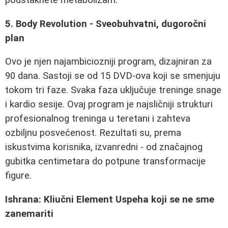
5. Body Revolution - Sveobuhvatni, dugoročni
plan
Ovo je njen najambiciozniji program, dizajniran za
90 dana. Sastoji se od 15 DVD-ova koji se smenjuju
tokom tri faze. Svaka faza uključuje treninge snage
i kardio sesije. Ovaj program je najsličniji strukturi
profesionalnog treninga u teretani i zahteva
ozbiljnu posvećenost. Rezultati su, prema
iskustvima korisnika, izvanredni - od značajnog
gubitka centimetara do potpune transformacije
figure.
Ishrana: Kliučni Element Uspeha koji se ne sme
zanemariti