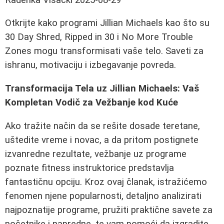
Otkrijte kako programi Jillian Michaels kao što su
30 Day Shred, Ripped in 30 i No More Trouble
Zones mogu transformisati vaše telo. Saveti za
ishranu, motivaciju i izbegavanje povreda.
Transformacija Tela uz Jillian Michaels: Vaš
Kompletan Vodič za Vežbanje kod Kuće
Ako tražite način da se rešite dosade teretane,
uštedite vreme i novac, a da pritom postignete
izvanredne rezultate, vežbanje uz programe
poznate fitness instruktorice predstavlja
fantastičnu opciju. Kroz ovaj članak, istražićemo
fenomen njene popularnosti, detaljno analizirati
najpoznatije programe, pružiti praktične savete za
početnike i napredne, te vam pomoći da izgradite