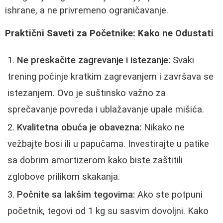
ishrane, a ne privremeno ograničavanje.
Praktični Saveti za Početnike: Kako ne Odustati
Ne preskačite zagrevanje i istezanje:
Svaki
trening počinje kratkim zagrevanjem i završava se
istezanjem. Ovo je suštinsko važno za
sprečavanje povreda i ublažavanje upale mišića.
Kvalitetna obuća je obavezna:
Nikako ne
vežbajte bosi ili u papučama. Investirajte u patike
sa dobrim amortizerom kako biste zaštitili
zglobove prilikom skakanja.
Počnite sa lakšim tegovima:
Ako ste potpuni
početnik, tegovi od 1 kg su sasvim dovoljni. Kako