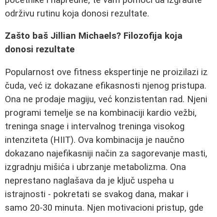
održivu rutinu koja donosi rezultate.
Zašto baš Jillian Michaels? Filozofija koja
donosi rezultate
Popularnost ove fitness ekspertinje ne proizilazi iz
čuda, već iz dokazane efikasnosti njenog pristupa.
Ona ne prodaje magiju, već konzistentan rad. Njeni
programi temelje se na kombinaciji kardio vežbi,
treninga snage i intervalnog treninga visokog
intenziteta (HIIT). Ova kombinacija je naučno
dokazano najefikasniji način za sagorevanje masti,
izgradnju mišića i ubrzanje metabolizma. Ona
neprestano naglašava da je ključ uspeha u
istrajnosti - pokretati se svakog dana, makar i
samo 20-30 minuta. Njen motivacioni pristup, gde