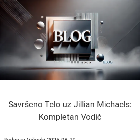
Savršeno Telo uz Jillian Michaels:
Kompletan Vodič
Radenka Višacki
2025-08-29