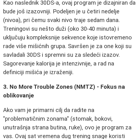
Kao naslednik 30DS-a, ovaj program je dizajniran da
bude još izazovniji. Podeljen je u četiri nedelje
(nivoa), pri čemu svaki nivo traje sedam dana.
Treningovi su nešto duži (oko 30-40 minuta) i
uključuju kompleksnije sekvence koje istovremeno
rade više mišićnih grupa. Savršen je za one koji su
savladali 30DS i spremni su za sledeći izazov.
Sagorevanje kalorija je intenzivnije, a rad na
definiciji mišića je izraženiji.
3. No More Trouble Zones (NMTZ) - Fokus na
oblikovanje
Ako vam je primarni cilj da radite na
"problematičnim zonama" (stomak, bokovi,
unutrašnja strana butina, ruke), ovo je program za
vas. Ovaj sat vremena dug trening snage koristi