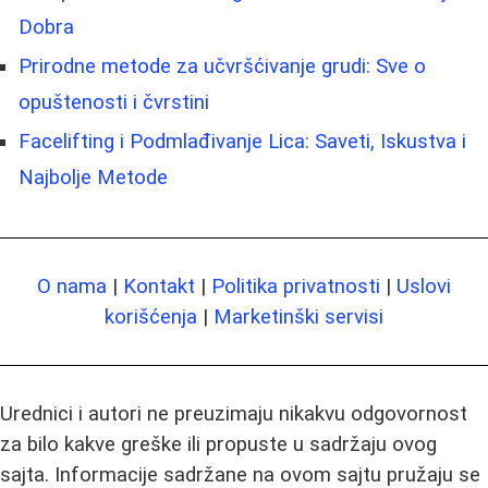
Dobra
Prirodne metode za učvršćivanje grudi: Sve o
opuštenosti i čvrstini
Facelifting i Podmlađivanje Lica: Saveti, Iskustva i
Najbolje Metode
O nama
|
Kontakt
|
Politika privatnosti
|
Uslovi
korišćenja
|
Marketinški servisi
Urednici i autori ne preuzimaju nikakvu odgovornost
za bilo kakve greške ili propuste u sadržaju ovog
sajta. Informacije sadržane na ovom sajtu pružaju se