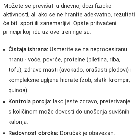
Možete se previšati u dnevnoj dozi fizicke
aktivnosti, ali ako se ne hranite adekvatno, rezultati
će biti spori ili zanemarljivi. Opšte prihvaćeni
principi koji idu uz ove treninge su:
Čistaja ishrana:
Usmerite se na neprocesiranu
hranu - voće, povrće, proteine (piletina, riba,
tofu), zdrave masti (avokado, orašasti plodovi) i
kompleksne ugljene hidrate (zob, slatki krompir,
quinoa).
Kontrola porcija:
Iako jeste zdravo, preterivanje
s količinom može dovesti do unošenja suvišnih
kalorija.
Redovnost obroka:
Doručak je obavezan.