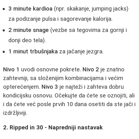
3 minute kardioa
(npr. skakanje, jumping jacks)
za podizanje pulsa i sagorevanje kalorija.
2 minute snage
(vezbe sa tegovima za gornji i
donji deo tela).
1 minut trbušnjaka
za jačanje jezgra.
Nivo 1
uvodi osnovne pokrete.
Nivo 2
je znatno
zahtevniji, sa složenijim kombinacijama i većim
opterećenjem.
Nivo 3
je najteži i zahteva dobru
kondicijsku osnovu. Očekujte da ćete se oznojiti, ali
i da ćete već posle prvih 10 dana osetiti da ste jači i
izdržljiviji.
2. Ripped in 30 - Napredniji nastavak