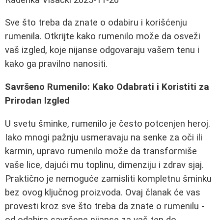
Sve što treba da znate o odabiru i korišćenju
rumenila. Otkrijte kako rumenilo može da osveži
vaš izgled, koje nijanse odgovaraju vašem tenu i
kako ga pravilno nanositi.
Savršeno Rumenilo: Kako Odabrati i Koristiti za
Prirodan Izgled
U svetu šminke, rumenilo je često potcenjen heroj.
Iako mnogi pažnju usmeravaju na senke za oči ili
karmin, upravo rumenilo može da transformiše
vaše lice, dajući mu toplinu, dimenziju i zdrav sjaj.
Praktično je nemoguće zamisliti kompletnu šminku
bez ovog ključnog proizvoda. Ovaj članak će vas
provesti kroz sve što treba da znate o rumenilu -
od odabira savršene nijanse za vaš ten do