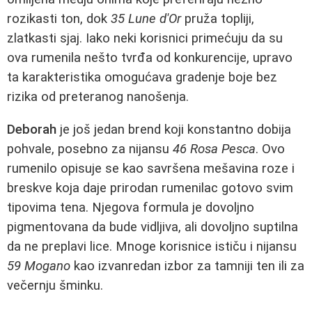
rozikasti ton, dok
35 Lune d'Or
pruža topliji,
zlatkasti sjaj. Iako neki korisnici primećuju da su
ova rumenila nešto tvrđa od konkurencije, upravo
ta karakteristika omogućava gradenje boje bez
rizika od preteranog nanošenja.
Deborah
je još jedan brend koji konstantno dobija
pohvale, posebno za nijansu
46 Rosa Pesca
. Ovo
rumenilo opisuje se kao savršena mešavina roze i
breskve koja daje prirodan rumenilac gotovo svim
tipovima tena. Njegova formula je dovoljno
pigmentovana da bude vidljiva, ali dovoljno suptilna
da ne preplavi lice. Mnoge korisnice ističu i nijansu
59 Mogano
kao izvanredan izbor za tamniji ten ili za
večernju šminku.