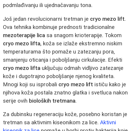
podmlađivanju ili ujednačavanju tona.
Još jedan revolucionarni tretman je
cryo mezo lift
.
Ova tehnika kombinuje prednosti tradicionalne
mezoterapije lica
sa snagom krioterapije. Tokom
cryo mezo lifta
, koža se izlaže ekstremno niskim
temperaturama što pomaže u zatezanju pora,
smanjenju oticanja i poboljšanju cirkulacije. Efekti
cryo mezo lifta
uključuju odmah vidljivo zatezanje
kože i dugotrajno poboljšanje njenog kvaliteta.
Mnogi koji su isprobali
cryo mezo lift
ističu kako je
njihova koža postala znatno glatka i svetluca nakon
serije ovih
bioloških tretmana
.
Za dubinsku regeneraciju kože, posebno koristan je
tretman sa aktivnim kiseonikom za lice.
Aktivni
kiseonik za lice
pomaže u borbi protiv bakterija koje