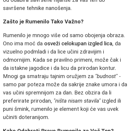
savršene tehnike nanošenja.
Zašto je Rumenilo Tako Važno?
Rumenilo je mnogo više od samo obojenja obraza.
Ono ima moć da
osveži celokupan izgled lica
, da
vizuelno podmladi i da lice učini zdravijim i
odmornijim. Kada se pravilno primeni, može čak i
da istakne jagodice i da licu da prirodan kontur.
Mnogi ga smatraju tajnim oružjem za
"budnost"
-
samo par poteza može da sakrije znake umora i da
vas učini spremnijom za dan. Bez obzira da li
preferirate prirodan,
"ništa nisam stavila"
izgled ili
puni šmink, rumenilo je element koji će vas uvek
učiniti doteranijom.
Kako Odabrati Pravo Rumenilo za Vaš Ten?