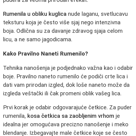
Rumenila u obliku kuglica
nude laganu, svetlucavu
teksturu koja je često više sjaj nego intenzivna
boja. Odlična su za davanje zdravog sjaja celom
licu, a ne samo jagodicama.
Kako Pravilno Naneti Rumenilo?
Tehnika nanošenja je podjednako važna kao i odabir
boje. Pravilno naneto rumenilo će podiči crte lica i
dati vam prirodan izgled, dok loše naneto može da
izgleda veštački ili čak promeni oblik vašeg lica.
Prvi korak je odabir odgovarajuće četkice. Za puder
rumenila,
kosa četkica sa zaobljenim vrhom
je
idealna jer omogućava precizno nanošenje i meko
blendanje. Izbegavajte male četkice koje se često