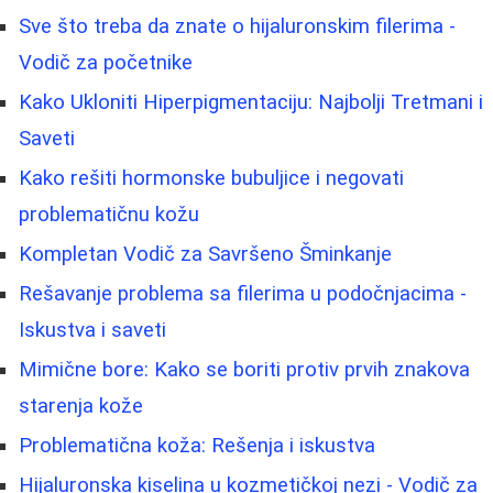
Sve što treba da znate o hijaluronskim filerima -
Vodič za početnike
Kako Ukloniti Hiperpigmentaciju: Najbolji Tretmani i
Saveti
Kako rešiti hormonske bubuljice i negovati
problematičnu kožu
Kompletan Vodič za Savršeno Šminkanje
Rešavanje problema sa filerima u podočnjacima -
Iskustva i saveti
Mimične bore: Kako se boriti protiv prvih znakova
starenja kože
Problematična koža: Rešenja i iskustva
Hijaluronska kiselina u kozmetičkoj nezi - Vodič za