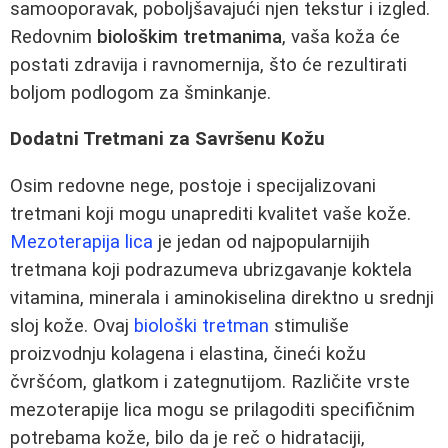
samooporavak, poboljšavajući njen tekstur i izgled.
Redovnim
biološkim tretmanima
, vaša koža će
postati zdravija i ravnomernija, što će rezultirati
boljom podlogom za šminkanje.
Dodatni Tretmani za Savršenu Kožu
Osim redovne nege, postoje i specijalizovani
tretmani koji mogu unaprediti kvalitet vaše kože.
Mezoterapija lica
je jedan od najpopularnijih
tretmana koji podrazumeva ubrizgavanje koktela
vitamina, minerala i aminokiselina direktno u srednji
sloj kože. Ovaj
biološki tretman
stimuliše
proizvodnju kolagena i elastina, čineći kožu
čvršćom, glatkom i zategnutijom. Različite vrste
mezoterapije lica mogu se prilagoditi specifičnim
potrebama kože, bilo da je reč o hidrataciji,