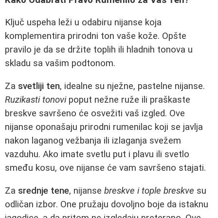
Ključ uspeha leži u odabiru nijanse koja
komplementira prirodni ton vaše kože. Opšte
pravilo je da se držite toplih ili hladnih tonova u
skladu sa vašim podtonom.
Za
svetliji ten
, idealne su nježne, pastelne nijanse.
Ruzikasti tonovi
poput nežne ruže ili praškaste
breskve savršeno će osvežiti vaš izgled. Ove
nijanse oponašaju prirodni rumenilac koji se javlja
nakon laganog vežbanja ili izlaganja svežem
vazduhu. Ako imate svetlu put i plavu ili svetlo
smeđu kosu, ove nijanse će vam savršeno stajati.
Za
srednje tene
, nijanse
breskve i tople breskve
su
odličan izbor. One pružaju dovoljno boje da istaknu
jagodice, a da pritom ne izgledaju preterano. Ove