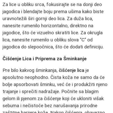
Za lice u obliku srca, fokusirajte se na donji deo
jagodica i blendajte boju prema ušima kako biste
uravnotežili širi gornji deo lica. Za duža lica,
nanesite rumenilo horizontalno, direktno na
jagodice, što će vizuelno skratiti lice. Za okrugla
lica, nanesite rumenilo u obliku slova "C" od
jagodica do slepoočnica, što će dodati definiciju.
Čišćenje Lica i Priprema za Šminkanje
Pre bilo kakvog šminkanja,
čišćenje lica
je
apsolutno neophodno. Čista koža ne samo da će
bolje apsorbovati šminku, već će i produkžiti njeno
trajanje i sprečiti nadražaje. Počnite sa blagim
gelom ili pjenom za čišćenje koji će ukloniti višak
sebuma i nečistoće bez narušavanja prirodne
zaštitne barijere kože. Nakon čišćenja, obavezno