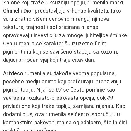
Za one koji traže luksuzniju opciju, rumenila marki
Chanel
i
Dior
predstavljaju vrhunac kvaliteta. Iako
su u znatno višem cenovnom rangu, njihova
tekstura, trajnost i sofisticirane nijanse
opravdavaju investiciju za mnoge ljubiteljice šminke.
Ova rumenila se karakterišu izuzetno finim
pigmentima koji se savršeno stapaju sa kožom,
dajući prirodan sjaj koji traje čitav dan.
Artdeco
rumenila su takođe veoma popularna,
posebno medju onima koji preferiraju intenzivniju
pigmentaciju. Nijansa
07
se često pominje kao
savršena rozikasto-breskvasta opcija, dok
49
privlači one koji traže topliju, zemljanu nijansu. Kao
dodatni plus, ova rumenila se često isporučuju u
kompaktnim pakovanjima sa ogledalcem, što ih čini
praktičnim za nošenje.