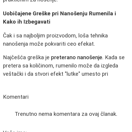
Uobičajene Greške pri Nanošenju Rumenila i
Kako ih Izbegavati
Čak i sa najboljim proizvodom, loša tehnika
nanošenja može pokvariti ceo efekat.
Najčešća greška je
preterano nanošenje
. Kada se
pretera sa količinom, rumenilo može da izgleda
veštački i da stvori efekt "lutke" umesto pri
Komentari
Trenutno nema komentara za ovaj članak.