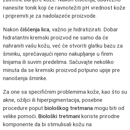
nanesite tonik koji će ravnotežiti pH vrednost kože
i pripremiti je za nadolazeće proizvode.
Nakon
čišćenja lica
, važno je hidratizirati. Dobar
hidratantni kremski proizvod ne samo da će
nahraniti vašu kožu, već će stvoriti glatku bazu za
šminku, sprečavajući njeno nakupljanje u finim
linijama ili suvim predelima. Sačuvajte nekoliko
minuta da se kremski proizvod potpuno upije pre
nanošenja šminke.
Za one sa specifičnim problemima kože, kao što su
akne, ožiljci ili hiperpigmentacija, posebne
procedure poput
biološkog tretmana
mogu biti od
velike pomoći.
Biološki tretmani
koriste prirodne
komponente da bi stimulisali kožu na