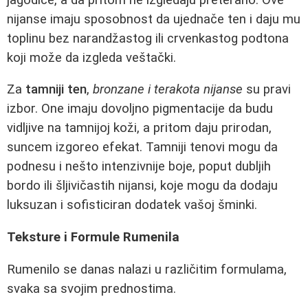
nijanse imaju sposobnost da ujednače ten i daju mu
toplinu bez narandžastog ili crvenkastog podtona
koji može da izgleda veštački.
Za
tamniji ten
,
bronzane i terakota nijanse
su pravi
izbor. One imaju dovoljno pigmentacije da budu
vidljive na tamnijoj koži, a pritom daju prirodan,
suncem izgoreo efekat. Tamniji tenovi mogu da
podnesu i nešto intenzivnije boje, poput dubljih
bordo ili šljivičastih nijansi, koje mogu da dodaju
luksuzan i sofisticiran dodatek vašoj šminki.
Teksture i Formule Rumenila
Rumenilo se danas nalazi u različitim formulama,
svaka sa svojim prednostima.