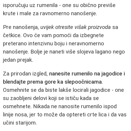
isporučuju uz rumenila - one su obično previše
krute i male za ravnomerno nanošenje.
Pre nanošenja,
uvijek otresite višak proizvoda
sa
četkice. Ovo će vam pomoći da izbegnete
preterano intenzivnu boju i neravnomerno
nanošenje. Bolje je naneti više slojeva lagano nego
jedan prejak.
Za prirodan izgled,
nanesite rumenilo na jagodice i
blendajte prema gore ka slepoočnicama
.
Osmehnite se da biste lakše locirali jagodice - one
su zaobljeni delovi koji se ističu kada se
osmehnete. Nikada ne nanosite rumenilo ispod
linije nosa, jer to može da optereti crte lica i da vas
učini starijom.