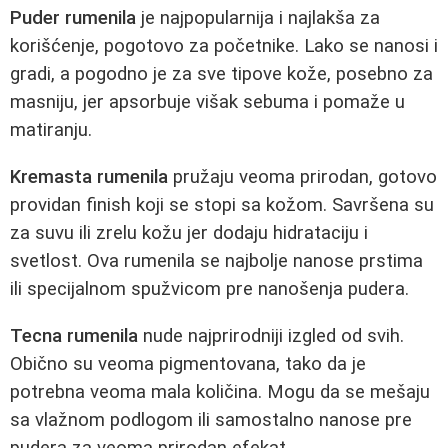
Puder rumenila
je najpopularnija i najlakša za
korišćenje, pogotovo za početnike. Lako se nanosi i
gradi, a pogodno je za sve tipove kože, posebno za
masniju, jer apsorbuje višak sebuma i pomaže u
matiranju.
Kremasta rumenila
pružaju veoma prirodan, gotovo
providan finish koji se stopi sa kožom. Savršena su
za suvu ili zrelu kožu jer dodaju hidrataciju i
svetlost. Ova rumenila se najbolje nanose prstima
ili specijalnom spužvicom pre nanošenja pudera.
Tecna rumenila
nude najprirodniji izgled od svih.
Obično su veoma pigmentovana, tako da je
potrebna veoma mala količina. Mogu da se mešaju
sa vlažnom podlogom ili samostalno nanose pre
pudera za veoma prirodan efekat.