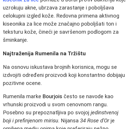
uzrokuju akne, ubrzava zarastanje i poboljšava
celokupni izgled kože. Redovna primena aktivnog
kiseonika za lice može značajno poboljšati ton i
teksturu kože, čineći je savršenom podlogom za
šminkanje.
Najtraženija Rumenila na Tržištu
Na osnovu iskustava brojnih korisnica, mogu se
izdvojiti određeni proizvodi koji konstantno dobijaju
pozitivne ocene.
Rumenila marke
Bourjois
često se navode kao
vrhunski proizvodi u svom cenovnom rangu.
Posebno su prepoznatljiva po svojoj
jedinstvenoj
boji i prefinjenom mirisu
. Nijansa
34 Rose d'Or
je
omiljena medju onima koje preferiraju nežno