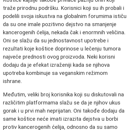
traže prirodnu podršku. Korisnici koji su ih probali i
podelili svoja iskustva na globalnim forumima ističu
da su one imale pozitivno dejstvo na smanjenje
kancerogenih ćelija, nekada čak i enormnih veličina.
Oni se slažu da su jednostavnost upotrebe i
rezultati koje koštice doprinose u lečenju tumora
najveće prednosti ovog proizvoda. Neki korisni
dodaju da je efekat izraženiji kada se njihova
upotreba kombinuje sa veganskim režimom
ishrane.
Međutim, veliki broj korisnika koji su diskutovali na
različitim platformama slažu se da je njihov ukus
gorak i u prvi mah neprijatan. Oni takođe dodaju da
same koštice neće imati izrazita dejstva u borbi
protiv kancerogenih ćelija, odnosno da su samo