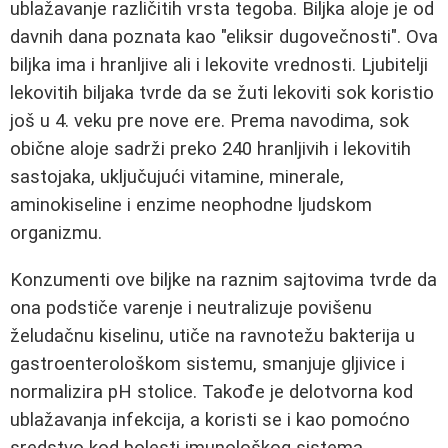
ublažavanje različitih vrsta tegoba. Biljka aloje je od
davnih dana poznata kao "eliksir dugovečnosti". Ova
biljka ima i hranljive ali i lekovite vrednosti. Ljubitelji
lekovitih biljaka tvrde da se žuti lekoviti sok koristio
još u 4. veku pre nove ere. Prema navodima, sok
obične aloje sadrži preko 240 hranljivih i lekovitih
sastojaka, uključujući vitamine, minerale,
aminokiseline i enzime neophodne ljudskom
organizmu.
Konzumenti ove biljke na raznim sajtovima tvrde da
ona podstiče varenje i neutralizuje povišenu
želudačnu kiselinu, utiče na ravnotežu bakterija u
gastroenterološkom sistemu, smanjuje gljivice i
normalizira pH stolice. Takođe je delotvorna kod
ublažavanja infekcija, a koristi se i kao pomoćno
sredstvo kod bolesti imunološkog sistema.