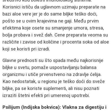
Korisnici ističu da uglavnom uzimaju preparate na
bazi aloe vere jer je do same biljke teško doći,
pošto se u ovim krajevima ne gaji. Među prvim
efektima koje osete su smanjenje umora, stresa,
bolja probava i svež dah. Cene preparata veoma su
različite i zavise od količine i procenta soka od aloe
koji se koristi pri izradi.
Glavne prednosti su što spada među najkorisnije
biljke u svetu, pomaže uspostavljanju balansa
organizmu i utiče prvenstveno na zdravlje ćelija.
Kao nedostatak, u regionu je teško doći do sveže
biljke, pa se koriste suplementi, ali nisu poznati
izraziti štetni efekti pri umerenoj upotrebi.
Psilijum (Indijska bokvica): Vlakna za digestiju i