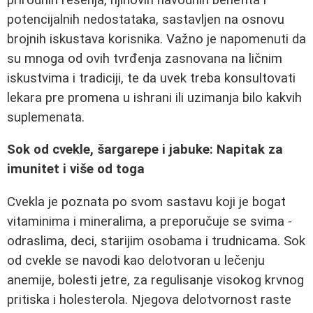
potencijalnih nedostataka, sastavljen na osnovu
brojnih iskustava korisnika. Važno je napomenuti da
su mnoga od ovih tvrđenja zasnovana na ličnim
iskustvima i tradiciji, te da uvek treba konsultovati
lekara pre promena u ishrani ili uzimanja bilo kakvih
suplemenata.
Sok od cvekle, šargarepe i jabuke: Napitak za
imunitet i više od toga
Cvekla je poznata po svom sastavu koji je bogat
vitaminima i mineralima, a preporučuje se svima -
odraslima, deci, starijim osobama i trudnicama. Sok
od cvekle se navodi kao delotvoran u lečenju
anemije, bolesti jetre, za regulisanje visokog krvnog
pritiska i holesterola. Njegova delotvornost raste