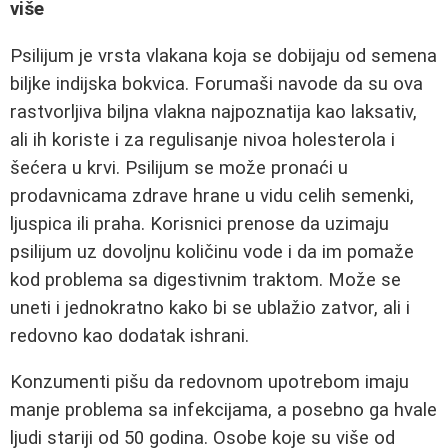
više
Psilijum je vrsta vlakana koja se dobijaju od semena
biljke indijska bokvica. Forumaši navode da su ova
rastvorljiva biljna vlakna najpoznatija kao laksativ,
ali ih koriste i za regulisanje nivoa holesterola i
šećera u krvi. Psilijum se može pronaći u
prodavnicama zdrave hrane u vidu celih semenki,
ljuspica ili praha. Korisnici prenose da uzimaju
psilijum uz dovoljnu količinu vode i da im pomaže
kod problema sa digestivnim traktom. Može se
uneti i jednokratno kako bi se ublažio zatvor, ali i
redovno kao dodatak ishrani.
Konzumenti pišu da redovnom upotrebom imaju
manje problema sa infekcijama, a posebno ga hvale
ljudi stariji od 50 godina. Osobe koje su više od