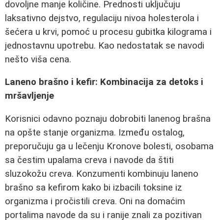
dovoljne manje količine. Prednosti uključuju
laksativno dejstvo, regulaciju nivoa holesterola i
šećera u krvi, pomoć u procesu gubitka kilograma i
jednostavnu upotrebu. Kao nedostatak se navodi
nešto viša cena.
Laneno brašno i kefir: Kombinacija za detoks i
mršavljenje
Korisnici odavno poznaju dobrobiti lanenog brašna
na opšte stanje organizma. Između ostalog,
preporučuju ga u lečenju Kronove bolesti, osobama
sa čestim upalama creva i navode da štiti
sluzokožu creva. Konzumenti kombinuju laneno
brašno sa kefirom kako bi izbacili toksine iz
organizma i pročistili creva. Oni na domaćim
portalima navode da su i ranije znali za pozitivan