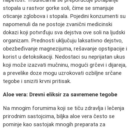
stopala u rastvor gorke soli, čime se smanjuje
oticanje zglobova i stopala. Pojedini konzumenti su
napomenuli da ne postoje zvanični medicinski
dokazi koji potvrđuju sva dejstva ove soli na ljudski
organizam. Prednosti uključuju laksativno dejstvo,
obezbeđivanje magnezijuma, rešavanje opstipacije i
korist u detoksikaciji. Nedostaci su neprijatan ukus
koji može izazvati mučninu, mogući grčevi i dijareja,
a prevelike doze mogu uzrokovati ozbiljne srčane
tegobe i sniziti krvni pritisak.
Aloe vera: Drevni eliksir za savremene tegobe
Na mnogim forumima koji se tiču zdravlja i lečenja
prirodnim sastojcima, biljka aloe vera često se
pominje kao sastojak mnogih preparata za