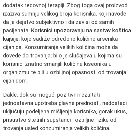
dodatak redovnoj terapiji. Zbog toga ovaj proizvod
izaziva sumnju velikog broja korisnika, koji navode
da je dejstvo subjektivno i da zavisi od samih
pacijenata.
Korisnici upozoravaju na sastav koštica
kajsije
, koje sadrže određene količine arsenika i
cijanida. Konzumiranje velikih količina može da
dovede do trovanja; bilo je slučajeva u kojima su
korisnici znatno smanjili količine kiseonika u
organizmu te bili u ozbiljnoj opasnosti od trovanja
cijanidom.
Dakle, dok su mogući pozitivni rezultati i
jednostavna upotreba glavne prednosti, nedostaci
uključuju podeljena mišljenja korisnika, gorak ukus,
prisustvo štetnih supstanci i ozbiljne rizike od
trovanja usled konzumiranja velikih količina.