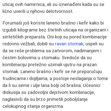
uticaj ovih namirnica, ali su iznenađeni kada su se
lično uverili u njihovu delotvornost.
Forumaši još koriste laneno brašno i kefir kako bi
izgubili kilograme bez štetnih uticaja na organizam i
sintetičkih preparata. Oni koji su pored kombinacije
redovno vežbali, dobili su
ravan stomak
, uspeli su
da se reše problema sa zatvorom, nadimanjem i
čestim bolovima u stomaku. Svedoče da su
kombinaciju pretežno uzimali ujutru na prazan
stomak. Laneno brašno i kefir se ne preporučuju
trudnicama i dojiljama, a postoje neslaganja o tome
da li su seme i ulje lana bolji od brašna. Učesnici
diskusija su zadovoljni dejstvom kombinacije,
naglasivši da su brzo primetili poboljšanje
celokupnog stanja organizma.