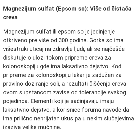
Magnezijum sulfat (Epsom so): Više od čistača
creva
Magnezijum sulfat ili epsom so je jedinjenje
otkriveno pre više od 300 godina. Gorka so ima
višestruki uticaj na zdravlje ljudi, ali se najčešće
diskutuje o ulozi tokom pripreme creva za
kolonoskopiju gde ima laksativno dejstvo. Kod
pripreme za kolonoskopiju lekar je zadužen za
pravilno doziranje soli, a rezultati čišćenja creva
ovom supstancom zavise od tolerancije svakog
pojedinca. Elementi koji je sačinjavaju imaju
laksativno dejstvo, a korisnice foruma navode da
ima prilično neprijatan ukus pa u nekim slučajevima
izaziva velike mučnine.