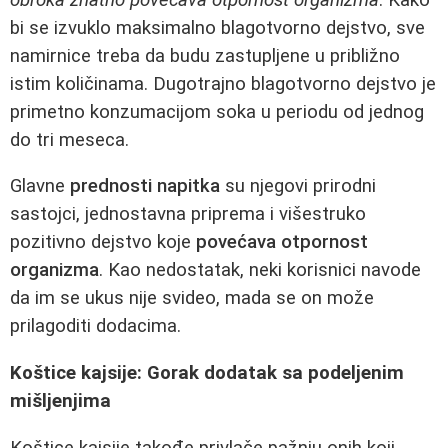
bi se izvuklo maksimalno blagotvorno dejstvo, sve
namirnice treba da budu zastupljene u približno
istim količinama. Dugotrajno blagotvorno dejstvo je
primetno konzumacijom soka u periodu od jednog
do tri meseca.
Glavne
prednosti napitka
su njegovi prirodni
sastojci, jednostavna priprema i višestruko
pozitivno dejstvo koje
povećava otpornost
organizma
. Kao nedostatak, neki korisnici navode
da im se ukus nije svideo, mada se on može
prilagoditi dodacima.
Koštice kajsije: Gorak dodatak sa podeljenim
mišljenjima
Koštice kajsije takođe privlače pažnju onih koji