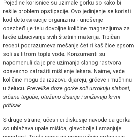
Pojedine korisnice su uzimale gorku so kako bi
rešile problem opstipacije. Ovo jedinjenje se koristi i
kod detoksikacije organizma - unošenje
obezbeđuje telu dovoljne količine magnezijuma za
lakše izbacivanje svih štetnih materija. Tipičan
recept podrazumeva mešanje četiri kašičice epsom
soli sa litrom tople vode. Konzumenti su
napomenuli da je pre uzimanja slanog rastvora
obavezno zatražiti mišljenje lekara. Naime, veće
količine mogu da izazovu dijareju, grčeve i mučninu
u želucu.
Prevelike doze gorke soli uzrokuju slabost,
srčane tegobe, otežano disanje i snižavaju krvni
pritisak
.
S druge strane, učesnici diskusije navode da gorka
so ublažava upale mišića, glavobolje i smanjuje
napetost. Trudnicama se preporučuje potapanje