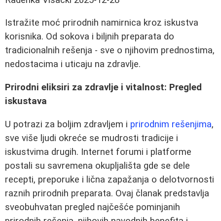
Istražite moć prirodnih namirnica kroz iskustva
korisnika. Od sokova i biljnih preparata do
tradicionalnih rešenja - sve o njihovim prednostima,
nedostacima i uticaju na zdravlje.
Prirodni eliksiri za zdravlje i vitalnost: Pregled
iskustava
U potrazi za boljim zdravljem i
prirodnim rešenjima
,
sve više ljudi okreće se mudrosti tradicije i
iskustvima drugih. Internet forumi i platforme
postali su savremena okupljališta gde se dele
recepti, preporuke i lična zapažanja o delotvornosti
raznih prirodnih preparata. Ovaj članak predstavlja
sveobuhvatan pregled najčešće pominjanih
prirodnih rešenja, njihovih navodnih benefita i