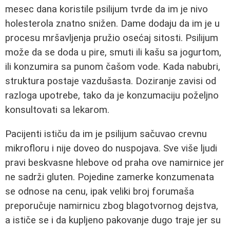
mesec dana koristile psilijum tvrde da im je nivo
holesterola znatno snižen. Dame dodaju da im je u
procesu mršavljenja pružio osećaj sitosti. Psilijum
može da se doda u pire, smuti ili kašu sa jogurtom,
ili konzumira sa punom čašom vode. Kada nabubri,
struktura postaje vazdušasta. Doziranje zavisi od
razloga upotrebe, tako da je konzumaciju poželjno
konsultovati sa lekarom.
Pacijenti ističu da im je psilijum sačuvao crevnu
mikrofloru i nije doveo do nuspojava. Sve više ljudi
pravi beskvasne hlebove od praha ove namirnice jer
ne sadrži gluten. Pojedine zamerke konzumenata
se odnose na cenu, ipak veliki broj forumaša
preporučuje namirnicu zbog blagotvornog dejstva,
a ističe se i da kupljeno pakovanje dugo traje jer su