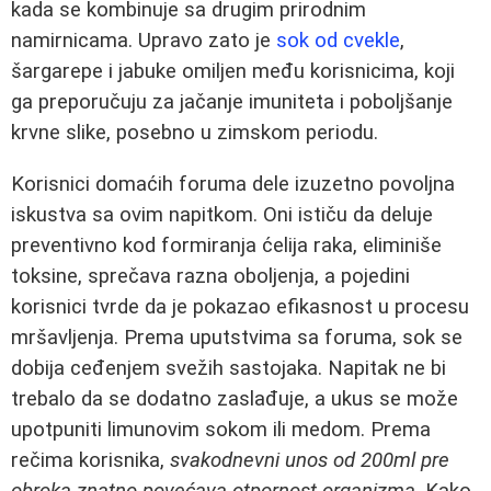
kada se kombinuje sa drugim prirodnim
namirnicama. Upravo zato je
sok od cvekle
,
šargarepe i jabuke omiljen među korisnicima, koji
ga preporučuju za jačanje imuniteta i poboljšanje
krvne slike, posebno u zimskom periodu.
Korisnici domaćih foruma dele izuzetno povoljna
iskustva sa ovim napitkom. Oni ističu da deluje
preventivno kod formiranja ćelija raka, eliminiše
toksine, sprečava razna oboljenja, a pojedini
korisnici tvrde da je pokazao efikasnost u procesu
mršavljenja. Prema uputstvima sa foruma, sok se
dobija ceđenjem svežih sastojaka. Napitak ne bi
trebalo da se dodatno zaslađuje, a ukus se može
upotpuniti limunovim sokom ili medom. Prema
rečima korisnika,
svakodnevni unos od 200ml pre
obroka znatno povećava otpornost organizma
. Kako