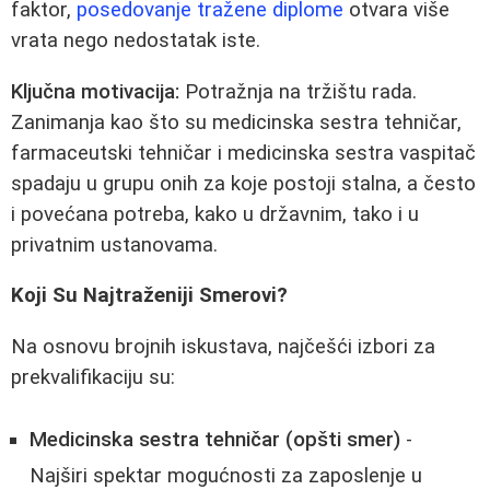
faktor,
posedovanje tražene diplome
otvara više
vrata nego nedostatak iste.
Ključna motivacija:
Potražnja na tržištu rada.
Zanimanja kao što su
medicinska sestra tehničar
,
farmaceutski tehničar
i
medicinska sestra vaspitač
spadaju u grupu onih za koje postoji stalna, a često
i povećana potreba, kako u državnim, tako i u
privatnim ustanovama.
Koji Su Najtraženiji Smerovi?
Na osnovu brojnih iskustava, najčešći izbori za
prekvalifikaciju su:
Medicinska sestra tehničar (opšti smer)
-
Najširi spektar mogućnosti za zaposlenje u