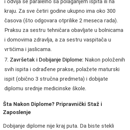
i odvija se paralelno sa polaganjem ispita ili na
kraju. Za sve četiri godine ukupno ima oko 300
časova (što odgovara otprilike 2 meseca rada).
Praksu za sestru tehničara obavljate u bolnicama
i domovima zdravlja, a za sestru vaspitača u
vrtićima i jaslicama.
Završetak i Dobijanje Diplome:
Nakon položenih
svih ispita i odrađene prakse, polažete maturski
ispit (obično 3 stručna predmeta) i dobijate
diplomu srednje medicinske škole.
Šta Nakon Diplome? Pripravnički Staž i
Zaposlenje
Dobijanje diplome nije kraj puta. Da biste stekli