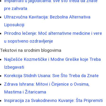
Implantati u jagodicama: sve što treba da znate
pre zahvata
Ultrazvučna Kavitacija: Bezbolna Alternativa
Liposukciji
Prirodno lečenje: Moć alternativne medicine i vere
u sopstveno ozdravljenje
Tekstovi na srodnim blogovima
Najčešće Kozmetičke i Modne Greške koje Treba
Izbegavati
Korekcija Stidnih Usana: Sve Što Treba da Znate
Zdrava Ishrana: Mitovi i Činjenice o Ovsima,
Mastima i Žitaricama
Inspiracija za Svakodnevno Kuvanje: Šta Pripremiti