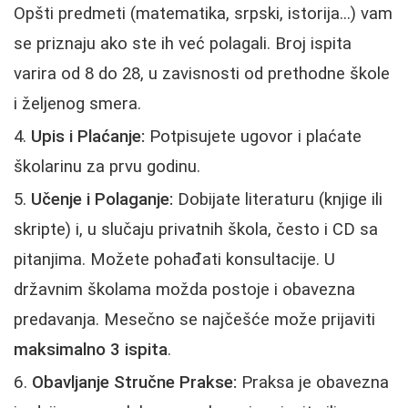
Opšti predmeti (matematika, srpski, istorija...) vam
se priznaju ako ste ih već polagali. Broj ispita
varira od 8 do 28, u zavisnosti od prethodne škole
i željenog smera.
Upis i Plaćanje:
Potpisujete ugovor i plaćate
školarinu za prvu godinu.
Učenje i Polaganje:
Dobijate literaturu (knjige ili
skripte) i, u slučaju privatnih škola, često i CD sa
pitanjima. Možete pohađati konsultacije. U
državnim školama možda postoje i obavezna
predavanja. Mesečno se najčešće može prijaviti
maksimalno 3 ispita
.
Obavljanje Stručne Prakse:
Praksa je obavezna