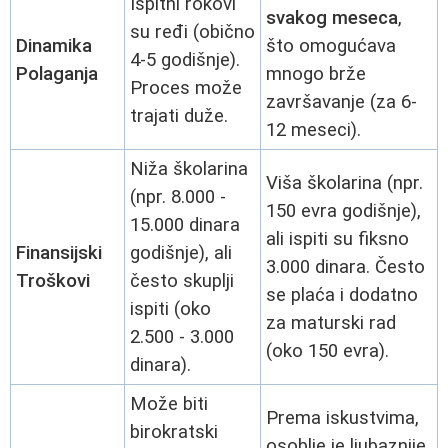
Ispitni rokovi
svakog meseca
,
su ređi (obično
Dinamika
što omogućava
4-5 godišnje).
Polaganja
mnogo brže
Proces može
završavanje (za 6-
trajati duže.
12 meseci).
Niža školarina
Viša školarina (npr.
(npr. 8.000 -
150 evra godišnje),
15.000 dinara
ali ispiti su fiksno
Finansijski
godišnje), ali
3.000 dinara. Često
Troškovi
često skuplji
se plaća i dodatno
ispiti (oko
za maturski rad
2.500 - 3.000
(oko 150 evra).
dinara).
Može biti
Prema iskustvima,
birokratski
osoblje je ljubaznije