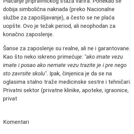
Plaćanje pripravničkog staža varira. Ponekad se
dobija simbolična naknada (preko Nacionalne
službe za zapošljavanje), a često se ne plaća
uopšte. Ovo je težak period, ali neophodan za
konačno zaposlenje.
Šanse za zaposlenje su realne, ali ne i garantovane.
Kao što neko iskreno primećuje:
"ako imate vezu
imate i posao ako nemate vezu trazite je i pre nego
sto zavrsite skolu"
. Ipak, činjenica je da se na
oglasima stalno traže medicinske sestre i tehničari.
Privatni sektor (privatne klinike, apoteke, igraonice,
privat
Komentari