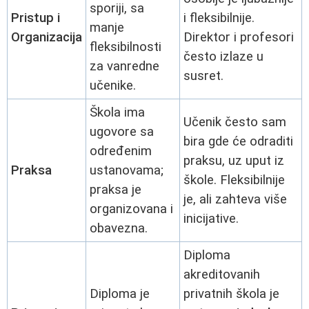
sporiji, sa
Pristup i
i fleksibilnije.
manje
Organizacija
Direktor i profesori
fleksibilnosti
često izlaze u
za vanredne
susret.
učenike.
Škola ima
Učenik često sam
ugovore sa
bira gde će odraditi
određenim
praksu, uz uput iz
Praksa
ustanovama;
škole. Fleksibilnije
praksa je
je, ali zahteva više
organizovana i
inicijative.
obavezna.
Diploma
akreditovanih
Diploma je
privatnih škola je