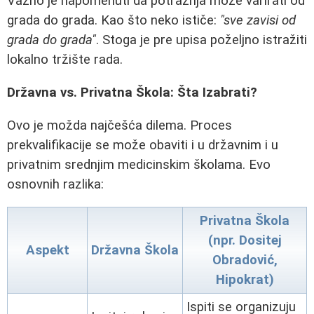
Važno je napomenuti da potražnja može varirati od
grada do grada. Kao što neko ističe:
"sve zavisi od
grada do grada"
. Stoga je pre upisa poželjno istražiti
lokalno tržište rada.
Državna vs. Privatna Škola: Šta Izabrati?
Ovo je možda najčešća dilema. Proces
prekvalifikacije
se može obaviti i u državnim i u
privatnim srednjim medicinskim školama. Evo
osnovnih razlika:
Privatna Škola
(npr. Dositej
Aspekt
Državna Škola
Obradović,
Hipokrat)
Ispiti se organizuju