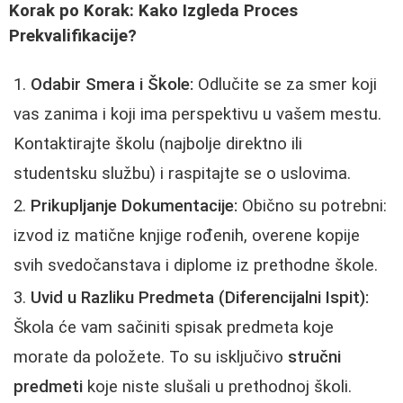
Korak po Korak: Kako Izgleda Proces
Prekvalifikacije?
Odabir Smera i Škole:
Odlučite se za smer koji
vas zanima i koji ima perspektivu u vašem mestu.
Kontaktirajte školu (najbolje direktno ili
studentsku službu) i raspitajte se o uslovima.
Prikupljanje Dokumentacije:
Obično su potrebni:
izvod iz matične knjige rođenih, overene kopije
svih svedočanstava i diplome iz prethodne škole.
Uvid u Razliku Predmeta (Diferencijalni Ispit):
Škola će vam sačiniti spisak predmeta koje
morate da položete. To su isključivo
stručni
predmeti
koje niste slušali u prethodnoj školi.