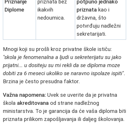
Priznanje
priznata bez
potpuno jednako
Diplome
ikakvih
priznata
kao i
nedoumica.
državna, što
potvrđuju nadležni
sekretarijati.
Mnogi koji su prošli kroz privatne škole ističu:
"skola je fenomenalna a ljudi u sekreterijatu su jako
prijatni... u dositeju su mi rekli da se diploma moze
dobiti za 6 meseci ukoliko se naravno ispolaze ispiti"
.
Brzina je često presudna faktor.
Važna napomena:
Uvek se uverite da je privatna
škola
akreditovana
od strane nadležnog
ministarstva. To je garancija da će vaša diploma biti
priznata prilikom zapošljavanja ili daljeg školovanja.