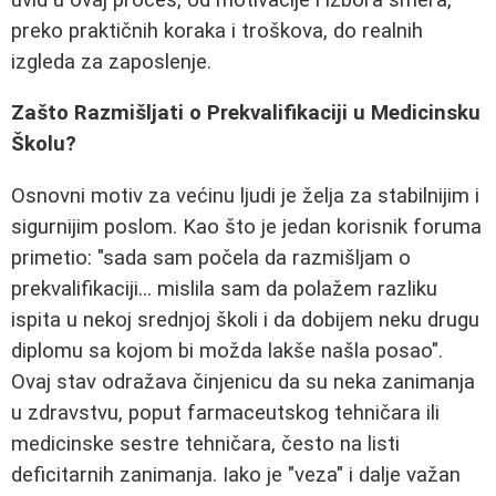
preko praktičnih koraka i troškova, do realnih
izgleda za zaposlenje.
Zašto Razmišljati o Prekvalifikaciji u Medicinsku
Školu?
Osnovni motiv za većinu ljudi je želja za stabilnijim i
sigurnijim poslom. Kao što je jedan korisnik foruma
primetio: "sada sam počela da razmišljam o
prekvalifikaciji... mislila sam da polažem razliku
ispita u nekoj srednjoj školi i da dobijem neku drugu
diplomu sa kojom bi možda lakše našla posao".
Ovaj stav odražava činjenicu da su neka zanimanja
u zdravstvu, poput farmaceutskog tehničara ili
medicinske sestre tehničara, često na listi
deficitarnih zanimanja. Iako je "veza" i dalje važan