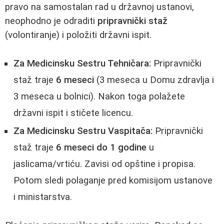
pravo na samostalan rad u državnoj ustanovi,
neophodno je odraditi
pripravnički staž
(volontiranje) i položiti državni ispit.
Za Medicinsku Sestru Tehničara:
Pripravnički
staž traje
6 meseci
(3 meseca u Domu zdravlja i
3 meseca u bolnici). Nakon toga polažete
državni ispit i stičete licencu.
Za Medicinsku Sestru Vaspitača:
Pripravnički
staž traje
6 meseci do 1 godine
u
jaslicama/vrtiću. Zavisi od opštine i propisa.
Potom sledi polaganje pred komisijom ustanove
i ministarstva.