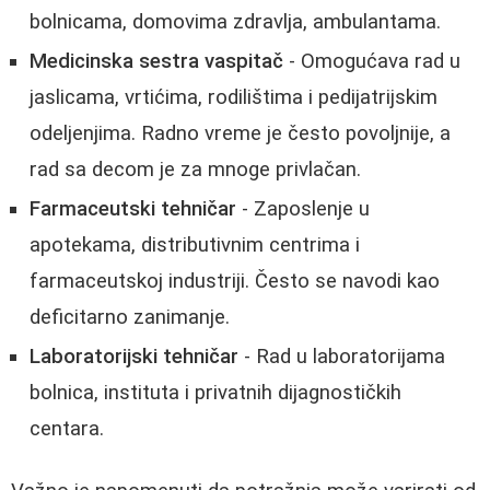
bolnicama, domovima zdravlja, ambulantama.
Medicinska sestra vaspitač
- Omogućava rad u
jaslicama, vrtićima, rodilištima i pedijatrijskim
odeljenjima. Radno vreme je često povoljnije, a
rad sa decom je za mnoge privlačan.
Farmaceutski tehničar
- Zaposlenje u
apotekama, distributivnim centrima i
farmaceutskoj industriji. Često se navodi kao
deficitarno zanimanje
.
Laboratorijski tehničar
- Rad u laboratorijama
bolnica, instituta i privatnih dijagnostičkih
centara.