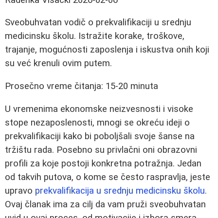
Sveobuhvatan vodič o prekvalifikaciji u srednju
medicinsku školu. Istražite korake, troškove,
trajanje, mogućnosti zaposlenja i iskustva onih koji
su već krenuli ovim putem.
Prosečno vreme čitanja: 15-20 minuta
U vremenima ekonomske neizvesnosti i visoke
stope nezaposlenosti, mnogi se okreću ideji o
prekvalifikaciji kako bi poboljšali svoje šanse na
tržištu rada. Posebno su privlačni oni obrazovni
profili za koje postoji konkretna potražnja. Jedan
od takvih putova, o kome se često raspravlja, jeste
upravo
prekvalifikacija u srednju medicinsku školu
.
Ovaj članak ima za cilj da vam pruži sveobuhvatan
uvid u ovaj proces, od motivacije i izbora smera,