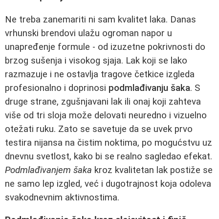
Ne treba zanemariti ni sam kvalitet laka. Danas
vrhunski brendovi ulažu ogroman napor u
unapređenje formule - od izuzetne pokrivnosti do
brzog sušenja i visokog sjaja. Lak koji se lako
razmazuje i ne ostavlja tragove četkice izgleda
profesionalno i doprinosi
podmlađivanju šaka
. S
druge strane, zgušnjavani lak ili onaj koji zahteva
više od tri sloja može delovati neuredno i vizuelno
otežati ruku. Zato se savetuje da se uvek prvo
testira nijansa na čistim noktima, po mogućstvu uz
dnevnu svetlost, kako bi se realno sagledao efekat.
Podmlađivanjem šaka
kroz kvalitetan lak postiže se
ne samo lep izgled, već i dugotrajnost koja odoleva
svakodnevnim aktivnostima.