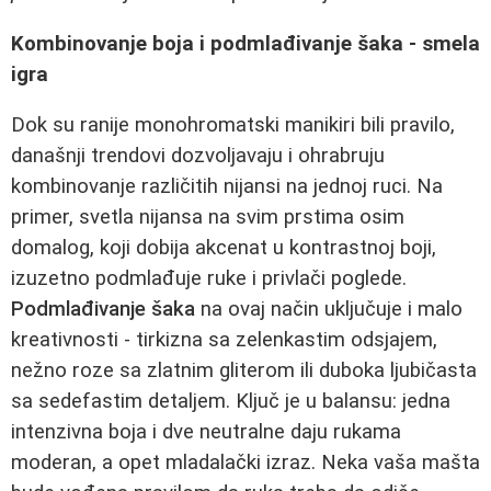
Kombinovanje boja i podmlađivanje šaka - smela
igra
Dok su ranije monohromatski manikiri bili pravilo,
današnji trendovi dozvoljavaju i ohrabruju
kombinovanje različitih nijansi na jednoj ruci. Na
primer, svetla nijansa na svim prstima osim
domalog, koji dobija akcenat u kontrastnoj boji,
izuzetno podmlađuje ruke i privlači poglede.
Podmlađivanje šaka
na ovaj način uključuje i malo
kreativnosti - tirkizna sa zelenkastim odsjajem,
nežno roze sa zlatnim gliterom ili duboka ljubičasta
sa sedefastim detaljem. Ključ je u balansu: jedna
intenzivna boja i dve neutralne daju rukama
moderan, a opet mladalački izraz. Neka vaša mašta