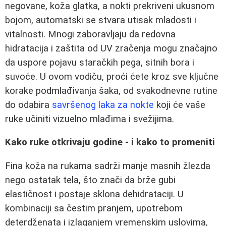
negovane, koža glatka, a nokti prekriveni ukusnom
bojom, automatski se stvara utisak mladosti i
vitalnosti. Mnogi zaboravljaju da redovna
hidratacija i zaštita od UV zračenja mogu značajno
da uspore pojavu staračkih pega, sitnih bora i
suvoće. U ovom vodiču, proći ćete kroz sve ključne
korake podmlađivanja šaka, od svakodnevne rutine
do odabira
savršenog laka za nokte
koji će vaše
ruke učiniti vizuelno mlađima i svežijima.
Kako ruke otkrivaju godine - i kako to promeniti
Fina koža na rukama sadrži manje masnih žlezda
nego ostatak tela, što znači da brže gubi
elastičnost i postaje sklona dehidrataciji. U
kombinaciji sa čestim pranjem, upotrebom
deterdženata i izlaganjem vremenskim uslovima,