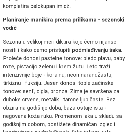
kompletira celokupan imidž.
Planiranje manikira prema prilikama - sezonski
vodič
Sezona u velikoj meri diktira koje ćemo nijanse
nositi i kako ćemo pristupiti
podmlađivanju šaka
.
Proleće donosi pastelne tonove: bledo plavu, baby
roze, pistacijo zelenu i krem žutu. Leto traži
intenzivnije boje - koralnu, neon narandžastu,
tirkiznu i fuksiju. Jesen donosi tople začinske
tonove: senf, cigla, bronza. Zima je savršena za
duboke crvene, metalik i tamne ljubičaste. Bez
obzira na godišnje doba, baza ostaje ista -
negovana koža ruku. Promenom laka u skladu sa
godišnjim dobom, postižete dinamičan izgled i