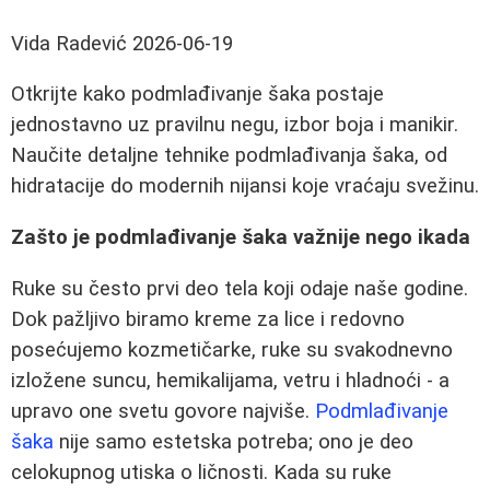
Vida Radević
2026-06-19
Otkrijte kako podmlađivanje šaka postaje
jednostavno uz pravilnu negu, izbor boja i manikir.
Naučite detaljne tehnike podmlađivanja šaka, od
hidratacije do modernih nijansi koje vraćaju svežinu.
Zašto je podmlađivanje šaka važnije nego ikada
Ruke su često prvi deo tela koji odaje naše godine.
Dok pažljivo biramo kreme za lice i redovno
posećujemo kozmetičarke, ruke su svakodnevno
izložene suncu, hemikalijama, vetru i hladnoći - a
upravo one svetu govore najviše.
Podmlađivanje
šaka
nije samo estetska potreba; ono je deo
celokupnog utiska o ličnosti. Kada su ruke