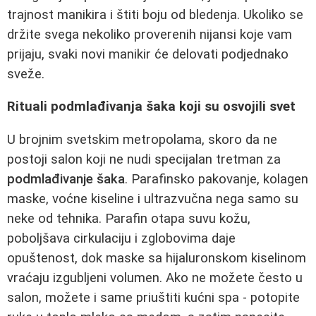
trajnost manikira i štiti boju od bledenja. Ukoliko se
držite svega nekoliko proverenih nijansi koje vam
prijaju, svaki novi manikir će delovati podjednako
sveže.
Rituali podmlađivanja šaka koji su osvojili svet
U brojnim svetskim metropolama, skoro da ne
postoji salon koji ne nudi specijalan tretman za
podmlađivanje šaka
. Parafinsko pakovanje, kolagen
maske, voćne kiseline i ultrazvučna nega samo su
neke od tehnika. Parafin otapa suvu kožu,
poboljšava cirkulaciju i zglobovima daje
opuštenost, dok maske sa hijaluronskom kiselinom
vraćaju izgubljeni volumen. Ako ne možete često u
salon, možete i same priuštiti kućni spa - potopite