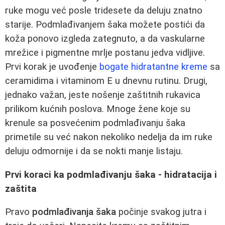
ruke mogu već posle tridesete da deluju znatno
starije. Podmlađivanjem šaka možete postići da
koža ponovo izgleda zategnuto, a da vaskularne
mrežice i pigmentne mrlje postanu jedva vidljive.
Prvi korak je uvođenje
bogate hidratantne kreme
sa
ceramidima i vitaminom E u dnevnu rutinu. Drugi,
jednako važan, jeste nošenje zaštitnih rukavica
prilikom kućnih poslova. Mnoge žene koje su
krenule sa posvećenim podmlađivanju šaka
primetile su već nakon nekoliko nedelja da im ruke
deluju odmornije i da se nokti manje listaju.
Prvi koraci ka podmlađivanju šaka - hidratacija i
zaštita
Pravo
podmlađivanja šaka
počinje svakog jutra i