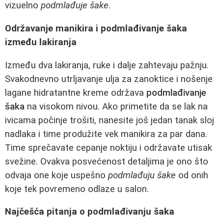
vizuelno
podmlađuje šake
.
Održavanje manikira i podmlađivanje šaka
između lakiranja
Između dva lakiranja, ruke i dalje zahtevaju pažnju.
Svakodnevno utrljavanje ulja za zanoktice i nošenje
lagane hidratantne kreme održava
podmlađivanje
šaka
na visokom nivou. Ako primetite da se lak na
ivicama počinje trošiti, nanesite još jedan tanak sloj
nadlaka i time produžite vek manikira za par dana.
Time sprečavate cepanje noktiju i održavate utisak
svežine. Ovakva posvećenost detaljima je ono što
odvaja one koje uspešno
podmlađuju šake
od onih
koje tek povremeno odlaze u salon.
Najčešća pitanja o podmlađivanju šaka