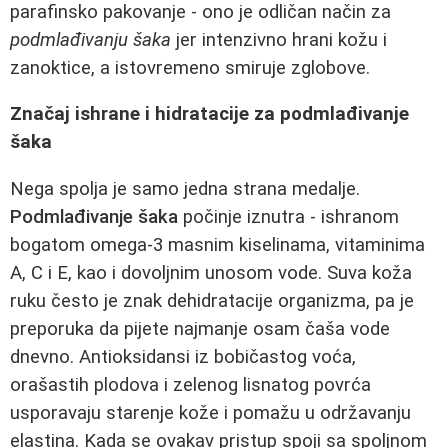
parafinsko pakovanje - ono je odličan način za
podmlađivanju šaka
jer intenzivno hrani kožu i
zanoktice, a istovremeno smiruje zglobove.
Značaj ishrane i hidratacije za podmlađivanje
šaka
Nega spolja je samo jedna strana medalje.
Podmlađivanje šaka
počinje iznutra - ishranom
bogatom omega-3 masnim kiselinama, vitaminima
A, C i E, kao i dovoljnim unosom vode. Suva koža
ruku često je znak dehidratacije organizma, pa je
preporuka da pijete najmanje osam čaša vode
dnevno. Antioksidansi iz bobičastog voća,
orašastih plodova i zelenog lisnatog povrća
usporavaju starenje kože i pomažu u održavanju
elastina. Kada se ovakav pristup spoji sa spoljnom