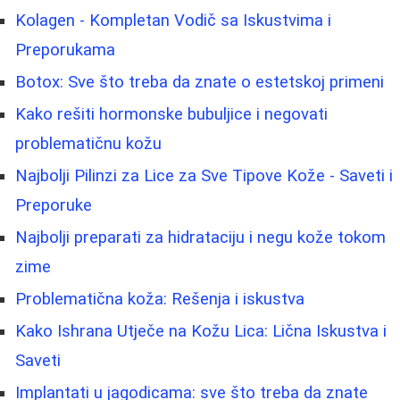
Kolagen - Kompletan Vodič sa Iskustvima i
Preporukama
Botox: Sve što treba da znate o estetskoj primeni
Kako rešiti hormonske bubuljice i negovati
problematičnu kožu
Najbolji Pilinzi za Lice za Sve Tipove Kože - Saveti i
Preporuke
Najbolji preparati za hidrataciju i negu kože tokom
zime
Problematična koža: Rešenja i iskustva
Kako Ishrana Utječe na Kožu Lica: Lična Iskustva i
Saveti
Implantati u jagodicama: sve što treba da znate