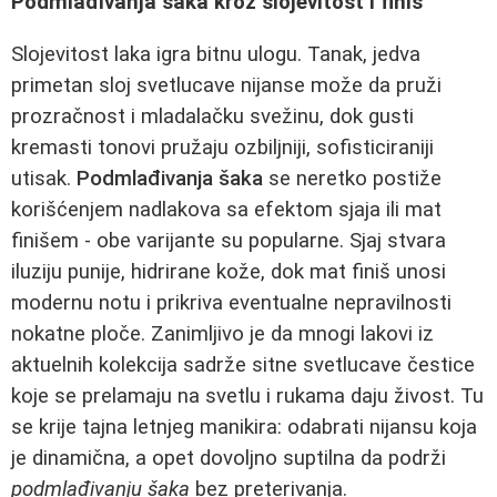
Podmlađivanja šaka kroz slojevitost i finiš
Slojevitost laka igra bitnu ulogu. Tanak, jedva
primetan sloj svetlucave nijanse može da pruži
prozračnost i mladalačku svežinu, dok gusti
kremasti tonovi pružaju ozbiljniji, sofisticiraniji
utisak.
Podmlađivanja šaka
se neretko postiže
korišćenjem nadlakova sa efektom sjaja ili mat
finišem - obe varijante su popularne. Sjaj stvara
iluziju punije, hidrirane kože, dok mat finiš unosi
modernu notu i prikriva eventualne nepravilnosti
nokatne ploče. Zanimljivo je da mnogi lakovi iz
aktuelnih kolekcija sadrže sitne svetlucave čestice
koje se prelamaju na svetlu i rukama daju živost. Tu
se krije tajna letnjeg manikira: odabrati nijansu koja
je dinamična, a opet dovoljno suptilna da podrži
podmlađivanju šaka
bez preterivanja.