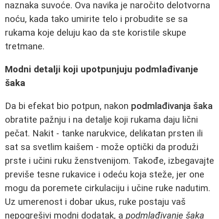
naznaka suvoće. Ova navika je naročito delotvorna
noću, kada tako umirite telo i probudite se sa
rukama koje deluju kao da ste koristile skupe
tretmane.
Modni detalji koji upotpunjuju podmlađivanje
šaka
Da bi efekat bio potpun, nakon
podmlađivanja šaka
obratite pažnju i na detalje koji rukama daju lični
pečat. Nakit - tanke narukvice, delikatan prsten ili
sat sa svetlim kaišem - može optički da produži
prste i učini ruku ženstvenijom. Takođe, izbegavajte
previše tesne rukavice i odeću koja steže, jer one
mogu da poremete cirkulaciju i učine ruke nadutim.
Uz umerenost i dobar ukus, ruke postaju vaš
nepogrešivi modni dodatak, a
podmlađivanje šaka