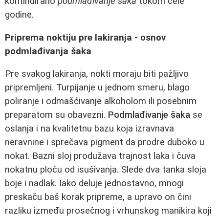
kontinuirano
podmlađivanje šaka
tokom cele
godine.
Priprema noktiju pre lakiranja - osnov
podmlađivanja šaka
Pre svakog lakiranja, nokti moraju biti pažljivo
pripremljeni. Turpijanje u jednom smeru, blago
poliranje i odmašćivanje alkoholom ili posebnim
preparatom su obavezni.
Podmlađivanje šaka
se
oslanja i na kvalitetnu bazu koja izravnava
neravnine i sprečava pigment da prodre duboko u
nokat. Bazni sloj produžava trajnost laka i čuva
nokatnu ploču od isušivanja. Slede dva tanka sloja
boje i nadlak. Iako deluje jednostavno, mnogi
preskaču baš korak pripreme, a upravo on čini
razliku između prosečnog i vrhunskog manikira koji