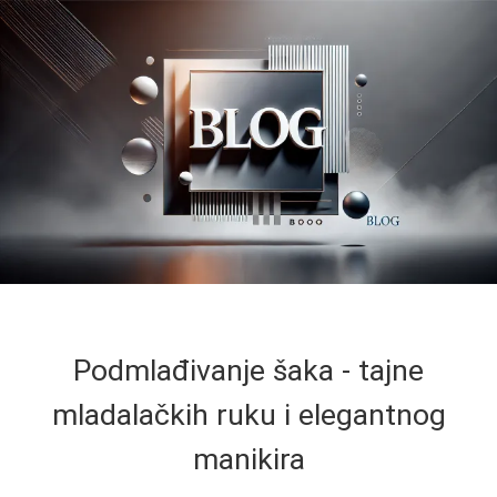
Podmlađivanje šaka - tajne
mladalačkih ruku i elegantnog
manikira