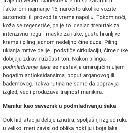
traje do večeri. Nanesite kremu sa zaštitnim
faktorom najmanje 15, naročito ukoliko vozite
automobil ili provodite vreme napolju. Tokom noći,
koža se regeneriše, pa je to idealan trenutak za
intenzivnu negu - maske za ruke, guste hranljive
kreme i piling jednom nedeljno čine čuda. Piling
uklanja mrtve ćelije i podstiče cirkulaciju, čime ruke
dobijaju zdrav, ružičast ton. Nakon pilinga,
podmlađivanje šaka
se nastavlja umirujućim uljem
bogatim antioksidansima, poput arganovog ili
bademovog. Takva rutina ne samo da popravlja
izgled, već i produžava trajnost manikira.
Manikir kao saveznik u podmlađivanju šaka
Dok hidratacija deluje iznutra, spoljašnji izgled ruku
u velikoj meri zavisi od oblika noktiju i boje laka.