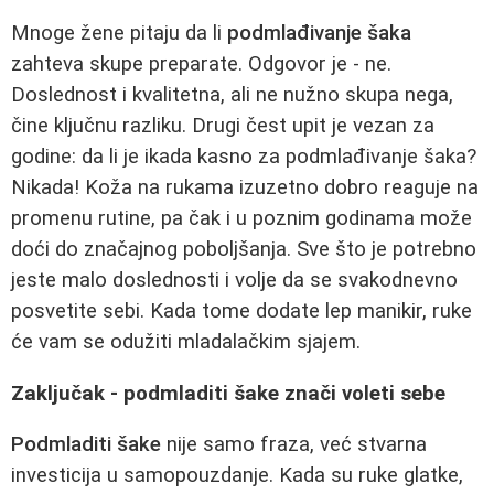
Mnoge žene pitaju da li
podmlađivanje šaka
zahteva skupe preparate. Odgovor je - ne.
Doslednost i kvalitetna, ali ne nužno skupa nega,
čine ključnu razliku. Drugi čest upit je vezan za
godine: da li je ikada kasno za podmlađivanje šaka?
Nikada! Koža na rukama izuzetno dobro reaguje na
promenu rutine, pa čak i u poznim godinama može
doći do značajnog poboljšanja. Sve što je potrebno
jeste malo doslednosti i volje da se svakodnevno
posvetite sebi. Kada tome dodate lep manikir, ruke
će vam se odužiti mladalačkim sjajem.
Zaključak - podmladiti šake znači voleti sebe
Podmladiti šake
nije samo fraza, već stvarna
investicija u samopouzdanje. Kada su ruke glatke,