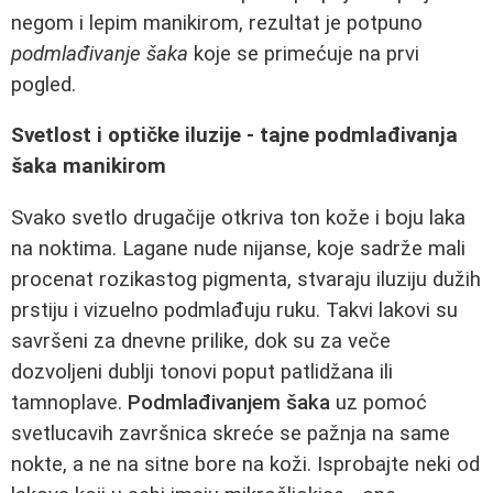
negom i lepim manikirom, rezultat je potpuno
podmlađivanje šaka
koje se primećuje na prvi
pogled.
Svetlost i optičke iluzije - tajne podmlađivanja
šaka manikirom
Svako svetlo drugačije otkriva ton kože i boju laka
na noktima. Lagane nude nijanse, koje sadrže mali
procenat rozikastog pigmenta, stvaraju iluziju dužih
prstiju i vizuelno podmlađuju ruku. Takvi lakovi su
savršeni za dnevne prilike, dok su za veče
dozvoljeni dublji tonovi poput patlidžana ili
tamnoplave.
Podmlađivanjem šaka
uz pomoć
svetlucavih završnica skreće se pažnja na same
nokte, a ne na sitne bore na koži. Isprobajte neki od