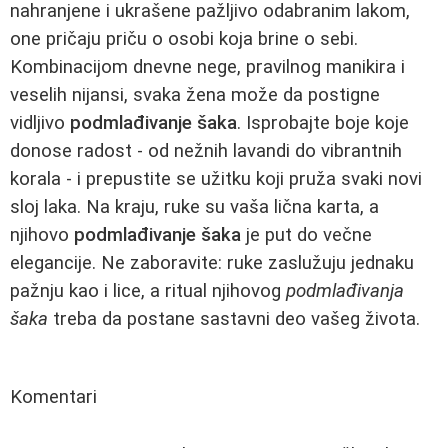
nahranjene i ukrašene pažljivo odabranim lakom,
one pričaju priču o osobi koja brine o sebi.
Kombinacijom dnevne nege, pravilnog manikira i
veselih nijansi, svaka žena može da postigne
vidljivo
podmlađivanje šaka
. Isprobajte boje koje
donose radost - od nežnih lavandi do vibrantnih
korala - i prepustite se užitku koji pruža svaki novi
sloj laka. Na kraju, ruke su vaša lična karta, a
njihovo
podmlađivanje šaka
je put do večne
elegancije. Ne zaboravite: ruke zaslužuju jednaku
pažnju kao i lice, a ritual njihovog
podmlađivanja
šaka
treba da postane sastavni deo vašeg života.
Komentari