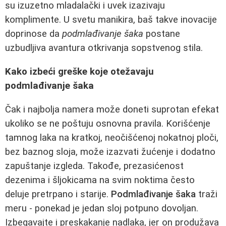
su izuzetno mladalački i uvek izazivaju
komplimente. U svetu manikira, baš takve inovacije
doprinose da
podmlađivanje šaka
postane
uzbudljiva avantura otkrivanja sopstvenog stila.
Kako izbeći greške koje otežavaju
podmlađivanje šaka
Čak i najbolja namera može doneti suprotan efekat
ukoliko se ne poštuju osnovna pravila. Korišćenje
tamnog laka na kratkoj, neočišćenoj nokatnoj ploči,
bez baznog sloja, može izazvati žućenje i dodatno
zapuštanje izgleda. Takođe, prezasićenost
dezenima i šljokicama na svim noktima često
deluje pretrpano i starije.
Podmlađivanje šaka
traži
meru - ponekad je jedan sloj potpuno dovoljan.
Izbegavajte i preskakanje nadlaka, jer on produžava