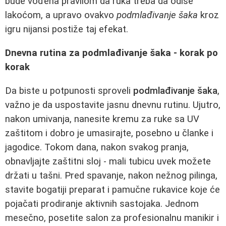
bude vođena pravilom da ruka treba da odiše
lakoćom, a upravo ovakvo
podmlađivanje šaka
kroz
igru nijansi postiže taj efekat.
Dnevna rutina za podmlađivanje šaka - korak po
korak
Da biste u potpunosti sproveli
podmlađivanje šaka
,
važno je da uspostavite jasnu dnevnu rutinu. Ujutro,
nakon umivanja, nanesite kremu za ruke sa UV
zaštitom i dobro je umasirajte, posebno u članke i
jagodice. Tokom dana, nakon svakog pranja,
obnavljajte zaštitni sloj - mali tubicu uvek možete
držati u tašni. Pred spavanje, nakon nežnog pilinga,
stavite bogatiji preparat i pamučne rukavice koje će
pojačati prodiranje aktivnih sastojaka. Jednom
mesečno, posetite salon za profesionalnu manikir i