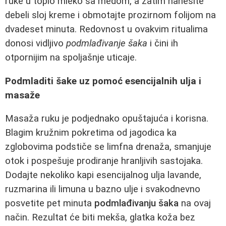
ruke u toplo mleko sa medom, a zatim nanesite
debeli sloj kreme i obmotajte prozirnom folijom na
dvadeset minuta. Redovnost u ovakvim ritualima
donosi vidljivo
podmlađivanje šaka
i čini ih
otpornijim na spoljašnje uticaje.
Podmladiti šake uz pomoć esencijalnih ulja i
masaže
Masaža ruku je podjednako opuštajuća i korisna.
Blagim kružnim pokretima od jagodica ka
zglobovima podstiče se limfna drenaža, smanjuje
otok i pospešuje prodiranje hranljivih sastojaka.
Dodajte nekoliko kapi esencijalnog ulja lavande,
ruzmarina ili limuna u bazno ulje i svakodnevno
posvetite pet minuta
podmlađivanju šaka
na ovaj
način. Rezultat će biti mekša, glatka koža bez