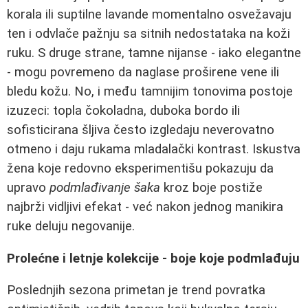
korala ili suptilne lavande momentalno osvežavaju
ten i odvlače pažnju sa sitnih nedostataka na koži
ruku. S druge strane, tamne nijanse - iako elegantne
- mogu povremeno da naglase proširene vene ili
bledu kožu. No, i među tamnijim tonovima postoje
izuzeci: topla čokoladna, duboka bordo ili
sofisticirana šljiva često izgledaju neverovatno
otmeno i daju rukama mladalački kontrast. Iskustva
žena koje redovno eksperimentišu pokazuju da
upravo
podmlađivanje šaka
kroz boje postiže
najbrži vidljivi efekat - već nakon jednog manikira
ruke deluju negovanije.
Prolećne i letnje kolekcije - boje koje podmlađuju
Poslednjih sezona primetan je trend povratka