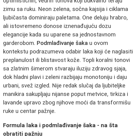
optimističnih, vedrih tonova koji bukvalno teraju
zimu sa ruku. Neon zelena, sočna kajsija i ciklama
ljubičasta dominiraju paletama. One deluju hrabro,
ali istovremeno donose iznenađujuću dozu
elegancije kada su uparene sa jednostavnom
garderobom.
Podmlađivanje šaka
u ovom
kontekstu podrazumeva odabir laka koji će naglasiti
preplanulost ili blistavost kože. Topli koralni tonovi
sa zlatnim šimerom stvaraju iluziju zdravog sjaja,
dok hladni plavi i zeleni razbijaju monotoniju i daju
urbani, svež izgled. Nije redak slučaj da ljubiteljke
manikira sakupljaju nijanse poput metvice, tirkiza i
lavande upravo zbog njihove moći da transformišu
ruke u centar pažnje.
Formula laka i podmlađivanje šaka - na šta
obratiti pažnju