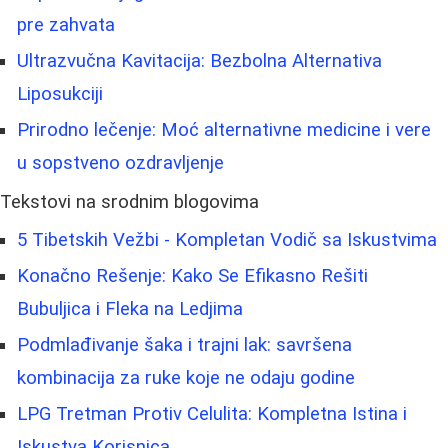
pre zahvata
Ultrazvučna Kavitacija: Bezbolna Alternativa
Liposukciji
Prirodno lečenje: Moć alternativne medicine i vere
u sopstveno ozdravljenje
Tekstovi na srodnim blogovima
5 Tibetskih Vežbi - Kompletan Vodič sa Iskustvima
Konačno Rešenje: Kako Se Efikasno Rešiti
Bubuljica i Fleka na Ledjima
Podmlađivanje šaka i trajni lak: savršena
kombinacija za ruke koje ne odaju godine
LPG Tretman Protiv Celulita: Kompletna Istina i
Iskustva Korisnica