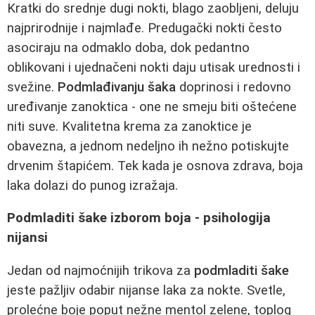
Kratki do srednje dugi nokti, blago zaobljeni, deluju
najprirodnije i najmlađe. Predugački nokti često
asociraju na odmaklo doba, dok pedantno
oblikovani i ujednačeni nokti daju utisak urednosti i
svežine.
Podmlađivanju šaka
doprinosi i redovno
uređivanje zanoktica - one ne smeju biti oštećene
niti suve. Kvalitetna krema za zanoktice je
obavezna, a jednom nedeljno ih nežno potiskujte
drvenim štapićem. Tek kada je osnova zdrava, boja
laka dolazi do punog izražaja.
Podmladiti šake izborom boja - psihologija
nijansi
Jedan od najmoćnijih trikova za
podmladiti šake
jeste pažljiv odabir nijanse laka za nokte. Svetle,
prolećne boje poput nežne mentol zelene, toplog