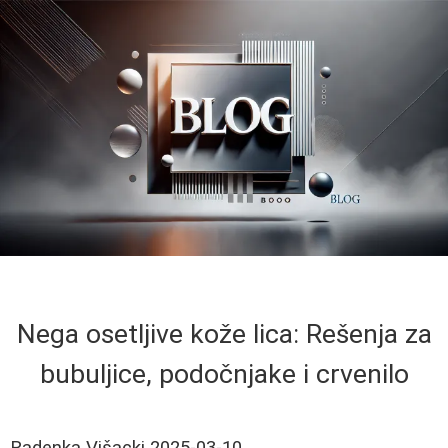
Nega osetljive kože lica: Rešenja za
bubuljice, podočnjake i crvenilo
Radenka Višacki
2025-03-10