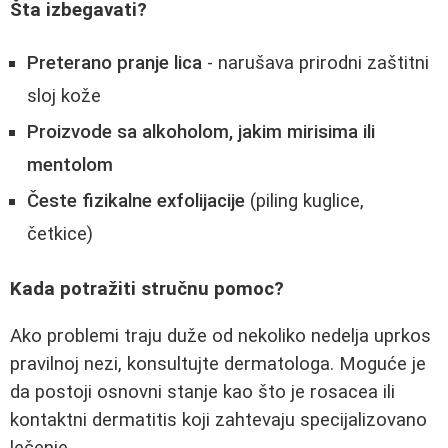
Šta izbegavati?
Preterano pranje lica
- narušava prirodni zaštitni
sloj kože
Proizvode sa alkoholom, jakim mirisima ili
mentolom
Česte fizikalne exfolijacije
(piling kuglice,
četkice)
Kada potražiti stručnu pomoc?
Ako problemi traju duže od nekoliko nedelja uprkos
pravilnoj nezi, konsultujte dermatologa. Moguće je
da postoji osnovni stanje kao što je rosacea ili
kontaktni dermatitis koji zahtevaju specijalizovano
lečenje.