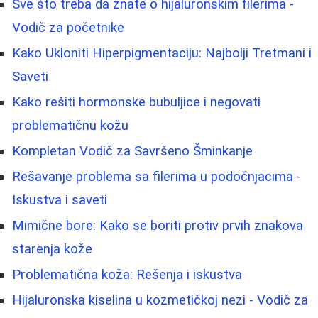
Sve što treba da znate o hijaluronskim filerima -
Vodič za početnike
Kako Ukloniti Hiperpigmentaciju: Najbolji Tretmani i
Saveti
Kako rešiti hormonske bubuljice i negovati
problematičnu kožu
Kompletan Vodič za Savršeno Šminkanje
Rešavanje problema sa filerima u podočnjacima -
Iskustva i saveti
Mimične bore: Kako se boriti protiv prvih znakova
starenja kože
Problematična koža: Rešenja i iskustva
Hijaluronska kiselina u kozmetičkoj nezi - Vodič za