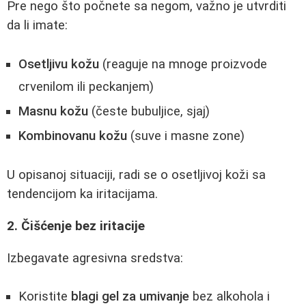
Pre nego što počnete sa negom, važno je utvrditi
da li imate:
Osetljivu kožu
(reaguje na mnoge proizvode
crvenilom ili peckanjem)
Masnu kožu
(česte bubuljice, sjaj)
Kombinovanu kožu
(suve i masne zone)
U opisanoj situaciji, radi se o osetljivoj koži sa
tendencijom ka iritacijama.
2. Čišćenje bez iritacije
Izbegavate agresivna sredstva:
Koristite
blagi gel za umivanje
bez alkohola i