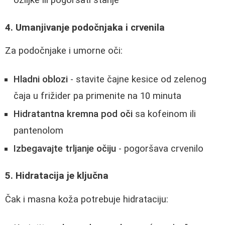
ožiljke ili pogoršati stanje
4. Umanjivanje podočnjaka i crvenila
Za podočnjake i umorne oči:
Hladni oblozi
- stavite čajne kesice od zelenog
čaja u frižider pa primenite na 10 minuta
Hidratantna kremna pod oči
sa kofeinom ili
pantenolom
Izbegavajte trljanje očiju
- pogoršava crvenilo
5. Hidratacija je ključna
Čak i masna koža potrebuje hidrataciju: