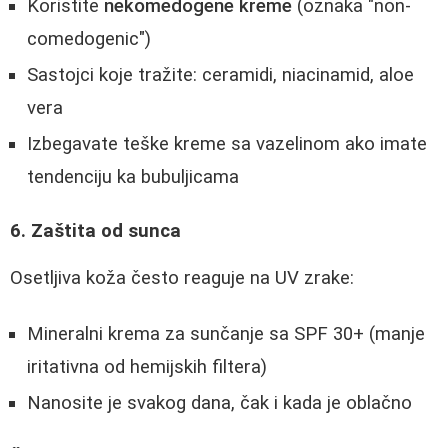
Koristite
nekomedogene kreme
(oznaka "non-
comedogenic")
Sastojci koje tražite: ceramidi, niacinamid, aloe
vera
Izbegavate teške kreme sa vazelinom ako imate
tendenciju ka bubuljicama
6. Zaštita od sunca
Osetljiva koža često reaguje na UV zrake:
Mineralni krema za sunčanje sa SPF 30+ (manje
iritativna od hemijskih filtera)
Nanosite je svakog dana, čak i kada je oblačno