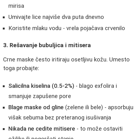
mirisa
Umivajte lice najviše dva puta dnevno
Koristite mlaku vodu - vrela pojačava crvenilo
3. Rešavanje bubuljica i mitisera
Crne maske često iritiraju osetljivu kožu. Umesto
toga probajte:
Salicilna kiselina (0.5-2%)
- blago exfolira i
smanjuje zapušene pore
Blage maske od gline
(zelene ili bele) - apsorbuju
višak sebuma bez preteranog isušivanja
Nikada ne cedite mitisere
- to može ostaviti