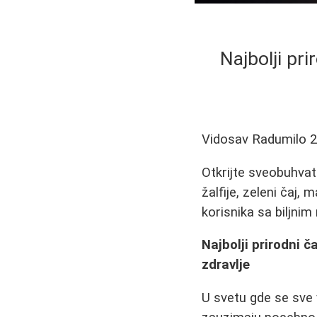
Najbolji pri
Vidosav Radumilo
2
Otkrijte sveobuhvatn
žalfije, zeleni čaj,
korisnika sa biljnim
Najbolji prirodni č
zdravlje
U svetu gde se sve 