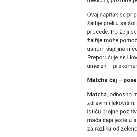
medicini, poznata p
Ovaj napitak se pri
žalfije preliju se š
procede. Po želji se
žalfije
može pomoći u
usnom šupljinom čes
Preporučuje se i ko
umeren – prekomern
Matcha čaj – pose
Matcha
, odnosno
m
zdravim i lekovitim
ističu brojne pozit
mača čaja jeste u
za razliku od zeleno