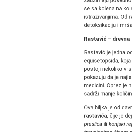
zauzimaju posebno m
se sa kolena na kol
istraživanjima. Od r
detoksikaciju i mrša
Rastavić – drevna 
Rastavić je jedna od 
equisetopsida, koja
postoji nekoliko vrs
pokazuju da je najle
medicini. Oprez je n
sadrži manje količi
Ova biljka je od da
rastavića
, čije je 
preslica
ili
konjski re