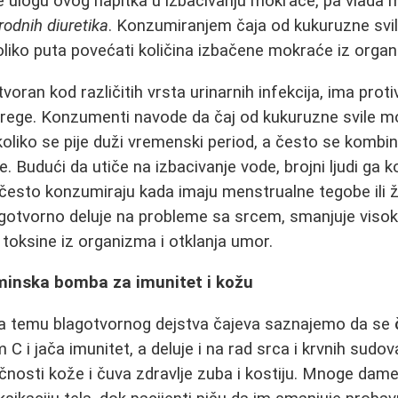
ulogu ovog napitka u izbacivanju mokraće, pa vlada mi
irodnih diuretika
. Konzumiranjem čaja od kukuruzne svil
liko puta povećati količina izbačene mokraće iz orga
tvoran kod različitih vrsta urinarnih infekcija, ima prot
brege. Konzumenti navode da čaj od kukuruzne svile m
liko se pije duži vremenski period, a često se kombi
ve. Budući da utiče na izbacivanje vode, brojni ljudi ga 
često konzumiraju kada imaju menstrualne tegobe ili ž
gotvorno deluje na probleme sa srcem, smanjuje visok k
 toksine iz organizma i otklanja umor.
aminska bomba za imunitet i kožu
 na temu blagotvornog dejstva čajeva saznajemo da se
m C i jača imunitet, a deluje i na rad srca i krvnih sudov
čnosti kože i čuva zdravlje zuba i kostiju. Mnoge dam