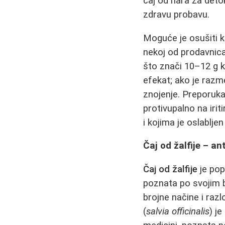
čaj od nara za deto
zdravu probavu.
Moguće je osušiti ko
nekoj od prodavnica
što znači 10–12 g k
efekat; ako je razm
znojenje. Preporuka
protivupalno na irit
i kojima je oslablje
Čaj od žalfije – an
Čaj od žalfije
je popu
poznata po svojim b
brojne načine i razl
(
salvia officinalis
) j