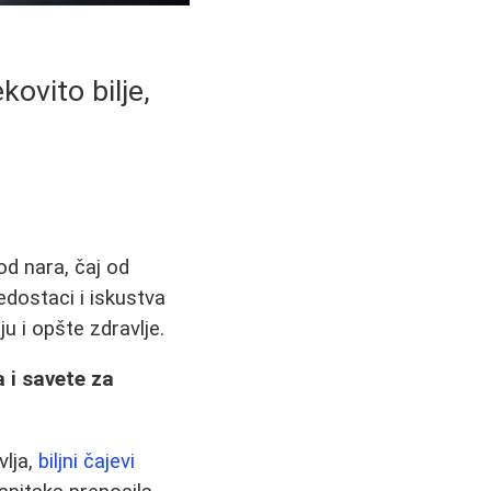
kovito bilje,
od nara, čaj od
edostaci i iskustva
u i opšte zdravlje.
a i savete za
vlja,
biljni čajevi