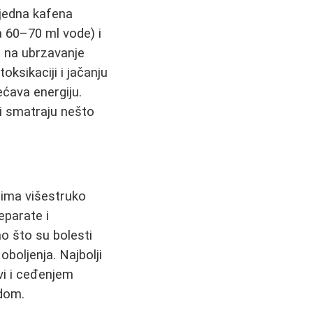
(jedna kafena
a 60–70 ml vode) i
 na ubrzavanje
ksikaciji i jačanju
ćava energiju.
i smatraju nešto
ima višestruko
eparate i
ao što su bolesti
oboljenja. Najbolji
vi i ceđenjem
edom.