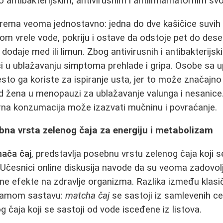
o antibakterijskim, antivirusnim i antiinflamatornim sv
prema veoma jednostavno: jedna do dve kašičice suvih il
oljom vrele vode, pokriju i ostave da odstoje pet do des
 dodaje med ili limun. Zbog antivirusnih i antibakterijs
 ublažavanju simptoma prehlade i gripa. Osobe sa upa
to ga koriste za ispiranje usta, jer to može značajno 
d žena u menopauzi za ublažavanje valunga i nesanice. 
a konzumacija može izazvati mučninu i povraćanje.
bna vrsta zelenog čaja za energiju i metabolizam
ača čaj
, predstavlja posebnu vrstu zelenog čaja koji
. Učesnici online diskusija navode da su veoma zadovol
ivne efekte na zdravlje organizma. Razlika između klasi
 samom sastavu:
matcha čaj
se sastoji iz samlevenih celi
g čaja koji se sastoji od vode isceđene iz listova.