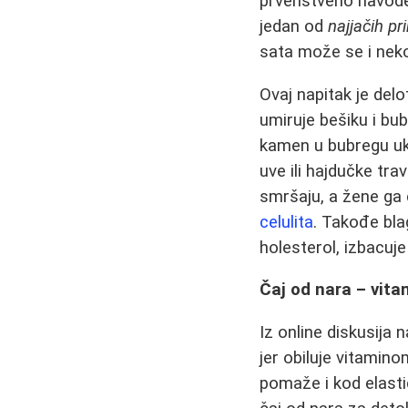
prvenstveno navode 
jedan od
najjačih pr
sata može se i neko
Ovaj napitak je delo
umiruje bešiku i bu
kamen u bubregu uko
uve ili hajdučke tra
smršaju, a žene ga 
celulita
. Takođe bla
holesterol, izbacuje
Čaj od nara – vit
Iz online diskusija
jer obiluje vitamino
pomaže i kod elasti