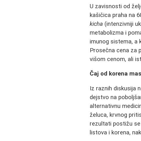
U zavisnosti od žel
kašičica praha na 6
kicha
(intenzivniji 
metabolizma i pomaž
imunog sistema, a k
Prosečna cena za p
višom cenom, ali is
Čaj od korena masl
Iz raznih diskusija 
dejstvo na poboljša
alternativnu medicin
želuca, krvnog priti
rezultati postižu s
listova i korena, 