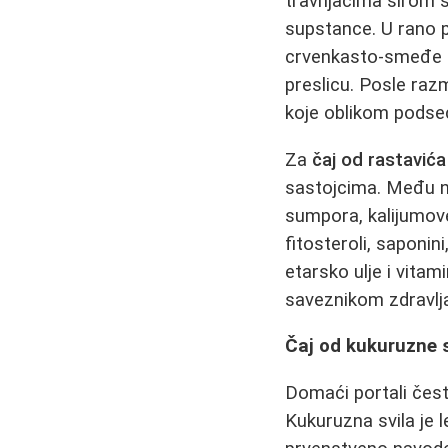
travnjacima širom sv
supstance. U rano p
crvenkasto-smeđe st
preslicu. Posle razm
koje oblikom podseć
Za
čaj od rastavića
sastojcima. Među nj
sumpora, kalijumove s
fitosteroli, saponin
etarsko ulje i vitam
saveznikom zdravlj
Čaj od kukuruzne sv
Domaći portali čes
Kukuruzna svila je l