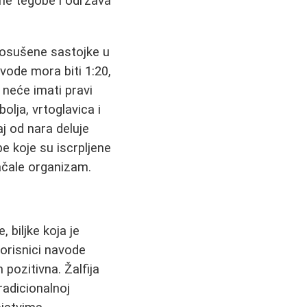
vne tegobe i održava
ć osušene sastojke u
vode mora biti 1:20,
 neće imati pravi
lja, vrtoglavica i
j od nara deluje
be koje su iscrpljene
jačale organizam.
, biljke koja je
korisnici navode
pozitivna. Žalfija
tradicionalnoj