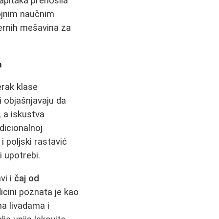
apitaka prenosila
rojnim naučnim
odernih mešavina za
a
erak klase
i objašnjavaju da
, a iskustva
adicionalnoj
i poljski rastavić
i upotrebi.
vi i
čaj od
dicini poznata je kao
na livadama i