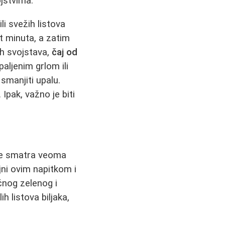
ojstvima.
i svežih listova
et minuta, a zatim
kih svojstava,
čaj od
ljenim grlom ili
smanjiti upalu.
Ipak, važno je biti
 se smatra veoma
jni ovim napitkom i
čnog zelenog i
h listova biljaka,