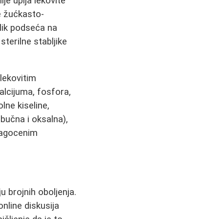
je upija lekovite
e žućkasto-
lik podseća na
terilne stabljike
 lekovitim
alcijuma, fosfora,
olne kiseline,
abučna i oksalna),
dragocenim
ju brojnih oboljenja.
online diskusija