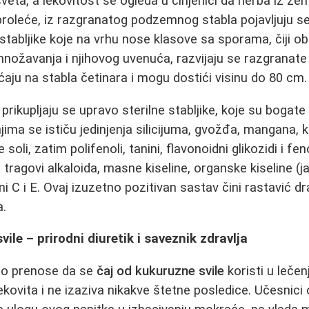
eta, a lekovitost se ogleda u činjenici da herba iz zeml
roleće, iz razgranatog podzemnog stabla pojavljuju s
abljike koje na vrhu nose klasove sa sporama, čiji ob
nožavanja i njihovog uvenuća, razvijaju se razgranate s
aju na stabla četinara i mogu dostići visinu do 80 cm.
prikupljaju se upravo sterilne stabljike, koje su bogate
ima se ističu jedinjenja silicijuma, gvožđa, mangana, k
oli, zatim polifenoli, tanini, flavonoidni glikozidi i fen
i, tragovi alkaloida, masne kiseline, organske kiseline (j
ini C i E. Ovaj izuzetno pozitivan sastav čini rastavić 
a.
ile – prirodni diuretik i saveznik zdravlja
to prenose da se
čaj od kukuruzne svile
koristi u lečen
ekovita i ne izaziva nikakve štetne posledice. Učesnici 