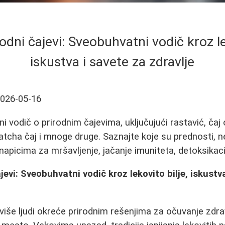
rodni čajevi: Sveobuhvatni vodič kroz le
iskustva i savete za zdravlje
026-05-16
i vodič o prirodnim čajevima, uključujući rastavić, čaj 
 matcha čaj i mnoge druge. Saznajte koje su prednosti, n
 napicima za mršavljenje, jačanje imuniteta, detoksikacij
ajevi: Sveobuhvatni vodič kroz lekovito bilje, iskustv
više ljudi okreće prirodnim rešenjima za očuvanje zdra