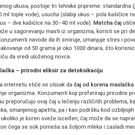
jenog ukusa, postoje tri tehnike pripreme: standardna 
0 ml tople vode),
usucha
(slabiji ukus – pola kašičice n
ukus – dve kašičice na 30–40 ml vode).
Matcha čaj
utiče
e u sagorevanju masti iz organizma, koristi se pri deto
onzumenti navode da ih smiruje, umanjuje stres i pove
akovanje od 50 grama je oko 1000 dinara, što korisnic
tiču da vredi uloženog novca.
ačka – prirodni eliksir za detoksikaciju
na internetu stiče se utisak da
čaj od korena maslačka
nje organizma. Konzumenti koji preferiraju prirodne pr
u preporučuju ovaj čaj u lečenju različitih problema, k
ska, smanjenog apetita, pa i kao podršku kod ozbiljnijih 
e ukoliko je koren sveže isceđen; čaj može da se napra
nakon čega se sok pomeša sa šoljom mleka i zasladi m