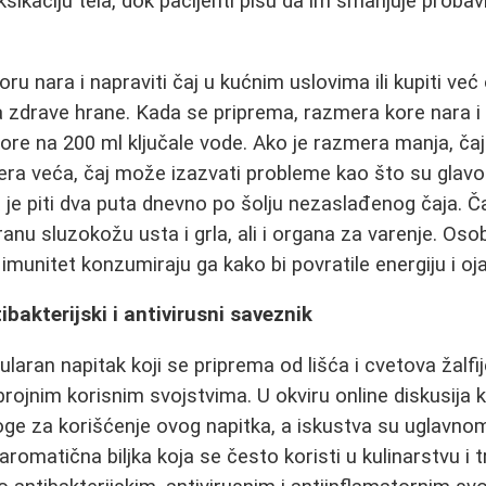
ksikaciju tela, dok pacijenti pišu da im smanjuje proba
ru nara i napraviti čaj u kućnim uslovima ili kupiti ve
 zdrave hrane. Kada se priprema, razmera kore nara i 
ore na 200 ml ključale vode. Ako je razmera manja, čaj
era veća, čaj može izazvati probleme kao što su glavobo
 je piti dva puta dnevno po šolju nezaslađenog čaja. Ča
iranu sluzokožu usta i grla, ali i organa za varenje. Oso
n imunitet konzumiraju ga kako bi povratile energiju i o
tibakterijski i antivirusni saveznik
laran napitak koji se priprema od lišća i cvetova žalfije
rojnim korisnim svojstvima. U okviru online diskusija 
oge za korišćenje ovog napitka, a iskustva su uglavnom 
e aromatična biljka koja se često koristi u kulinarstvu i 