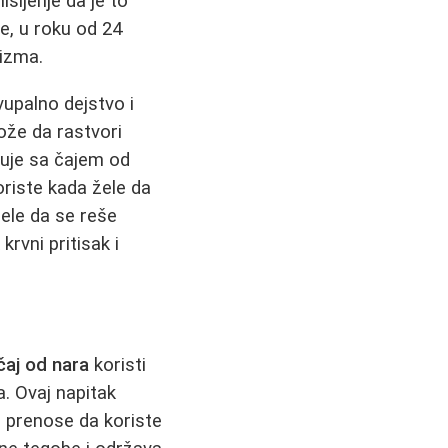
šljenje da je to
e, u roku od 24
nizma.
ivupalno dejstvo i
ože da rastvori
nuje sa čajem od
koriste kada žele da
ele da se reše
rvni pritisak i
čaj od nara
koristi
a. Ovaj napitak
e prenose da koriste