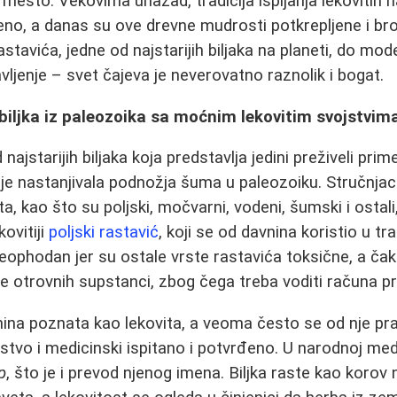
esto. Vekovima unazad, tradicija ispijanja lekovitih n
eno, a danas su ove drevne mudrosti potkrepljene i b
astavića, jedne od najstarijih biljaka na planeti, do m
vljenje – svet čajeva je neverovatno raznolik i bogat.
biljka iz paleozoika sa moćnim lekovitim svojstvim
najstarijih biljaka koja predstavlja jedini preživeli prim
 je nastanjivala podnožja šuma u paleozoiku. Stručnjac
ta, kao što su poljski, močvarni, vodeni, šumski i ostali
kovitiji
poljski rastavić
, koji se od davnina koristio u tr
eophodan jer su ostale vrste rastavića toksične, a čak 
ne otrovnih supstanci, zbog čega treba voditi računa pr
vnina poznata kao lekovita, a veoma često se od nje pra
dejstvo i medicinski ispitano i potvrđeno. U narodnoj me
p
, što je i prevod njenog imena. Biljka raste kao korov 