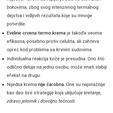
bokovima
, zbog svog intenzivnog termalnog
dejstva i vidljivih rezultata koje su mnoge
potvrdile.
Eveline crvena termo krema
je takođe veoma
efikasna, posebno protiv celulita, ali zahteva
oprez kod problema sa krvnim sudovima.
Individualna reakcija kože je presudna. Ono što
odlično deluje na jednu osobu, može imati slabiji
efekat na drugu.
Nijedna krema
nije čarobna
. One su najsnažnije
kao deo šire strategije koja uključuje
kretanje,
zdravo jelovnik i dovoljno tečnosti
.