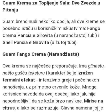
Guam Krema za Topljenje Sala: Dve Zvezde u
Pitanju
Guam brend nudi nekoliko opcija, ali dve kreme se
posebno ističu u korisničkim iskustvima:
Fango
Crema Pancia e Girovita
(u narandžastoj tubi) i
Snell Pancia e Girovita
(u žutoj tubi).
Guam Fango Crema (Narandžasta)
Ova krema se najčešće preporučuje. Ima
glinastu,
nešto gušću teksturu
i karakteriše je
izražen
termalni efekat
- intenzivno greje i peče nakon
nanošenja, uz primetno crvenilo kože. Mnoge
korisnice navode da ovaj osećaj, iako jak, nije
nepodnošljiv i da se koža brzo navikne.
Mirise na
citrus
, a lako se razmazuje. Glavna namena joj je