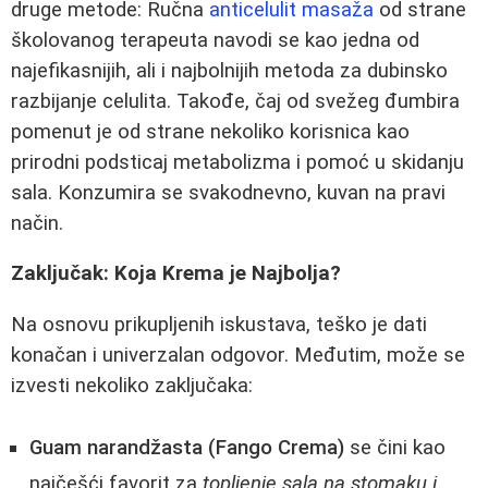
druge metode: Ručna
anticelulit masaža
od strane
školovanog terapeuta navodi se kao jedna od
najefikasnijih, ali i najbolnijih metoda za dubinsko
razbijanje celulita. Takođe, čaj od svežeg đumbira
pomenut je od strane nekoliko korisnica kao
prirodni podsticaj metabolizma i pomoć u skidanju
sala. Konzumira se svakodnevno, kuvan na pravi
način.
Zaključak: Koja Krema je Najbolja?
Na osnovu prikupljenih iskustava, teško je dati
konačan i univerzalan odgovor. Međutim, može se
izvesti nekoliko zaključaka:
Guam narandžasta (Fango Crema)
se čini kao
najčešći favorit za
topljenje sala na stomaku i