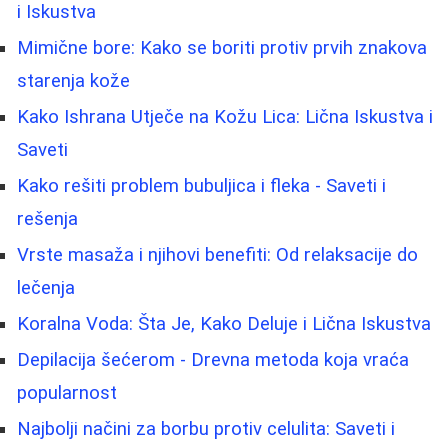
i Iskustva
Mimične bore: Kako se boriti protiv prvih znakova
starenja kože
Kako Ishrana Utječe na Kožu Lica: Lična Iskustva i
Saveti
Kako rešiti problem bubuljica i fleka - Saveti i
rešenja
Vrste masaža i njihovi benefiti: Od relaksacije do
lečenja
Koralna Voda: Šta Je, Kako Deluje i Lična Iskustva
Depilacija šećerom - Drevna metoda koja vraća
popularnost
Najbolji načini za borbu protiv celulita: Saveti i