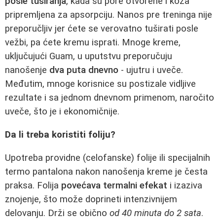
posle tuširanja
, kada su pore otvorene i koža
pripremljena za apsorpciju. Nanos pre treninga nije
preporučljiv jer ćete se verovatno tuširati posle
vežbi, pa ćete kremu isprati. Mnoge kreme,
uključujući Guam, u uputstvu preporučuju
nanošenje
dva puta dnevno
- ujutru i uveče.
Međutim, mnoge korisnice su postizale vidljive
rezultate i sa jednom dnevnom primenom, naročito
uveče, što je i ekonomičnije.
Da li treba koristiti foliju?
Upotreba providne (celofanske) folije ili specijalnih
termo pantalona nakon nanošenja kreme je česta
praksa. Folija
povećava termalni efekat
i izaziva
znojenje, što može doprineti intenzivnijem
delovanju. Drži se obično
od 40 minuta do 2 sata
.