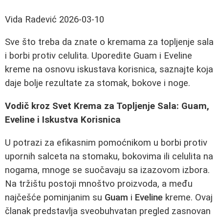
Vida Radević
2026-03-10
Sve što treba da znate o kremama za topljenje sala
i borbi protiv celulita. Uporedite Guam i Eveline
kreme na osnovu iskustava korisnica, saznajte koja
daje bolje rezultate za stomak, bokove i noge.
Vodič kroz Svet Krema za Topljenje Sala: Guam,
Eveline i Iskustva Korisnica
U potrazi za efikasnim pomoćnikom u borbi protiv
upornih salceta na stomaku, bokovima ili celulita na
nogama, mnoge se suočavaju sa izazovom izbora.
Na tržištu postoji mnoštvo proizvoda, a među
najčešće pominjanim su
Guam
i
Eveline
kreme. Ovaj
članak predstavlja sveobuhvatan pregled zasnovan