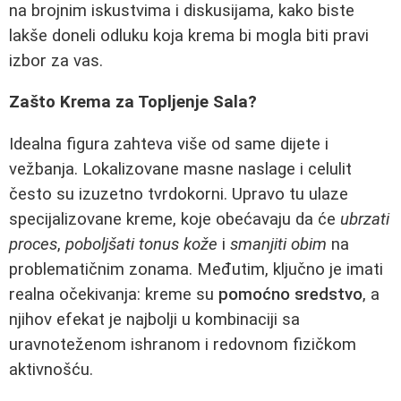
na brojnim iskustvima i diskusijama, kako biste
lakše doneli odluku koja krema bi mogla biti pravi
izbor za vas.
Zašto Krema za Topljenje Sala?
Idealna figura zahteva više od same dijete i
vežbanja. Lokalizovane masne naslage i celulit
često su izuzetno tvrdokorni. Upravo tu ulaze
specijalizovane kreme, koje obećavaju da će
ubrzati
proces
,
poboljšati tonus kože
i
smanjiti obim
na
problematičnim zonama. Međutim, ključno je imati
realna očekivanja: kreme su
pomoćno sredstvo
, a
njihov efekat je najbolji u kombinaciji sa
uravnoteženom ishranom i redovnom fizičkom
aktivnošću.