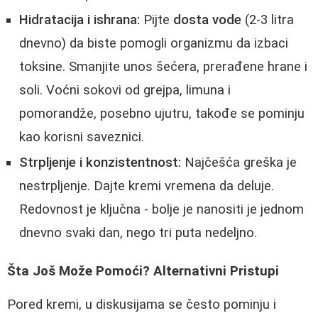
Hidratacija i ishrana:
Pijte
dosta vode
(2-3 litra
dnevno) da biste pomogli organizmu da izbaci
toksine. Smanjite unos šećera, prerađene hrane i
soli. Voćni sokovi od grejpa, limuna i
pomorandže, posebno ujutru, takođe se pominju
kao korisni saveznici.
Strpljenje i konzistentnost:
Najčešća greška je
nestrpljenje. Dajte kremi vremena da deluje.
Redovnost je ključna - bolje je nanositi je jednom
dnevno svaki dan, nego tri puta nedeljno.
Šta Još Može Pomoći? Alternativni Pristupi
Pored kremi, u diskusijama se često pominju i