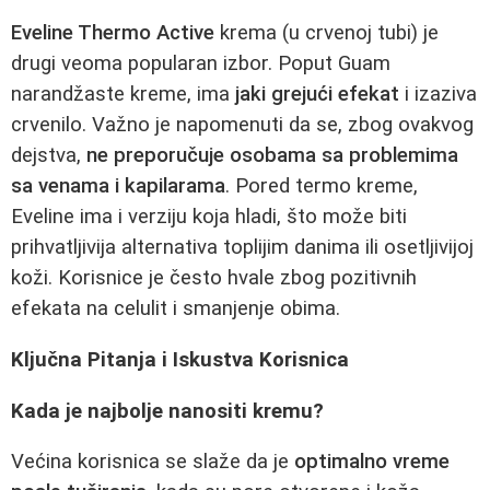
Eveline Thermo Active
krema (u crvenoj tubi) je
drugi veoma popularan izbor. Poput Guam
narandžaste kreme, ima
jaki grejući efekat
i izaziva
crvenilo. Važno je napomenuti da se, zbog ovakvog
dejstva,
ne preporučuje osobama sa problemima
sa venama i kapilarama
. Pored termo kreme,
Eveline ima i verziju koja hladi, što može biti
prihvatljivija alternativa toplijim danima ili osetljivijoj
koži. Korisnice je često hvale zbog pozitivnih
efekata na celulit i smanjenje obima.
Ključna Pitanja i Iskustva Korisnica
Kada je najbolje nanositi kremu?
Većina korisnica se slaže da je
optimalno vreme