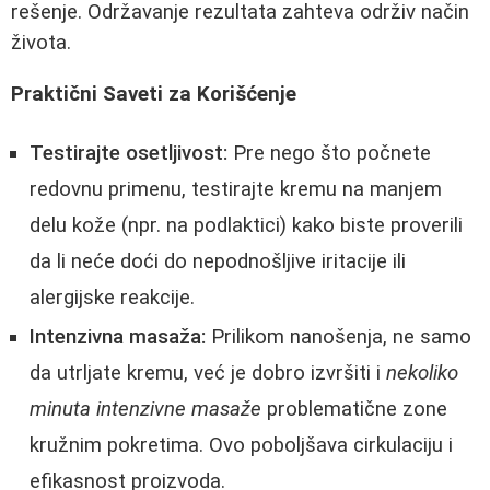
rešenje. Održavanje rezultata zahteva održiv način
života.
Praktični Saveti za Korišćenje
Testirajte osetljivost:
Pre nego što počnete
redovnu primenu, testirajte kremu na manjem
delu kože (npr. na podlaktici) kako biste proverili
da li neće doći do nepodnošljive iritacije ili
alergijske reakcije.
Intenzivna masaža:
Prilikom nanošenja, ne samo
da utrljate kremu, već je dobro izvršiti i
nekoliko
minuta intenzivne masaže
problematične zone
kružnim pokretima. Ovo poboljšava cirkulaciju i
efikasnost proizvoda.