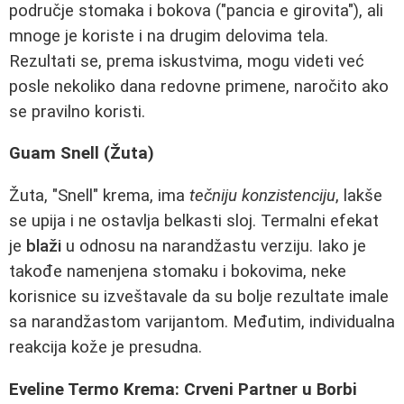
područje stomaka i bokova ("pancia e girovita"), ali
mnoge je koriste i na drugim delovima tela.
Rezultati se, prema iskustvima, mogu videti već
posle nekoliko dana redovne primene, naročito ako
se pravilno koristi.
Guam Snell (Žuta)
Žuta, "Snell" krema, ima
tečniju konzistenciju
, lakše
se upija i ne ostavlja belkasti sloj. Termalni efekat
je
blaži
u odnosu na narandžastu verziju. Iako je
takođe namenjena stomaku i bokovima, neke
korisnice su izveštavale da su bolje rezultate imale
sa narandžastom varijantom. Međutim, individualna
reakcija kože je presudna.
Eveline Termo Krema: Crveni Partner u Borbi