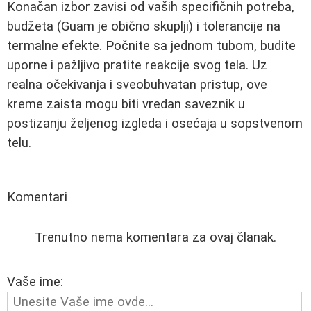
Konačan izbor zavisi od vaših specifičnih potreba,
budžeta (Guam je obično skuplji) i tolerancije na
termalne efekte. Počnite sa jednom tubom, budite
uporne i pažljivo pratite reakcije svog tela. Uz
realna očekivanja i sveobuhvatan pristup, ove
kreme zaista mogu biti vredan saveznik u
postizanju željenog izgleda i osećaja u sopstvenom
telu.
Komentari
Trenutno nema komentara za ovaj članak.
Vaše ime: