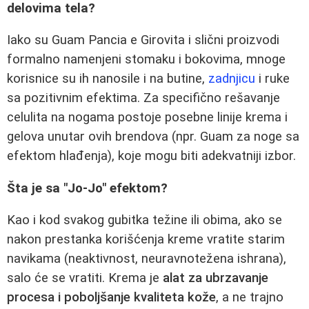
delovima tela?
Iako su Guam Pancia e Girovita i slični proizvodi
formalno namenjeni stomaku i bokovima, mnoge
korisnice su ih nanosile i na butine,
zadnjicu
i ruke
sa pozitivnim efektima. Za specifično rešavanje
celulita na nogama postoje posebne linije krema i
gelova unutar ovih brendova (npr. Guam za noge sa
efektom hlađenja), koje mogu biti adekvatniji izbor.
Šta je sa "Jo-Jo" efektom?
Kao i kod svakog gubitka težine ili obima, ako se
nakon prestanka korišćenja kreme vratite starim
navikama (neaktivnost, neuravnotežena ishrana),
salo će se vratiti. Krema je
alat za ubrzavanje
procesa i poboljšanje kvaliteta kože
, a ne trajno