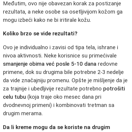
Međutim, ovo nije obavezan korak za postizanje
rezultata, a neke osobe sa osetljivijom kožom ga
mogu izbeći kako ne bi iritirale kožu.
Koliko brzo se vide rezultati?
Ovo je individualno i zavisi od tipa tela, ishrane i
nivoa aktivnosti. Neke korisnice su primećivale
smanjenje obima već posle 5-10 dana
redovne
primene, dok su drugima bile potrebne 2-3 nedelje
da vide značajniju promenu. Opšte je mišljenje da je
za trajnije i ubedljivije rezultate potrebno
potrošiti
celu tubu
(koja traje oko mesec dana pri
dvodnevnoj primeni) i kombinovati tretman sa
drugim merama.
Da li kreme mogu da se koriste na drugim