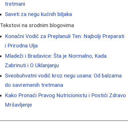
tretmani
Saveti za negu kućnih biljaka
Tekstovi na srodnim blogovima
Konačni Vodič za Preplanuli Ten: Najbolji Preparati
i Prirodna Ulja
Mladeži i Bradavice: Šta je Normalno, Kada
Zabrinuti i O Uklanjanju
Sveobuhvatni vodič kroz negu usana: Od balzama
do savremenih tretmana
Kako Pronaći Pravog Nutricionistu i Postići Zdravo
Mršavljenje