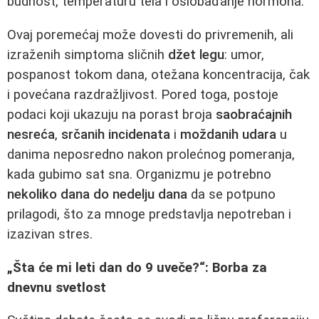
budnost, temperaturu tela i oslobađanje hormona.
Ovaj poremećaj može dovesti do privremenih, ali
izraženih simptoma sličnih
džet legu
: umor,
pospanost tokom dana, otežana koncentracija, čak
i povećana razdražljivost. Pored toga, postoje
podaci koji ukazuju na porast broja
saobraćajnih
nesreća
,
srčanih incidenata
i
moždanih udara
u
danima neposredno nakon prolećnog pomeranja,
kada gubimo sat sna. Organizmu je potrebno
nekoliko dana do nedelju dana
da se potpuno
prilagodi, što za mnoge predstavlja nepotreban i
izazivan stres.
„Šta će mi leti dan do 9 uveče?“: Borba za
dnevnu svetlost