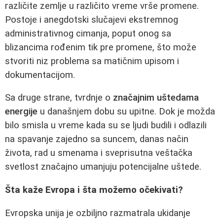
različite zemlje u različito vreme vrše promene.
Postoje i anegdotski slučajevi ekstremnog
administrativnog cimanja, poput onog sa
blizancima rođenim tik pre promene, što može
stvoriti niz problema sa matičnim upisom i
dokumentacijom.
Sa druge strane, tvrdnje o
značajnim uštedama
energije
u današnjem dobu su upitne. Dok je možda
bilo smisla u vreme kada su se ljudi budili i odlazili
na spavanje zajedno sa suncem, danas način
života, rad u smenama i sveprisutna veštačka
svetlost značajno umanjuju potencijalne uštede.
Šta kaže Evropa i šta možemo očekivati?
Evropska unija je ozbiljno razmatrala ukidanje