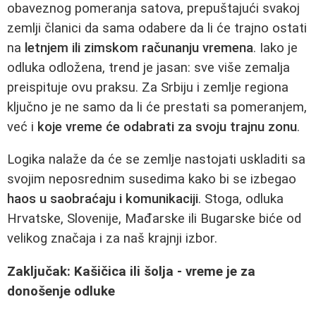
obaveznog pomeranja satova, prepuštajući svakoj
zemlji članici da sama odabere da li će trajno ostati
na
letnjem ili zimskom računanju vremena
. Iako je
odluka odložena, trend je jasan: sve više zemalja
preispituje ovu praksu. Za Srbiju i zemlje regiona
ključno je ne samo da li će prestati sa pomeranjem,
već i
koje vreme će odabrati za svoju trajnu zonu
.
Logika nalaže da će se zemlje nastojati uskladiti sa
svojim neposrednim susedima kako bi se izbegao
haos u saobraćaju i komunikaciji
. Stoga, odluka
Hrvatske, Slovenije, Mađarske ili Bugarske biće od
velikog značaja i za naš krajnji izbor.
Zaključak: Kašičica ili šolja - vreme je za
donošenje odluke