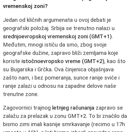
vremenskoj zoni?
Jedan od kličnih argumenata u ovoj debati je
geografski položaj. Srbija se trenutno nalazi u
srednjoevropskoj vremenskoj zoni (GMT+1)
.
Međutim, mnogi ističu da smo, zbog svoje
geografske dužine, zapravo bliži zemljama koje
koriste
istočnoevropsko vreme (GMT+2)
, kao što
su Bugarska i Grčka. Ova činjenica objašnjava
zašto nam, i bez pomeranja, sunce ranije sviće i
ranije zalazi u odnosu na zapadne delove naše
trenutne zone.
Zagovornici trajnog
letnjeg računanja
zapravo se
zalažu za prelazak u zonu GMT+2. To bi značilo da
bismo zimi imali kasnije smrkavanje (recimo u 17h