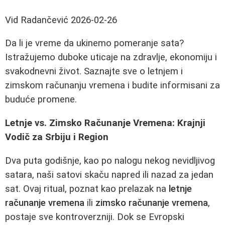
Vid Radančević
2026-02-26
Da li je vreme da ukinemo pomeranje sata?
Istražujemo duboke uticaje na zdravlje, ekonomiju i
svakodnevni život. Saznajte sve o letnjem i
zimskom računanju vremena i budite informisani za
buduće promene.
Letnje vs. Zimsko Računanje Vremena: Krajnji
Vodič za Srbiju i Region
Dva puta godišnje, kao po nalogu nekog nevidljivog
satara, naši satovi skaču napred ili nazad za jedan
sat. Ovaj ritual, poznat kao prelazak na
letnje
računanje vremena
ili
zimsko računanje vremena
,
postaje sve kontroverzniji. Dok se Evropski