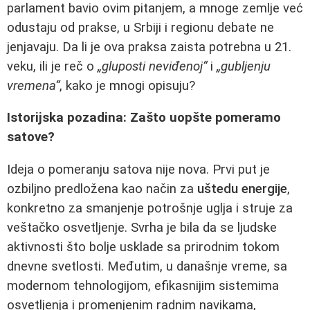
parlament bavio ovim pitanjem, a mnoge zemlje već
odustaju od prakse, u Srbiji i regionu debate ne
jenjavaju. Da li je ova praksa zaista potrebna u 21.
veku, ili je reč o
„gluposti neviđenoj“
i
„gubljenju
vremena“
, kako je mnogi opisuju?
Istorijska pozadina: Zašto uopšte pomeramo
satove?
Ideja o pomeranju satova nije nova. Prvi put je
ozbiljno predložena kao način za
uštedu energije
,
konkretno za smanjenje potrošnje uglja i struje za
veštačko osvetljenje. Svrha je bila da se ljudske
aktivnosti što bolje usklade sa prirodnim tokom
dnevne svetlosti. Međutim, u današnje vreme, sa
modernom tehnologijom, efikasnijim sistemima
osvetljenja i promenjenim radnim navikama,