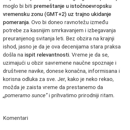
moglo bi biti
premeštanje u istočnoevropsku
vremensku zonu (GMT+2) uz trajno ukidanje
pomeranja
. Ovo bi doneo ravnotežu između
potrebe za kasnijim smrkavanjem i izbegavanja
preuranjenog svitanja leti. Bez obzira na krajnji
ishod, jasno je da je ova decenijama stara praksa
došla na
ispit relevantnosti
. Vreme je da se,
uzimajući u obzir savremene naučne spoznaje i
društvene navike, donese konačna, informisana i
korisna odluka za sve. Jer, kako je neko rekao,
možda je zaista vreme da prestanemo da
„pomeramo sunce“
i prihvatimo prirodniji ritam.
Komentari