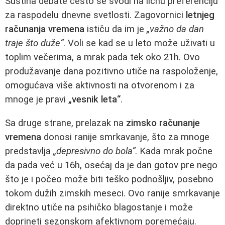
Suština debate često se svodi na ličnu preferenciju
za raspodelu dnevne svetlosti. Zagovornici
letnjeg
računanja vremena
ističu da im je
„važno da dan
traje što duže“
. Voli se kad se u leto može uživati u
toplim večerima, a mrak pada tek oko 21h. Ovo
produžavanje dana pozitivno utiče na raspoloženje,
omogućava više aktivnosti na otvorenom i za
mnoge je pravi
„vesnik leta“
.
Sa druge strane, prelazak na
zimsko računanje
vremena
donosi ranije smrkavanje, što za mnoge
predstavlja
„depresivno do bola“
. Kada mrak počne
da pada već u 16h, osećaj da je dan gotov pre nego
što je i počeo može biti teško podnošljiv, posebno
tokom dužih zimskih meseci. Ovo ranije smrkavanje
direktno utiče na psihičko blagostanje i može
doprineti sezonskom afektivnom poremećaju.