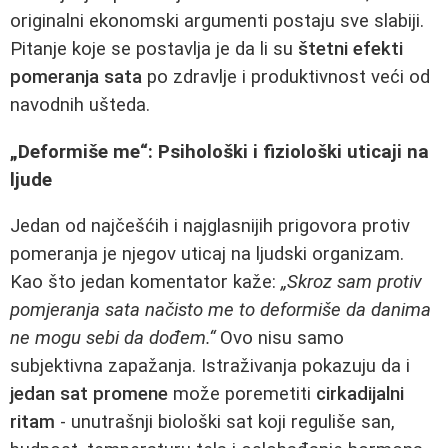
originalni ekonomski argumenti postaju sve slabiji.
Pitanje koje se postavlja je da li su
štetni efekti
pomeranja sata
po zdravlje i produktivnost veći od
navodnih ušteda.
„Deformiše me“: Psihološki i fiziološki uticaji na
ljude
Jedan od najčešćih i najglasnijih prigovora protiv
pomeranja je njegov uticaj na ljudski organizam.
Kao što jedan komentator kaže:
„Skroz sam protiv
pomjeranja sata načisto me to deformiše da danima
ne mogu sebi da dođem.“
Ovo nisu samo
subjektivna zapažanja. Istraživanja pokazuju da i
jedan sat promene
može poremetiti
cirkadijalni
ritam
- unutrašnji biološki sat koji reguliše san,