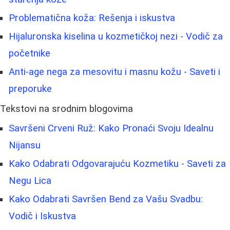
Problematična koža: Rešenja i iskustva
Hijaluronska kiselina u kozmetičkoj nezi - Vodič za
početnike
Anti-age nega za mesovitu i masnu kožu - Saveti i
preporuke
Tekstovi na srodnim blogovima
Savršeni Crveni Ruž: Kako Pronaći Svoju Idealnu
Nijansu
Kako Odabrati Odgovarajuću Kozmetiku - Saveti za
Negu Lica
Kako Odabrati Savršen Bend za Vašu Svadbu:
Vodič i Iskustva