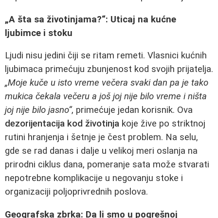
„A šta sa životinjama?“: Uticaj na kućne
ljubimce i stoku
Ljudi nisu jedini čiji se ritam remeti. Vlasnici kućnih
ljubimaca primećuju zbunjenost kod svojih prijatelja.
„Moje kuče u isto vreme večera svaki dan pa je tako
mukica čekala večeru a još joj nije bilo vreme i ništa
joj nije bilo jasno“
, primećuje jedan korisnik. Ova
dezorijentacija kod životinja
koje žive po striktnoj
rutini hranjenja i šetnje je čest problem. Na selu,
gde se rad danas i dalje u velikoj meri oslanja na
prirodni ciklus dana, pomeranje sata može stvarati
nepotrebne komplikacije u negovanju stoke i
organizaciji poljoprivrednih poslova.
Geografska zbrka: Da li smo u pogrešnoj