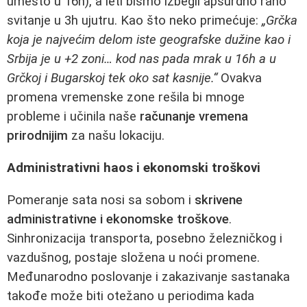
umesto u 16h), a leti bismo izbegli apsurdno rano
svitanje u 3h ujutru. Kao što neko primećuje:
„Grčka
koja je najvećim delom iste geografske dužine kao i
Srbija je u +2 zoni… kod nas pada mrak u 16h a u
Grčkoj i Bugarskoj tek oko sat kasnije.“
Ovakva
promena vremenske zone rešila bi mnoge
probleme i učinila naše
računanje vremena
prirodnijim
za našu lokaciju.
Administrativni haos i ekonomski troškovi
Pomeranje sata nosi sa sobom i
skrivene
administrativne i ekonomske troškove
.
Sinhronizacija transporta, posebno železničkog i
vazdušnog, postaje složena u noći promene.
Međunarodno poslovanje i zakazivanje sastanaka
takođe može biti otežano u periodima kada