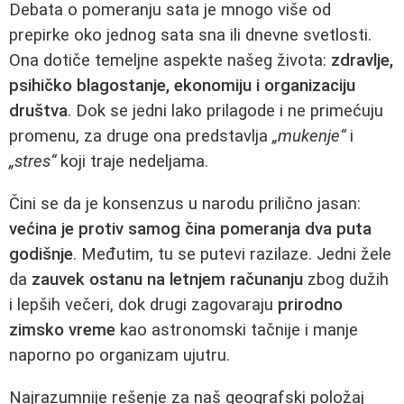
Debata o pomeranju sata je mnogo više od
prepirke oko jednog sata sna ili dnevne svetlosti.
Ona dotiče temeljne aspekte našeg života:
zdravlje,
psihičko blagostanje, ekonomiju i organizaciju
društva
. Dok se jedni lako prilagode i ne primećuju
promenu, za druge ona predstavlja
„mukenje“
i
„stres“
koji traje nedeljama.
Čini se da je konsenzus u narodu prilično jasan:
većina je protiv samog čina pomeranja dva puta
godišnje
. Međutim, tu se putevi razilaze. Jedni žele
da
zauvek ostanu na letnjem računanju
zbog dužih
i lepših večeri, dok drugi zagovaraju
prirodno
zimsko vreme
kao astronomski tačnije i manje
naporno po organizam ujutru.
Najrazumnije rešenje za naš geografski položaj