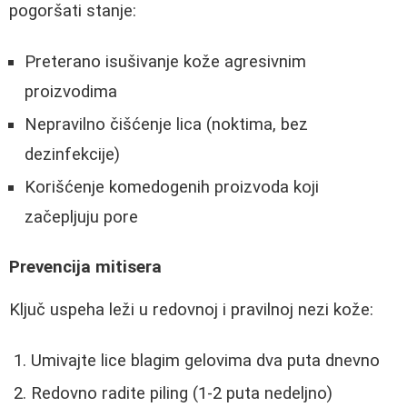
pogoršati stanje:
Preterano isušivanje kože agresivnim
proizvodima
Nepravilno čišćenje lica (noktima, bez
dezinfekcije)
Korišćenje komedogenih proizvoda koji
začepljuju pore
Prevencija mitisera
Ključ uspeha leži u redovnoj i pravilnoj nezi kože:
Umivajte lice blagim gelovima dva puta dnevno
Redovno radite piling (1-2 puta nedeljno)