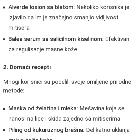
Alverde losion sa blatom:
Nekoliko korisnika je
izjavilo da im je značajno smanjio vidljivost
mitisera
Balea serum sa salicilnom kiselinom:
Efektivan
za regulisanje masne kože
2. Domaći recepti
Mnogi korisnici su podelili svoje omiljene prirodne
metode:
Maska od želatina i mleka:
Mešavina koja se
nanosi na lice i skida zajedno sa mitiserima
Piling od kukuruznog brašna:
Delikatno uklanja