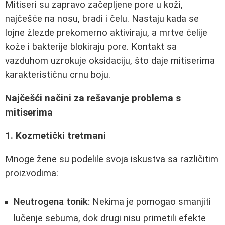
Mitiseri su zapravo začepljene pore u koži,
najčešće na nosu, bradi i čelu. Nastaju kada se
lojne žlezde prekomerno aktiviraju, a mrtve ćelije
kože i bakterije blokiraju pore. Kontakt sa
vazduhom uzrokuje oksidaciju, što daje mitiserima
karakterističnu crnu boju.
Najčešći načini za rešavanje problema s
mitiserima
1. Kozmetički tretmani
Mnoge žene su podelile svoja iskustva sa različitim
proizvodima:
Neutrogena tonik:
Nekima je pomogao smanjiti
lučenje sebuma, dok drugi nisu primetili efekte