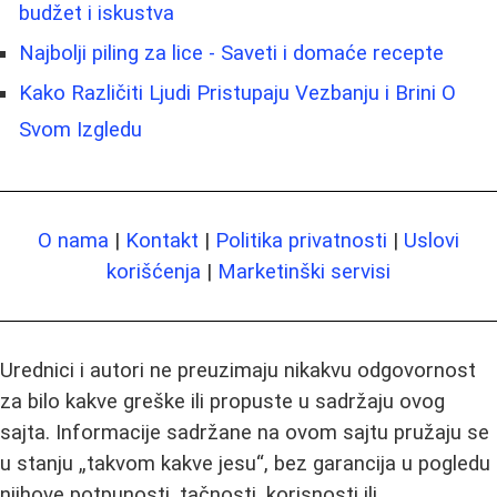
budžet i iskustva
Najbolji piling za lice - Saveti i domaće recepte
Kako Različiti Ljudi Pristupaju Vezbanju i Brini O
Svom Izgledu
O nama
|
Kontakt
|
Politika privatnosti
|
Uslovi
korišćenja
|
Marketinški servisi
Urednici i autori ne preuzimaju nikakvu odgovornost
za bilo kakve greške ili propuste u sadržaju ovog
sajta. Informacije sadržane na ovom sajtu pružaju se
u stanju „takvom kakve jesu“, bez garancija u pogledu
njihove potpunosti, tačnosti, korisnosti ili