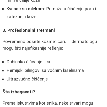
mrtve ćelije kože
Kvasac sa mlekom:
Pomaže u čišćenju pora i
zatezanju kože
3. Profesionalni tretmani
Povremeno posete kozmetičaru ili dermatologu
mogu biti najefikasnije rešenje:
Dubinsko čišćenje lica
Hemijski pilingovi sa voćnim kiselinama
Ultrazvučno čišćenje
Šta izbegavati?
Prema iskustvima korisnika, neke stvari mogu