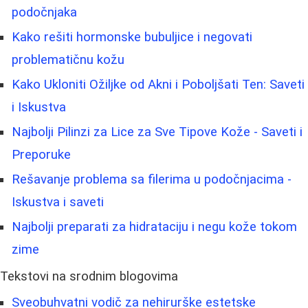
podočnjaka
Kako rešiti hormonske bubuljice i negovati
problematičnu kožu
Kako Ukloniti Ožiljke od Akni i Poboljšati Ten: Saveti
i Iskustva
Najbolji Pilinzi za Lice za Sve Tipove Kože - Saveti i
Preporuke
Rešavanje problema sa filerima u podočnjacima -
Iskustva i saveti
Najbolji preparati za hidrataciju i negu kože tokom
zime
Tekstovi na srodnim blogovima
Sveobuhvatni vodič za nehirurške estetske