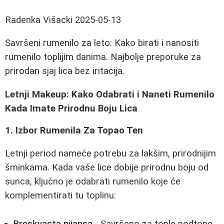
Radenka Višacki
2025-05-13
Savršeni rumenilo za leto: Kako birati i nanositi
rumenilo toplijim danima. Najbolje preporuke za
prirodan sjaj lica bez iritacija.
Letnji Makeup: Kako Odabrati i Naneti Rumenilo
Kada Imate Prirodnu Boju Lica
1. Izbor Rumenila Za Topao Ten
Letnji period nameće potrebu za lakšim, prirodnijim
šminkama. Kada vaše lice dobije prirodnu boju od
sunca, ključno je odabrati rumenilo koje će
komplementirati tu toplinu:
Breskvasta nijansa
- Savršeno za tople podtone