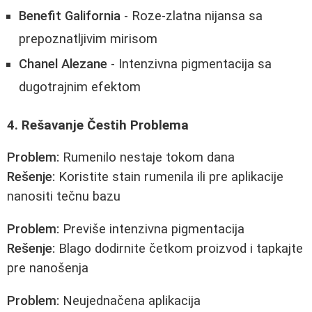
Benefit Galifornia
- Roze-zlatna nijansa sa
prepoznatljivim mirisom
Chanel Alezane
- Intenzivna pigmentacija sa
dugotrajnim efektom
4. Rešavanje Čestih Problema
Problem:
Rumenilo nestaje tokom dana
Rešenje:
Koristite stain rumenila ili pre aplikacije
nanositi tečnu bazu
Problem:
Previše intenzivna pigmentacija
Rešenje:
Blago dodirnite četkom proizvod i tapkajte
pre nanošenja
Problem:
Neujednačena aplikacija