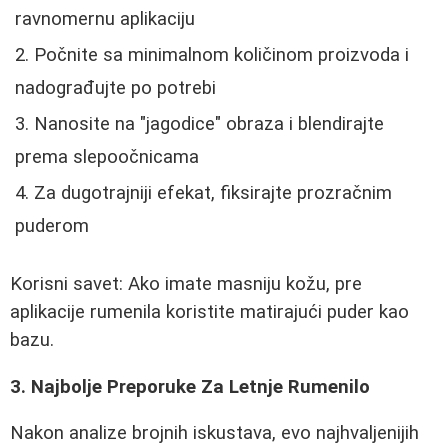
ravnomernu aplikaciju
Počnite sa minimalnom količinom proizvoda i
nadograđujte po potrebi
Nanosite na "jagodice" obraza i blendirajte
prema slepoočnicama
Za dugotrajniji efekat, fiksirajte prozračnim
puderom
Korisni savet: Ako imate masniju kožu, pre
aplikacije rumenila koristite matirajući puder kao
bazu.
3. Najbolje Preporuke Za Letnje Rumenilo
Nakon analize brojnih iskustava, evo najhvaljenijih