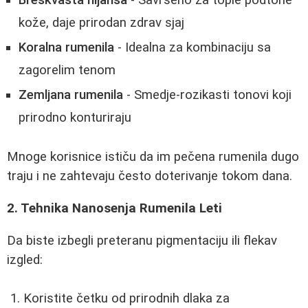
kože, daje prirodan zdrav sjaj
Koralna rumenila
- Idealna za kombinaciju sa
zagorelim tenom
Zemljana rumenila
- Smedje-rozikasti tonovi koji
prirodno konturiraju
Mnoge korisnice ističu da im pečena rumenila dugo
traju i ne zahtevaju često doterivanje tokom dana.
2. Tehnika Nanosenja Rumenila Leti
Da biste izbegli preteranu pigmentaciju ili flekav
izgled:
Koristite četku od prirodnih dlaka za