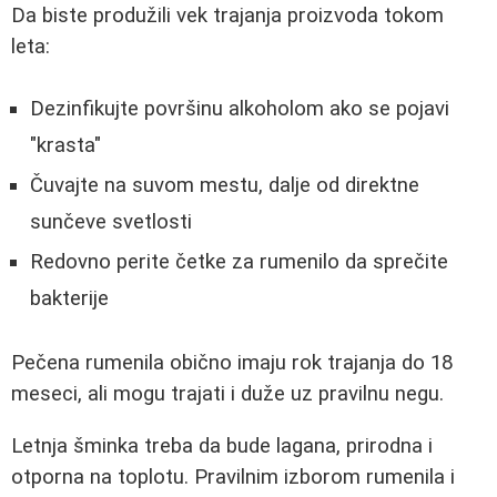
Da biste produžili vek trajanja proizvoda tokom
leta:
Dezinfikujte površinu alkoholom ako se pojavi
"krasta"
Čuvajte na suvom mestu, dalje od direktne
sunčeve svetlosti
Redovno perite četke za rumenilo da sprečite
bakterije
Pečena rumenila obično imaju rok trajanja do 18
meseci, ali mogu trajati i duže uz pravilnu negu.
Letnja šminka treba da bude lagana, prirodna i
otporna na toplotu. Pravilnim izborom rumenila i