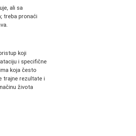
je, ali sa
; treba pronaći
ava.
ristup koji
ataciju i specifične
jima koja često
trajne rezultate i
 načinu života