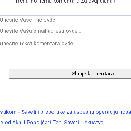
Trenutno nema komentara za ovaj članak.
Slanje komentara
astikom - Saveti i preporuke za uspešnu operaciju nos
ke od Akni i Poboljšati Ten: Saveti i Iskustva