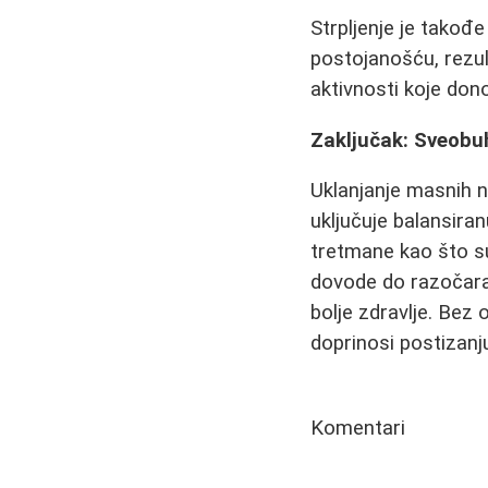
Strpljenje je takođ
postojanošću, rezul
aktivnosti koje don
Zaključak: Sveobuh
Uklanjanje masnih n
uključuje balansiran
tretmane kao što 
dovode do razočaran
bolje zdravlje. Bez
doprinosi postizanju
Komentari