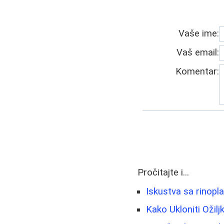
Vaše ime:
Vaš email:
Komentar:
Pročitajte i...
Iskustva sa rinopl
Kako Ukloniti Ožilj