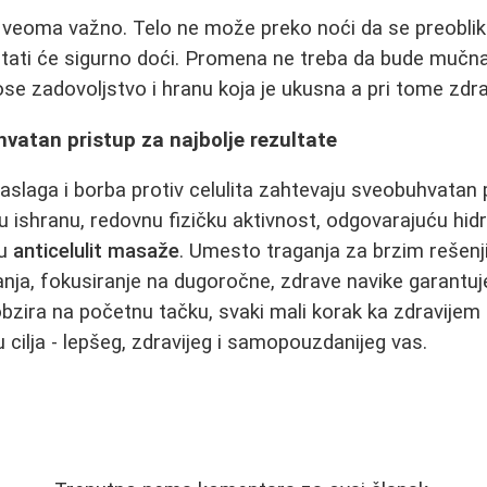
e veoma važno. Telo ne može preko noći da se preobliku
tati će sigurno doći. Promena ne treba da bude mučna
ose zadovoljstvo i hranu koja je ukusna a pri tome zdr
vatan pristup za najbolje rezultate
aslaga i borba protiv celulita zahtevaju sveobuhvatan p
u ishranu, redovnu fizičku aktivnost, odgovarajuću hidr
su
anticelulit masaže
. Umesto traganja za brzim rešen
ja, fokusiranje na dugoročne, zdrave navike garantuje 
 obzira na početnu tačku, svaki mali korak ka zdravijem
 cilja - lepšeg, zdravijeg i samopouzdanijeg vas.