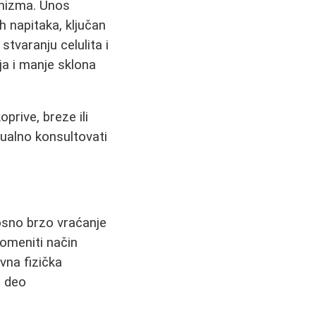
anizma. Unos
h napitaka, ključan
stvaranju celulita i
ja i manje sklona
prive, breze ili
tualno konsultovati
nosno brzo vraćanje
romeniti način
vna fizička
u deo