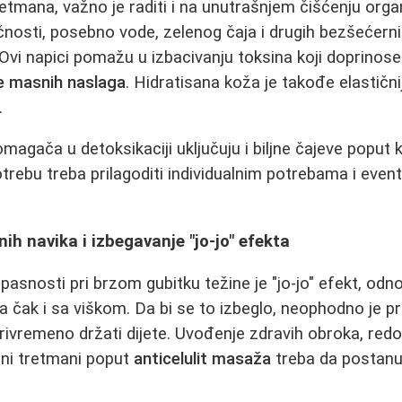
retmana, važno je raditi i na unutrašnjem čišćenju org
ečnosti, posebno vode, zelenog čaja i drugih bezšećerni
 Ovi napici pomažu u izbacivanju toksina koji doprinose 
je masnih naslaga
. Hidratisana koža je takođe elastični
.
magača u detoksikaciji uključuju i biljne čajeve poput ko
otrebu treba prilagoditi individualnim potrebama i even
ih navika i izbegavanje "jo-jo" efekta
pasnosti pri brzom gubitku težine je "jo-jo" efekt, od
ma čak i sa viškom. Da bi se to izbeglo, neophodno je p
rivremeno držati dijete. Uvođenje zdravih obroka, redo
eni tretmani poput
anticelulit masaža
treba da postan