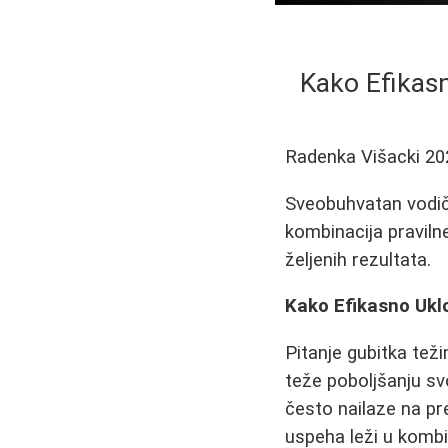
Kako Efikasn
Radenka Višacki
20
Sveobuhvatan vodič 
kombinacija praviln
željenih rezultata.
Kako Efikasno Uklo
Pitanje gubitka tež
teže poboljšanju svo
često nailaze na pr
uspeha leži u kombin