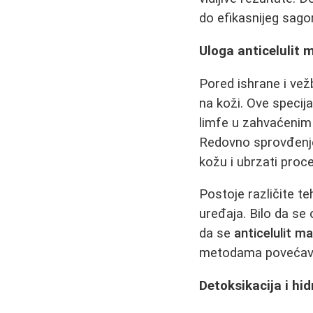
do efikasnijeg sago
Uloga anticelulit m
Pored ishrane i vež
na koži. Ove specij
limfe u zahvaćenim 
Redovno sprovđen
kožu i ubrzati pro
Postoje različite t
uređaja. Bilo da se 
da se
anticelulit m
metodama povećava 
Detoksikacija i hi