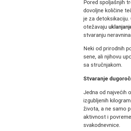
Pored spoljašnjih t
dovoljne količine t
je za detoksikaciju.
otežavaju
uklanjan
stvaranju neravnina
Neki od prirodnih po
sene, ali njihovu up
sa stručnjakom.
Stvaranje dugoročn
Jedna od najvećih o
izgubljenih kilogra
života, a ne samo p
aktivnost i povrem
svakodnevnice.