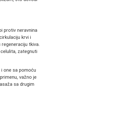
i protiv neravnina
irkulaciju krvi i
 regeneraciju tkiva.
celulita, zategnuti
o i one sa pomoću
 primenu, važno je
masaža sa drugim