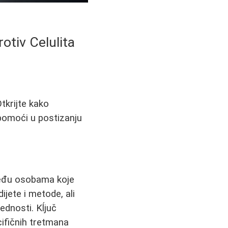
otiv Celulita
tkrijte kako
 pomoći u postizanju
 među osobama koje
ijete i metode, ali
ednosti. Kĺjuč
cifičnih tretmana