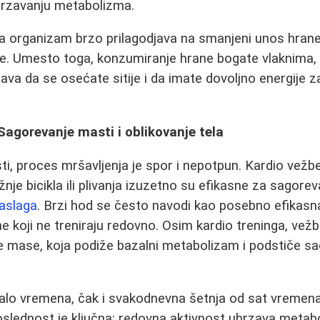
brzavanju metabolizma.
da organizam brzo prilagodjava na smanjeni unos hrane
e. Umesto toga, konzumiranje hrane bogate vlaknima, 
va da se osećate sitije i da imate dovoljno energije 
 Sagorevanje masti i oblikovanje tela
sti, proces mršavljenja je spor i nepotpun. Kardio vež
žnje bicikla ili plivanja izuzetno su efikasne za sagoreva
naslaga
. Brzi hod se često navodi kao posebno efikasna
e koji ne treniraju redovno. Osim kardio treninga, ve
e mase, koja podiže bazalni metabolizam i podstiče s
malo vremena, čak i svakodnevna šetnja od sat vremen
 Doslednost je ključna; redovna aktivnost ubrzava metab