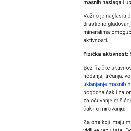
masnih naslaga
i u
Važno je naglasiti 
drastično gladovanj
mineralima omoguća
aktivnosti.
Fizička aktivnost:
Bez fizičke aktivno
hodanja, trčanja, vo
uklanjanje masnih 
pogodna čak i za on
za očuvanje mišićn
čak i u mirovanju.
Za one koji imaju 
vidljive rezultate.