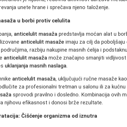
revanja unete hrane i sprečava njeno taloženje.
asaža u borbi protiv celulita
banja,
anticelulit masaža
predstavlja moćan alat u borb
alizovane
anticelulit masaže
imaju za cilj da poboljšaju c
područjima, razbiju nakupine masnih ćelija i podstaknu
je
anticelulit masaža
može značajno smanjiti vidljivost 
ces
uklanjanja masnih naslaga
.
ehnike
anticelulit masaža
, uključujući ručne masaže ka
odlučite za profesionalni tretman u salonu ili za kućnu
asaža
sprovodi pravilno i dosledno. Kombinacija ovih 
njihovu efikasnost i donosi brže rezultate.
dratacija: Čišćenje organizma od iznutra