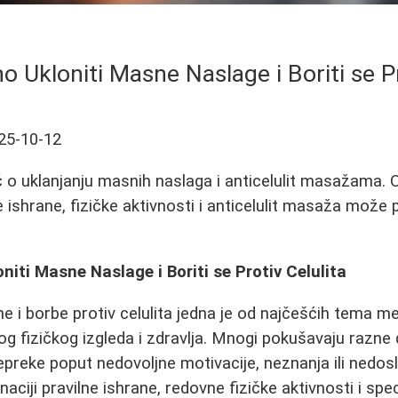
o Ukloniti Masne Naslage i Boriti se Pr
25-10-12
o uklanjanju masnih naslaga i anticelulit masažama. O
e ishrane, fizičke aktivnosti i anticelulit masaža može
niti Masne Naslage i Boriti se Protiv Celulita
ine i borbe protiv celulita jedna je od najčešćih tema
g fizičkog izgleda i zdravlja. Mnogi pokušavaju razne d
epreke poput nedovoljne motivacije, neznanja ili nedosl
aciji pravilne ishrane, redovne fizičke aktivnosti i spe