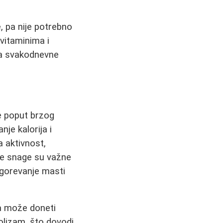
, pa nije potrebno
vitaminima i
za svakodnevne
be poput brzog
nje kalorija i
 aktivnost,
žbe snage su važne
agorevanje masti
a može doneti
olizam, što dovodi