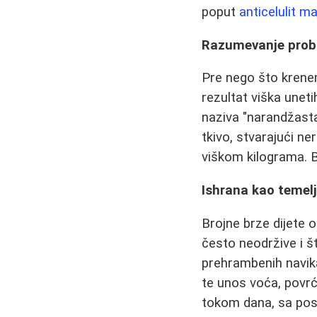
poput
anticelulit m
Razumevanje probl
Pre nego što krene
rezultat viška uneti
naziva "narandžasta
tkivo, stvarajući ne
viškom kilograma. B
Ishrana kao temelj
Brojne brze dijete 
često neodržive i š
prehrambenih navika
te unos voća, povrća
tokom dana, sa po