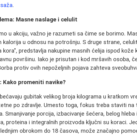
asaža
.
ema: Masne naslage i celulit
mo u akciju, važno je razumeti sa čime se borimo. Ma
h kalorija u odnosu na potrošnju. S druge strane, celulit
 kora", predstavlja nakupine masnih ćelija ispod kože 
ravnu površinu. Iako je prisutan i kod mršavih osoba, č
orba protiv ovih nepoželjnih pojava zahteva sveobuhva
: Kako promeniti navike?
obećavaju gubitak velikog broja kilograma u kratkom vr
tetne po zdravlje. Umesto toga, fokus treba staviti na
. Smanjivanje porcija, izbacivanje šećera, belog hleba
, proteina i integralnih proizvoda ključni su koraci. J
slednjim obrokom do 18 časova, može značajno pomo