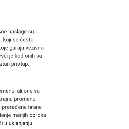
sne naslage su
, koji se često
koje guraju vezivno
ešći je kod onih sa
tan pristup.
emenu, ali one su
 trajnu promenu
 i prerađene hrane
edenje manjih obroka
ći u
uklanjanju