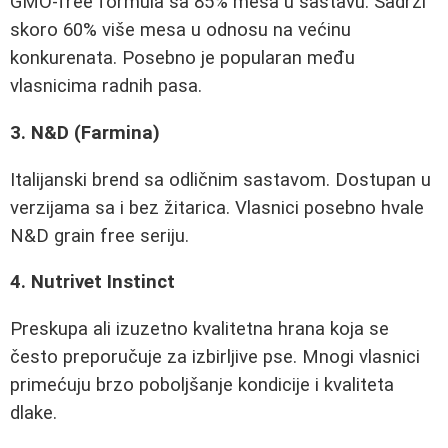
GMO-free formula sa 85% mesa u sastavu. Sadrži
skoro 60% više mesa u odnosu na većinu
konkurenata. Posebno je popularan među
vlasnicima radnih pasa.
3. N&D (Farmina)
Italijanski brend sa odličnim sastavom. Dostupan u
verzijama sa i bez žitarica. Vlasnici posebno hvale
N&D grain free seriju.
4. Nutrivet Instinct
Preskupa ali izuzetno kvalitetna hrana koja se
često preporučuje za izbirljive pse. Mnogi vlasnici
primećuju brzo poboljšanje kondicije i kvaliteta
dlake.