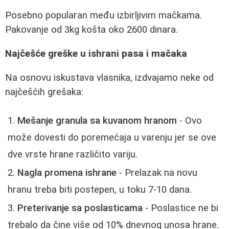
Posebno popularan među izbirljivim mačkama.
Pakovanje od 3kg košta oko 2600 dinara.
Najčešće greške u ishrani pasa i mačaka
Na osnovu iskustava vlasnika, izdvajamo neke od
najčešćih grešaka:
Mešanje granula sa kuvanom hranom
- Ovo
može dovesti do poremećaja u varenju jer se ove
dve vrste hrane različito variju.
Nagla promena ishrane
- Prelazak na novu
hranu treba biti postepen, u toku 7-10 dana.
Preterivanje sa poslasticama
- Poslastice ne bi
trebalo da čine više od 10% dnevnog unosa hrane.