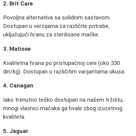
2. Brit Care
Povoljna alternativa sa solidnim sastavom.
Dostupan u verzijama za različite potrebe,
uključujući hranu za sterilisane mačke.
3. Matisse
Kvalitetna hrana po pristupačnoj ceni (oko 330
din/kg). Dostupan u različitim varijantama ukusa.
4. Canagan
Iako trenutno teško dostupan na našem tržištu,
mnogi vlasnici mačaka ga hvale zbog izuzetnog
kvaliteta.
5. Jaguar