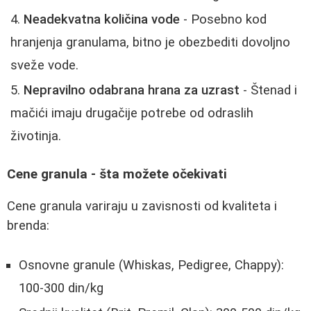
Neadekvatna količina vode
- Posebno kod
hranjenja granulama, bitno je obezbediti dovoljno
sveže vode.
Nepravilno odabrana hrana za uzrast
- Štenad i
mačići imaju drugačije potrebe od odraslih
životinja.
Cene granula - šta možete očekivati
Cene granula variraju u zavisnosti od kvaliteta i
brenda:
Osnovne granule (Whiskas, Pedigree, Chappy):
100-300 din/kg