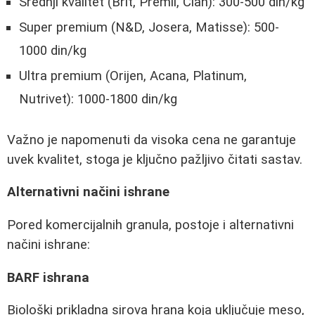
Srednji kvalitet (Brit, Premil, Clan): 300-500 din/kg
Super premium (N&D, Josera, Matisse): 500-
1000 din/kg
Ultra premium (Orijen, Acana, Platinum,
Nutrivet): 1000-1800 din/kg
Važno je napomenuti da visoka cena ne garantuje
uvek kvalitet, stoga je ključno pažljivo čitati sastav.
Alternativni načini ishrane
Pored komercijalnih granula, postoje i alternativni
načini ishrane:
BARF ishrana
Biološki prikladna sirova hrana koja uključuje meso,