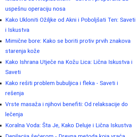
uspešnu operaciju nosa
Kako Ukloniti Ožiljke od Akni i Poboljšati Ten: Saveti
i Iskustva
Mimične bore: Kako se boriti protiv prvih znakova
starenja kože
Kako Ishrana Utječe na Kožu Lica: Lična Iskustva i
Saveti
Kako rešiti problem bubuljica i fleka - Saveti i
rešenja
Vrste masaža i njihovi benefiti: Od relaksacije do
lečenja
Koralna Voda: Šta Je, Kako Deluje i Lična Iskustva
Depilacija šećerom - Drevna metoda koja vraća