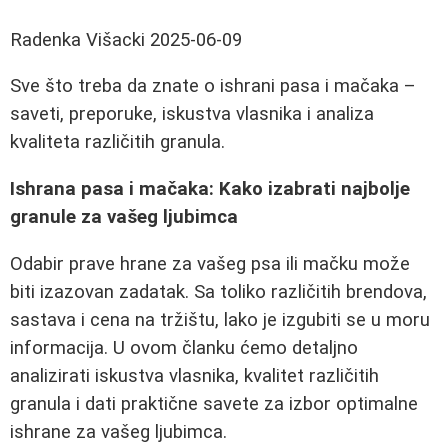
Radenka Višacki
2025-06-09
Sve što treba da znate o ishrani pasa i mačaka –
saveti, preporuke, iskustva vlasnika i analiza
kvaliteta različitih granula.
Ishrana pasa i mačaka: Kako izabrati najbolje
granule za vašeg ljubimca
Odabir prave hrane za vašeg psa ili mačku može
biti izazovan zadatak. Sa toliko različitih brendova,
sastava i cena na tržištu, lako je izgubiti se u moru
informacija. U ovom članku ćemo detaljno
analizirati iskustva vlasnika, kvalitet različitih
granula i dati praktične savete za izbor optimalne
ishrane za vašeg ljubimca.