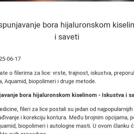
: Ispunjavanje bora hijaluronskom kisel
i saveti
25-06-17
te o filerima za lice: vrste, trajnost, iskustva, preporu
na, Aquamid, biopolimeri i druge metode.
unjavanje bora hijaluronskom kiselinom - Iskustva i s
icine, fileri za lice postali su jedan od najpopularnijih
ivanje i korekciju kontura. Među brojnim opcijama, p
quamid, biopolimeri i autologne masti. U ovom članku 