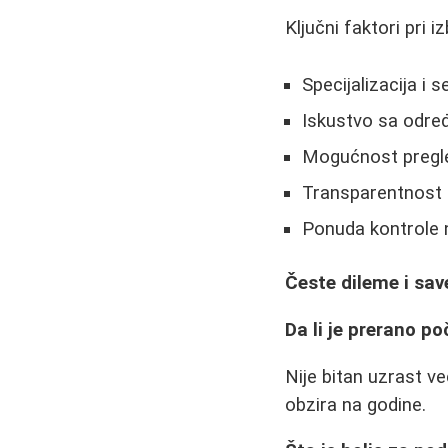
Ključni faktori pri i
Specijalizacija i se
Iskustvo sa odre
Mogućnost pregled
Transparentnost 
Ponuda kontrole 
Česte dileme i sav
Da li je prerano po
Nije bitan uzrast ve
obzira na godine.