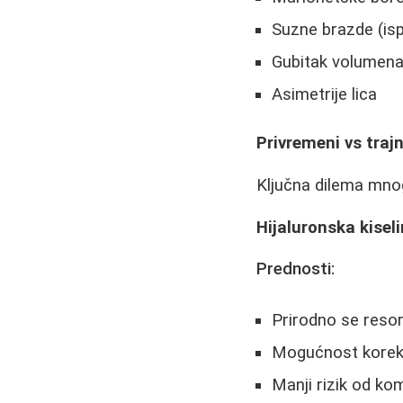
Suzne brazde (isp
Gubitak volumena
Asimetrije lica
Privremeni vs trajni
Ključna dilema mnogih
Hijaluronska kisel
Prednosti:
Prirodno se reso
Mogućnost korekci
Manji rizik od kom