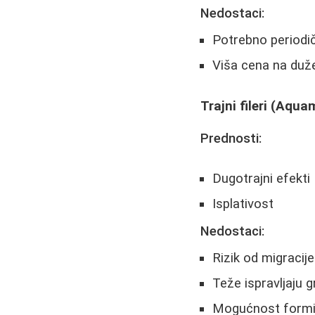
Nedostaci:
Potrebno periodi
Viša cena na duž
Trajni fileri (Aqua
Prednosti:
Dugotrajni efekti
Isplativost
Nedostaci:
Rizik od migracije
Teže ispravljaju 
Mogućnost formi