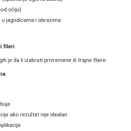
od očiju)
 u jagodicama i obrazima
 fileri
 je da li izabrati privremene ili trajne filere:
ina
rbuje
je ako rezultat nije idealan
plikacija