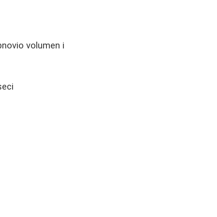
obnovio volumen i
seci