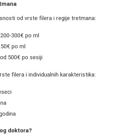
retmana
snosti od vrste filera i regije tretmana:
i: 200-300€ po ml
150€ po ml
od 500€ po sesiji
ste filera i individualnih karakteristika:
eseci
ina
 godina
rog doktora?