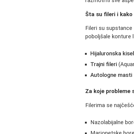
razmotriti sve aspe
Šta su fileri i kako
Fileri su supstance
poboljšale konture 
Hijaluronska kisel
Trajni fileri
(Aquam
Autologne masti
Za koje probleme s
Filerima se najčešć
Nazolabijalne bo
Marionetske bore