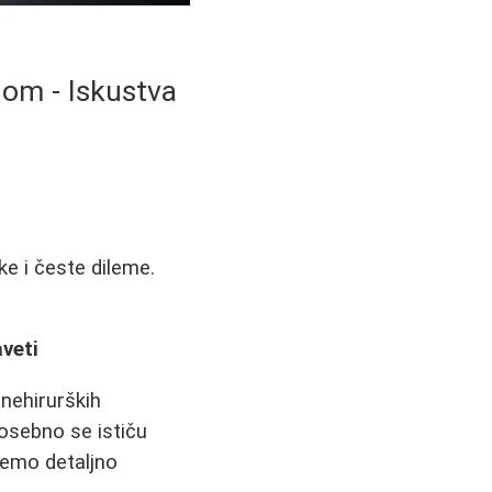
inom - Iskustva
ke i česte dileme.
aveti
 nehirurških
osebno se ističu
ćemo detaljno