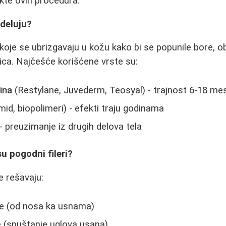
kte ovih procedura.
 deluju?
 koje se ubrizgavaju u kožu kako bi se popunile bore, 
lica. Najčešće korišćene vrste su:
ina
(Restylane, Juvederm, Teosyal) - trajnost 6-18 me
id, biopolimeri) - efekti traju godinama
- preuzimanje iz drugih delova tela
u pogodni fileri?
e rešavaju:
re (od nosa ka usnama)
 (spuštanje uglova usana)