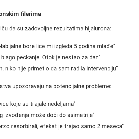
ronskim filerima
iču da su zadovoljne rezultatima hijalurona:
labijalne bore lice mi izgleda 5 godina mlađe"
 blago peckanje. Otok je nestao za dan"
n, niko nije primetio da sam radila intervenciju"
stva upozoravaju na potencijalne probleme:
ice koje su trajale nedeljama"
g izvođenja može doći do asimetrije"
 brzo resorbirali, efekat je trajao samo 2 meseca"