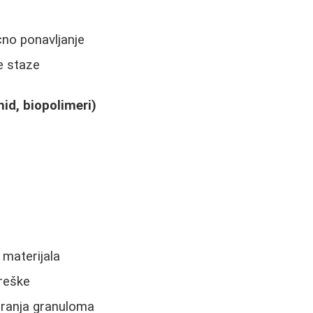
čno ponavljanje
e staze
mid, biopolimeri)
 materijala
greške
ranja granuloma