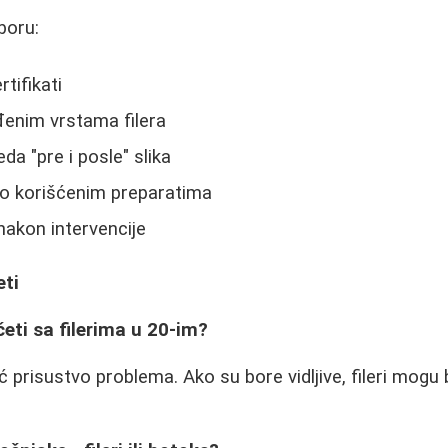
zboru:
rtifikati
đenim vrstama filera
a "pre i posle" slika
o korišćenim preparatima
nakon intervencije
eti
četi sa filerima u 20-im?
ć prisustvo problema. Ako su bore vidljive, fileri mogu 