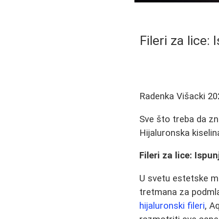
Fileri za lice
Radenka Višacki
20
Sve što treba da zna
Hijaluronska kiseli
Fileri za lice: Isp
U svetu estetske med
tretmana za podmlađ
hijaluronski fileri
, A