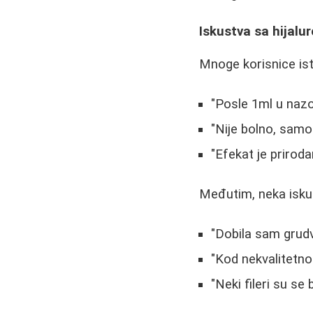
Iskustva sa hijalu
Mnoge korisnice ist
"Posle 1ml u nazo
"Nije bolno, samo
"Efekat je priroda
Međutim, neka isku
"Dobila sam grudv
"Kod nekvalitetno
"Neki fileri su se