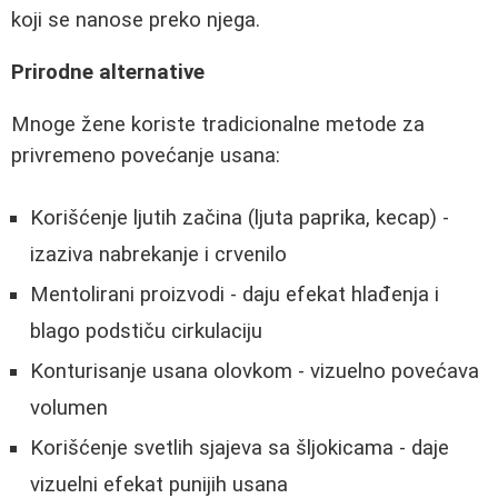
koji se nanose preko njega.
Prirodne alternative
Mnoge žene koriste tradicionalne metode za
privremeno povećanje usana:
Korišćenje ljutih začina (ljuta paprika, kecap) -
izaziva nabrekanje i crvenilo
Mentolirani proizvodi - daju efekat hlađenja i
blago podstiču cirkulaciju
Konturisanje usana olovkom - vizuelno povećava
volumen
Korišćenje svetlih sjajeva sa šljokicama - daje
vizuelni efekat punijih usana