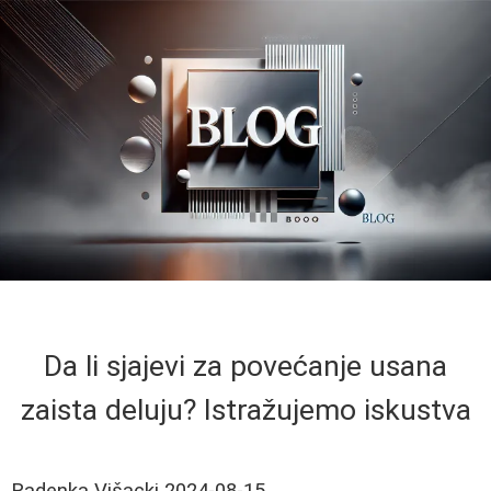
Da li sjajevi za povećanje usana
zaista deluju? Istražujemo iskustva
Radenka Višacki
2024-08-15