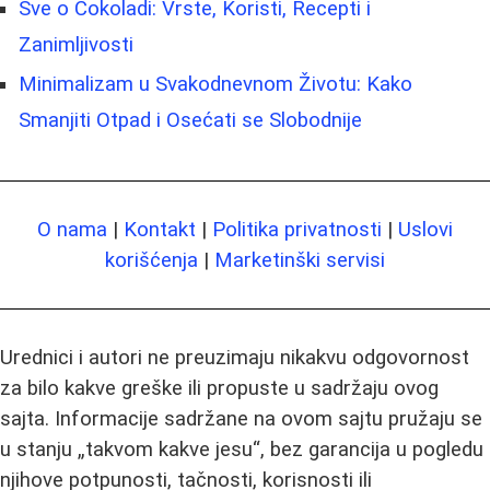
Sve o Čokoladi: Vrste, Koristi, Recepti i
Zanimljivosti
Minimalizam u Svakodnevnom Životu: Kako
Smanjiti Otpad i Osećati se Slobodnije
O nama
|
Kontakt
|
Politika privatnosti
|
Uslovi
korišćenja
|
Marketinški servisi
Urednici i autori ne preuzimaju nikakvu odgovornost
za bilo kakve greške ili propuste u sadržaju ovog
sajta. Informacije sadržane na ovom sajtu pružaju se
u stanju „takvom kakve jesu“, bez garancija u pogledu
njihove potpunosti, tačnosti, korisnosti ili