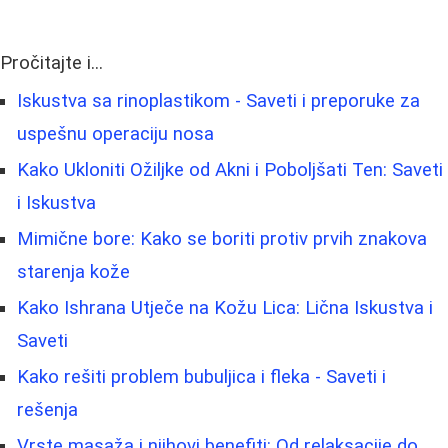
Pročitajte i...
Iskustva sa rinoplastikom - Saveti i preporuke za
uspešnu operaciju nosa
Kako Ukloniti Ožiljke od Akni i Poboljšati Ten: Saveti
i Iskustva
Mimične bore: Kako se boriti protiv prvih znakova
starenja kože
Kako Ishrana Utječe na Kožu Lica: Lična Iskustva i
Saveti
Kako rešiti problem bubuljica i fleka - Saveti i
rešenja
Vrste masaža i njihovi benefiti: Od relaksacije do