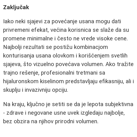
Zaključak
Iako neki sjajevi za povećanje usana mogu dati
privremeni efekat, većina korisnica se slaže da su
promene minimalne i često ne vrede visoke cene.
Najbolji rezultati se postižu kombinacjom
konturisanja usana olovkom i korišćenjem svetlih
sjajeva, što vizuelno povećava volumen. Ako tražite
trajno rešenje, profesionalni tretmani sa
hijaluronskom kiselinom predstavljaju efikasniju, ali i
skuplju i invazivniju opciju.
Na kraju, ključno je setiti se da je lepota subjektivna
- zdrave i negovane usne uvek izgledaju najbolje,
bez obzira na njihov prirodni volumen.