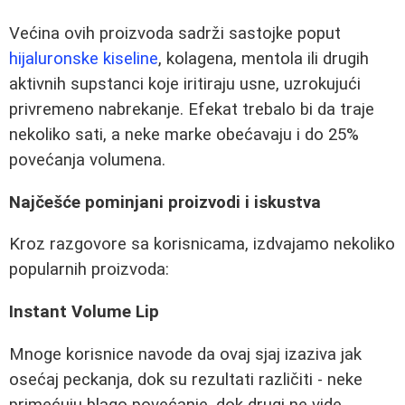
Većina ovih proizvoda sadrži sastojke poput
hijaluronske kiseline
, kolagena, mentola ili drugih
aktivnih supstanci koje iritiraju usne, uzrokujući
privremeno nabrekanje. Efekat trebalo bi da traje
nekoliko sati, a neke marke obećavaju i do 25%
povećanja volumena.
Najčešće pominjani proizvodi i iskustva
Kroz razgovore sa korisnicama, izdvajamo nekoliko
popularnih proizvoda:
Instant Volume Lip
Mnoge korisnice navode da ovaj sjaj izaziva jak
osećaj peckanja, dok su rezultati različiti - neke
primećuju blago povećanje, dok drugi ne vide