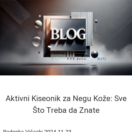
Aktivni Kiseonik za Negu Kože: Sve
Što Treba da Znate
Radenka Višacki
2024-11-23