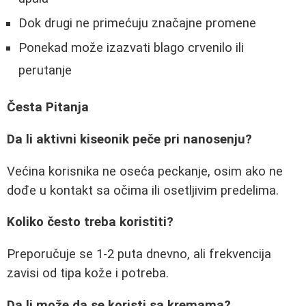
Dok drugi ne primećuju značajne promene
Ponekad može izazvati blago crvenilo ili
perutanje
Česta Pitanja
Da li aktivni kiseonik peče pri nanosenju?
Većina korisnika ne oseća peckanje, osim ako ne
dođe u kontakt sa očima ili osetljivim predelima.
Koliko često treba koristiti?
Preporučuje se 1-2 puta dnevno, ali frekvencija
zavisi od tipa kože i potreba.
Da li može da se koristi sa kremama?