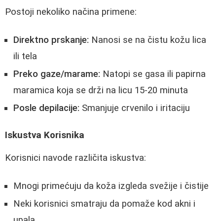
Postoji nekoliko načina primene:
Direktno prskanje:
Nanosi se na čistu kožu lica
ili tela
Preko gaze/marame:
Natopi se gasa ili papirna
maramica koja se drži na licu 15-20 minuta
Posle depilacije:
Smanjuje crvenilo i iritaciju
Iskustva Korisnika
Korisnici navode različita iskustva:
Mnogi primećuju da koža izgleda svežije i čistije
Neki korisnici smatraju da pomaže kod akni i
upala