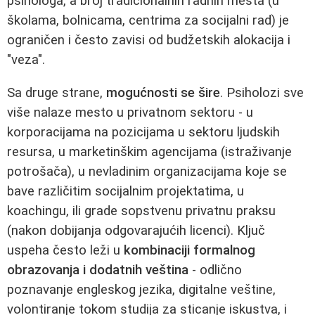
psihologa, a broj tradicionalnih radnih mesta (u
školama, bolnicama, centrima za socijalni rad) je
ograničen i često zavisi od budžetskih alokacija i
"veza".
Sa druge strane,
mogućnosti se šire
. Psiholozi sve
više nalaze mesto u privatnom sektoru - u
korporacijama na pozicijama u sektoru ljudskih
resursa, u marketinškim agencijama (istraživanje
potrošača), u nevladinim organizacijama koje se
bave različitim socijalnim projektatima, u
koachingu, ili grade sopstvenu privatnu praksu
(nakon dobijanja odgovarajućih licenci). Ključ
uspeha često leži u
kombinaciji formalnog
obrazovanja i dodatnih veština
- odlično
poznavanje engleskog jezika, digitalne veštine,
volontiranje tokom studija za sticanje iskustva, i