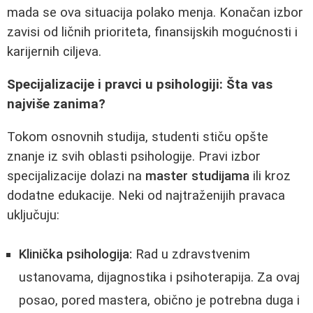
mada se ova situacija polako menja. Konačan izbor
zavisi od ličnih prioriteta, finansijskih mogućnosti i
karijernih ciljeva.
Specijalizacije i pravci u psihologiji: Šta vas
najviše zanima?
Tokom osnovnih studija, studenti stiču opšte
znanje iz svih oblasti psihologije. Pravi izbor
specijalizacije dolazi na
master studijama
ili kroz
dodatne edukacije. Neki od najtraženijih pravaca
uključuju:
Klinička psihologija:
Rad u zdravstvenim
ustanovama, dijagnostika i psihoterapija. Za ovaj
posao, pored mastera, obično je potrebna duga i