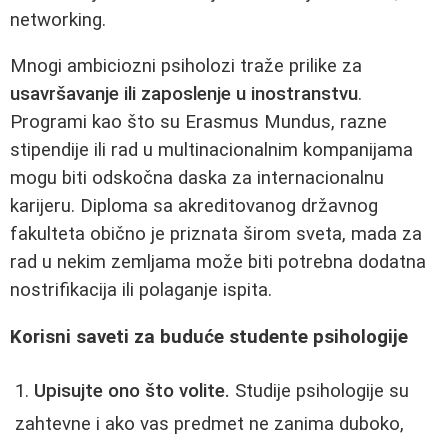
networking.
Mnogi ambiciozni psiholozi traže prilike za
usavršavanje ili zaposlenje u inostranstvu
.
Programi kao što su Erasmus Mundus, razne
stipendije ili rad u multinacionalnim kompanijama
mogu biti odskočna daska za internacionalnu
karijeru. Diploma sa akreditovanog državnog
fakulteta obično je priznata širom sveta, mada za
rad u nekim zemljama može biti potrebna dodatna
nostrifikacija ili polaganje ispita.
Korisni saveti za buduće studente psihologije
Upisujte ono što volite.
Studije psihologije su
zahtevne i ako vas predmet ne zanima duboko,