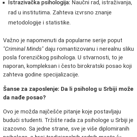
Istrazivačka psihologija:
Naučni rad, istraživanja,
rad u institutima. Zahteva izvrsno znanje
metodologije i statistike.
Važno je napomenuti da popularne serije poput
"Criminal Minds"
daju romantizovanu i nerealnu sliku
posla forenzičkog psihologa. U stvarnosti, to je
naporan, kompleksan i često birokratski posao koji
zahteva godine specijalizacije.
Šanse za zaposlenje: Da li psiholog u Srbiji može
da nađe posao?
Ovo je možda najčešće pitanje koje postavljaju
budući studenti. Tržište rada za psihologe u Srbiji je
izazovno. Sa jedne strane, sve je više diplomiranih