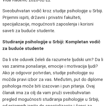
Sveobuhvatan vodič kroz studije psihologije u Srbiji.
Prijemni ispiti, državni i privatni fakulteti,
specijalizacije, mogućnosti zaposlenja i korisni
saveti za buduće studente.
Studiranje psihologije u Srbiji: Kompletan vodič
za buduće studente
Da li ste oduvek želeli da razumete ljudski um? Da li
vas zanima ponašanje, emocije i motivacija ljudi?
Ako je odgovor potvrdan, studije psihologije su
možda pravi izbor za vas. Međutim, put do diplome
psihologa može biti izazovan i pun pitanja. Ovaj
članak ima za cilj da vam pruži sveobuhvatan
pregled mogućnosti studiranja psihologije u Srbiji,
od prijemnih ispita do specijalizacija i šansi za