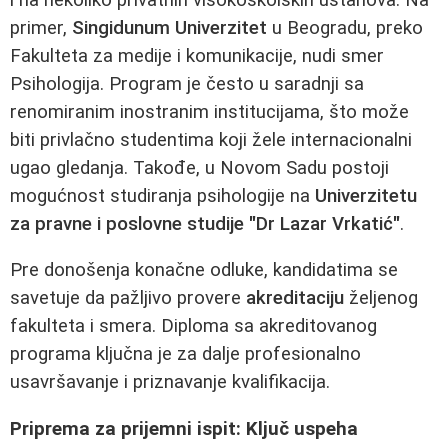
primer,
Singidunum Univerzitet
u Beogradu, preko
Fakulteta za medije i komunikacije, nudi smer
Psihologija. Program je često u saradnji sa
renomiranim inostranim institucijama, što može
biti privlačno studentima koji žele internacionalni
ugao gledanja. Takođe, u Novom Sadu postoji
mogućnost studiranja psihologije na
Univerzitetu
za pravne i poslovne studije "Dr Lazar Vrkatić"
.
Pre donošenja konačne odluke, kandidatima se
savetuje da pažljivo provere
akreditaciju
željenog
fakulteta i smera. Diploma sa akreditovanog
programa ključna je za dalje profesionalno
usavršavanje i priznavanje kvalifikacija.
Priprema za prijemni ispit: Ključ uspeha