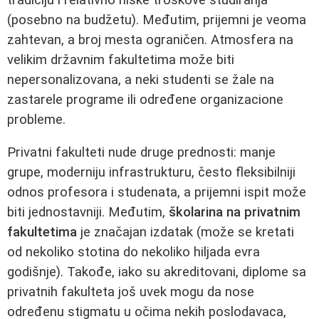
(posebno na budžetu). Međutim, prijemni je veoma
zahtevan, a broj mesta ograničen. Atmosfera na
velikim državnim fakultetima može biti
nepersonalizovana, a neki studenti se žale na
zastarele programe ili određene organizacione
probleme.
Privatni fakulteti nude druge prednosti: manje
grupe, moderniju infrastrukturu, često fleksibilniji
odnos profesora i studenata, a prijemni ispit može
biti jednostavniji. Međutim,
školarina na privatnim
fakultetima
je značajan izdatak (može se kretati
od nekoliko stotina do nekoliko hiljada evra
godišnje). Takođe, iako su akreditovani, diplome sa
privatnih fakulteta još uvek mogu da nose
određenu stigmatu u očima nekih poslodavaca,