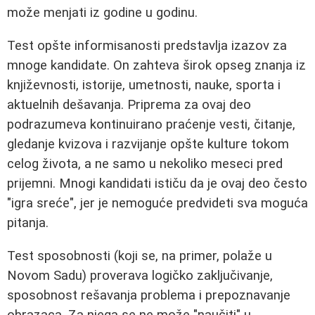
može menjati iz godine u godinu.
Test opšte informisanosti predstavlja izazov za
mnoge kandidate. On zahteva širok opseg znanja iz
književnosti, istorije, umetnosti, nauke, sporta i
aktuelnih dešavanja. Priprema za ovaj deo
podrazumeva kontinuirano praćenje vesti, čitanje,
gledanje kvizova i razvijanje opšte kulture tokom
celog života, a ne samo u nekoliko meseci pred
prijemni. Mnogi kandidati ističu da je ovaj deo često
"igra sreće", jer je nemoguće predvideti sva moguća
pitanja.
Test sposobnosti (koji se, na primer, polaže u
Novom Sadu) proverava logičko zaključivanje,
sposobnost rešavanja problema i prepoznavanje
obrazaca. Za njega se ne može "naučiti" u