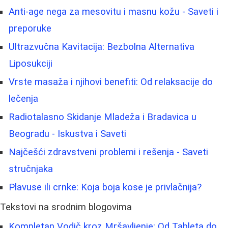
Anti-age nega za mesovitu i masnu kožu - Saveti i
preporuke
Ultrazvučna Kavitacija: Bezbolna Alternativa
Liposukciji
Vrste masaža i njihovi benefiti: Od relaksacije do
lečenja
Radiotalasno Skidanje Mladeža i Bradavica u
Beogradu - Iskustva i Saveti
Najčešći zdravstveni problemi i rešenja - Saveti
stručnjaka
Plavuse ili crnke: Koja boja kose je privlačnija?
Tekstovi na srodnim blogovima
Kompletan Vodič kroz Mršavljenje: Od Tableta do