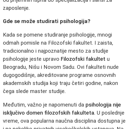
zaposlenje.
Gde se može studirati psihologija?
Kada se pomene studiranje psihologije, mnogi
odmah pomisle na Filozofski fakultet. I zaista,
tradicionalno i najpoznatije mesto za studije
psihologije jeste upravo
Filozofski fakultet
u
Beogradu, Nišu i Novom Sadu. Ovi fakulteti nude
dugogodišnje, akreditovane programe osnovnih
akademskih studija koji traju četiri godine, nakon
čega slede master studije.
Međutim, važno je napomenuti da
psihologija nije
isključivo domen filozofskih fakulteta
. U poslednje
vreme, ova popularna naučna disciplina dostupna je
i na nekoliko privatnih visokoškolskih ustanova. Na