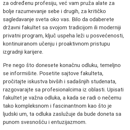
za određenu profesiju, već vam pruža alate za
bolje razumevanje sebe i drugih, za kritičko
sagledavanje sveta oko vas. Bilo da odaberete
državni fakultet sa svojom tradicijom ili moderniji
privatni program, ključ uspeha leži u posvećenosti,
kontinuiranom učenju i proaktivnom pristupu
izgradnji karijere.
Pre nego što donesete konačnu odluku, temeljno
se informišite. Posetite sajtove fakulteta,
pročitajte iskustva bivših i sadašnjih studenata,
razgovarajte sa profesionalcima iz oblasti. Upisati
fakultet je važna odluka, a kada se radi o nečemu
tako kompleksnom i fascinantnom kao što je
ljudski um, ta odluka zaslužuje da bude doneta sa
punom svesnošću i entuzijazmom.