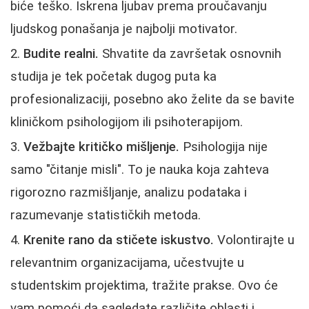
biće teško. Iskrena ljubav prema proučavanju
ljudskog ponašanja je najbolji motivator.
Budite realni.
Shvatite da završetak osnovnih
studija je tek početak dugog puta ka
profesionalizaciji, posebno ako želite da se bavite
kliničkom psihologijom ili psihoterapijom.
Vežbajte kritičko mišljenje.
Psihologija nije
samo "čitanje misli". To je nauka koja zahteva
rigorozno razmišljanje, analizu podataka i
razumevanje statističkih metoda.
Krenite rano da stičete iskustvo.
Volontirajte u
relevantnim organizacijama, učestvujte u
studentskim projektima, tražite prakse. Ovo će
vam pomoći da sagledate različite oblasti i