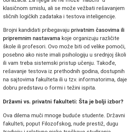
klasičnom smislu, ali se može vežbati rešavanjem
sličnih logičkih zadataka i testova inteligencije.
Brojni kandidati pribegavaju
privatnim časovima ili
pripremnim nastavama
koje organizuju različite
škole ili profesori. Ovo može biti od velike pomoći,
posebno ako niste imali psihologiju u srednjoj školi
ili vam treba sistemski pristup učenju. Takođe,
rešavanje testova iz prethodnih godina, dostupnih
na sajtovima fakulteta ili u tzv. informatorima, daje
dobru predstavu o formi i težini ispita.
Državni vs. privatni fakulteti: Šta je bolji izbor?
Ova dilema muči mnoge buduće studente. Državni
fakulteti, poput Filozofskog, nude prestiž, dugu
tradiciju i relativno niske troškove studiranja