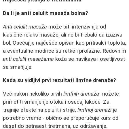
Da li je anti celulit masaža bolna?
Anti celulit masaža
može biti intenzivnija od
klasične relaks masaže, ali ne bi trebalo da izaziva
bol. Osećaj je najčešće opisan kao pritisak i toplota,
a eventualne modrice su retke i prolazne. Redovnim
anti celulit masažama
koža se navikava i osetljivost
se smanjuje.
Kada su vidljivi prvi rezultati limfne drenaže?
Već nakon nekoliko prvih
limfnih drenaža
možete
primetiti smanjenje otoka i osećaj lakoće. Za
trajnije efekte na celulit i strije,
limfnoj drenaži
je
potrebno vreme - obično se preporučuje kurs od
deset do petnaest tretmana, uz održavanje.