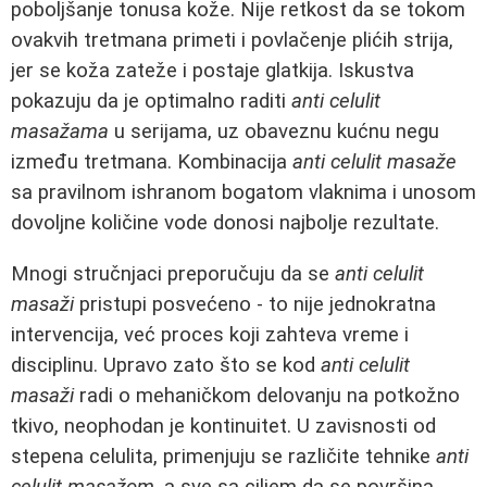
poboljšanje tonusa kože. Nije retkost da se tokom
ovakvih tretmana primeti i povlačenje plićih strija,
jer se koža zateže i postaje glatkija. Iskustva
pokazuju da je optimalno raditi
anti celulit
masažama
u serijama, uz obaveznu kućnu negu
između tretmana. Kombinacija
anti celulit masaže
sa pravilnom ishranom bogatom vlaknima i unosom
dovoljne količine vode donosi najbolje rezultate.
Mnogi stručnjaci preporučuju da se
anti celulit
masaži
pristupi posvećeno - to nije jednokratna
intervencija, već proces koji zahteva vreme i
disciplinu. Upravo zato što se kod
anti celulit
masaži
radi o mehaničkom delovanju na potkožno
tkivo, neophodan je kontinuitet. U zavisnosti od
stepena celulita, primenjuju se različite tehnike
anti
celulit masažom
, a sve sa ciljem da se površina