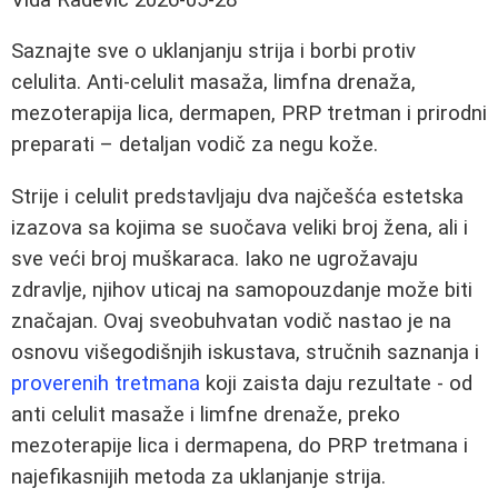
Saznajte sve o uklanjanju strija i borbi protiv
celulita. Anti-celulit masaža, limfna drenaža,
mezoterapija lica, dermapen, PRP tretman i prirodni
preparati – detaljan vodič za negu kože.
Strije i celulit predstavljaju dva najčešća estetska
izazova sa kojima se suočava veliki broj žena, ali i
sve veći broj muškaraca. Iako ne ugrožavaju
zdravlje, njihov uticaj na samopouzdanje može biti
značajan. Ovaj sveobuhvatan vodič nastao je na
osnovu višegodišnjih iskustava, stručnih saznanja i
proverenih tretmana
koji zaista daju rezultate - od
anti celulit masaže i limfne drenaže, preko
mezoterapije lica i dermapena, do PRP tretmana i
najefikasnijih metoda za uklanjanje strija.