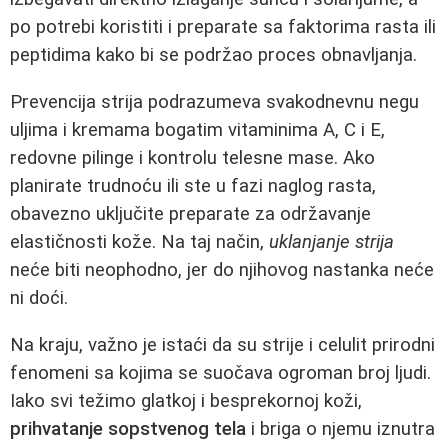
po potrebi koristiti i preparate sa faktorima rasta ili
peptidima kako bi se podržao proces obnavljanja.
Prevencija strija podrazumeva svakodnevnu negu
uljima i kremama bogatim vitaminima A, C i E,
redovne pilinge i kontrolu telesne mase. Ako
planirate trudnoću ili ste u fazi naglog rasta,
obavezno uključite preparate za održavanje
elastičnosti kože. Na taj način,
uklanjanje strija
neće biti neophodno, jer do njihovog nastanka neće
ni doći.
Na kraju, važno je istaći da su strije i celulit prirodni
fenomeni sa kojima se suočava ogroman broj ljudi.
Iako svi težimo glatkoj i besprekornoj koži,
prihvatanje sopstvenog tela
i briga o njemu iznutra