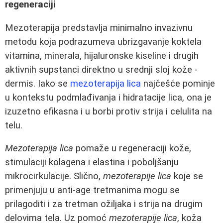
regeneraciji
Mezoterapija predstavlja minimalno invazivnu
metodu koja podrazumeva ubrizgavanje koktela
vitamina, minerala, hijaluronske kiseline i drugih
aktivnih supstanci direktno u srednji sloj kože -
dermis. Iako se
mezoterapija lica
najčešće pominje
u kontekstu podmlađivanja i hidratacije lica, ona je
izuzetno efikasna i u borbi protiv strija i celulita na
telu.
Mezoterapija lica
pomaže u regeneraciji kože,
stimulaciji kolagena i elastina i poboljšanju
mikrocirkulacije. Slično,
mezoterapije lica
koje se
primenjuju u anti-age tretmanima mogu se
prilagoditi i za tretman ožiljaka i strija na drugim
delovima tela. Uz pomoć
mezoterapije lica
, koža