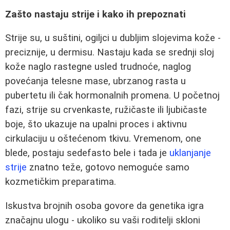
Zašto nastaju strije i kako ih prepoznati
Strije su, u suštini, ogiljci u dubljim slojevima kože -
preciznije, u dermisu. Nastaju kada se srednji sloj
kože naglo rastegne usled trudnoće, naglog
povećanja telesne mase, ubrzanog rasta u
pubertetu ili čak hormonalnih promena. U početnoj
fazi, strije su crvenkaste, ružičaste ili ljubičaste
boje, što ukazuje na upalni proces i aktivnu
cirkulaciju u oštećenom tkivu. Vremenom, one
blede, postaju sedefasto bele i tada je
uklanjanje
strije
znatno teže, gotovo nemoguće samo
kozmetičkim preparatima.
Iskustva brojnih osoba govore da genetika igra
značajnu ulogu - ukoliko su vaši roditelji skloni