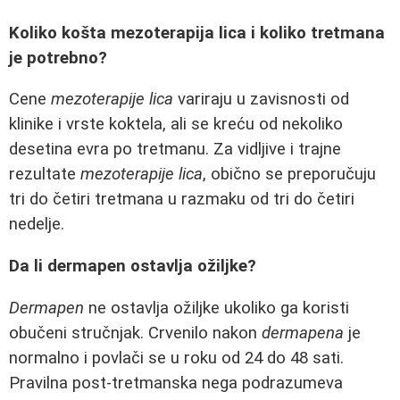
Koliko košta mezoterapija lica i koliko tretmana
je potrebno?
Cene
mezoterapije lica
variraju u zavisnosti od
klinike i vrste koktela, ali se kreću od nekoliko
desetina evra po tretmanu. Za vidljive i trajne
rezultate
mezoterapije lica
, obično se preporučuju
tri do četiri tretmana u razmaku od tri do četiri
nedelje.
Da li dermapen ostavlja ožiljke?
Dermapen
ne ostavlja ožiljke ukoliko ga koristi
obučeni stručnjak. Crvenilo nakon
dermapena
je
normalno i povlači se u roku od 24 do 48 sati.
Pravilna post-tretmanska nega podrazumeva