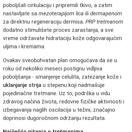
poboljšali cirkulaciju i pripremili tkivo, a zatim
nastavljate sa
mezoterapijom lica
ili
dermapenom
za direktnu regeneraciju dermisa.
PRP tretmanom
dodatno stimulišete proces zarastanja, a sve
vreme održavate hidrataciju kože odgovarajućim
uljima i kremama.
Ovakav sveobuhvatan plan omogućava da se u
roku od nekoliko meseci postignu vidljiva
poboljšanja - smanjenje celulita, zatezanje kože i
uklanjanje strija
u stepenu koji nadmašuje
pojedinačne tretmane. Uz to, podrška u vidu
zdravog načina života, redovne fizičke aktivnosti i
izbegavanja naglih oscilacija u težini, značajno
doprinosi dugoročnom održanju rezultata.
Najčešća pitanja o tretmanima