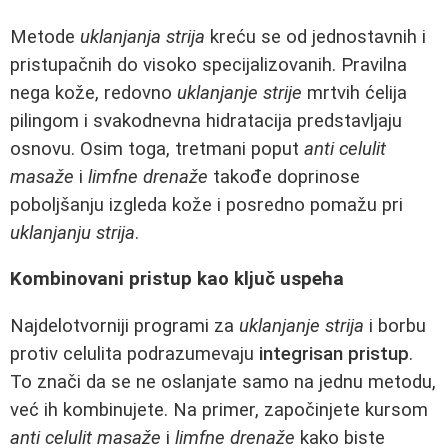
Metode
uklanjanja strija
kreću se od jednostavnih i
pristupačnih do visoko specijalizovanih. Pravilna
nega kože, redovno
uklanjanje strije
mrtvih ćelija
pilingom i svakodnevna hidratacija predstavljaju
osnovu. Osim toga, tretmani poput
anti celulit
masaže
i
limfne drenaže
takođe doprinose
poboljšanju izgleda kože i posredno pomažu pri
uklanjanju strija
.
Kombinovani pristup kao ključ uspeha
Najdelotvorniji programi za
uklanjanje strija
i borbu
protiv celulita podrazumevaju
integrisan pristup
.
To znači da se ne oslanjate samo na jednu metodu,
već ih kombinujete. Na primer, započinjete kursom
anti celulit masaže
i
limfne drenaže
kako biste