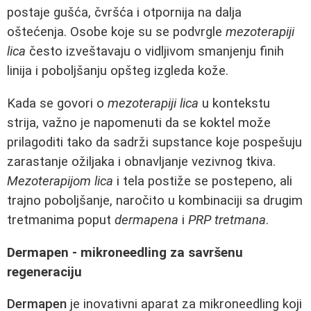
postaje gušća, čvršća i otpornija na dalja
oštećenja. Osobe koje su se podvrgle
mezoterapiji
lica
često izveštavaju o vidljivom smanjenju finih
linija i poboljšanju opšteg izgleda kože.
Kada se govori o
mezoterapiji lica
u kontekstu
strija, važno je napomenuti da se koktel može
prilagoditi tako da sadrži supstance koje pospešuju
zarastanje ožiljaka i obnavljanje vezivnog tkiva.
Mezoterapijom lica
i tela postiže se postepeno, ali
trajno poboljšanje, naročito u kombinaciji sa drugim
tretmanima poput
dermapena
i
PRP tretmana
.
Dermapen - mikroneedling za savršenu
regeneraciju
Dermapen
je inovativni aparat za mikroneedling koji