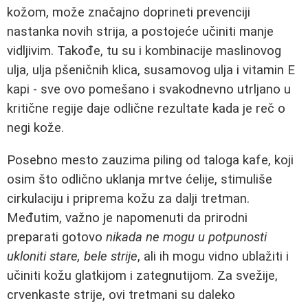
kožom, može značajno doprineti prevenciji
nastanka novih strija, a postojeće učiniti manje
vidljivim. Takođe, tu su i kombinacije maslinovog
ulja, ulja pšeničnih klica, susamovog ulja i vitamin E
kapi - sve ovo pomešano i svakodnevno utrljano u
kritične regije daje odlične rezultate kada je reč o
negi kože.
Posebno mesto zauzima piling od taloga kafe, koji
osim što odlično uklanja mrtve ćelije, stimuliše
cirkulaciju i priprema kožu za dalji tretman.
Međutim, važno je napomenuti da prirodni
preparati gotovo
nikada ne mogu u potpunosti
ukloniti stare, bele strije
, ali ih mogu vidno ublažiti i
učiniti kožu glatkijom i zategnutijom. Za svežije,
crvenkaste strije, ovi tretmani su daleko