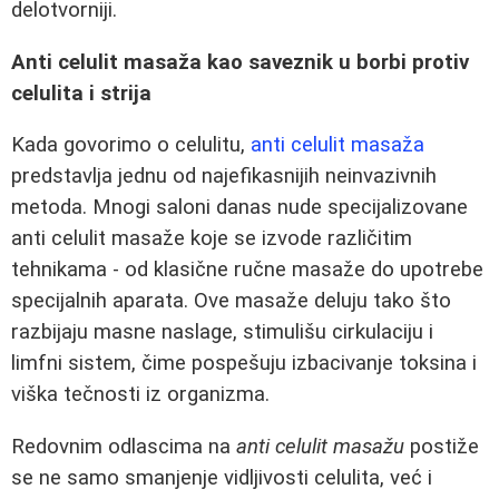
delotvorniji.
Anti celulit masaža kao saveznik u borbi protiv
celulita i strija
Kada govorimo o celulitu,
anti celulit masaža
predstavlja jednu od najefikasnijih neinvazivnih
metoda. Mnogi saloni danas nude specijalizovane
anti celulit masaže koje se izvode različitim
tehnikama - od klasične ručne masaže do upotrebe
specijalnih aparata. Ove masaže deluju tako što
razbijaju masne naslage, stimulišu cirkulaciju i
limfni sistem, čime pospešuju izbacivanje toksina i
viška tečnosti iz organizma.
Redovnim odlascima na
anti celulit masažu
postiže
se ne samo smanjenje vidljivosti celulita, već i