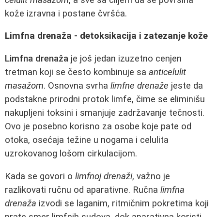
kože izravna i postane čvršća.
Limfna drenaža - detoksikacija i zatezanje kože
Limfna drenaža
je još jedan izuzetno cenjen
tretman koji se često kombinuje sa
anticelulit
masažom
. Osnovna svrha
limfne drenaže
jeste da
podstakne prirodni protok limfe, čime se eliminišu
nakupljeni toksini i smanjuje zadržavanje tečnosti.
Ovo je posebno korisno za osobe koje pate od
otoka, osećaja težine u nogama i celulita
uzrokovanog lošom cirkulacijom.
Kada se govori o
limfnoj drenaži
, važno je
razlikovati ručnu od aparativne. Ručna
limfna
drenaža
izvodi se laganim, ritmičnim pokretima koji
prate smer limfnih sudova, dok aparativna koristi