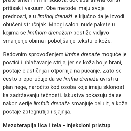
pritisak i vakuum. Obe metode imaju svoje
prednosti, a u
limfnoj drenaži
je ključno da je izvodi
obučeni stručnjak. Mnogi saloni nude pakete u
kojima se
limfnom drenažom
postiže vidljivo
smanjenje obima i poboljšanje teksture kože.
Redovnim sprovođenjem
limfne drenaže
moguće je
postići i ublažavanje strija, jer se koža bolje hrani,
postaje elastičnija i otpornija na pucanje. Zato se
često preporučuje da se
limfna drenaža
uvrsti u
plan nege, naročito kod osoba koje imaju sklonost
ka zadržavanju tečnosti. Iskustva pokazuju da se
nakon serije
limfnih drenaža
smanjuje celulit, a koža
postaje zategnutija i sjajnija.
Mezoterapija lica i tela - injekcioni pristup