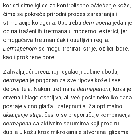
koristi sitne iglice za kontrolisano oštećenje kože,
čime se pokreće prirodni proces zarastanja i
stimulacije kolagena. Upotreba
dermapena
jedan je
od najtraženijih tretmana u modernoj estetici, jer
omogućava tretman čak i osetljivih regija.
Dermapenom
se mogu tretirati strije, ožiljci, bore,
kao i proširene pore.
Zahvaljujući preciznoj regulaciji dubine uboda,
dermapen
je pogodan za sve tipove kože i sve
delove tela. Nakon tretmana
dermapenom
, koža je
crvena i blago osetljiva, ali već posle nekoliko dana
postaje vidno glađa i zategnutija. Za optimalno
uklanjanje strija
, često se preporučuje kombinacija
dermapena
sa aktivnim serumima koji prodiru
dublje u kožu kroz mikrokanale stvorene iglicama.