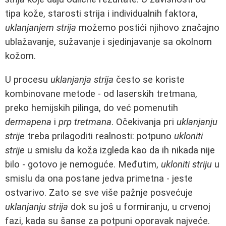
tipa kože, starosti strija i individualnih faktora,
uklanjanjem strija
možemo postići njihovo značajno
ublažavanje, sužavanje i sjedinjavanje sa okolnom
kožom.
U procesu
uklanjanja strija
često se koriste
kombinovane metode - od laserskih tretmana,
preko hemijskih pilinga, do već pomenutih
dermapena
i
prp tretmana
. Očekivanja pri
uklanjanju
strije
treba prilagoditi realnosti: potpuno
ukloniti
strije
u smislu da koža izgleda kao da ih nikada nije
bilo - gotovo je nemoguće. Međutim,
ukloniti striju
u
smislu da ona postane jedva primetna - jeste
ostvarivo. Zato se sve više pažnje posvećuje
uklanjanju strija
dok su još u formiranju, u crvenoj
fazi, kada su šanse za potpuni oporavak najveće.