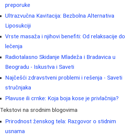
preporuke
Ultrazvučna Kavitacija: Bezbolna Alternativa
Liposukciji
Vrste masaža i njihovi benefiti: Od relaksacije do
lečenja
Radiotalasno Skidanje Mladeža i Bradavica u
Beogradu - Iskustva i Saveti
Najčešći zdravstveni problemi i rešenja - Saveti
stručnjaka
Plavuse ili crnke: Koja boja kose je privlačnija?
Tekstovi na srodnim blogovima
Prirodnost ženskog tela: Razgovor o stidnim
usnama