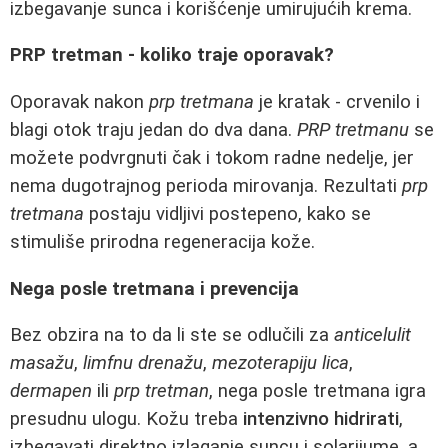
izbegavanje sunca i korišćenje umirujućih krema.
PRP tretman - koliko traje oporavak?
Oporavak nakon
prp tretmana
je kratak - crvenilo i
blagi otok traju jedan do dva dana.
PRP tretmanu
se
možete podvrgnuti čak i tokom radne nedelje, jer
nema dugotrajnog perioda mirovanja. Rezultati
prp
tretmana
postaju vidljivi postepeno, kako se
stimuliše prirodna regeneracija kože.
Nega posle tretmana i prevencija
Bez obzira na to da li ste se odlučili za
anticelulit
masažu
,
limfnu drenažu
,
mezoterapiju lica
,
dermapen
ili
prp tretman
, nega posle tretmana igra
presudnu ulogu. Kožu treba
intenzivno hidrirati
,
izbegavati direktno izlaganje suncu i solarijume, a