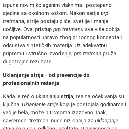
ispune novim kolagenim vlaknima i postepeno
sjedine sa okolnom kožom. Nakon serije
prp
tretmana
, strije postaju pliće, svetlije i manje
uočljive. Ovaj pristup
prp tretmanu
sve više dobija
na popularnosti upravo zbog prirodnog koncepta i
odsustva sintetičkih materija. Uz adekvatnu
pripremu i stručno izvođenje,
prp tretman
pruža
dugotrajne rezultate.
Uklanjanje strija - od prevencije do
profesionalnih rešenja
Kada je reč o
uklanjanju strija
, realna očekivanja su
ključna.
Uklanjanje strije
koja je postojala godinama i
već je bela, može biti veoma izazovno. Ipak,
savremeni tretmani nude niz opcija za
uklanjanje
strija
koje daju odlične rezultate. U zavisnosti od