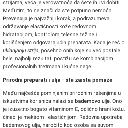
strijama, veća je verovatnoća da ćete ih i vi dobiti.
Međutim, to ne znači da ste potpuno nemoćni.
Prevencija
je najvažniji korak, a podrazumeva
održavanje elastičnosti kože redovnom
hidratacijom, kontrolom telesne težine i
korišćenjem odgovarajućih preparata. Kada je reč o
uklanjanju strija
, posebno onih koje su već postale
bele, najbolji rezultati postižu se kombinacijom
profesionalnih tretmana i kućne nege.
Prirodni preparati i ulja - šta zaista pomaže
Među najčešće pominjanim prirodnim rešenjima u
iskustvima korisnica nalazi se
bademovo ulje
. Ono
je izuzetno bogato vitaminom E, odlično hrani kožu,
čineći je mekšom i elastičnijom. Redovna upotreba
bademovog ulja, naročito kod osoba sa suvom