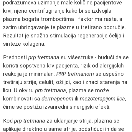
podrazumeva uzimanje male količine pacijentove
krvi, njeno centrifugiranje kako bi se izdvojila
plazma bogata trombocitima i faktorima rasta, a
zatim ubrizgavanje te plazme u tretirano područje.
Rezultat je snažna stimulacija regeneracije ćelija i
sinteze kolagena.
Prednosti
prp tretmana
su višestruke - budući da se
koristi sopstvena krv pacijenta, rizik od alergijskih
reakcija je minimalan.
PRP tretmanom
se uspešno
tretiraju strije, celulit, ožiljci, kao i znaci starenja na
licu. U okviru
prp tretmana
, plazma se može
kombinovati sa
dermapenom
ili
mezoterapijom lica
,
čime se postižu izvanredni sinergijski efekti.
Kod
prp tretmana
za uklanjanje strija, plazma se
aplikuje direktno u same strije, podstičući ih da se