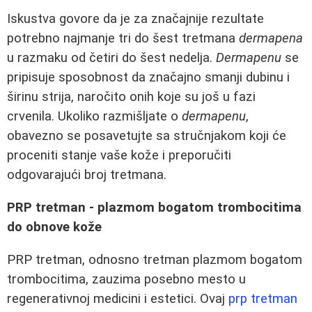
Iskustva govore da je za značajnije rezultate
potrebno najmanje tri do šest tretmana
dermapena
u razmaku od četiri do šest nedelja.
Dermapenu
se
pripisuje sposobnost da značajno smanji dubinu i
širinu strija, naročito onih koje su još u fazi
crvenila. Ukoliko razmišljate o
dermapenu
,
obavezno se posavetujte sa stručnjakom koji će
proceniti stanje vaše kože i preporučiti
odgovarajući broj tretmana.
PRP tretman - plazmom bogatom trombocitima
do obnove kože
PRP tretman, odnosno tretman plazmom bogatom
trombocitima, zauzima posebno mesto u
regenerativnoj medicini i estetici. Ovaj
prp tretman