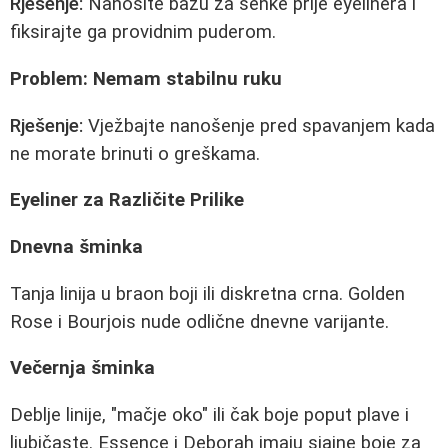
Rješenje:
Nanosite bazu za senke prije eyelinera i
fiksirajte ga providnim puderom.
Problem: Nemam stabilnu ruku
Rješenje:
Vježbajte nanošenje pred spavanjem kada
ne morate brinuti o greškama.
Eyeliner za Različite Prilike
Dnevna šminka
Tanja linija u braon boji ili diskretna crna. Golden
Rose i Bourjois nude odlične dnevne varijante.
Večernja šminka
Deblje linije, "mačje oko" ili čak boje poput plave i
ljubičaste. Essence i Deborah imaju sjajne boje za