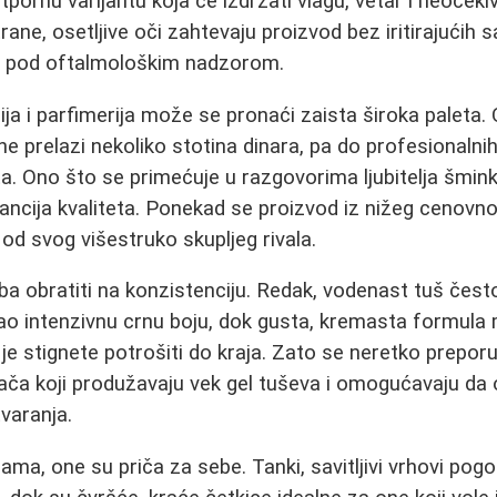
tpornu varijantu koja će izdržati vlagu, vetar i neoček
rane, osetljive oči zahtevaju proizvod bez iritirajućih 
n pod oftalmološkim nadzorom.
ja i parfimerija može se pronaći zaista široka paleta.
e prelazi nekoliko stotina dinara, pa do profesionalnih 
a. Ono što se primećuje u razgovorima ljubitelja šmin
ancija kvaliteta. Ponekad se proizvod iz nižeg cenov
 od svog višestruko skupljeg rivala.
a obratiti na konzistenciju. Redak, vodenast tuš čest
gao intenzivnu crnu boju, dok gusta, kremasta formula
 je stignete potrošiti do kraja. Zato se neretko prepor
vača koji produžavaju vek gel tuševa i omogućavaju da
varanja.
ama, one su priča za sebe. Tanki, savitljivi vrhovi pogo