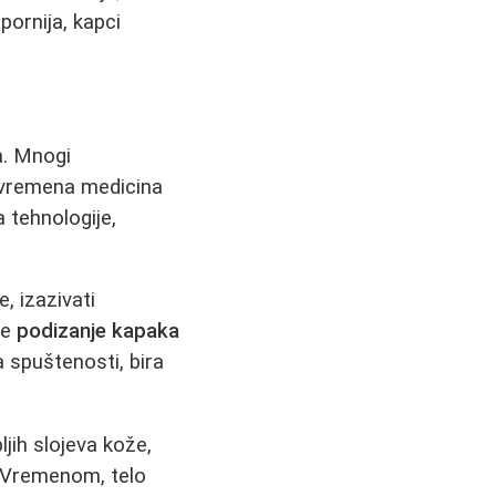
pornija, kapci
a. Mnogi
savremena medicina
 tehnologije,
, izazivati
je
podizanje kapaka
 spuštenosti, bira
jih slojeva kože,
. Vremenom, telo