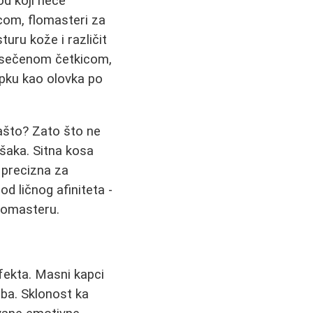
od koji neće
icom, flomasteri za
turu kože i različit
zasečenom četkicom,
apku kao olovka po
Zašto? Zato što ne
ešaka. Sitna kosa
 precizna za
od ličnog afiniteta -
flomasteru.
efekta. Masni kapci
iba. Sklonost ka