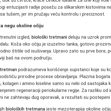
ja, dok su čvršće, kraće četkice idealne za one koji vole 
ogi entuzijasti radije posežu za slikarskim kistovima n
sa tušem, jer im pružaju veću kontrolu i preciznost.
za negu okoline očiju
renutni izgled,
biološki tretmani
deluju na uzrok prom
alu. Koža oko očiju je izuzetno tanka, gotovo prozirna
irodno štitile od isušivanja. Upravo zato su prve bore, 
jiviji baš na ovom području.
 tretman
podrazumeva korišćenje supstanci koje su ko
podstiču prirodne procese obnavljanja. Plazma bogata
a, kolagen i amino kiseline samo su neki od sastojaka k
jenim regeneraciji periokularne regije. Za razliku od i
i ne zahtevaju dug oporavak, a rezultati su postepeni i
jih
bioloških tretmana
jeste mezoterapija okoline očiju