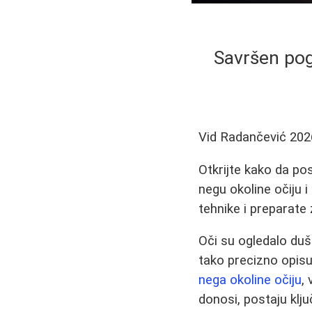
Savršen pogl
Vid Radančević
202
Otkrijte kako da po
negu okoline očiju 
tehnike i preparate
Oči su ogledalo duš
tako precizno opisu
nega okoline očiju
,
donosi, postaju kl