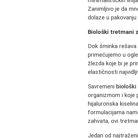
minimalističkih lini
Zanimljivo je da mn
dolaze u pakovanju 
Biološki tretmani 
Dok šminka rešava t
primećujemo u ogled
žlezda koje bi je pr
elastičnosti najvidl
Savremeni
biološki
organizmom i koje 
hijaluronska kiselin
formulacijama namen
zahvata, ovi tretman
Jedan od najtraženi