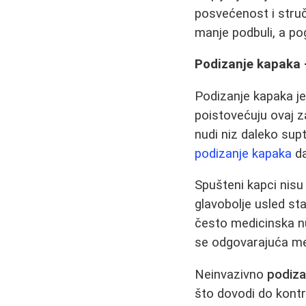
posvećenost i stručn
manje podbuli, a pogl
Podizanje kapaka -
Podizanje kapaka je
poistovećuju ovaj 
nudi niz daleko supt
podizanje kapaka
da
Spušteni kapci nisu
glavobolje usled sta
često medicinska nu
se odgovarajuća m
Neinvazivno
podiza
što dovodi do kontr