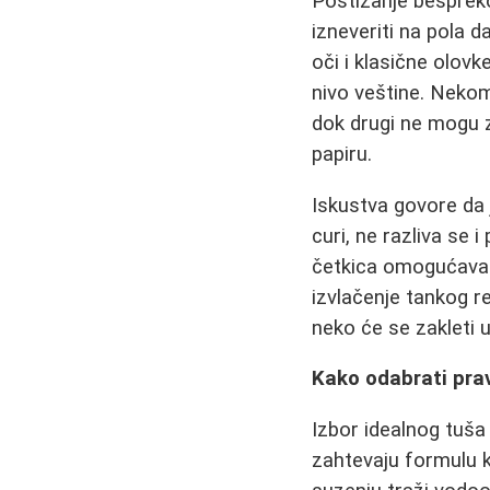
Postizanje besprekor
izneveriti na pola d
oči i klasične olovk
nivo veštine. Neko
dok drugi ne mogu z
papiru.
Iskustva govore da j
curi, ne razliva se 
četkica omogućava d
izvlačenje tankog re
neko će se zakleti 
Kako odabrati prav
Izbor idealnog tuša
zahtevaju formulu k