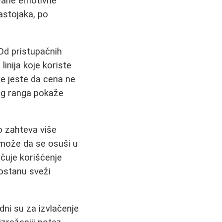
ivane emotivne
sastojaka, po
 Od pristupačnih
linija koje koriste
ke jeste da cena ne
nog ranga pokaže
o zahteva više
 može da se osuši u
učuje korišćenje
 ostanu sveži
dni su za izvlačenje