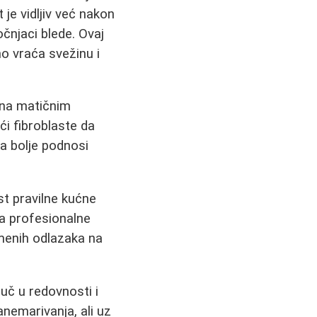
 je vidljiv već nakon
očnjaci blede. Ovaj
no vraća svežinu i
na matičnim
ći fibroblaste da
ja bolje podnosi
t pravilne kućne
za profesionalne
emenih odlazaka na
juč u redovnosti i
nemarivanja, ali uz