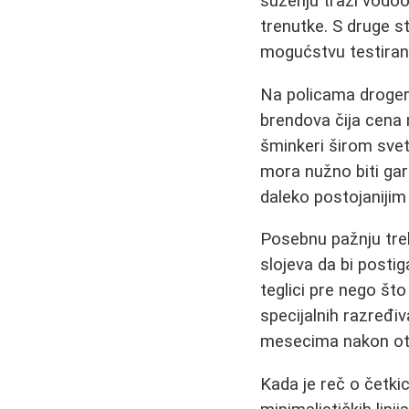
suzenju traži vodoo
trenutke. S druge st
mogućstvu testira
Na policama drogeri
brendova čija cena n
šminkeri širom svet
mora nužno biti gar
daleko postojanijim
Posebnu pažnju treb
slojeva da bi posti
teglici pre nego što
specijalnih razređi
mesecima nakon ot
Kada je reč o četkic