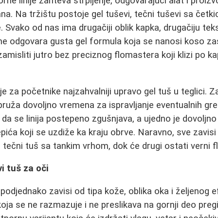
ne linije zahteva strpljenje, odgovarajući alat i proizv
ana. Na tržištu postoje gel tuševi, tečni tuševi sa četk
e. Svako od nas ima drugačiji oblik kapka, drugačiju teks
me odgovara gusta gel formula koja se nanosi koso 
amisliti jutro bez preciznog flomastera koji klizi po k
e za početnike najzahvalniji upravo gel tuš u teglici. 
i pruža dovoljno vremena za ispravljanje eventualnih gr
a se linija postepeno zgušnjava, a ujedno je dovoljno
pića koji se uzdiže ka kraju obrve. Naravno, sve zavisi 
u tečni tuš sa tankim vrhom, dok će drugi ostati verni 
i tuš za oči
 podjednako zavisi od tipa kože, oblika oka i željenog 
oja se ne razmazuje i ne preslikava na gornji deo preg