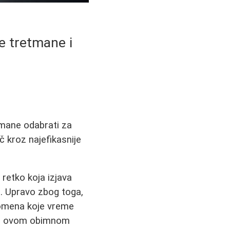
e tretmane i
tmane odabrati za
č kroz najefikasnije
 retko koja izjava
a. Upravo zbog toga,
romena koje vreme
. U ovom obimnom