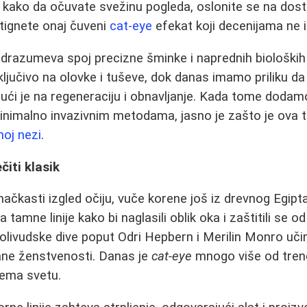
o kako da očuvate svežinu pogleda, oslonite se na do
tignete onaj čuveni
cat-eye
efekat koji decenijama ne i
razumeva spoj precizne šminke i naprednih biološki
ključivo na olovke i tuševe, dok danas imamo priliku d
čući je na regeneraciju i obnavljanje. Kada tome doda
nimalno invazivnim metodama, jasno je zašto je ova t
čnoj nezi
.
čiti klasik
ačkasti izgled očiju, vuče korene još iz drevnog Egipta
 tamne linije kako bi naglasili oblik oka i zaštitili se o
olivudske dive poput Odri Hepbern i Merilin Monro uči
rane ženstvenosti. Danas je
cat-eye
mnogo više od trend
prema svetu.