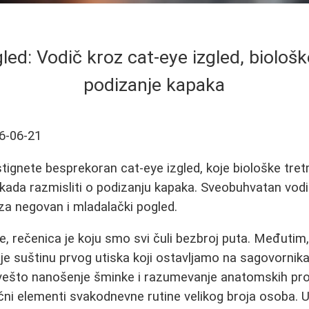
ed: Vodič kroz cat-eye izgled, biološk
podizanje kapaka
6-06-21
stignete besprekoran cat-eye izgled, koje biološke tre
i kada razmisliti o podizanju kapaka. Sveobuhvatan vodi
 za negovan i mladalački pogled.
e, rečenica je koju smo svi čuli bezbroj puta. Međutim,
je suštinu prvog utiska koji ostavljamo na sagovornik
 vešto nanošenje šminke i razumevanje anatomskih p
jučni elementi svakodnevne rutine velikog broja osoba