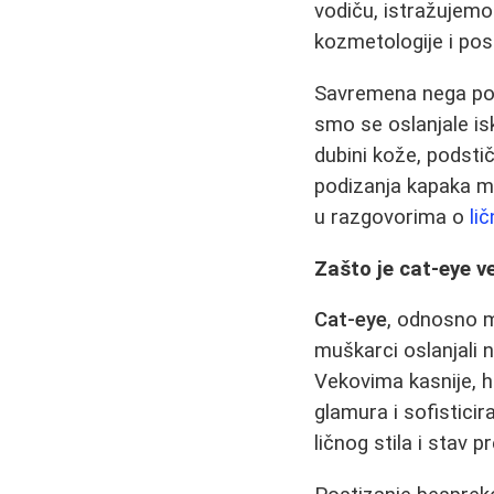
vodiču, istražujem
kozmetologije i pos
Savremena nega pod
smo se oslanjale is
dubini kože, podsti
podizanja kapaka mi
u razgovorima o
li
Zašto je cat-eye ve
Cat-eye
, odnosno m
muškarci oslanjali na
Vekovima kasnije, h
glamura i sofistici
ličnog stila i stav 