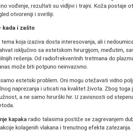
o vođenje, rezultati su vidljivi i trajni. Koža postaje ot
ed otvoreniji i svetliji.
 kada i zašto
 tema koja izaziva dosta interesovanja, ali i nedoumic
zahvat isključivo sa estetskom hirurgijom, međutim, 
ilnijih rešenja. Od radiofrekventnih tretmana do plazma
nas može biti potpuno neinvazivno.
 samo estetski problem. Oni mogu otežavati vidno polje
lnog naprezanja i uticati na kvalitet života. Zbog toga 
žnost, a ne samo hirurški hir. U zavisnosti od stepena
etoda.
nje kapaka
radio talasima postiže se zagrevanjem dubl
akcije kolagenih vlakana i trenutnog efekta zatezanja