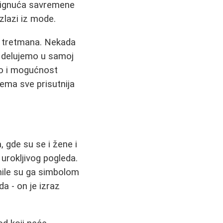
stignuća savremene
zlazi iz mode.
h tretmana. Nekada
a delujemo u samoj
mo i mogućnost
ema sve prisutnija
, gde su se i žene i
d urokljivog pogleda.
nile su ga simbolom
a - on je izraz