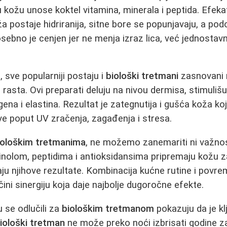
u kožu unose koktel vitamina, minerala i peptida. Efekat
ža postaje hidriranija, sitne bore se popunjavaju, a pod
sebno je cenjen jer ne menja izraz lica, već jednostav
 sve popularniji postaju i
biološki tretmani
zasnovani 
 rasta. Ovi preparati deluju na nivou dermisa, stimulišu
ena i elastina. Rezultat je zategnutija i gušća koža ko
e poput UV zračenja, zagađenja i stresa.
iološkim tretmanima
, ne možemo zanemariti ni važnos
inolom, peptidima i antioksidansima pripremaju kožu 
ju njihove rezultate. Kombinacija kućne rutine i povr
čini sinergiju koja daje najbolje dugoročne efekte.
u se odlučili za
biološkim tretmanom
pokazuju da je kl
iološki tretman
ne može preko noći izbrisati godine za