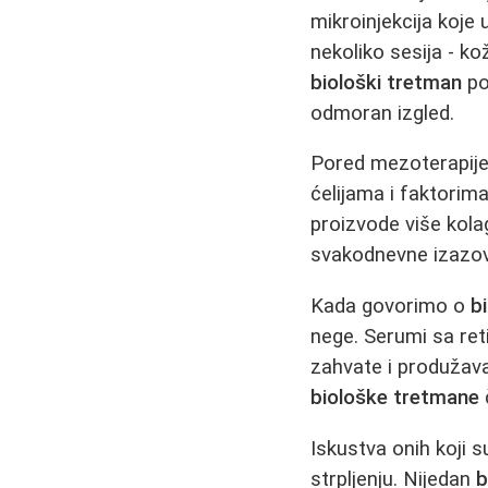
mikroinjekcija koje 
nekoliko sesija - ko
biološki tretman
po
odmoran izgled.
Pored mezoterapije,
ćelijama i faktorima
proizvode više kolag
svakodnevne izazov
Kada govorimo o
b
nege. Serumi sa ret
zahvate i produžava
biološke tretmane
Iskustva onih koji s
strpljenju. Nijedan
b