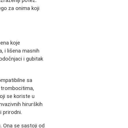
izraženiji potez.
ego za onima koji
ena koje
, i lišena masnih
podočnjaci i gubitak
mpatibilne sa
 trombocitima,
oji se koriste u
nvazivnih hirurških
 prirodni.
. Ona se sastoji od