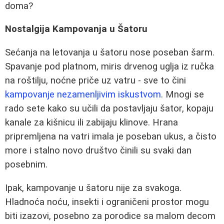
doma?
Nostalgija Kampovanja u Šatoru
Sećanja na letovanja u šatoru nose poseban šarm.
Spavanje pod platnom, miris drvenog uglja iz ručka
na roštilju, noćne priče uz vatru - sve to čini
kampovanje nezamenljivim iskustvom
. Mnogi se
rado sete kako su učili da postavljaju šator, kopaju
kanale za kišnicu ili zabijaju klinove. Hrana
pripremljena na vatri imala je poseban ukus, a čisto
more i stalno novo društvo činili su svaki dan
posebnim.
Ipak, kampovanje u šatoru nije za svakoga.
Hladnoća noću, insekti i ograničeni prostor mogu
biti izazovi, posebno za porodice sa malom decom