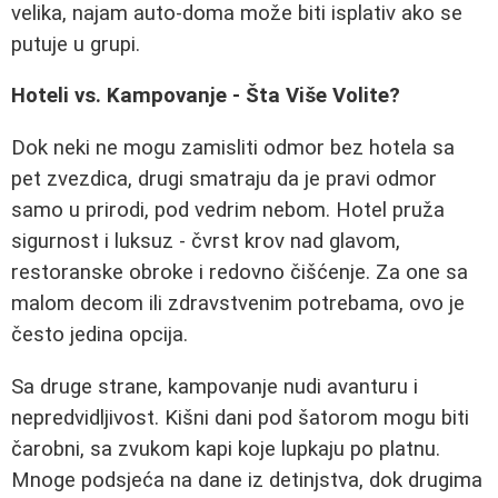
velika, najam auto-doma može biti isplativ ako se
putuje u grupi.
Hoteli vs. Kampovanje - Šta Više Volite?
Dok neki ne mogu zamisliti odmor bez hotela sa
pet zvezdica, drugi smatraju da je pravi odmor
samo u prirodi, pod vedrim nebom. Hotel pruža
sigurnost i luksuz - čvrst krov nad glavom,
restoranske obroke i redovno čišćenje. Za one sa
malom decom ili zdravstvenim potrebama, ovo je
često jedina opcija.
Sa druge strane, kampovanje nudi avanturu i
nepredvidljivost. Kišni dani pod šatorom mogu biti
čarobni, sa zvukom kapi koje lupkaju po platnu.
Mnoge podsjeća na dane iz detinjstva, dok drugima