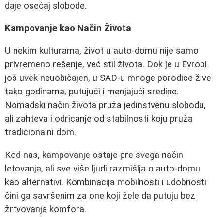
daje osećaj slobode.
Kampovanje kao Način Života
U nekim kulturama, život u auto-domu nije samo
privremeno rešenje, već stil života. Dok je u Evropi
još uvek neuobičajen, u SAD-u mnoge porodice žive
tako godinama, putujući i menjajući sredine.
Nomadski način života pruža jedinstvenu slobodu,
ali zahteva i odricanje od stabilnosti koju pruža
tradicionalni dom.
Kod nas, kampovanje ostaje pre svega način
letovanja, ali sve više ljudi razmišlja o auto-domu
kao alternativi. Kombinacija mobilnosti i udobnosti
čini ga savršenim za one koji žele da putuju bez
žrtvovanja komfora.