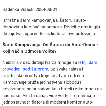
Radenka Višacki
2024-08-31
Istražite šarm kampovanja u šatoru i auto-
domovima kao načina odmora. Podelite nostalgiju
detinjstva i uporedite različite stilove putovanja.
Šarm Kampovanja: Od Šatora do Auto-Doma -
Koji Način Odmora Volite?
Neizbrisiv deo detinjstva za mnoge su
letnji dani
provedeni pod šatorom
, uz zvuke talasa i
prijateljsko društvo koje se stvara u trenu.
Kampovanje pruža jedinstvenu slobodu i
povezanost sa prirodom koju hoteli retko mogu da
nadmaše. Ali šta danas više volite - romantičnu
jednostavnost šatora ili moderni komfor auto-