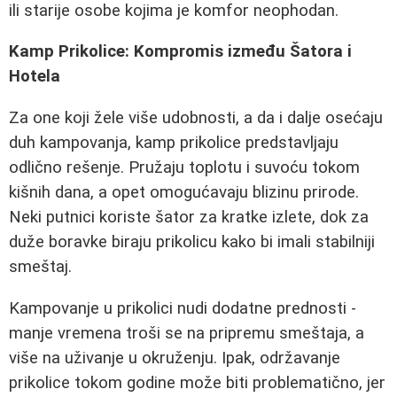
ili starije osobe kojima je komfor neophodan.
Kamp Prikolice: Kompromis između Šatora i
Hotela
Za one koji žele više udobnosti, a da i dalje osećaju
duh kampovanja, kamp prikolice predstavljaju
odlično rešenje. Pružaju toplotu i suvoću tokom
kišnih dana, a opet omogućavaju blizinu prirode.
Neki putnici koriste šator za kratke izlete, dok za
duže boravke biraju prikolicu kako bi imali stabilniji
smeštaj.
Kampovanje u prikolici nudi dodatne prednosti -
manje vremena troši se na pripremu smeštaja, a
više na uživanje u okruženju. Ipak, održavanje
prikolice tokom godine može biti problematično, jer