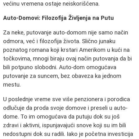
većinu vremena ostaje neiskorišćena.
Auto-Domovi: Filozofija Življenja na Putu
Za neke, putovanje auto-domom nije samo način
odmora, već i filozofija života. Slično junaku
poznatog romana koji krstari Amerikom u kući na
točkovima, mnogi biraju ovaj način putovanja da bi
bili potpuno slobodni. Auto-dom omogućava
putovanje za suncem, bez obaveza ka jednom
mestu.
U poslednje vreme sve više penzionera i porodica
odlučuje da proda svoje domove i preseli u auto-
dome. To im omogućava da putuju dok su još
zdravi i aktivni, ispunjavajući snove koji su im bili
nedostupni dok su radili. Iako je početna investicija