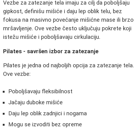
Vezbe za zatezanje tela imaju za cilj da poboljšaju
gipkost, definišu mišiće i daju lep oblik telu, bez
fokusa na masivno povećanje mišićne mase ili brzo
mršavljenje. Ove vezbe često uključuju pokrete koji
istežu mišiće i poboljšavaju cirkulaciju.
Pilates - savršen izbor za zatezanje
Pilates je jedna od najboljih opcija za zatezanje tela.
Ove vezbe:
Poboljšavaju fleksibilnost
Jačaju duboke mišiće
Daju lep oblik zadnjici i nogama
Mogu se izvoditi bez opreme