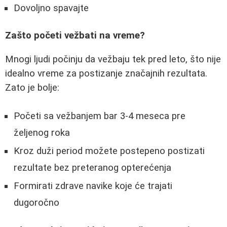
Dovoljno spavajte
Zašto početi vežbati na vreme?
Mnogi ljudi počinju da vežbaju tek pred leto, što nije
idealno vreme za postizanje značajnih rezultata.
Zato je bolje:
Početi sa vežbanjem bar 3-4 meseca pre
željenog roka
Kroz duži period možete postepeno postizati
rezultate bez preteranog opterećenja
Formirati zdrave navike koje će trajati
dugoročno