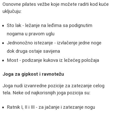
Osnovne pilates vežbe koje možete raditi kod kuće
uključuju:
Sto lak - ležanje na leđima sa podignutim
nogama u pravom uglu
Jednonožno istezanje - izvlačenje jedne noge
dok druga ostaje savijena
Most - podizanje kukova iz ležećeg položaja
Joga za gipkost i ravnotežu
Joga nudi izvanredne pozicije za zatezanje celog
tela. Neke od najkorisnijih joga pozicija su:
Ratnik I, II i III - za jačanje i zatezanje nogu