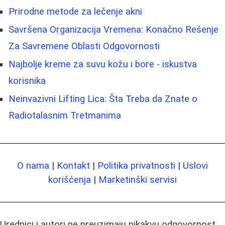
Prirodne metode za lečenje akni
Savršena Organizacija Vremena: Konačno Rešenje
Za Savremene Oblasti Odgovornosti
Najbolje kreme za suvu kožu i bore - iskustva
korisnika
Neinvazivni Lifting Lica: Šta Treba da Znate o
Radiotalasnim Tretmanima
O nama
|
Kontakt
|
Politika privatnosti
|
Uslovi
korišćenja
|
Marketinški servisi
Urednici i autori ne preuzimaju nikakvu odgovornost