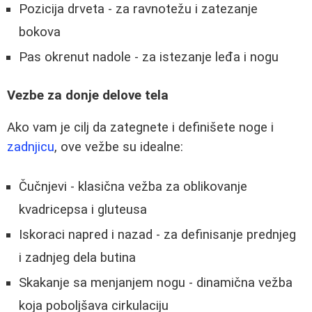
Pozicija drveta - za ravnotežu i zatezanje
bokova
Pas okrenut nadole - za istezanje leđa i nogu
Vezbe za donje delove tela
Ako vam je cilj da zategnete i definišete noge i
zadnjicu
, ove vežbe su idealne:
Čučnjevi - klasična vežba za oblikovanje
kvadricepsa i gluteusa
Iskoraci napred i nazad - za definisanje prednjeg
i zadnjeg dela butina
Skakanje sa menjanjem nogu - dinamična vežba
koja poboljšava cirkulaciju