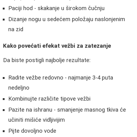
Paciji hod - skakanje u širokom čučnju
Dizanje nogu u sedećem položaju naslonjenim
na zid
Kako povećati efekat vežbi za zatezanje
Da biste postigli najbolje rezultate:
Radite vežbe redovno - najmanje 3-4 puta
nedeljno
Kombinujte različite tipove vežbi
Pazite na ishranu - smanjenje masnog tkiva će
učiniti mišiće vidljivijim
Pijte dovoljno vode