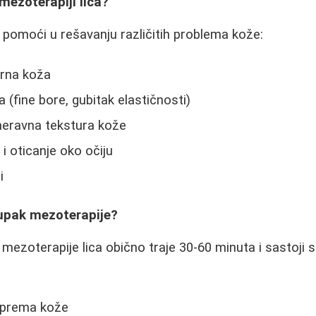
mezoterapiji lica?
pomoći u rešavanju različitih problema kože:
orna koža
a (fine bore, gubitak elastičnosti)
neravna tekstura kože
i oticanje oko očiju
i
upak mezoterapije?
mezoterapije lica obično traje 30-60 minuta i sastoji 
riprema kože