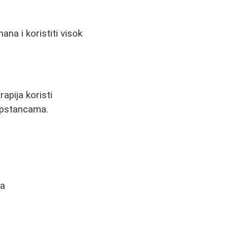
na i koristiti visok
rapija koristi
supstancama.
ka