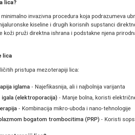
a lica?
e minimalno invazivna procedura koja podrazumeva ubr
hijaluronske kiseline i drugih korisnih supstanci direktn
 se koži pruži direktna ishrana i podstakne njena priro
 lica
ičitih pristupa mezoterapiji lica:
apija iglama
- Najefikasnija, ali i najbolnija varijanta
igala (elektroporacija)
- Manje bolna, koristi električ
rapija
- Kombinacija mikro-uboda i nano-tehnologije
 plazmom bogatom trombocitima (PRP)
- Koristi sops