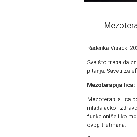
Mezoterap
Radenka Višacki
20
Sve što treba da zn
pitanja. Saveti za e
Mezoterapija lica
Mezoterapija lica p
mladalačko i zdravo
funkcioniše i ko mo
ovog tretmana.