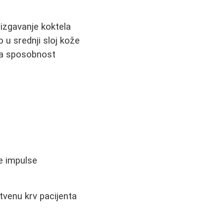
izgavanje koktela
o u srednji sloj kože
dna sposobnost
ne impulse
tvenu krv pacijenta