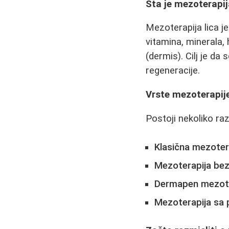
Šta je mezoterapij
Mezoterapija lica j
vitamina, minerala, 
(dermis). Cilj je da
regeneracije.
Vrste mezoterapije
Postoji nekoliko razl
Klasična mezoter
Mezoterapija bez 
Dermapen mezote
Mezoterapija sa