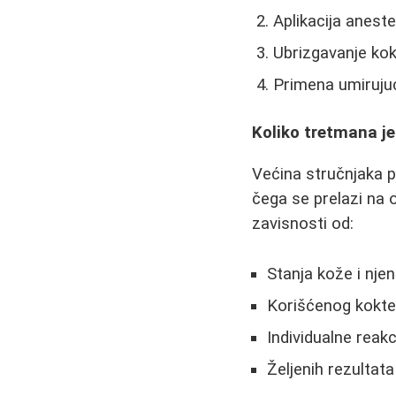
Aplikacija anest
Ubrizgavanje kok
Primena umirujuć
Koliko tretmana j
Većina stručnjaka 
čega se prelazi na 
zavisnosti od:
Stanja kože i nje
Korišćenog kokte
Individualne reak
Željenih rezultata