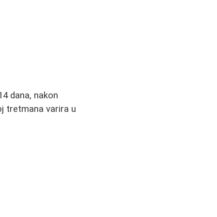
14 dana, nakon
j tretmana varira u