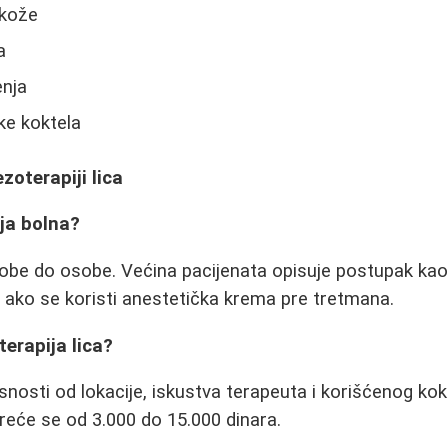
 kože
a
enja
jke koktela
zoterapiji lica
ija bolna?
obe do osobe. Većina pacijenata opisuje postupak kao 
 ako se koristi anestetička krema pre tretmana.
erapija lica?
isnosti od lokacije, iskustva terapeuta i korišćenog ko
eće se od 3.000 do 15.000 dinara.