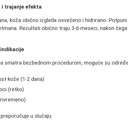
 i trajanje efekta
a, koža obično izgleda osveženo i hidrirano. Potpuni 
retmana. Rezultati obično traju 3-6 meseci, nakon čega
indikacije
ija smatra bezbednom procedurom, moguće su određe
vost kože (1-2 dana)
oci (retko)
privremeno)
preporučuje u slučaju: