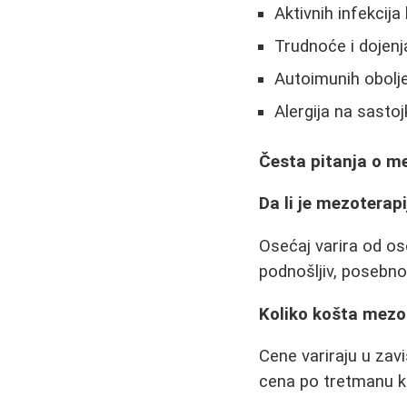
Aktivnih infekcija
Trudnoće i dojenj
Autoimunih obolj
Alergija na sasto
Česta pitanja o me
Da li je mezoterap
Osećaj varira od os
podnošljiv, posebno
Koliko košta mezot
Cene variraju u zav
cena po tretmanu kr