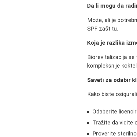
Da li mogu da rad
Može, ali je potreb
SPF zaštitu.
Koja je razlika izm
Biorevitalizacija se
kompleksnije kokte
Saveti za odabir kl
Kako biste osigurali
Odaberite licenci
Tražite da vidite 
Proverite steriln