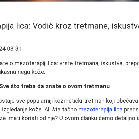
ija lica: Vodič kroz tretmane, iskustv
24-08-31
ate o mezoterapiji lica: vrste tretmana, iskustva, prep
fikasnu negu kože.
: Sve što treba da znate o ovom tretmanu
ostaje sve popularniji kozmetički tretman koji obećav
 izgledanje kože. Ali šta tačno
mezoterapija lica
predst
že imati koristi od nje? U ovom članku ćemo detaljno i