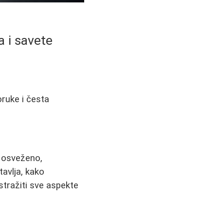
a i savete
oruke i česta
a osveženo,
avlja, kako
stražiti sve aspekte