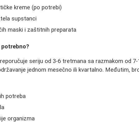
etičke kreme (po potrebi)
tela supstanci
ih maski i zaštitnih preparata
e potrebno?
preporučuje seriju od 3-6 tretmana sa razmakom od 7-
održavanje jednom mesečno ili kvartalno. Međutim, bro
nih potreba
la
cije organizma