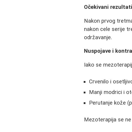
Očekivani rezultati
Nakon prvog tretman
nakon cele serije t
održavanje.
Nuspojave i kontra
Iako se mezoterap
Crvenilo i osetlji
Manji modrici i ot
Perutanje kože (
Mezoterapija se ne 