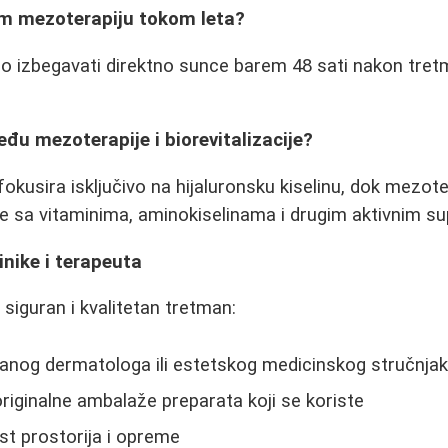
im mezoterapiju tokom leta?
no izbegavati direktno sunce barem 48 sati nakon tretma
eđu mezoterapije i biorevitalizacije?
 fokusira isključivo na hijaluronsku kiselinu, dok mezote
le sa vitaminima, aminokiselinama i drugim aktivnim 
inike i terapeuta
 siguran i kvalitetan tretman:
ranog dermatologa ili estetskog medicinskog stručnja
originalne ambalaže preparata koji se koriste
ost prostorija i opreme