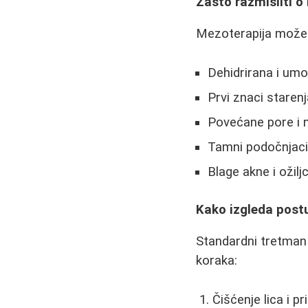
Zašto razmisliti o 
Mezoterapija može 
Dehidrirana i um
Prvi znaci starenj
Povećane pore i 
Tamni podočnjaci 
Blage akne i ožiljc
Kako izgleda post
Standardni tretman 
koraka:
Čišćenje lica i p