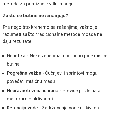
metode za postizanje vitkijih nogu.
Zašto se butine ne smanjuju?
Pre nego što krenemo sa rešenjima, važno je
razumeti zašto tradicionalne metode možda ne
daju rezultate:
Genetika
- Neke žene imaju prirodno jače mišiće
butina
Pogrešne vežbe
- Čučnjevi i sprintovi mogu
povećati mišićnu masu
Neuravnotežena ishrana
- Previše proteina a
malo kardio aktivnosti
Retencija vode
- Zadržavanje vode u tkivima