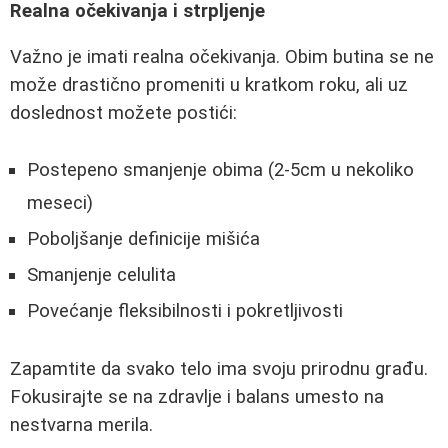
Realna očekivanja i strpljenje
Važno je imati realna očekivanja. Obim butina se ne
može drastično promeniti u kratkom roku, ali uz
doslednost možete postići:
Postepeno smanjenje obima (2-5cm u nekoliko
meseci)
Poboljšanje definicije mišića
Smanjenje celulita
Povećanje fleksibilnosti i pokretljivosti
Zapamtite da svako telo ima svoju prirodnu građu.
Fokusirajte se na zdravlje i balans umesto na
nestvarna merila.