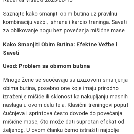
Saznajte kako smanjiti obim butina uz pravilnu
kombinaciju vežbi, ishrane i kardio treninga. Saveti
za oblikovanje nogu bez povećanja mišićne mase.
Kako Smanjiti Obim Butina: Efektne Vežbe i
Saveti
Uvod: Problem sa obimom butina
Mnoge žene se suočavaju sa izazovom smanjenja
obima butina, posebno one koje imaju prirodno
izraženije mišiće ili sklonost ka nakupljanju masnih
naslaga u ovom delu tela. Klasični treningovi poput
čučnjeva i sprintova često dovode do povećanja
mišićne mase, što može dati suprotan efekat od
željenog. U ovom članku ćemo istražiti najbolje