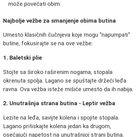
može povećati obim
Najbolje vežbe za smanjenje obima butina
Umesto klasičnih čučnjeva koje mogu "napumpati"
butine, fokusirajte se na ove vežbe:
1. Baletski plie
Stojte sa široko raširenim nogama, stopala
okrenuta spolja. Lagano se spuštajte držeći leđa
ravna. Ova vežba isteže mišiće umesto da ih nabija.
2. Unutrašnja strana butina - Leptir vežba
Lezite na leđa, savijte kolena i spojite stopala.
Lagano pritiskajte kolena jedan ka drugom,
osećajući napetost na unutrašnjoj strani butina.