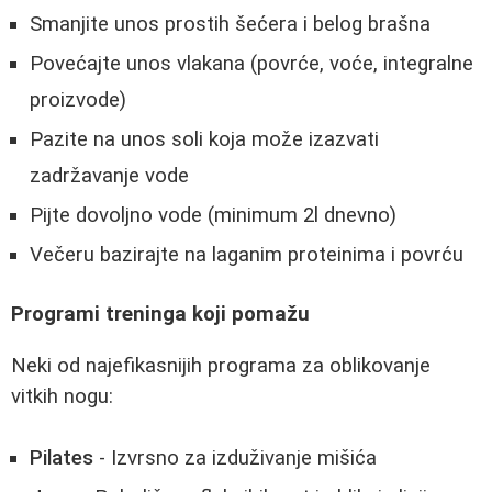
Smanjite unos prostih šećera i belog brašna
Povećajte unos vlakana (povrće, voće, integralne
proizvode)
Pazite na unos soli koja može izazvati
zadržavanje vode
Pijte dovoljno vode (minimum 2l dnevno)
Večeru bazirajte na laganim proteinima i povrću
Programi treninga koji pomažu
Neki od najefikasnijih programa za oblikovanje
vitkih nogu:
Pilates
- Izvrsno za izduživanje mišića