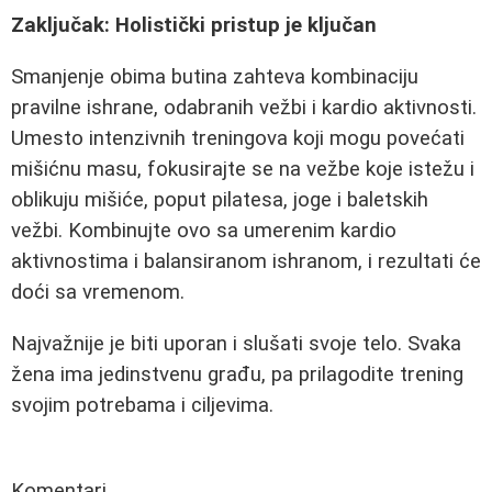
Zaključak: Holistički pristup je ključan
Smanjenje obima butina zahteva kombinaciju
pravilne ishrane, odabranih vežbi i kardio aktivnosti.
Umesto intenzivnih treningova koji mogu povećati
mišićnu masu, fokusirajte se na vežbe koje istežu i
oblikuju mišiće, poput pilatesa, joge i baletskih
vežbi. Kombinujte ovo sa umerenim kardio
aktivnostima i balansiranom ishranom, i rezultati će
doći sa vremenom.
Najvažnije je biti uporan i slušati svoje telo. Svaka
žena ima jedinstvenu građu, pa prilagodite trening
svojim potrebama i ciljevima.
Komentari