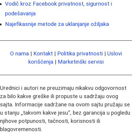
Vodič kroz Facebook privatnost, sigurnost i
podešavanja
Najefikasnije metode za uklanjanje ožiljaka
O nama
|
Kontakt
|
Politika privatnosti
|
Uslovi
korišćenja
|
Marketinški servisi
Urednici i autori ne preuzimaju nikakvu odgovornost
za bilo kakve greške ili propuste u sadržaju ovog
sajta. Informacije sadržane na ovom sajtu pružaju se
u stanju „takvom kakve jesu“, bez garancija u pogledu
njihove potpunosti, tačnosti, korisnosti ili
blagovremenosti.