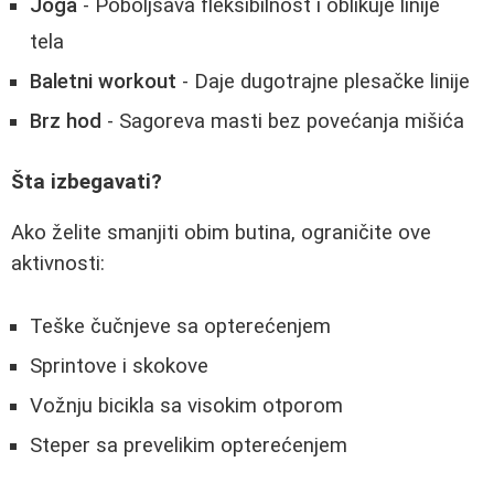
Joga
- Poboljšava fleksibilnost i oblikuje linije
tela
Baletni workout
- Daje dugotrajne plesačke linije
Brz hod
- Sagoreva masti bez povećanja mišića
Šta izbegavati?
Ako želite smanjiti obim butina, ograničite ove
aktivnosti:
Teške čučnjeve sa opterećenjem
Sprintove i skokove
Vožnju bicikla sa visokim otporom
Steper sa prevelikim opterećenjem