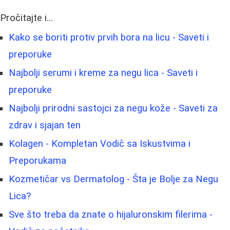
Pročitajte i...
Kako se boriti protiv prvih bora na licu - Saveti i
preporuke
Najbolji serumi i kreme za negu lica - Saveti i
preporuke
Najbolji prirodni sastojci za negu kože - Saveti za
zdrav i sjajan ten
Kolagen - Kompletan Vodič sa Iskustvima i
Preporukama
Kozmetičar vs Dermatolog - Šta je Bolje za Negu
Lica?
Sve što treba da znate o hijaluronskim filerima -