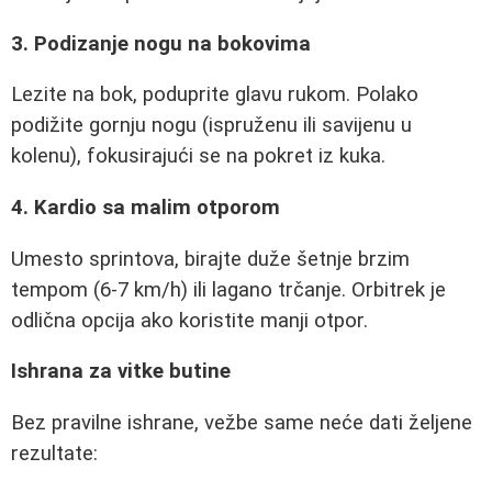
3. Podizanje nogu na bokovima
Lezite na bok, poduprite glavu rukom. Polako
podižite gornju nogu (ispruženu ili savijenu u
kolenu), fokusirajući se na pokret iz kuka.
4. Kardio sa malim otporom
Umesto sprintova, birajte duže šetnje brzim
tempom (6-7 km/h) ili lagano trčanje. Orbitrek je
odlična opcija ako koristite manji otpor.
Ishrana za vitke butine
Bez pravilne ishrane, vežbe same neće dati željene
rezultate: