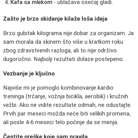
Kafa sa mlekom
- ublažava osećaj gladi.
Zašto je brzo skidanje kilaže loša ideja
Brzo gubitak kilograma nije dobar za organizam. Ja
sam morala da skinem što više u kratkom roku
zbog zdravstvenih razloga, ali to nije održivo
dugoročno. Najbolji rezultati dolaze postepeno.
Vezbanje je ključno
Najviše mi je pomoglo kombinovanje kardio
treninga (trčanje, vožnja bicikla, aerobik) i kružnih
vežbi. Ako ne vidite rezultate odmah, ne odustajte.
Prvih par meseci možda neće biti velikih promena,
ali posle 4-6 meseci telo počinje da se menja.
Čestite greške koje sam pravila