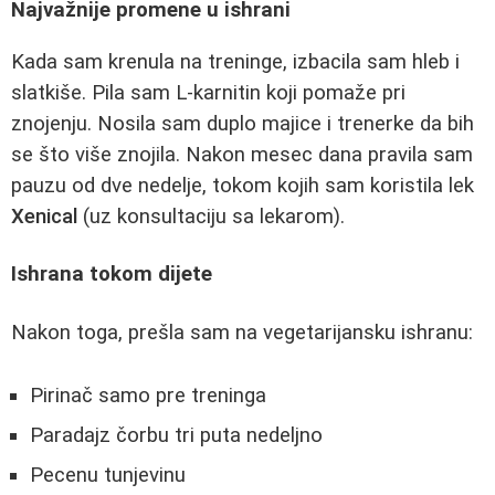
Najvažnije promene u ishrani
Kada sam krenula na treninge, izbacila sam hleb i
slatkiše. Pila sam L-karnitin koji pomaže pri
znojenju. Nosila sam duplo majice i trenerke da bih
se što više znojila. Nakon mesec dana pravila sam
pauzu od dve nedelje, tokom kojih sam koristila lek
Xenical
(uz konsultaciju sa lekarom).
Ishrana tokom dijete
Nakon toga, prešla sam na vegetarijansku ishranu:
Pirinač samo pre treninga
Paradajz čorbu tri puta nedeljno
Pecenu tunjevinu