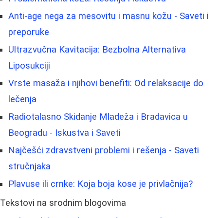
Anti-age nega za mesovitu i masnu kožu - Saveti i
preporuke
Ultrazvučna Kavitacija: Bezbolna Alternativa
Liposukciji
Vrste masaža i njihovi benefiti: Od relaksacije do
lečenja
Radiotalasno Skidanje Mladeža i Bradavica u
Beogradu - Iskustva i Saveti
Najčešći zdravstveni problemi i rešenja - Saveti
stručnjaka
Plavuse ili crnke: Koja boja kose je privlačnija?
Tekstovi na srodnim blogovima