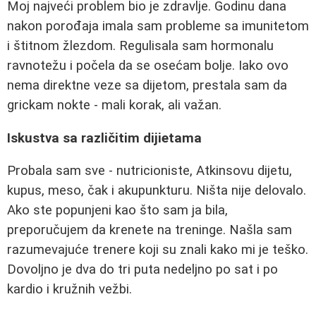
Moj najveći problem bio je zdravlje. Godinu dana
nakon porođaja imala sam probleme sa imunitetom
i štitnom žlezdom. Regulisala sam hormonalu
ravnotežu i počela da se osećam bolje. Iako ovo
nema direktne veze sa dijetom, prestala sam da
grickam nokte - mali korak, ali važan.
Iskustva sa različitim dijietama
Probala sam sve - nutricioniste, Atkinsovu dijetu,
kupus, meso, čak i akupunkturu. Ništa nije delovalo.
Ako ste popunjeni kao što sam ja bila,
preporučujem da krenete na treninge. Našla sam
razumevajuće trenere koji su znali kako mi je teško.
Dovoljno je dva do tri puta nedeljno po sat i po
kardio i kružnih vežbi.