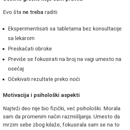
Evo šta
ne treba
raditi:
Eksperimentisati sa tabletama bez konsultacije
sa lekarom
Preskačati obroke
Previše se fokusirati na broj na vagi umesto na
osećaj
Očekivati rezultate preko noći
Motivacija i psihološki aspekti
Najteži deo nije bio fizički, već psihološki. Morala
sam da promenim način razmišljanja. Umesto da
mrzim sebe zbog kilaže, fokusirala sam se na to