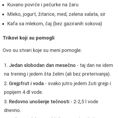
Kuvano povrće i pečurke na žaru
Mleko, jogurt, žitarice, med, zelena salata, sir
Kafa sa mlekom, čaj (bez gaziranih sokova)
Trikovi koji su pomogli
Ovo su stvari koje su meni pomogle:
Jedan slobodan dan mesečno
- taj dan ne idem
na trening i jedem šta želim (ali bez preterivanja).
Grejpfrut i voda
- svako jutro jedem žuti grejp i
popijem 4 dl vode.
Redovno unošenje tečnosti
- 2-2,5 l vode
dnevno.