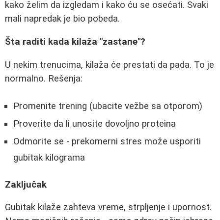
kako želim da izgledam i kako ću se osećati. Svaki
mali napredak je bio pobeda.
Šta raditi kada kilaža "zastane"?
U nekim trenucima, kilaža će prestati da pada. To je
normalno. Rešenja:
Promenite trening (ubacite vežbe sa otporom)
Proverite da li unosite dovoljno proteina
Odmorite se - prekomerni stres može usporiti
gubitak kilograma
Zaključak
Gubitak kilaže zahteva vreme, strpljenje i upornost.