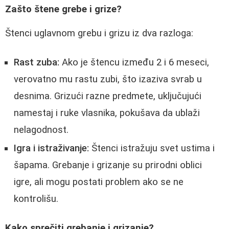
Zašto štene grebe i grize?
Štenci uglavnom grebu i grizu iz dva razloga:
Rast zuba:
Ako je štencu između 2 i 6 meseci,
verovatno mu rastu zubi, što izaziva svrab u
desnima. Grizući razne predmete, uključujući
namestaj i ruke vlasnika, pokušava da ublaži
nelagodnost.
Igra i istraživanje:
Štenci istražuju svet ustima i
šapama. Grebanje i grizanje su prirodni oblici
igre, ali mogu postati problem ako se ne
kontrolišu.
Kako sprečiti grebanje i grizanje?