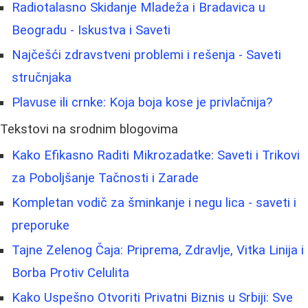
Radiotalasno Skidanje Mladeža i Bradavica u
Beogradu - Iskustva i Saveti
Najčešći zdravstveni problemi i rešenja - Saveti
stručnjaka
Plavuse ili crnke: Koja boja kose je privlačnija?
Tekstovi na srodnim blogovima
Kako Efikasno Raditi Mikrozadatke: Saveti i Trikovi
za Poboljšanje Tačnosti i Zarade
Kompletan vodič za šminkanje i negu lica - saveti i
preporuke
Tajne Zelenog Čaja: Priprema, Zdravlje, Vitka Linija i
Borba Protiv Celulita
Kako Uspešno Otvoriti Privatni Biznis u Srbiji: Sve