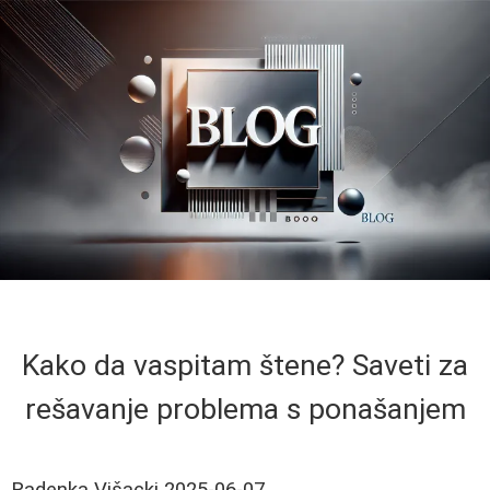
Kako da vaspitam štene? Saveti za
rešavanje problema s ponašanjem
Radenka Višacki
2025-06-07