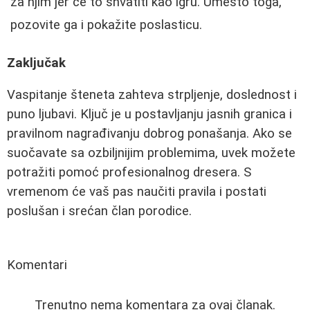
za njim jer će to shvatiti kao igru. Umesto toga,
pozovite ga i pokažite poslasticu.
Zaključak
Vaspitanje šteneta zahteva strpljenje, doslednost i
puno ljubavi. Ključ je u postavljanju jasnih granica i
pravilnom nagrađivanju dobrog ponašanja. Ako se
suočavate sa ozbiljnijim problemima, uvek možete
potražiti pomoć profesionalnog dresera. S
vremenom će vaš pas naučiti pravila i postati
poslušan i srećan član porodice.
Komentari
Trenutno nema komentara za ovaj članak.