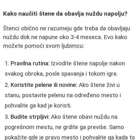
Kako naučiti štene da obavlja nuždu napolju?
Štenci obično ne razumeju gde treba da obavljaju
nuždu dok ne napune oko 3-4 meseca. Evo kako
možete pomoći svom ljubimcu:
Pravilna rutina:
Izvodite štene napolje nakon
svakog obroka, posle spavanja i tokom igre.
Koristite pelene ili novine:
Ako štene živi u
stanu, postavite pelenu na određeno mesto i
pohvalite ga kad je koristi.
Budite strpljivi:
Ako štene obavi nuždu na
pogrešnom mestu, ne grdite ga previše. Samo
pokažite gde je pravo mesto i pohvalite ga kada to