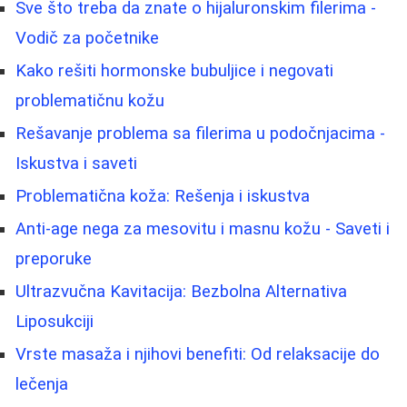
Sve što treba da znate o hijaluronskim filerima -
Vodič za početnike
Kako rešiti hormonske bubuljice i negovati
problematičnu kožu
Rešavanje problema sa filerima u podočnjacima -
Iskustva i saveti
Problematična koža: Rešenja i iskustva
Anti-age nega za mesovitu i masnu kožu - Saveti i
preporuke
Ultrazvučna Kavitacija: Bezbolna Alternativa
Liposukciji
Vrste masaža i njihovi benefiti: Od relaksacije do
lečenja