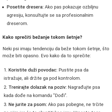
Posetite dresera:
Ako pas pokazuje ozbiljnu
agresiju, konsultujte se sa profesionalnim
dreserom.
Kako sprečiti bežanje tokom šetnje?
Neki psi imaju tendenciju da beže tokom šetnje, što
može biti opasno. Evo kako da to sprečite:
Koristite duži povodac:
Pustite psa da
istražuje, ali držite ga pod kontrolom.
Trenirajte dolazak na poziv:
Nagrađujte psa
kada dođe na komandu "Dođi".
Ne jurite za psom:
Ako pas pobegne, ne trčite