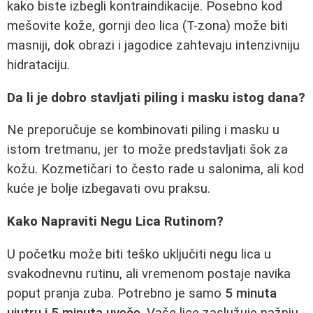
kako biste izbegli kontraindikacije. Posebno kod
mešovite kože, gornji deo lica (T-zona) može biti
masniji, dok obrazi i jagodice zahtevaju intenzivniju
hidrataciju.
Da li je dobro stavljati piling i masku istog dana?
Ne preporučuje se kombinovati piling i masku u
istom tretmanu, jer to može predstavljati šok za
kožu. Kozmetičari to često rade u salonima, ali kod
kuće je bolje izbegavati ovu praksu.
Kako Napraviti Negu Lica Rutinom?
U početku može biti teško uključiti negu lica u
svakodnevnu rutinu, ali vremenom postaje navika
poput pranja zuba. Potrebno je samo
5 minuta
ujutru i 5 minuta uveče
. Vaše lice zaslužuje pažnju -