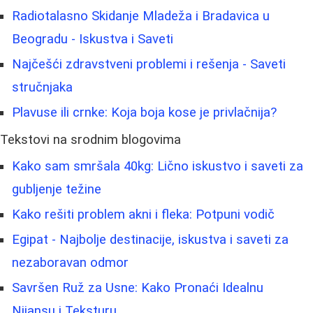
Radiotalasno Skidanje Mladeža i Bradavica u
Beogradu - Iskustva i Saveti
Najčešći zdravstveni problemi i rešenja - Saveti
stručnjaka
Plavuse ili crnke: Koja boja kose je privlačnija?
Tekstovi na srodnim blogovima
Kako sam smršala 40kg: Lično iskustvo i saveti za
gubljenje težine
Kako rešiti problem akni i fleka: Potpuni vodič
Egipat - Najbolje destinacije, iskustva i saveti za
nezaboravan odmor
Savršen Ruž za Usne: Kako Pronaći Idealnu
Nijansu i Teksturu