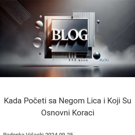
Kada Početi sa Negom Lica i Koji Su
Osnovni Koraci
Radenka Višacki
2024-09-25