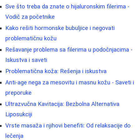
Sve što treba da znate o hijaluronskim filerima -
Vodič za početnike
Kako rešiti hormonske bubuljice i negovati
problematičnu kožu
Rešavanje problema sa filerima u podočnjacima -
Iskustva i saveti
Problematična koža: Rešenja i iskustva
Anti-age nega za mesovitu i masnu kožu - Saveti i
preporuke
Ultrazvučna Kavitacija: Bezbolna Alternativa
Liposukciji
Vrste masaža i njihovi benefiti: Od relaksacije do
lečenja