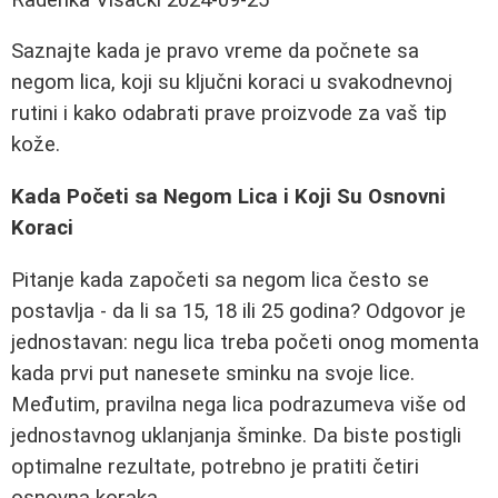
Saznajte kada je pravo vreme da počnete sa
negom lica, koji su ključni koraci u svakodnevnoj
rutini i kako odabrati prave proizvode za vaš tip
kože.
Kada Početi sa Negom Lica i Koji Su Osnovni
Koraci
Pitanje kada započeti sa negom lica često se
postavlja - da li sa 15, 18 ili 25 godina? Odgovor je
jednostavan: negu lica treba početi onog momenta
kada prvi put nanesete sminku na svoje lice.
Međutim, pravilna nega lica podrazumeva više od
jednostavnog uklanjanja šminke. Da biste postigli
optimalne rezultate, potrebno je pratiti četiri
osnovna koraka.