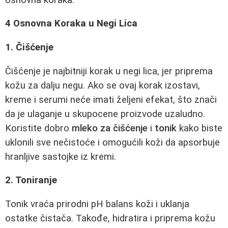
4 Osnovna Koraka u Negi Lica
1. Čišćenje
Čišćenje je najbitniji korak u negi lica, jer priprema
kožu za dalju negu. Ako se ovaj korak izostavi,
kreme i serumi neće imati željeni efekat, što znači
da je ulaganje u skupocene proizvode uzaludno.
Koristite dobro
mleko za čišćenje
i
tonik
kako biste
uklonili sve nečistoće i omogućili koži da apsorbuje
hranljive sastojke iz kremi.
2. Toniranje
Tonik vraća prirodni pH balans koži i uklanja
ostatke čistača. Takođe, hidratira i priprema kožu