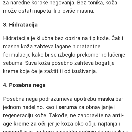
za naredne korake negovanja. Bez tonika, koža
može ostati napeta ili previše masna.
3. Hidratacija
Hidratacija je ključna bez obzira na tip kože. Čak i
masna koža zahteva lagane hidratantne
formulacije kako bi se izbeglo prekomerno lučenje
sebuma. Suva koža posebno zahteva bogatije
kreme koje će je zaštititi od isušivanja.
4. Posebna nega
Posebna nega podrazumeva upotrebu
maska
bar
jednom nedeljno, kao i
seruma
za obnavljanje i
regeneraciju kože. Takođe, ne zaboravite na
anti-
age kreme za oči
, jer je koža oko očiju najtanja i
najosetljivija, pa bore najčešće počinju da se javljaju