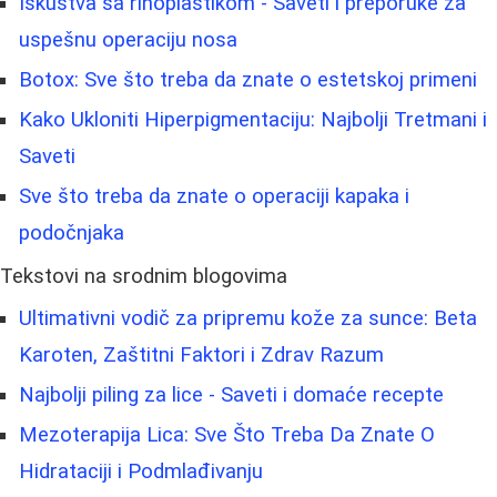
Iskustva sa rinoplastikom - Saveti i preporuke za
uspešnu operaciju nosa
Botox: Sve što treba da znate o estetskoj primeni
Kako Ukloniti Hiperpigmentaciju: Najbolji Tretmani i
Saveti
Sve što treba da znate o operaciji kapaka i
podočnjaka
Tekstovi na srodnim blogovima
Ultimativni vodič za pripremu kože za sunce: Beta
Karoten, Zaštitni Faktori i Zdrav Razum
Najbolji piling za lice - Saveti i domaće recepte
Mezoterapija Lica: Sve Što Treba Da Znate O
Hidrataciji i Podmlađivanju