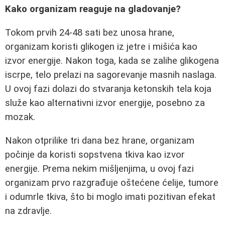
Kako organizam reaguje na gladovanje?
Tokom prvih 24-48 sati bez unosa hrane,
organizam koristi glikogen iz jetre i mišića kao
izvor energije. Nakon toga, kada se zalihe glikogena
iscrpe, telo prelazi na sagorevanje masnih naslaga.
U ovoj fazi dolazi do stvaranja ketonskih tela koja
služe kao alternativni izvor energije, posebno za
mozak.
Nakon otprilike tri dana bez hrane, organizam
počinje da koristi sopstvena tkiva kao izvor
energije. Prema nekim mišljenjima, u ovoj fazi
organizam prvo razgrađuje oštećene ćelije, tumore
i odumrle tkiva, što bi moglo imati pozitivan efekat
na zdravlje.