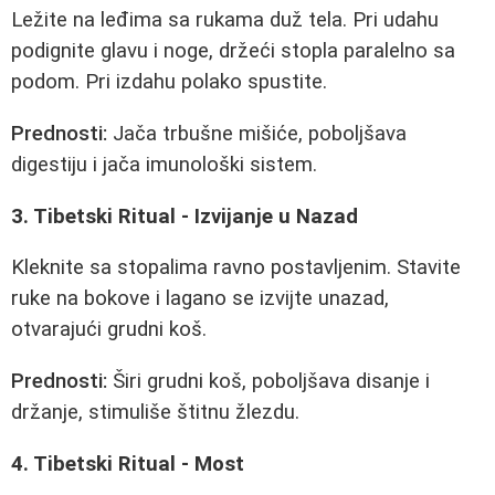
Ležite na leđima sa rukama duž tela. Pri udahu
podignite glavu i noge, držeći stopla paralelno sa
podom. Pri izdahu polako spustite.
Prednosti:
Jača trbušne mišiće, poboljšava
digestiju i jača imunološki sistem.
3. Tibetski Ritual - Izvijanje u Nazad
Kleknite sa stopalima ravno postavljenim. Stavite
ruke na bokove i lagano se izvijte unazad,
otvarajući grudni koš.
Prednosti:
Širi grudni koš, poboljšava disanje i
držanje, stimuliše štitnu žlezdu.
4. Tibetski Ritual - Most