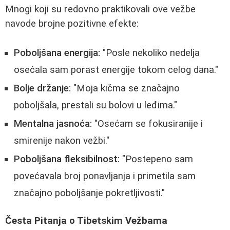
Mnogi koji su redovno praktikovali ove vežbe
navode brojne pozitivne efekte:
Poboljšana energija:
"Posle nekoliko nedelja
osećala sam porast energije tokom celog dana."
Bolje držanje:
"Moja kičma se značajno
poboljšala, prestali su bolovi u leđima."
Mentalna jasnoća:
"Osećam se fokusiranije i
smirenije nakon vežbi."
Poboljšana fleksibilnost:
"Postepeno sam
povećavala broj ponavljanja i primetila sam
značajno poboljšanje pokretljivosti."
Česta Pitanja o Tibetskim Vežbama