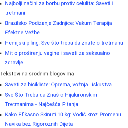
Najbolji načini za borbu protiv celulita: Saveti i
tretmani
Brazilsko Podizanje Zadnjice: Vakum Terapija i
Efektne Vežbe
Hemijski piling: Sve što treba da znate o tretmanu
Mit o proširenju vagine i saveti za seksualno
zdravlje
Tekstovi na srodnim blogovima
Saveti za bicikliste: Oprema, vožnja i iskustva
Sve Što Treba da Znaš o Hijaluronskim
Tretmanima - Najčešća Pitanja
Kako Efikasno Skinuti 10 kg: Vodič kroz Promenu
Navika bez Rigoroznih Dijeta