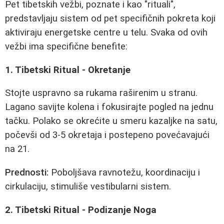
Pet tibetskih vežbi, poznate i kao "rituali",
predstavljaju sistem od pet specifičnih pokreta koji
aktiviraju energetske centre u telu. Svaka od ovih
vežbi ima specifične benefite:
1. Tibetski Ritual - Okretanje
Stojte uspravno sa rukama raširenim u stranu.
Lagano savijte kolena i fokusirajte pogled na jednu
tačku. Polako se okrećite u smeru kazaljke na satu,
počevši od 3-5 okretaja i postepeno povećavajući
na 21.
Prednosti:
Poboljšava ravnotežu, koordinaciju i
cirkulaciju, stimuliše vestibularni sistem.
2. Tibetski Ritual - Podizanje Noga