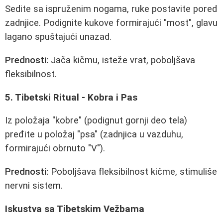
Sedite sa ispruženim nogama, ruke postavite pored
zadnjice. Podignite kukove formirajući "most", glavu
lagano spuštajući unazad.
Prednosti:
Jača kičmu, isteže vrat, poboljšava
fleksibilnost.
5. Tibetski Ritual - Kobra i Pas
Iz položaja "kobre" (podignut gornji deo tela)
pređite u položaj "psa" (zadnjica u vazduhu,
formirajući obrnuto "V").
Prednosti:
Poboljšava fleksibilnost kičme, stimuliše
nervni sistem.
Iskustva sa Tibetskim Vežbama