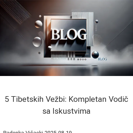
5 Tibetskih Vežbi: Kompletan Vodič
sa Iskustvima
Radenka Višacki
2025-08-19