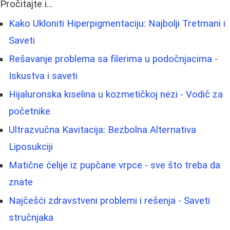
Pročitajte i...
Kako Ukloniti Hiperpigmentaciju: Najbolji Tretmani i
Saveti
Rešavanje problema sa filerima u podočnjacima -
Iskustva i saveti
Hijaluronska kiselina u kozmetičkoj nezi - Vodič za
početnike
Ultrazvučna Kavitacija: Bezbolna Alternativa
Liposukciji
Matične ćelije iz pupčane vrpce - sve što treba da
znate
Najčešći zdravstveni problemi i rešenja - Saveti
stručnjaka